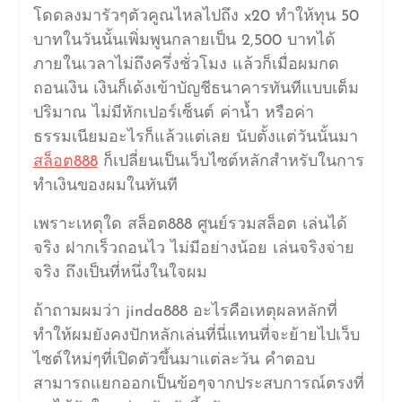
โดดลงมารัวๆตัวคูณไหลไปถึง x20 ทำให้ทุน 50
บาทในวันนั้นเพิ่มพูนกลายเป็น 2,500 บาทได้
ภายในเวลาไม่ถึงครึ่งชั่วโมง แล้วก็เมื่อผมกด
ถอนเงิน เงินก็เด้งเข้าบัญชีธนาคารทันทีแบบเต็ม
ปริมาณ ไม่มีหักเปอร์เซ็นต์ ค่าน้ำ หรือค่า
ธรรมเนียมอะไรก็แล้วแต่เลย นับตั้งแต่วันนั้นมา
สล็อต888
ก็เปลี่ยนเป็นเว็บไซต์หลักสำหรับในการ
ทำเงินของผมในทันที
เพราะเหตุใด สล็อต888 ศูนย์รวมสล็อต เล่นได้
จริง ฝากเร็วถอนไว ไม่มีอย่างน้อย เล่นจริงจ่าย
จริง ถึงเป็นที่หนึ่งในใจผม
ถ้าถามผมว่า jinda888 อะไรคือเหตุผลหลักที่
ทำให้ผมยังคงปักหลักเล่นที่นี่แทนที่จะย้ายไปเว็บ
ไซต์ใหม่ๆที่เปิดตัวขึ้นมาแต่ละวัน คำตอบ
สามารถแยกออกเป็นข้อๆจากประสบการณ์ตรงที่