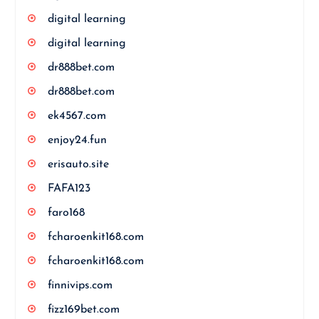
digital learning
digital learning
dr888bet.com
dr888bet.com
ek4567.com
enjoy24.fun
erisauto.site
FAFA123
faro168
fcharoenkit168.com
fcharoenkit168.com
finnivips.com
fizz169bet.com