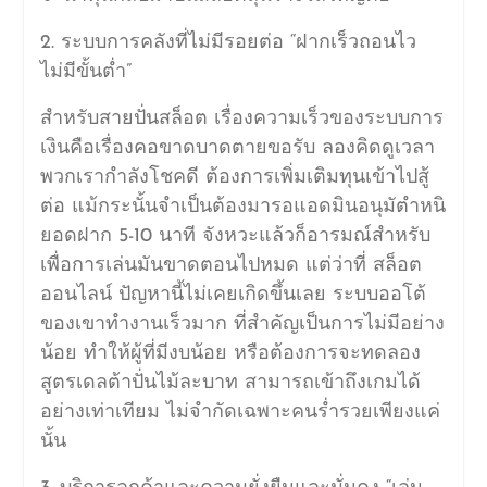
2. ระบบการคลังที่ไม่มีรอยต่อ “ฝากเร็วถอนไว
ไม่มีขั้นต่ำ”
สำหรับสายปั่นสล็อต เรื่องความเร็วของระบบการ
เงินคือเรื่องคอขาดบาดตายขอรับ ลองคิดดูเวลา
พวกเรากำลังโชคดี ต้องการเพิ่มเติมทุนเข้าไปสู้
ต่อ แม้กระนั้นจำเป็นต้องมารอแอดมินอนุมัตำหนิ
ยอดฝาก 5-10 นาที จังหวะแล้วก็อารมณ์สำหรับ
เพื่อการเล่นมันขาดตอนไปหมด แต่ว่าที่ สล็อต
ออนไลน์ ปัญหานี้ไม่เคยเกิดขึ้นเลย ระบบออโต้
ของเขาทำงานเร็วมาก ที่สำคัญเป็นการไม่มีอย่าง
น้อย ทำให้ผู้ที่มีงบน้อย หรือต้องการจะทดลอง
สูตรเดลต้าปั่นไม้ละบาท สามารถเข้าถึงเกมได้
อย่างเท่าเทียม ไม่จำกัดเฉพาะคนร่ำรวยเพียงแค่
นั้น