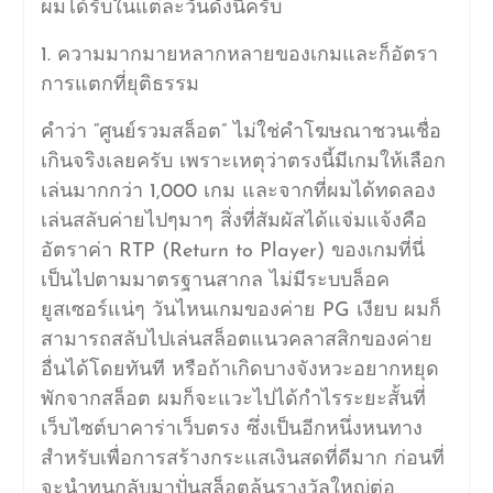
ผมได้รับในแต่ละวันดังนี้ครับ
1. ความมากมายหลากหลายของเกมและก็อัตรา
การแตกที่ยุติธรรม
คำว่า “ศูนย์รวมสล็อต” ไม่ใช่คำโฆษณาชวนเชื่อ
เกินจริงเลยครับ เพราะเหตุว่าตรงนี้มีเกมให้เลือก
เล่นมากกว่า 1,000 เกม และจากที่ผมได้ทดลอง
เล่นสลับค่ายไปๆมาๆ สิ่งที่สัมผัสได้แจ่มแจ้งคือ
อัตราค่า RTP (Return to Player) ของเกมที่นี่
เป็นไปตามมาตรฐานสากล ไม่มีระบบล็อค
ยูสเซอร์แน่ๆ วันไหนเกมของค่าย PG เงียบ ผมก็
สามารถสลับไปเล่นสล็อตแนวคลาสสิกของค่าย
อื่นได้โดยทันที หรือถ้าเกิดบางจังหวะอยากหยุด
พักจากสล็อต ผมก็จะแวะไปได้กำไรระยะสั้นที่
เว็บไซต์บาคาร่าเว็บตรง ซึ่งเป็นอีกหนึ่งหนทาง
สำหรับเพื่อการสร้างกระแสเงินสดที่ดีมาก ก่อนที่
จะนำทุนกลับมาปั่นสล็อตลุ้นรางวัลใหญ่ต่อ