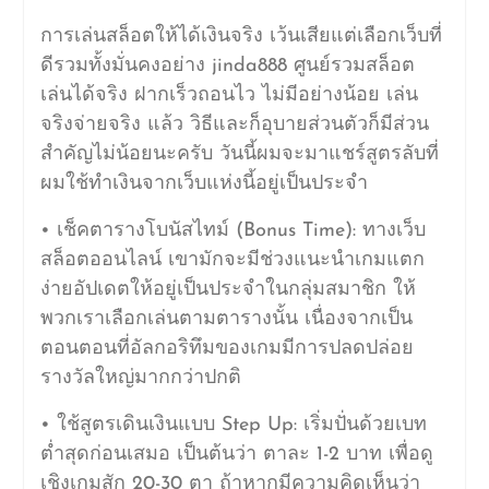
การเล่นสล็อตให้ได้เงินจริง เว้นเสียแต่เลือกเว็บที่
ดีรวมทั้งมั่นคงอย่าง jinda888 ศูนย์รวมสล็อต
เล่นได้จริง ฝากเร็วถอนไว ไม่มีอย่างน้อย เล่น
จริงจ่ายจริง แล้ว วิธีและก็อุบายส่วนตัวก็มีส่วน
สำคัญไม่น้อยนะครับ วันนี้ผมจะมาแชร์สูตรลับที่
ผมใช้ทำเงินจากเว็บแห่งนี้อยู่เป็นประจำ
• เช็คตารางโบนัสไทม์ (Bonus Time): ทางเว็บ
สล็อตออนไลน์ เขามักจะมีช่วงแนะนำเกมแตก
ง่ายอัปเดตให้อยู่เป็นประจำในกลุ่มสมาชิก ให้
พวกเราเลือกเล่นตามตารางนั้น เนื่องจากเป็น
ตอนตอนที่อัลกอริทึมของเกมมีการปลดปล่อย
รางวัลใหญ่มากกว่าปกติ
• ใช้สูตรเดินเงินแบบ Step Up: เริ่มปั่นด้วยเบท
ต่ำสุดก่อนเสมอ เป็นต้นว่า ตาละ 1-2 บาท เพื่อดู
เชิงเกมสัก 20-30 ตา ถ้าหากมีความคิดเห็นว่า