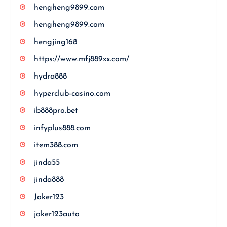
hengheng9899.com
hengheng9899.com
hengjing168
https://www.mfj889xx.com/
hydra888
hyperclub-casino.com
ib888pro.bet
infyplus888.com
item388.com
jinda55
jinda888
Joker123
joker123auto