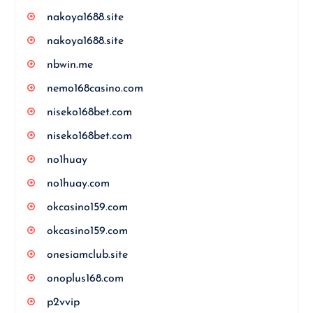
nakoya1688.site
nakoya1688.site
nbwin.me
nemo168casino.com
niseko168bet.com
niseko168bet.com
no1huay
no1huay.com
okcasino159.com
okcasino159.com
onesiamclub.site
onoplus168.com
p2vvip