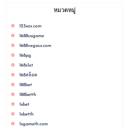
หมวดหมู่
123xos.com
1688sagame
1688vegasx.com
168pg
168slot
168สล็อต
188bet
188betth
1xbet
1xbetth
1xgameth.com