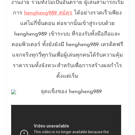
งานง่าย รวมทั้งไม่เป็นอันตราย ผู้เล่นสามารถเริ่ม
การ
hengheng989 สมัคร
ได้อย่างรวดเร็วเพียง
แค่ไม่กี่ขั้นตอน ต่อจากนั้นเข้าสู่ระบบด้วย
hengheng989 เข้าระบบ ที่รองรับทั้งมือถือและ
คอมพิวเตอร์ ทั้งยังยังมี hengheng989 เครดิตฟรี
แจกจริงทุกวี่ทุกวันเพื่อผู้เล่นทุกคนได้รับความคุ้ม
ราคารวมทั้งจังหวะสำหรับเพื่อการสร้างผลกำไร
ตั้งแต่เริ่ม
จุดแข็งของ hengheng989