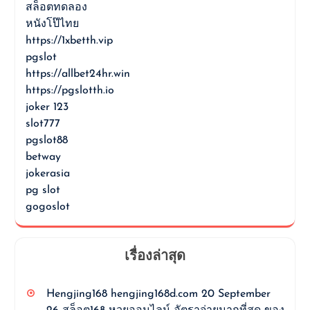
สล็อตทดลอง
หนังโป๊ไทย
https://1xbetth.vip
pgslot
https://allbet24hr.win
https://pgslotth.io
joker 123
slot777
pgslot88
betway
jokerasia
pg slot
gogoslot
เรื่องล่าสุด
Hengjing168 hengjing168d.com 20 September