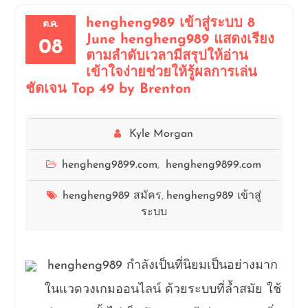
hengheng989 เข้าสู่ระบบ 8
ต.ค.
June hengheng989 แสดงเรียง
08
ตามลำดับเวลามีสรุปให้อ่าน
เข้าใจง่ายช่วยให้รู้ผลการเล่น
ชัดเจน Top 49 by Brenton
Kyle Morgan
hengheng9899.com
hengheng9899.com
,
hengheng989 สมัคร
hengheng989 เข้าสู่
,
ระบบ
hengheng989 กำลังเป็นที่นิยมเป็นอย่างมาก
ในแวดวงเกมออนไลน์ ด้วยระบบที่ล้ำสมัย ใช้