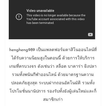
hengheng989 เป็นแพลตฟอร์มคาสิโนออนไลน์ที่
ได้รับความนิยมสูงในตอนนี้ ด้วยการให้บริการ
เกมที่ครบวงจร ดังเช่นว่า สล็อต บาคาร่า ยิงปลา
รวมทั้งพนันกีฬาออนไลน์ ด้วยมาตรฐานความ
ปลอดภัยสูงสุด ระบบฝากถอนอัตโนมัติ รวมทั้ง
โปรโมชั่นนานัปการ รองรับทั้งยังผู้เล่นใหม่และก็
สมาชิกเก่า