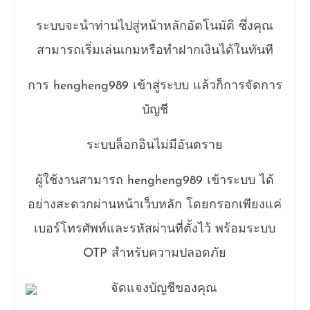
ระบบจะนำท่านไปสู่หน้าหลักอัตโนมัติ ซึ่งคุณ
สามารถเริ่มเล่นเกมหรือทำฝากเงินได้ในทันที
การ hengheng989 เข้าสู่ระบบ แล้วก็การจัดการ
บัญชี
ระบบล็อกอินไม่มีอันตราย
ผู้ใช้งานสามารถ hengheng989 เข้าระบบ ได้
อย่างสะดวกผ่านหน้าเว็บหลัก โดยกรอกเพียงแค่
เบอร์โทรศัพท์และรหัสผ่านที่ตั้งไว้ พร้อมระบบ
OTP สำหรับความปลอดภัย
จัดแจงบัญชีของคุณ