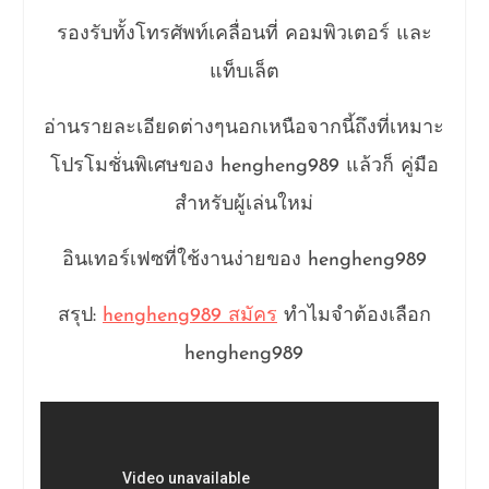
รองรับทั้งโทรศัพท์เคลื่อนที่ คอมพิวเตอร์ และ
แท็บเล็ต
อ่านรายละเอียดต่างๆนอกเหนือจากนี้ถึงที่เหมาะ
โปรโมชั่นพิเศษของ hengheng989 แล้วก็ คู่มือ
สำหรับผู้เล่นใหม่
อินเทอร์เฟซที่ใช้งานง่ายของ hengheng989
สรุป:
hengheng989 สมัคร
ทำไมจำต้องเลือก
hengheng989