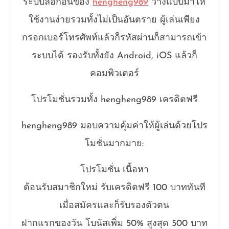
ระบบล็อกอินของ
hengheng989
วางแบบมาให้
ใช้งานง่ายรวมทั้งไม่เป็นอันตราย ผู้เล่นเพียง
กรอกเบอร์โทรศัพท์แล้วก็รหัสผ่านก็สามารถเข้า
ระบบได้ รองรับทั้งยัง Android, iOS แล้วก็
คอมพิวเตอร์
โปรโมชั่นรวมทั้ง hengheng989 เครดิตฟรี
hengheng989 มอบความคุ้มค่าให้ผู้เล่นด้วยโปร
โมชั่นมากมาย:
โปรโมชั่น เนื้อหา
ต้อนรับสมาชิกใหม่ รับเครดิตฟรี 100 บาททันที
เมื่อสมัครและก็รับรองตัวตน
ฝากแรกของวัน โบนัสเพิ่ม 50% สูงสุด 500 บาท