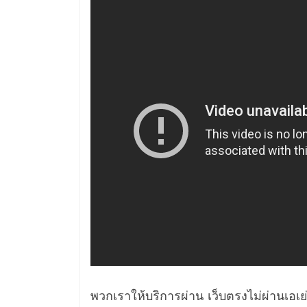
พวกเราให้บริการผ่าน เว็บตรงไม่ผ่านเอเย