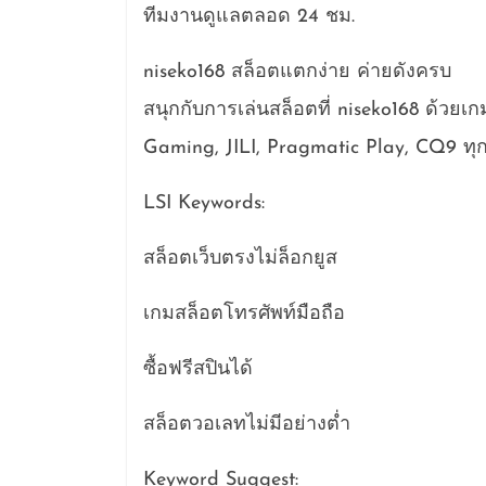
ทีมงานดูแลตลอด 24 ชม.
niseko168 สล็อตแตกง่าย ค่ายดังครบ
สนุกกับการเล่นสล็อตที่ niseko168 ด้วยเก
Gaming, JILI, Pragmatic Play, CQ9 ทุก
LSI Keywords:
สล็อตเว็บตรงไม่ล็อกยูส
เกมสล็อตโทรศัพท์มือถือ
ซื้อฟรีสปินได้
สล็อตวอเลทไม่มีอย่างต่ำ
Keyword Suggest: