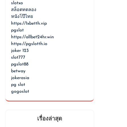
slotxo
สล็อตทดลอง
หนังโป๊ไทย
https://1xbetth.vip
pgslot
https://allbet24hr.win
https://pgslotth.io
joker 123
slot777
pgslot88
betway
jokerasia
pg slot
gogoslot
เรื่องล่าสุด