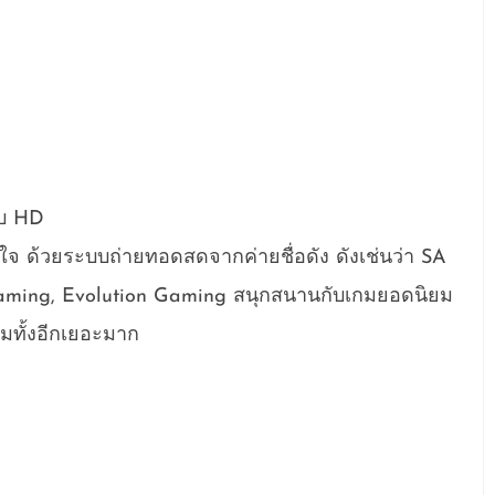
ับ HD
่นใจ ด้วยระบบถ่ายทอดสดจากค่ายชื่อดัง ดังเช่นว่า SA
ing, Evolution Gaming สนุกสนานกับเกมยอดนิยม
วมทั้งอีกเยอะมาก