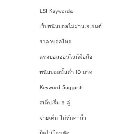
LSI Keywords:
เว็บพนันบอลไม่ผ่านเอเย่นต์
ราคาบอลไหล
แทงบอลออนไลน์มือถือ
พนันบอลขั้นต่ำ 10 บาท
Keyword Suggest:
สเต็ปเริ่ม 2 คู่
จ่ายเต็ม ไม่หักค่าน้ำ
บิลไม่โดนตัด