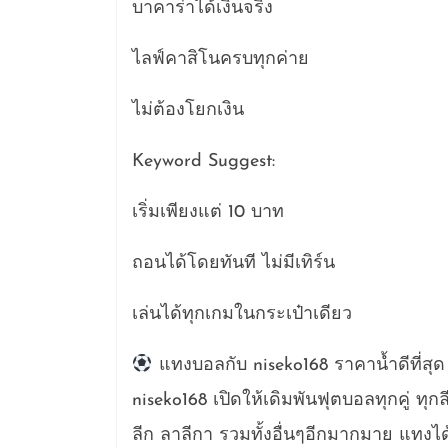
บาคาร่าได้เงินจริง
ไลฟ์คาสิโนครบทุกค่าย
ไม่ต้องโยกเงิน
Keyword Suggest:
เริ่มเพียงแต่ 10 บาท
ถอนได้โดยทันที ไม่มีเทิร์น
เล่นได้ทุกเกมในกระเป๋าเดียว
แทงบอลกับ niseko168 ราคาน้ำดีที่สุด
niseko168 เปิดให้เดิมพันฟุตบอลทุกคู่ ทุ
ลีก ลาลีกา รวมทั้งอื่นๆอีกมากมาย แทงได