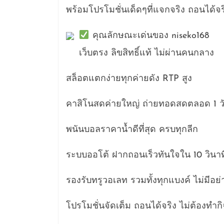
พร้อมโปรโมชั่นเด็ดๆที่แจกจริง ถอนได้จริ
คุณลักษณะเด่นของ niseko168
เว็บตรง ลิขสิทธิ์แท้ ไม่ผ่านคนกลาง
สล็อตแตกง่ายทุกค่ายดัง RTP สูง
คาสิโนสดค่ายใหญ่ ถ่ายทอดสดตลอด 1 ว
พนันบอลราคาน้ำดีที่สุด ครบทุกลีก
ระบบออโต้ ฝากถอนเร็วทันใจใน 10 วินาท
รองรับทรูวอเลท รวมทั้งทุกแบงค์ ไม่มีอย่
โปรโมชั่นจัดเต็ม ถอนได้จริง ไม่ต้องทำ