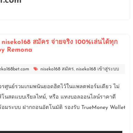
t.com
 niseko168 สมัคร จ่ายจริง 100%เล่นได้ทุก
0 by Remona
eko168bet.com
niseko168 สมัคร
niseko168 เข้าสู่ระบบ
,
จรศูนย์รวมเกมพนันยอดฮิตไว้ในแพลตฟอร์มเดียว ไม่
าสิโนสดแบบเรียลไทม์, หรือ แทงบอลออนไลน์ราคาดี
ร้อมระบบ ฝากถอนอัตโนมัติ รองรับ TrueMoney Wallet