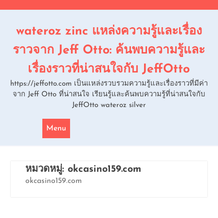
Skip
to
content
wateroz zinc แหล่งความรู้และเรื่อง
ราวจาก Jeff Otto: ค้นพบความรู้และ
เรื่องราวที่น่าสนใจกับ JeffOtto
https://jeffotto.com เป็นแหล่งรวบรวมความรู้และเรื่องราวที่มีค่า
จาก Jeff Otto ที่น่าสนใจ เรียนรู้และค้นพบความรู้ที่น่าสนใจกับ
JeffOtto wateroz silver
Menu
หมวดหมู่:
okcasino159.com
okcasino159.com