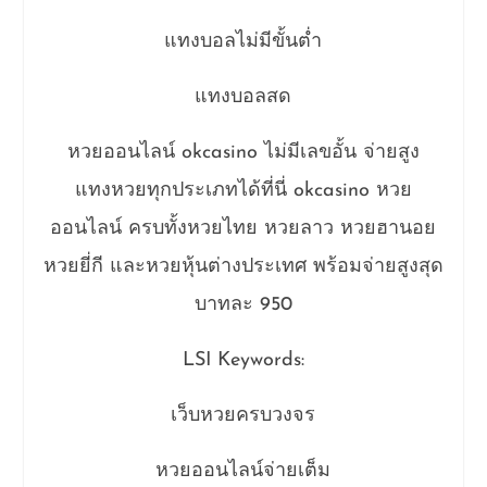
แทงบอลไม่มีขั้นต่ำ
แทงบอลสด
หวยออนไลน์ okcasino ไม่มีเลขอั้น จ่ายสูง
แทงหวยทุกประเภทได้ที่นี่ okcasino หวย
ออนไลน์ ครบทั้งหวยไทย หวยลาว หวยฮานอย
หวยยี่กี และหวยหุ้นต่างประเทศ พร้อมจ่ายสูงสุด
บาทละ 950
LSI Keywords:
เว็บหวยครบวงจร
หวยออนไลน์จ่ายเต็ม