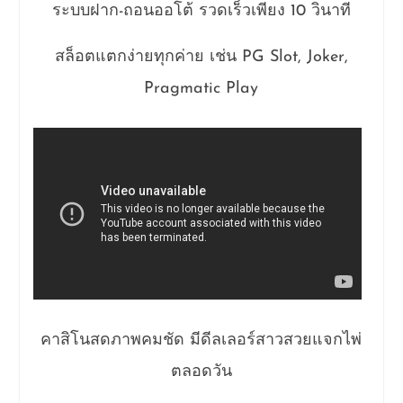
ระบบฝาก-ถอนออโต้ รวดเร็วเพียง 10 วินาที
สล็อตแตกง่ายทุกค่าย เช่น PG Slot, Joker,
Pragmatic Play
คาสิโนสดภาพคมชัด มีดีลเลอร์สาวสวยแจกไพ่
ตลอดวัน