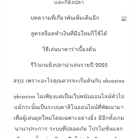
และก็ยิงปลา
บทความที่เกี่ยวพันเพิ่มเติมอีก
สูตรสล็อตทำเงินที่มือใหม่ก็ใช้ได้
วิธีเล่นบาคาร่าเบื้องต้น
รีวิวเกมยิงปลาน่าเล่นรายปี 2025
สรุป: เพราะอะไรคุณควรจะเริ่มต้นกับ okcasino
okcasino ไม่เพียงแค่เป็นเว็บพนันออนไลน์ทั่วไป
แม้กระนั้นเป็นระบบคาสิโนออนไลน์ที่พัฒนามา
เพื่อผู้เล่นยุคใหม่โดยเฉพาะอย่างยิ่ง มีอีกทั้งเกม
นานาประการ ระบบที่ปลอดภัย โปรโมชั่นแจก