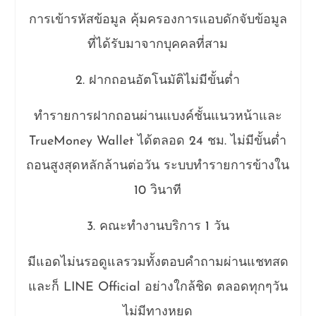
การเข้ารหัสข้อมูล คุ้มครองการแอบดักจับข้อมูล
ที่ได้รับมาจากบุคคลที่สาม
2. ฝากถอนอัตโนมัติไม่มีขั้นต่ำ
ทำรายการฝากถอนผ่านแบงค์ชั้นแนวหน้าและ
TrueMoney Wallet ได้ตลอด 24 ชม. ไม่มีขั้นต่ำ
ถอนสูงสุดหลักล้านต่อวัน ระบบทำรายการข้างใน
10 วินาที
3. คณะทำงานบริการ 1 วัน
มีแอดไม่นรอดูแลรวมทั้งตอบคำถามผ่านแชทสด
และก็ LINE Official อย่างใกล้ชิด ตลอดทุกๆวัน
ไม่มีทางหยุด