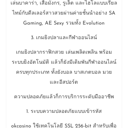
เล่นบาคาร่า, เสือมังกร, รูเล็ต และไฮโลแบบเรียล
ไทม์กับดีลเลอร์สาวสวยผ่านค่ายชั้นนำอย่าง SA
Gaming, AE Sexy รวมทั้ง Evolution
3. เกมยิงปลาและกีฬาออนไลน์
เกมยิงปลากราฟิกสวย เล่นเพลิดเพลิน พร้อม
ระบบยิงอัตโนมัติ แล้วก็ยังมีเดิมพันกีฬาออนไลน์
ครบทุกประเภท ทั้งยังบอล บาสเกตบอล มวย
และอีสปอร์ต
ความปลอดภัยแล้วก็การบริการระดับมืออาชีพ
1. ระบบความปลอดภัยแบบเข้ารหัส
okcasino ใช้เทคโนโลยี SSL 256-bit สำหรับเพื่อ