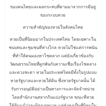
ของคนไทยและผลกระทบที่ตามมาจากการมีอยู่
ของระบบหวย
ความสำคัญของหวยในสังคมไทย
หวยเป็นที่นิยมมากในประเทศไทย โดยเฉพาะใน
ชนบทและชุมชนที่ห่างไกล หวยไม่ใช่แค่การพนัน
ที่ทำให้คนมองหาโชคลาภ แต่ยังเกี่ยวข้องกับ
วัฒนธรรมไทยที่ผูกพันกับความเชื่อเรื่องโชคลาง
และดวงชะตา หวยในประเทศไทยมีทั้งในรูปแบบ
หวยรัฐบาลและหวยใต้ดิน ซึ่งหวยรัฐบาลนั้น ได้
รับการอนุมัติอย่างเป็นทางการและจัดจำหน่าย
โดยสำนักงานสลากกินแบ่งรัฐบาล ขณะที่หวย
ใต้ดินแม้ว่าจะผิดกฎหมาย แต่ยังคงเป็นที่นิยมใน