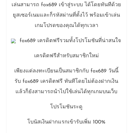
เล่นสามารถ fox689 เข้าสู่ระบบ ได้โดยทันทีด้วย
ยูสเซอร์เนมและก็รหัสผ่านที่ตั้งไว้ พร้อมเข้าเล่น
เกมโปรดของคุณได้ทุกเวลา
fox689 เครดิตฟรีรวมทั้งโปรโมชันที่น่าสนใจ
เครดิตฟรีสำหรับสมาชิกใหม่
เพียงแต่ลงทะเบียนเป็นสมาชิกกับ fox689 วันนี้
รับ fox689 เครดิตฟรี ทันทีโดยไม่ต้องฝากเงิน
แล้วก็ยังสามารถนำไปใช้เล่นได้ทุกเกมบนเว็บ
โปรโมชันระดู
โบนัสเงินฝากแรกเข้ารับเพิ่ม 100%