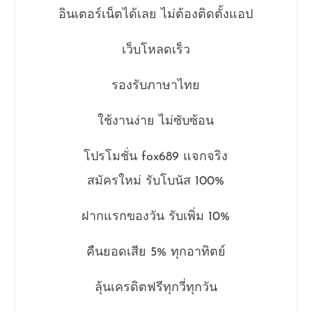
อินเตอร์เน็ตได้เลย ไม่ต้องติดตั้งแอป
เว็บโหลดเร็ว
รองรับภาษาไทย
ใช้งานง่าย ไม่ซับซ้อน
โปรโมชั่น fox689 แจกจริง
สมัครใหม่ รับโบนัส 100%
ฝากแรกของวัน รับเพิ่ม 10%
คืนยอดเสีย 5% ทุกอาทิตย์
ลุ้นเครดิตฟรีทุกวี่ทุกวัน