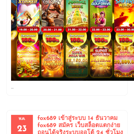
…
fox689 เข้าสู่ระบบ 14 ธันวาคม
พ.ค.
fox689 สมัคร เว็บสล็อตแตกง่าย
23
ถอนได้จริงระบบออโต้ 24 ชั่วโมง