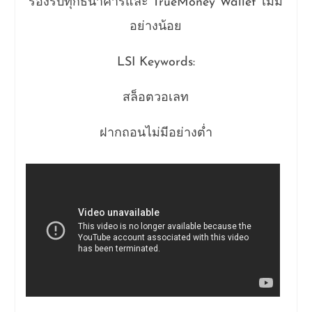
รองรับทุกธนาคารและ TrueMoney Wallet ไม่มี
อย่างน้อย
LSI Keywords:
สล็อตวอเลท
ฝากถอนไม่มีอย่างต่ำ