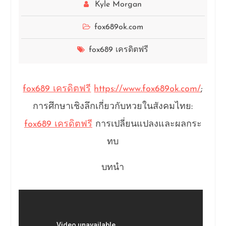
Kyle Morgan
fox689ok.com
fox689 เครดิตฟรี
fox689 เครดิตฟรี
https://www.fox689ok.com/
;
การศึกษาเชิงลึกเกี่ยวกับหวยในสังคมไทย:
fox689 เครดิตฟรี
การเปลี่ยนแปลงและผลกระ
ทบ
บทนำ