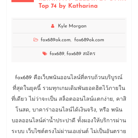
Top 74 by Katharina
Kyle Morgan
fox689ok.com
fox689ok.com
,
fox689
fox689 สมัคร
,
fox689 คือเว็บพนันออนไลน์ที่ครบถ้วนบริบูรณ์
ที่สุดในยุคนี้ รวมทุกเกมเดิมพันยอดฮิตไว้ภายใน
ที่เดียว ไม่ว่าจะเป็น สล็อตออนไลน์แตกง่าย, คาสิ
โนสด, บาคาร่าออนไลน์ได้เงินจริง, หรือ พนัน
บอลออนไลน์ค่าน้ำประปาดี ทั้งผองให้บริการผ่าน
ระบบ เว็บไซต์ตรงไม่ผ่านเอเย่นต์ ไม่เป็นอันตราย