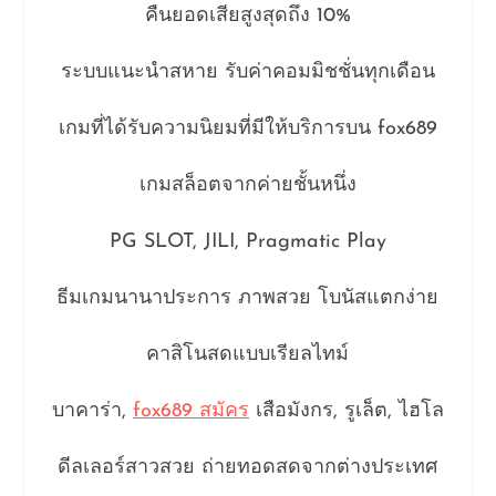
คืนยอดเสียสูงสุดถึง 10%
ระบบแนะนำสหาย รับค่าคอมมิชชั่นทุกเดือน
เกมที่ได้รับความนิยมที่มีให้บริการบน fox689
เกมสล็อตจากค่ายชั้นหนึ่ง
PG SLOT, JILI, Pragmatic Play
ธีมเกมนานาประการ ภาพสวย โบนัสแตกง่าย
คาสิโนสดแบบเรียลไทม์
บาคาร่า,
fox689 สมัคร
เสือมังกร, รูเล็ต, ไฮโล
ดีลเลอร์สาวสวย ถ่ายทอดสดจากต่างประเทศ