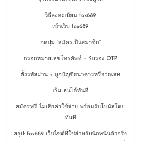
วิธีลงทะเบียน fox689
เข้าเว็บ fox689
กดปุ่ม “สมัครเป็นสมาชิก”
กรอกหมายเลขโทรศัพท์ + รับรอง OTP
ตั้งรหัสผ่าน + ผูกบัญชีธนาคารหรือวอเลท
เริ่มเล่นได้ทันที
สมัครฟรี ไม่เสียค่าใช้จ่าย พร้อมรับโบนัสโดย
ทันที
สรุป: fox689 เว็บไซต์ที่ใช่สำหรับนักพนันตัวจริง