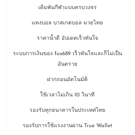
เดิมพันกีฬาแบบครบวงจร
แทงบอล บาสเกตบอล มวยไทย
ราคาน้ำดี อัปเดตเร็วทันใจ
ระบบการเงินของ fox689 เร็วทันใจและก็ไม่เป็น
อันตราย
ฝากถอนอัตโนมัติ
ใช้เวลาไม่เกิน 10 วินาที
รองรับทุกธนาคารในประเทศไทย
รองรับการใช้แรงงานผ่าน True Wallet