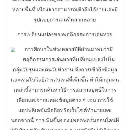
หลายพื้นที่ เนื่องจากสามารถเข้าถึงได้ง่ายและมี
รูปแบบการเล่นที่หลากหลาย
การเปลี่ยนแปลงของพฤติกรรมการเล่นหวย
การศึกษาในช่วงหลายปีที่ผ่านมาพบว่ามี
พฤติกรรมการเล่นหวยที่เปลี่ยนแปลงไปใน
กลุ่มวัยรุ่นและคนวัยทำงาน ซึ่งการเข้าถึงข้อมูล
และเทคโนโลยีสารสนเทศที่เพิ่มขึ้น ทำให้กลุ่มคน
เหล่านี้สามารถค้นหาวิธีการและกลยุทธ์ในการ
เลือกเลขจากแหล่งข้อมูลต่าง ๆ เช่น การใช้
แอปพลิเคชันมือถือหรือเว็บไซต์ทำนายเลข
นอกจากนี้ การเพิ่มขึ้นของแพลตฟอร์มออนไลน์ที่