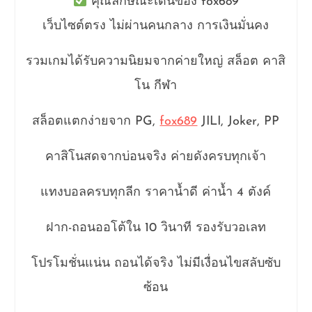
คุณลักษณะเด่นของ fox689
เว็บไซต์ตรง ไม่ผ่านคนกลาง การเงินมั่นคง
รวมเกมได้รับความนิยมจากค่ายใหญ่ สล็อต คาสิ
โน กีฬา
สล็อตแตกง่ายจาก PG,
fox689
JILI, Joker, PP
คาสิโนสดจากบ่อนจริง ค่ายดังครบทุกเจ้า
แทงบอลครบทุกลีก ราคาน้ำดี ค่าน้ำ 4 ตังค์
ฝาก-ถอนออโต้ใน 10 วินาที รองรับวอเลท
โปรโมชั่นแน่น ถอนได้จริง ไม่มีเงื่อนไขสลับซับ
ซ้อน