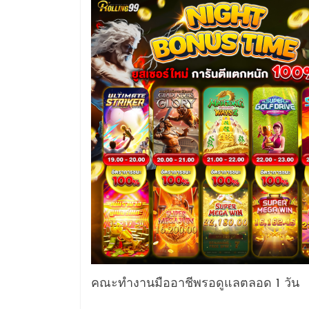
คณะทำงานมืออาชีพรอดูแลตลอด 1 วัน