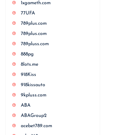
1xgameth.com
77UFA
789plus.com
789plus.com
789pluss.com
888pg
8lots.me
918Kiss
918kissauto
9kpluss.com
ABA
ABAGroup2
acebet789.com