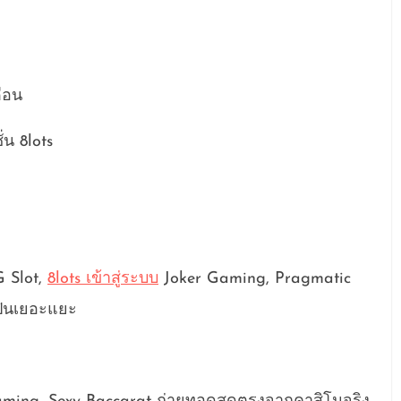
ือน
่น 8lots
G Slot,
8lots เข้าสู่ระบบ
Joker Gaming, Pragmatic
สปินเยอะแยะ