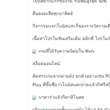
โบนัสฝากแรกของวัน รับเพิ่มสูงสุด 50%
คืนยอดเสียทุกอาทิตย์
กิจกรรมแจกโบนัสและก็ของรางวัลรายเด
เนื้อหาโปรโมชั่นเสริมเติม คลิกที่ โปรโมชั
เกมที่ได้รับความนิยมใน 8lots
สล็อตออนไลน์
คัดสรรเกมจากค่ายดัง ยกตัวอย่างเช่น P
Play ที่ขึ้นชื่อว่าโบนัสแตกง่ายแล้วก็ฟรี
บาคาร่าแล้วก็คาสิโนสด