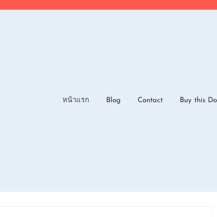
หน้าแรก
Blog
Contact
Buy this D