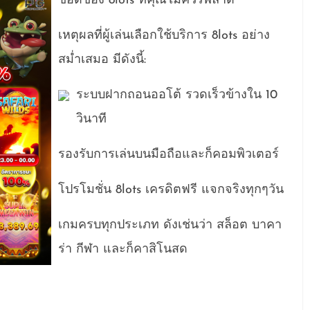
ข้อดีของ 8lots ที่คุณไม่ควรพลาด
เหตุผลที่ผู้เล่นเลือกใช้บริการ 8lots อย่าง
สม่ำเสมอ มีดังนี้:
ระบบฝากถอนออโต้ รวดเร็วข้างใน 10
วินาที
รองรับการเล่นบนมือถือและก็คอมพิวเตอร์
โปรโมชั่น 8lots เครดิตฟรี แจกจริงทุกๆวัน
เกมครบทุกประเภท ดังเช่นว่า สล็อต บาคา
ร่า กีฬา และก็คาสิโนสด