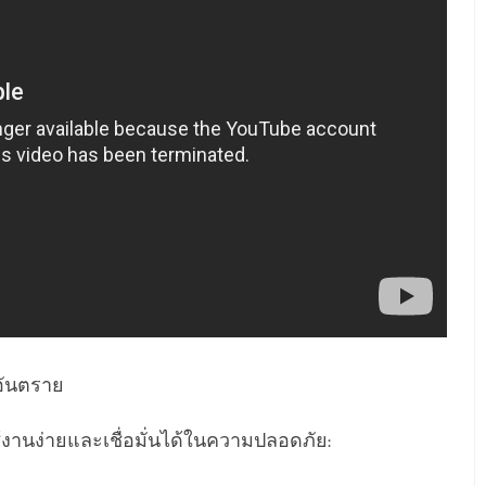
นอันตราย
ช้งานง่ายและเชื่อมั่นได้ในความปลอดภัย: