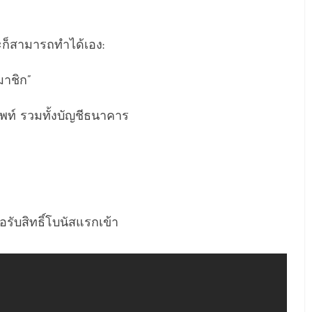
ละก็สามารถทำได้เอง:
มาชิก”
ัพท์ รวมทั้งบัญชีธนาคาร
่อรับสิทธิ์โบนัสแรกเข้า