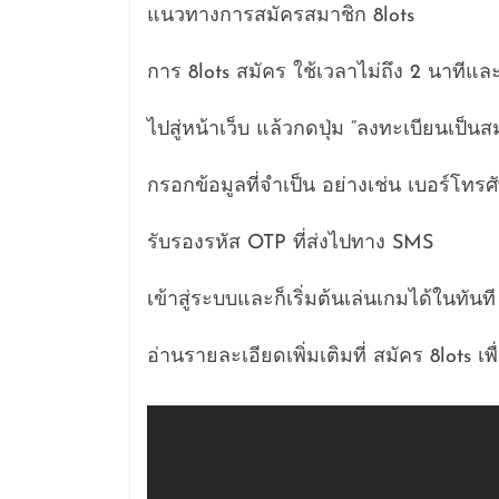
แนวทางการสมัครสมาชิก 8lots
การ 8lots สมัคร ใช้เวลาไม่ถึง 2 นาทีแ
ไปสู่หน้าเว็บ แล้วกดปุ่ม “ลงทะเบียนเป็นส
กรอกข้อมูลที่จำเป็น อย่างเช่น เบอร์โทรศ
รับรองรหัส OTP ที่ส่งไปทาง SMS
เข้าสู่ระบบและก็เริ่มต้นเล่นเกมได้ในทันที
อ่านรายละเอียดเพิ่มเติมที่ สมัคร 8lots เพื