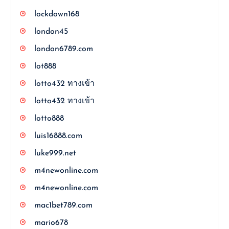
lockdown168
london45
london6789.com
lot888
lotto432 ทางเข้า
lotto432 ทางเข้า
lotto888
luis16888.com
luke999.net
m4newonline.com
m4newonline.com
mac1bet789.com
mario678