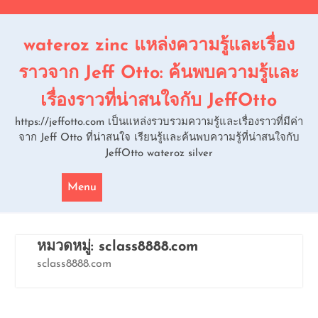
Skip
to
content
wateroz zinc แหล่งความรู้และเรื่อง
ราวจาก Jeff Otto: ค้นพบความรู้และ
เรื่องราวที่น่าสนใจกับ JeffOtto
https://jeffotto.com เป็นแหล่งรวบรวมความรู้และเรื่องราวที่มีค่า
จาก Jeff Otto ที่น่าสนใจ เรียนรู้และค้นพบความรู้ที่น่าสนใจกับ
JeffOtto wateroz silver
Menu
หมวดหมู่:
sclass8888.com
sclass8888.com