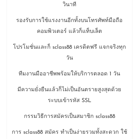
วินาที
รองรับการใช้แรงงานอีกทั้งบนโทรศัพท์มือถือ
คอมพิวเตอร์ แล้วก็แท็บเล็ต
โปรโมชั่นและก็ sclass88 เครดิตฟรี แจกจริงทุก
วัน
ทีมงานมืออาชีพพร้อมให้บริการตลอด 1 วัน
มีความยั่งยืนแล้วก็ไม่เป็นอันตรายสูงสุดด้วย
ระบบเข้ารหัส SSL
กรรมวิธีการสมัครเป็นสมาชิก sclass88
การ sclass88 สมัคร ทำเป็นง่ายรวมทั้งสะดวก ใช้