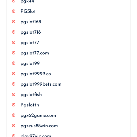
pgk44
PGSlot
pgslot168
pgslot718
pgslot77
pgslot77.com
pgslot99
pgslot9999.co
pgslot999bets.com
pgslotfish
Pgslotth
pgx62game.com
pgzeus88win.com
play97vip.com