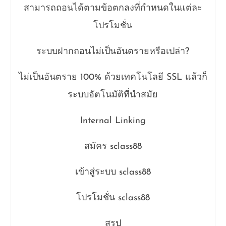
สามารถถอนได้ตามข้อตกลงที่กำหนดในแต่ละ
โปรโมชั่น
ระบบฝากถอนไม่เป็นอันตรายหรือเปล่า?
ไม่เป็นอันตราย 100% ด้วยเทคโนโลยี SSL แล้วก็
ระบบอัตโนมัติที่นำสมัย
Internal Linking
สมัคร sclass88
เข้าสู่ระบบ sclass88
โปรโมชั่น sclass88
สรุป