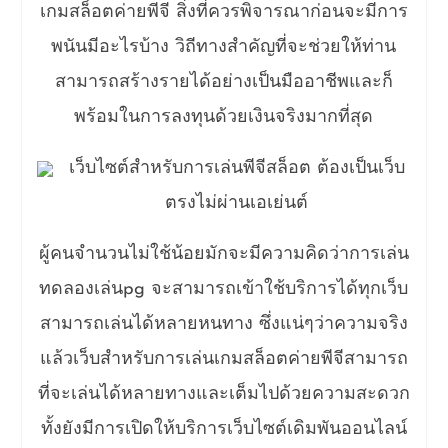
เกมสล็อตค่ายพีจี สิ่งที่ควรพิจารณาก่อนจะมีการ
พนันมีอะไรบ้าง วิถีทางสำคัญที่จะช่วยให้ท่าน
สามารถสร้างรายได้อย่างเป็นมืออาชีพและก็
พร้อมในการลงทุนด้วยเงินจริงมากที่สุด
เว็บไซต์สำหรับการเล่นพีจีสล็อต ต้องเป็นเว็บ
ตรงไม่ผ่านเอเย่นต์
ผู้คนจำนวนไม่ใช้น้อยมักจะมีความคิดว่าการเล่น
ทดลองเล่นpg จะสามารถเข้าใช้บริการได้ทุกเว็บ
สามารถเล่นได้หลายหนทาง ซึ่งแน่ๆว่าความจริง
แล้วเว็บสำหรับการเล่นเกมสล็อตค่ายพีจีสามารถ
ที่จะเล่นได้หลายทางและเต็มไปด้วยความสะดวก
ทั้งยังมีการเปิดให้บริการเว็บไซต์เดิมพันออนไลน์