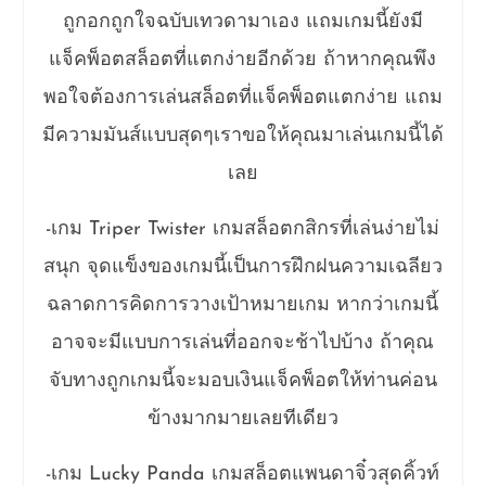
ถูกอกถูกใจฉบับเทวดามาเอง แถมเกมนี้ยังมี
แจ็คพ็อตสล็อตที่แตกง่ายอีกด้วย ถ้าหากคุณพึง
พอใจต้องการเล่นสล็อตที่แจ็คพ็อตแตกง่าย แถม
มีความมันส์แบบสุดๆเราขอให้คุณมาเล่นเกมนี้ได้
เลย
-เกม Triper Twister เกมสล็อตกสิกรที่เล่นง่ายไม่
สนุก จุดแข็งของเกมนี้เป็นการฝึกฝนความเฉลียว
ฉลาดการคิดการวางเป้าหมายเกม หากว่าเกมนี้
อาจจะมีแบบการเล่นที่ออกจะช้าไปบ้าง ถ้าคุณ
จับทางถูกเกมนี้จะมอบเงินแจ็คพ็อตให้ท่านค่อน
ข้างมากมายเลยทีเดียว
-เกม Lucky Panda เกมสล็อตแพนดาจิ๋วสุดคิ้วท์