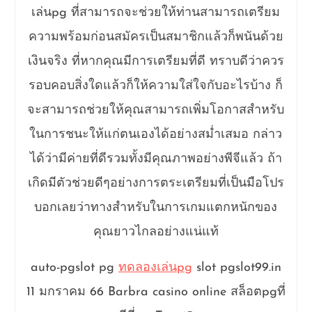
เล่นpg ที่สามารถจะช่วยให้ท่านสามารถเตรียม
ความพร้อมก่อนสมัครเป็นสมาชิกแล้วก็พนันด้วย
เงินจริง ที่หากคุณมีการเตรียมที่ดี ทราบดีว่าควร
รอบคอบสิ่งใดแล้วก็ให้ความใส่ใจกับอะไรบ้าง ก็
จะสามารถช่วยให้คุณสามารถเพิ่มโอกาสสำหรับ
ในการชนะให้แก่ตนเองได้อย่างสม่ำเสมอ กล่าว
ได้ว่ามีค่ายที่ดีรวมทั้งมีคุณภาพอย่างพีจีแล้ว ถ้า
เกิดมีตัวช่วยดีๆอย่างการตระเตรียมที่เป็นมือโปร
บอกเลยว่าทางสำหรับในการเกมแตกหนักของ
คุณยาวไกลอย่างแน่แท้
auto-pgslot pg
ทดลองเล่นpg
slot pgslot99.in
11 มกราคม 66 Barbra casino online สล็อตpgที่