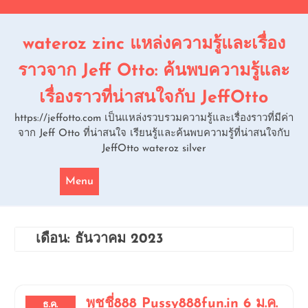
Skip
to
content
wateroz zinc แหล่งความรู้และเรื่อง
ราวจาก Jeff Otto: ค้นพบความรู้และ
เรื่องราวที่น่าสนใจกับ JeffOtto
https://jeffotto.com เป็นแหล่งรวบรวมความรู้และเรื่องราวที่มีค่า
จาก Jeff Otto ที่น่าสนใจ เรียนรู้และค้นพบความรู้ที่น่าสนใจกับ
JeffOtto wateroz silver
Menu
เดือน:
ธันวาคม 2023
พุชชี่888 Pussy888fun.in 6 ม.ค.
ธ.ค.