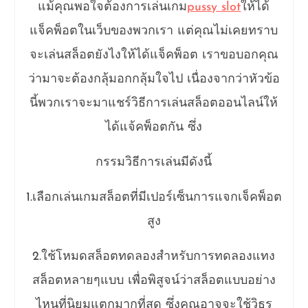
แม้คุณพอใจต้องการเล่นเกม
pussy slot
ให้ได้
แจ็คพ็อตในเว็บของพวกเรา แต่คุณไม่เคยทราบ
จะเล่นสล็อตยังไงให้ได้แจ็คพ็อต เราขอบอกคุณ
ว่ามาจะต้องกลุ้มอกกลุ้มใจไป เนื่องจากว่าหัวข้อ
นี้พวกเราจะมาแชร์วิธีการเล่นสล็อตออนไลน์ให้
ได้แจ้คพ็อตกัน ซึ่ง
กรรมวิธีการเล่นมีดังนี้
1.เลือกเล่นเกมสล็อตที่มีเปอร์เซ็นการแจกเจ็คพ็อต
สูง
2.ใช้โหมดสล็อตทดลองสำหรับการทดลองแทง
สล็อตหลายๆแบบ เพื่อพิสูจน์ว่าสล็อตแบบอย่าง
ไหนที่นิยมแตกมากที่สุด ซึ่งคุณอาจจะใช้วิธร