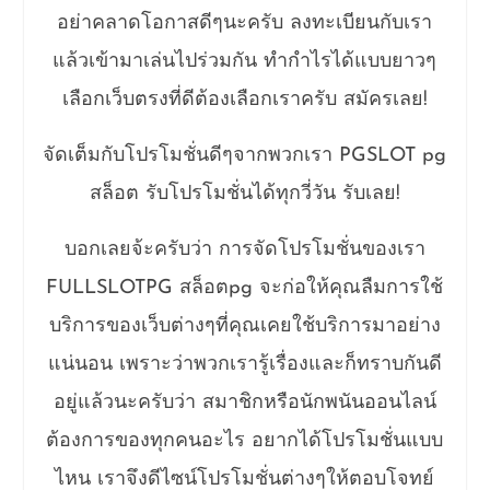
อย่าคลาดโอกาสดีๆนะครับ ลงทะเบียนกับเรา
แล้วเข้ามาเล่นไปร่วมกัน ทำกำไรได้แบบยาวๆ
เลือกเว็บตรงที่ดีต้องเลือกเราครับ สมัครเลย!
จัดเต็มกับโปรโมชั่นดีๆจากพวกเรา PGSLOT pg
สล็อต รับโปรโมชั่นได้ทุกวี่วัน รับเลย!
บอกเลยจ้ะครับว่า การจัดโปรโมชั่นของเรา
FULLSLOTPG สล็อตpg จะก่อให้คุณลืมการใช้
บริการของเว็บต่างๆที่คุณเคยใช้บริการมาอย่าง
แน่นอน เพราะว่าพวกเรารู้เรื่องและก็ทราบกันดี
อยู่แล้วนะครับว่า สมาชิกหรือนักพนันออนไลน์
ต้องการของทุกคนอะไร อยากได้โปรโมชั่นแบบ
ไหน เราจึงดีไซน์โปรโมชั่นต่างๆให้ตอบโจทย์