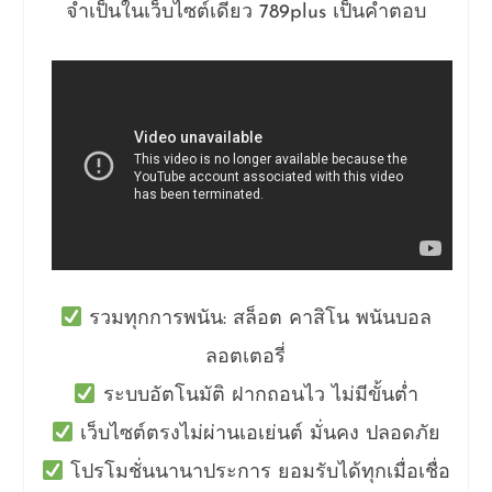
จำเป็นในเว็บไซต์เดียว 789plus เป็นคำตอบ
รวมทุกการพนัน: สล็อต คาสิโน พนันบอล
ลอตเตอรี่
ระบบอัตโนมัติ ฝากถอนไว ไม่มีขั้นต่ำ
เว็บไซต์ตรงไม่ผ่านเอเย่นต์ มั่นคง ปลอดภัย
โปรโมชั่นนานาประการ ยอมรับได้ทุกเมื่อเชื่อ