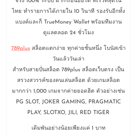
จริง 100% ระบบ ฝาก-ถอนออโต้ ที่เร็วที่สุดใน
ไทย ทำรายการได้ภายใน 10 วินาที รองรับอีกทั้ง
แบงค์และก็ TrueMoney Wallet พร้อมทีมงาน
ดูแลตลอด 24 ชั่วโมง
789plus
สล็อตแตกง่าย ทุกค่ายชั้นหนึ่ง โบนัสเข้า
วันแล้ววันเล่า
สำหรับสายปั่นสล็อต 789plus สล็อตเว็บตรง เป็น
สรวงสวรรค์ของคนเล่นสล็อต ด้วยเกมสล็อต
มากกว่า 1,000 เกมจากค่ายยอดฮิต ตัวอย่างเช่น
PG SLOT, JOKER GAMING, PRAGMATIC
PLAY, SLOTXO, JILI, RED TIGER
เดิมพันอย่างน้อยเพียงแค่ 1 บาท