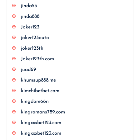
jinda55
jinda888
Joker123
joker123auto
joker123th
Joker123th.com
juad69
khumsup888.me
kimchibetbet.com
kingdom66n
kingromans789.com
kingxxxbet123.com
kingxxxbet123.com