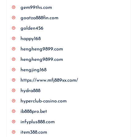
gem99ths.com
goatza888fin.com
golden456
happy168
hengheng9899.com
hengheng9899.com
hengjing168
https://www.mfj889xx.com/
hydra888
hyperclub-casino.com
ib888pro.bet
infyplus888.com
item388.com