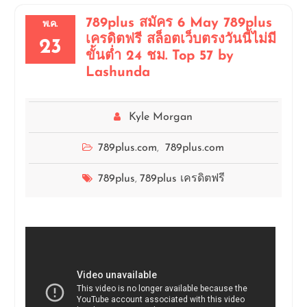
789plus สมัคร 6 May 789plus
พ.ค.
เครดิตฟรี สล็อตเว็บตรงวันนี้ไม่มี
23
ขั้นต่ำ 24 ชม. Top 57 by
Lashunda
Kyle Morgan
789plus.com
789plus.com
,
789plus
789plus เครดิตฟรี
,