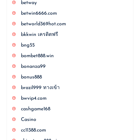
betway
betwin6666.com
betworld369hot.com
bkkwin เครดิตฟรี
bng55
bombet888.win
bonanza99
bonus888
brazil999 ทางเข้า
bwvip4.com
cashgame168
Casino
cc11388.com