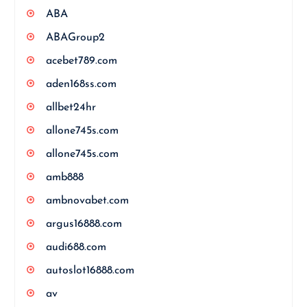
ABA
ABAGroup2
acebet789.com
aden168ss.com
allbet24hr
allone745s.com
allone745s.com
amb888
ambnovabet.com
argus16888.com
audi688.com
autoslot16888.com
av