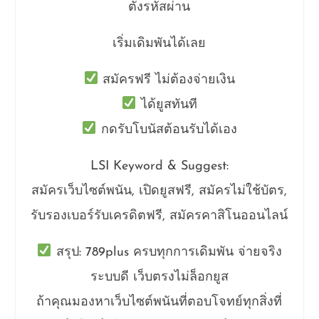
ตั้งรหัสผ่าน
เริ่มเดิมพันได้เลย
สมัครฟรี ไม่ต้องจ่ายเงิน
ได้ยูสทันที
กดรับโบนัสต้อนรับได้เอง
LSI Keyword & Suggest:
สมัครเว็บไซต์พนัน, เปิดยูสฟรี, สมัครไม่ใช้บัตร,
รับรองเบอร์รับเครดิตฟรี, สมัครคาสิโนออนไลน์
สรุป: 789plus ครบทุกการเดิมพัน จ่ายจริง
ระบบดี เว็บตรงไม่ล็อกยูส
ถ้าคุณมองหาเว็บไซต์พนันที่ตอบโจทย์ทุกสิ่งที่