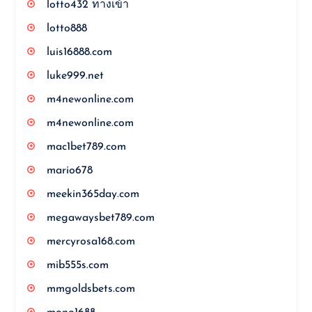
lotto432 ทางเข้า
lotto888
luis16888.com
luke999.net
m4newonline.com
m4newonline.com
mac1bet789.com
mario678
meekin365day.com
megawaysbet789.com
mercyrosa168.com
mib555s.com
mmgoldsbets.com