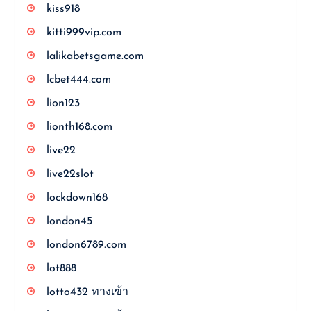
kiss918
kitti999vip.com
lalikabetsgame.com
lcbet444.com
lion123
lionth168.com
live22
live22slot
lockdown168
london45
london6789.com
lot888
lotto432 ทางเข้า