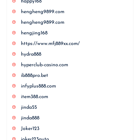
happy168
hengheng9899.com
hengheng9899.com
hengjing168
https://www.mfj889xx.com/
hydra888
hyperclub-casino.com
ib888pro.bet
infyplus888.com
item388.com
jinda55
jinda888
Joker123
joker123auto