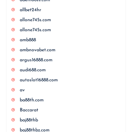
allbet24hr
allone745s.com
allone745s.com
amb888
ambnovabet.com
argus16888.com
audi688.com
autoslot16888.com
av
ba88th.com
Baccarat
baj88thb
baj88thbz.com