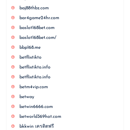
baj88thbz.com
bar4game24hr.com
baslot168bet.com
baslot168bet.com/
bbp168.me
betflixtikto
betflixtikto.info
betflixtikto.info
betm4vip.com
betway
betwin6666.com
betworld369hot.com
bkkwin เครดิตฟรี