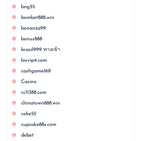
bng55
bombet888.win
bonanza99
bonus888
brazil999 ทางเข้า
bwvip4.com
cashgame168
Casino
cc11388.com
chinatown888.win
coke55
cupcake88x.com
debet