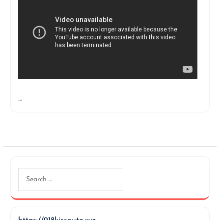
…
Search
for: