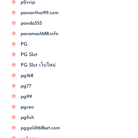
p2vvip
pananthai99.com
panda555
paramax1688.info
PG
PG Slot
PG Slot เว็บใหม่
pg168
pg77
pg99
pgceo
pgfish
pggold168bet.com