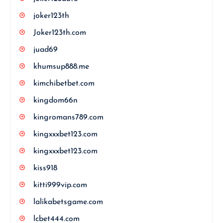
joker123th
Joker123th.com
juad69
khumsup888.me
kimchibetbet.com
kingdom66n
kingromans789.com
kingxxxbet123.com
kingxxxbet123.com
kiss918
kitti999vip.com
lalikabetsgame.com
lcbet444.com