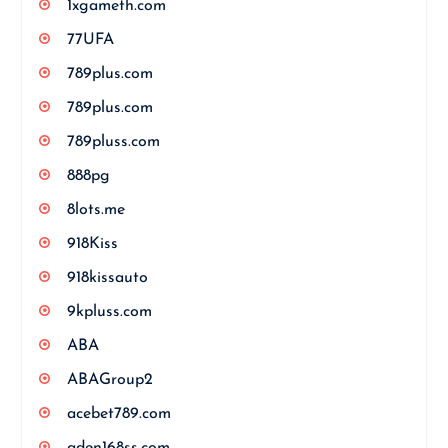
1xgameth.com
77UFA
789plus.com
789plus.com
789pluss.com
888pg
8lots.me
918Kiss
918kissauto
9kpluss.com
ABA
ABAGroup2
acebet789.com
aden168ss.com