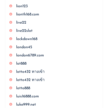
lion123
lionth168.com
live22
live22slot
lockdown168
london45
london6789.com
lot888
lotto432 ทางเข้า
lotto432 ทางเข้า
lotto888
luis16888.com
luke999.net