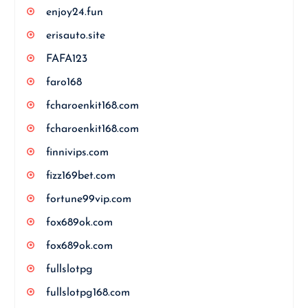
enjoy24.fun
erisauto.site
FAFA123
faro168
fcharoenkit168.com
fcharoenkit168.com
finnivips.com
fizz169bet.com
fortune99vip.com
fox689ok.com
fox689ok.com
fullslotpg
fullslotpg168.com