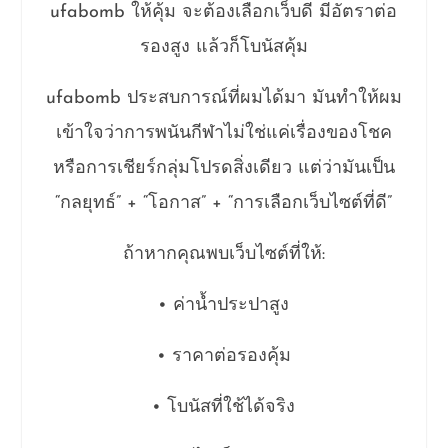
ufabomb ให้คุ้ม จะต้องเลือกเว็บดี มีอัตราต่อ
รองสูง แล้วก็โบนัสคุ้ม
ufabomb ประสบการณ์ที่ผมได้มา มันทำให้ผม
เข้าใจว่าการพนันกีฬาไม่ใช่แค่เรื่องของโชค
หรือการเชียร์กลุ่มโปรดสิ่งเดียว แต่ว่ามันเป็น
“กลยุทธ์” + “โอกาส” + “การเลือกเว็บไซต์ที่ดี”
ถ้าหากคุณพบเว็บไซต์ที่ให้:
• ค่าน้ำประปาสูง
• ราคาต่อรองคุ้ม
• โบนัสที่ใช้ได้จริง