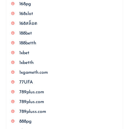
168pg
168slot
168สล็อต
188bet
188betth
1xbet
1xbetth
1xgameth.com
77UFA
789plus.com
789plus.com
789pluss.com
888pg