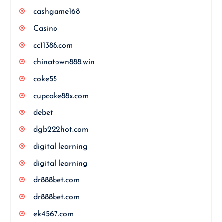
cashgame168
Casino
cc11388.com
chinatown888.win
coke55
cupcake88x.com
debet
dgb222hot.com
digital learning
digital learning
dr888bet.com
dr888bet.com
ek4567.com