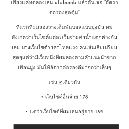
เพียงแค่ทดลองเล่น ufabomb แล้วดันเจอ “อัตรา
ต่อรองสุดคุ้ม”
ทีแรกที่ผมลองวางเดิมพันบอลแบบมุ่งมั่น ผม
สังเกตว่าเว็บไซต์แต่ละเว็บจ่ายค่าน้ำแตกต่างกัน
เลย บางเว็บไซต์ราคาไหลแรง คนเล่นเสียเปรียบ
สุดๆแต่ว่ามีเว็บหนึ่งที่ผมลองตามคำแนะนำจาก
เพื่อนฝูง มันให้อัตราต่อรองดีมากกว่าเห็นๆ
เช่น คู่เดียวกัน
• เว็บไซต์อื่นจ่าย 1.78
• แต่ว่าเว็บไซต์ที่ผมเล่นอยู่จ่าย 1.92