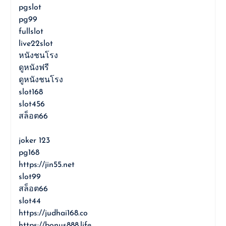
pgslot
pg99
fullslot
live22slot
หนังชนโรง
ดูหนังฟรี
ดูหนังชนโรง
slot168
slot456
สล็อต66
joker 123
pg168
https://jin55.net
slot99
สล็อต66
slot44
https://judhai168.co
https://bonus888.life