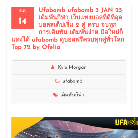
Ufabomb ufabomb 3 JAN 25
ธ.ค.
เดิมพันกีฬา เว็บแทงบอลที่ดีที่สุด
14
บอลสเต็ปเริ่ม 2 คู่ ครบ จบทุก
การเดิมพัน เดิมพันง่าย มือใหม่ก็
แทงได้ ufabomb ดูบอลฟรีครบทุกคู่ทั่วโลก
Top 72 by Ofelia
Kyle Morgan
ufabomb
เดิมพันกีฬา