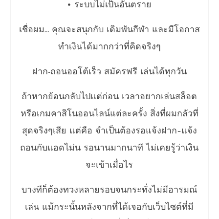
• ระบบไม่เป็นอันตราย
เชื่อผม… คุณจะสนุกกับ เดิมพันกีฬา และมีโอกาส
ทำเงินได้มากกว่าที่คิดจริงๆ
ฝาก-ถอนออโต้เร็ว สมัครฟรี เล่นได้ทุกวัน
ถ้าหากย้อนกลับไปแต่ก่อน เวลาอยากเล่นสล็อต
หรือเกมคาสิโนออนไลน์แต่ละครั้ง สิ่งที่ผมกลัวที่
สุดจริงๆเสีย แต่คือ จำเป็นต้องรอแจ้งฝาก–แจ้ง
ถอนกับแอดไม่น รอนานมากนาที ไม่เคยรู้ว่าเงิน
จะเข้าเมื่อไร
บางทีก็ต้องทวงหลายรอบจนกระทั่งไม่มีอารมณ์
เล่น แม้กระนั้นหลังจากที่ได้เจอกับเว็บไซต์ที่มี