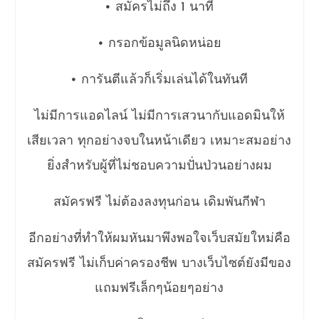
• สมัครไม่ถึง 1 นาที
• กรอกข้อมูลนิดหน่อย
• การันตีแล้วก็เริ่มเล่นได้ในทันที
ไม่มีการแอดไลน์ ไม่มีการเสวนากับแอดมินให้
เสียเวลา ทุกอย่างจบในหน้าเดียว เหมาะสมอย่าง
ยิ่งสำหรับผู้ที่ไม่ชอบความปั่นป่วนอย่างผม
สมัครฟรี ไม่ต้องลงทุนก่อน เดิมพันกีฬา
อีกอย่างที่ทำให้ผมหันมาพึงพอใจเว็บสมัยใหม่คือ
สมัครฟรี ไม่เก็บค่าครองชีพ บางเว็บไซต์ยังมีของ
แถมฟรีเล็กๆน้อยๆอย่าง