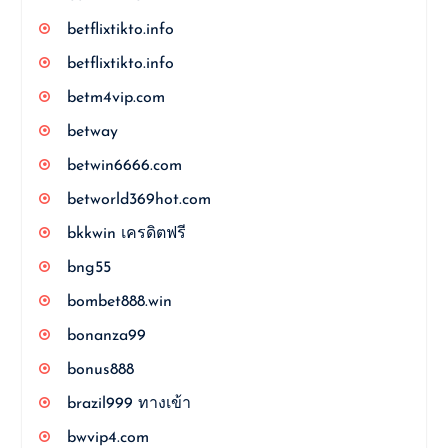
betflixtikto.info
betflixtikto.info
betm4vip.com
betway
betwin6666.com
betworld369hot.com
bkkwin เครดิตฟรี
bng55
bombet888.win
bonanza99
bonus888
brazil999 ทางเข้า
bwvip4.com