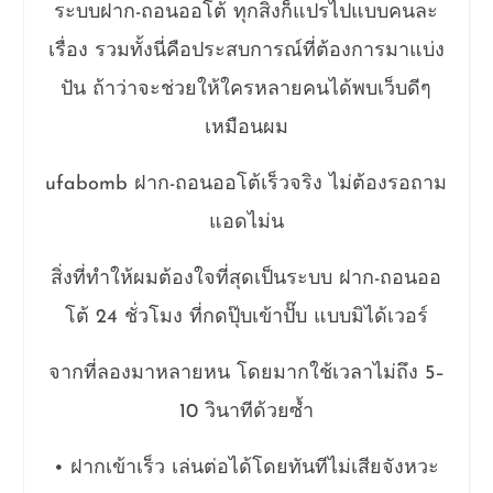
ระบบฝาก-ถอนออโต้ ทุกสิ่งก็แปรไปแบบคนละ
เรื่อง รวมทั้งนี่คือประสบการณ์ที่ต้องการมาแบ่ง
ปัน ถ้าว่าจะช่วยให้ใครหลายคนได้พบเว็บดีๆ
เหมือนผม
ufabomb ฝาก-ถอนออโต้เร็วจริง ไม่ต้องรอถาม
แอดไม่น
สิ่งที่ทำให้ผมต้องใจที่สุดเป็นระบบ ฝาก-ถอนออ
โต้ 24 ชั่วโมง ที่กดปุ๊บเข้าปั๊บ แบบมิได้เวอร์
จากที่ลองมาหลายหน โดยมากใช้เวลาไม่ถึง 5–
10 วินาทีด้วยซ้ำ
• ฝากเข้าเร็ว เล่นต่อได้โดยทันทีไม่เสียจังหวะ