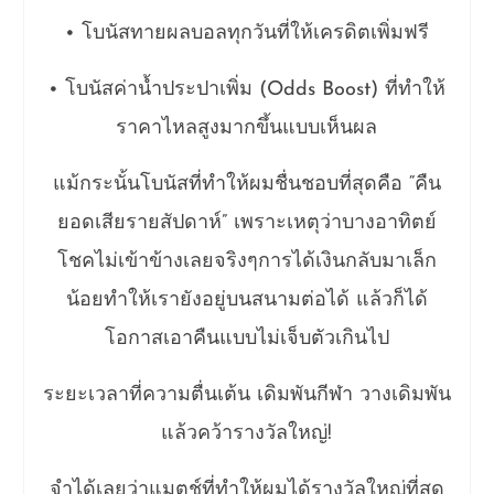
• โบนัสทายผลบอลทุกวันที่ให้เครดิตเพิ่มฟรี
• โบนัสค่าน้ำประปาเพิ่ม (Odds Boost) ที่ทำให้
ราคาไหลสูงมากขึ้นแบบเห็นผล
แม้กระนั้นโบนัสที่ทำให้ผมชื่นชอบที่สุดคือ “คืน
ยอดเสียรายสัปดาห์” เพราะเหตุว่าบางอาทิตย์
โชคไม่เข้าข้างเลยจริงๆการได้เงินกลับมาเล็ก
น้อยทำให้เรายังอยู่บนสนามต่อได้ แล้วก็ได้
โอกาสเอาคืนแบบไม่เจ็บตัวเกินไป
ระยะเวลาที่ความตื่นเต้น เดิมพันกีฬา วางเดิมพัน
แล้วคว้ารางวัลใหญ่!
จำได้เลยว่าแมตช์ที่ทำให้ผมได้รางวัลใหญ่ที่สุด