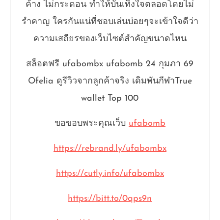
ค้าง ไม่กระดอน ทำให้บันเทิงใจตลอดโดยไม่
รำคาญ ใครกันแน่ที่ชอบเล่นบ่อยๆจะเข้าใจดีว่า
ความเสถียรของเว็บไซต์สำคัญขนาดไหน
สล็อตฟรี ufabombx ufabomb 24 กุมภา 69
Ofelia ดูรีวิวจากลูกค้าจริง เดิมพันกีฬาTrue
wallet Top 100
ขอขอบพระคุณเว็บ
ufabomb
https://rebrand.ly/ufabombx
https://cutly.info/ufabombx
https://bitt.to/0qps9n