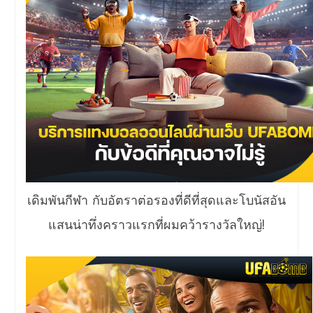
เดิมพันกีฬา กับอัตราต่อรองที่ดีที่สุดและโบนัสอัน
แสนน่าทึ่งคราวแรกที่ผมคว้ารางวัลใหญ่!