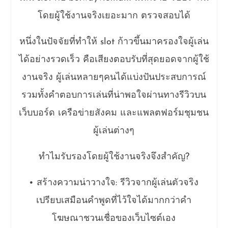
โดยผู้ใช้งานจริงเยอะมาก ตรวจสอบได้
หนึ่งในปัจจัยที่ทำให้ slot ก้าวขึ้นมาครองใจผู้เล่น
ได้อย่างรวดเร็ว คือเสียงตอบรับที่สุดยอดจากผู้ใช้
งานจริง ผู้เล่นหลายๆคนได้แบ่งปันประสบการณ์
รวมทั้งคำตอบการเล่นที่น่าพอใจผ่านทางรีวิวบน
เว็บบอร์ด เครือข่ายสังคม และแพลตฟอร์มชุมชน
ผู้เล่นต่างๆ
ทำไมรับรองโดยผู้ใช้งานจริงจึงสำคัญ?
• สร้างความน่าวางใจ: รีวิวจากผู้เล่นตัวจริง
เปรียบเสมือนคำพูดที่ไว้ใจได้มากกว่าคำ
โฆษณาชวนเชื่อของเว็บไซต์เอง