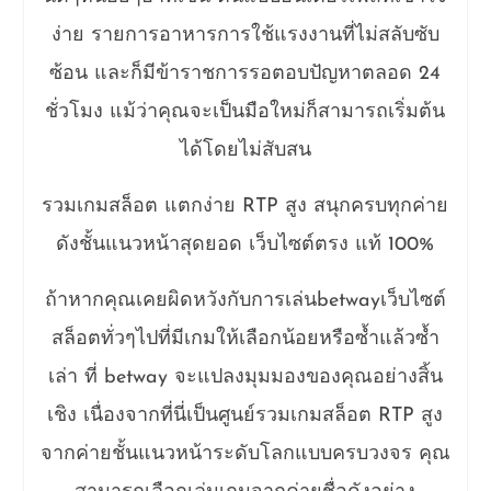
ง่าย รายการอาหารการใช้แรงงานที่ไม่สลับซับ
ซ้อน และก็มีข้าราชการรอตอบปัญหาตลอด 24
ชั่วโมง แม้ว่าคุณจะเป็นมือใหม่ก็สามารถเริ่มต้น
ได้โดยไม่สับสน
รวมเกมสล็อต แตกง่าย RTP สูง สนุกครบทุกค่าย
ดังชั้นแนวหน้าสุดยอด เว็บไซต์ตรง แท้ 100%
ถ้าหากคุณเคยผิดหวังกับการเล่นbetwayเว็บไซต์
สล็อตทั่วๆไปที่มีเกมให้เลือกน้อยหรือซ้ำแล้วซ้ำ
เล่า ที่ betway จะแปลงมุมมองของคุณอย่างสิ้น
เชิง เนื่องจากที่นี่เป็นศูนย์รวมเกมสล็อต RTP สูง
จากค่ายชั้นแนวหน้าระดับโลกแบบครบวงจร คุณ