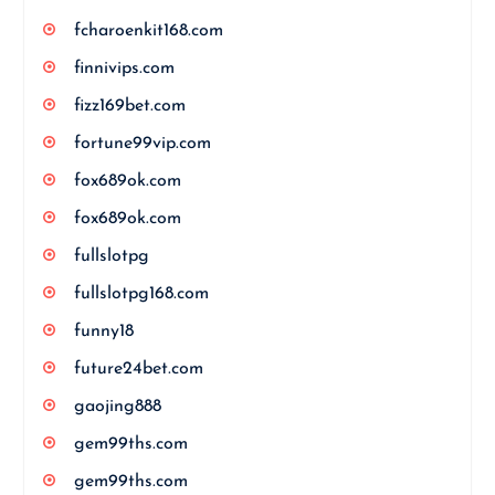
fcharoenkit168.com
finnivips.com
fizz169bet.com
fortune99vip.com
fox689ok.com
fox689ok.com
fullslotpg
fullslotpg168.com
funny18
future24bet.com
gaojing888
gem99ths.com
gem99ths.com