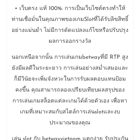
• เว็บตรง แท้ 100%: การเป็นเว็บไซต์ตรงทำให้
ท่านเชื่อมั่นในคุณภาพของเกมSlotที่ได้รับลิขสิทธิ์
อย่างแม่นยำ ไม่มีการดัดแปลงแก้ไขหรือปรับปรุง
ผลการออกรางวัล
นอกเหนือจากนั้น การเล่นเกมbetwayที่มี RTP สูง
ยังมีผลดีในระยะยาว การเล่นอย่างสม่ำเสมอและ
ก็มีวินัยจะเพิ่มจังหวะในการรับผลตอบแทนป้อม
คงขึ้น คุณสามารถลองเปรียบเทียบผลสรุปของ
การเล่นเกมสล็อตแต่ละเกมได้ด้วยตัวเอง เพื่อหา
เกมที่เหมาะสมกับสไตล์การเล่นslotและงบ
ประมาณของคุณ
เล่น slot กับ betwayvietnam แตกง่าย รับประกัน