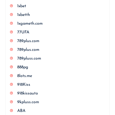
1xbet
1xbetth
1xgameth.com
77UFA
789plus.com
789plus.com
789pluss.com
888pg
8lots.me
918Kiss
918kissauto
9kpluss.com
ABA