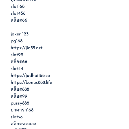
slot168
slot456
สล็อต66
joker 123
pg168
https://jin55.net
slot99
สล็อต66
slot44
https://judhai168.co
https://bonus888.life
สล็อต888
สล็อต99
pussy888
บาคาร่า168
slotxo
สล็อตทดลอง