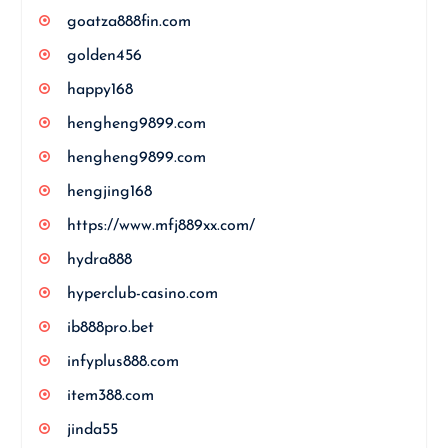
goatza888fin.com
golden456
happy168
hengheng9899.com
hengheng9899.com
hengjing168
https://www.mfj889xx.com/
hydra888
hyperclub-casino.com
ib888pro.bet
infyplus888.com
item388.com
jinda55