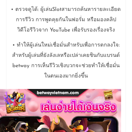
• ตรวจดูได้: ผู้เล่นSlotสามารถค้นหารายละเอียด
การรีวิว การพูดคุยกันในฟอรั่ม หรือมองคลิป
วิดีโอรีวิวจาก YouTube เพื่อรับรองเรื่องจริง
• ทำให้ผู้เล่นใหม่เชื่อมั่นสำหรับเพื่อการตกลงใจ:
สำหรับผู้เล่นที่ยังลังเลหรือเปล่าเคยชินกับแบรนด์
betway การเห็นรีวิวเชิงบวกจะช่วยทำให้เชื่อมั่น
ในตนเองมากยิ่งขึ้น