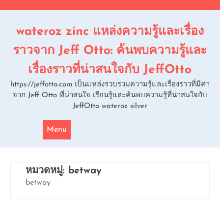
Skip
to
content
wateroz zinc แหล่งความรู้และเรื่อง
ราวจาก Jeff Otto: ค้นพบความรู้และ
เรื่องราวที่น่าสนใจกับ JeffOtto
https://jeffotto.com เป็นแหล่งรวบรวมความรู้และเรื่องราวที่มีค่า
จาก Jeff Otto ที่น่าสนใจ เรียนรู้และค้นพบความรู้ที่น่าสนใจกับ
JeffOtto wateroz silver
Menu
หมวดหมู่:
betway
betway