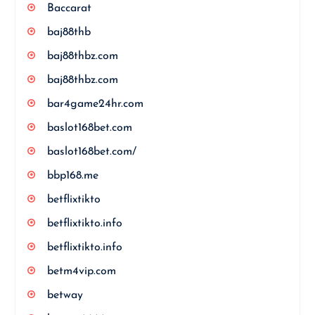
Baccarat
baj88thb
baj88thbz.com
baj88thbz.com
bar4game24hr.com
baslot168bet.com
baslot168bet.com/
bbp168.me
betflixtikto
betflixtikto.info
betflixtikto.info
betm4vip.com
betway