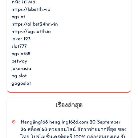
หนังโป๊ไทย
https://1xbetth.vip
pgslot
https://allbet24hr.win
https://pgslotth.io
joker 123
slot777
pgslot88
betway
jokerasia
pg slot
gogoslot
เรื่องล่าสุด
Hengjing168 hengjing168d.com 20 September
26 สล็อต168 หวยออนไลน์ อัตราจ่ายมากที่สุด ของ
ไทย โปรโมชั่นเครดิตฟรี 100% กล่องสุ่มเฮงเฮง รับ