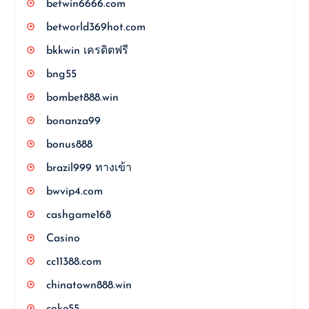
betwin6666.com
betworld369hot.com
bkkwin เครดิตฟรี
bng55
bombet888.win
bonanza99
bonus888
brazil999 ทางเข้า
bwvip4.com
cashgame168
Casino
cc11388.com
chinatown888.win
coke55