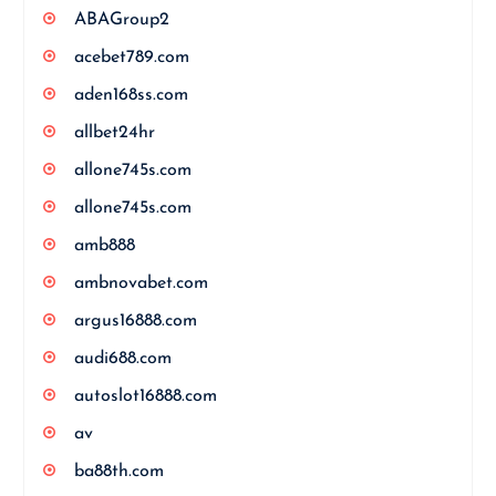
ABAGroup2
acebet789.com
aden168ss.com
allbet24hr
allone745s.com
allone745s.com
amb888
ambnovabet.com
argus16888.com
audi688.com
autoslot16888.com
av
ba88th.com