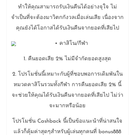
ทำให้คุณสามารถรับเงินคืนได้อย่างจุใจ ไม่
จำเป็นที่จะต้องมาวิตกกังวลเมื่อเล่นเสีย เนื่องจาก
คุณยังได้โอกาสได้รับเงินคืนจากยอดที่เสียไป
• คาสิโน/กีฬา
1. คืนยอดเสีย 2% ไม่มีจำกัดยอดสูงสุด
2. โปรโมชั่นนี้เหมาะกับผู้ที่ชอบพอการเดิมพันใน
หมวดคาสิโนรวมทั้งกีฬา การคืนยอดเสีย 2% นี้
จะช่วยให้คุณได้รับเงินคืนจากยอดที่เสียไป ไม่ว่า
จะมากหรือน้อย
โปรโมชั่น Cashback นี้เป็นข้อแนะนำที่น่าสนใจ
แล้วก็คุ้มค่าสุดๆสำหรับผู้เล่นทุกคนที่ bonus888