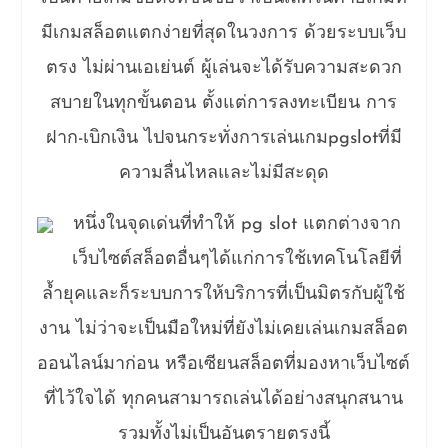
มีเกมสล็อตแตกง่ายที่สุดในวงการ ด้วยระบบเว็บ
ตรง ไม่ผ่านเอเย่นต์ ผู้เล่นจะได้รับความสะดวก
สบายในทุกขั้นตอน ตั้งแต่การลงทะเบียน การ
ฝาก-เบิกเงิน ไปจนกระทั่งการเล่นเกมpgslotที่มี
ความลื่นไหลและไม่มีสะดุด
หนึ่งในจุดเด่นที่ทำให้ pg slot แตกต่างจาก
เว็บไซต์สล็อตอื่นๆได้แก่การใช้เทคโนโลยีที่
ล้ำยุคและก็ระบบการให้บริการที่เป็นมิตรกับผู้ใช้
งาน ไม่ว่าจะเป็นมือใหม่ที่ยังไม่เคยเล่นเกมสล็อต
ออนไลน์มาก่อน หรือเซียนสล็อตที่มองหาเว็บไซต์
ที่ไว้ใจได้ ทุกคนสามารถเล่นได้อย่างสนุกสนาน
รวมทั้งไม่เป็นอันตรายตรงนี้