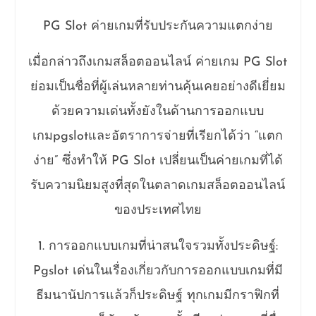
PG Slot ค่ายเกมที่รับประกันความแตกง่าย
เมื่อกล่าวถึงเกมสล็อตออนไลน์ ค่ายเกม PG Slot
ย่อมเป็นชื่อที่ผู้เล่นหลายท่านคุ้นเคยอย่างดีเยี่ยม
ด้วยความเด่นทั้งยังในด้านการออกแบบ
เกมpgslotและอัตราการจ่ายที่เรียกได้ว่า “แตก
ง่าย” ซึ่งทำให้ PG Slot เปลี่ยนเป็นค่ายเกมที่ได้
รับความนิยมสูงที่สุดในตลาดเกมสล็อตออนไลน์
ของประเทศไทย
1. การออกแบบเกมที่น่าสนใจรวมทั้งประดิษฐ์:
Pgslot เด่นในเรื่องเกี่ยวกับการออกแบบเกมที่มี
ธีมนานัปการแล้วก็ประดิษฐ์ ทุกเกมมีกราฟิกที่