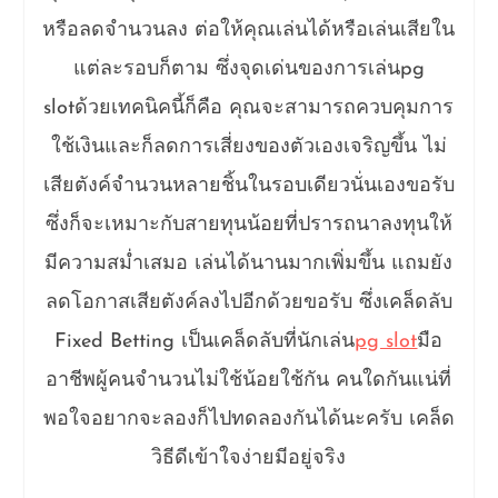
หรือลดจำนวนลง ต่อให้คุณเล่นได้หรือเล่นเสียใน
แต่ละรอบก็ตาม ซึ่งจุดเด่นของการเล่นpg
slotด้วยเทคนิคนี้ก็คือ คุณจะสามารถควบคุมการ
ใช้เงินและก็ลดการเสี่ยงของตัวเองเจริญขึ้น ไม่
เสียตังค์จำนวนหลายชิ้นในรอบเดียวนั่นเองขอรับ
ซึ่งก็จะเหมาะกับสายทุนน้อยที่ปรารถนาลงทุนให้
มีความสม่ำเสมอ เล่นได้นานมากเพิ่มขึ้น แถมยัง
ลดโอกาสเสียตังค์ลงไปอีกด้วยขอรับ ซึ่งเคล็ดลับ
Fixed Betting เป็นเคล็ดลับที่นักเล่น
pg slot
มือ
อาชีพผู้คนจำนวนไม่ใช้น้อยใช้กัน คนใดกันแน่ที่
พอใจอยากจะลองก็ไปทดลองกันได้นะครับ เคล็ด
วิธีดีเข้าใจง่ายมีอยู่จริง