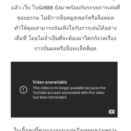
แล้ว เว็บ โบนัส888 ยังมาพร้อมกับระบบการเล่นที่
ชอบธรรม ไม่มีการล็อคยูสเซอร์หรือล็อคผล
ทำให้คุณสามารถบันเทิงใจกับการเล่นได้อย่าง
เต็มที่ โดยไม่จำเป็นที่จะต้องมาวิตกกังวลเรื่อง
การปั่นผลหรือล็อคแจ็คพ็อต
ในเนื้อหานี้พวกเราจะมาเอ่ยถึงเหตุผลว่าเพราะ