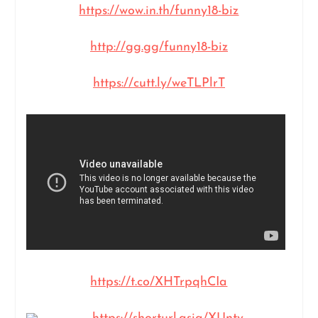
https://wow.in.th/funny18-biz
http://gg.gg/funny18-biz
https://cutt.ly/weTLPlrT
https://t.co/XHTrpqhCIa