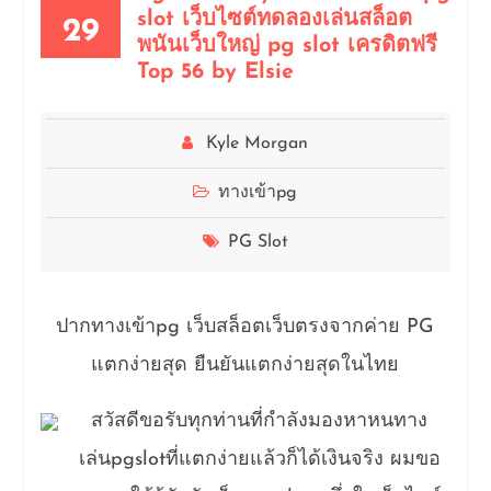
slot เว็บไซต์ทดลองเล่นสล็อต
29
พนันเว็บใหญ่ pg slot เครดิตฟรี
Top 56 by Elsie
Kyle Morgan
ทางเข้าpg
PG Slot
ปากทางเข้าpg เว็บสล็อตเว็บตรงจากค่าย PG
แตกง่ายสุด ยืนยันแตกง่ายสุดในไทย
สวัสดีขอรับทุกท่านที่กำลังมองหาหนทาง
เล่นpgslotที่แตกง่ายแล้วก็ได้เงินจริง ผมขอ