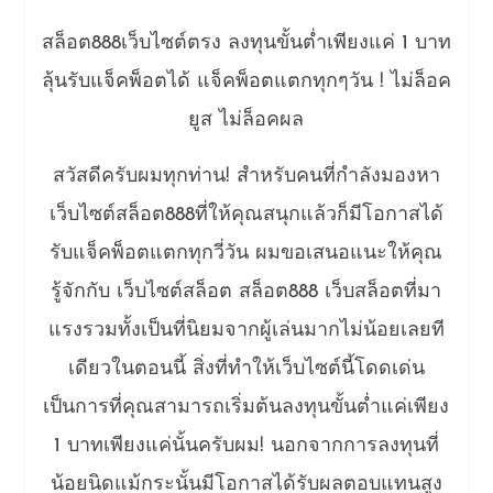
สล็อต888เว็บไซต์ตรง ลงทุนขั้นต่ำเพียงแค่ 1 บาท
ลุ้นรับแจ็คพ็อตได้ แจ็คพ็อตแตกทุกๆวัน ! ไม่ล็อค
ยูส ไม่ล็อคผล
สวัสดีครับผมทุกท่าน! สำหรับคนที่กำลังมองหา
เว็บไซต์สล็อต888ที่ให้คุณสนุกแล้วก็มีโอกาสได้
รับแจ็คพ็อตแตกทุกวี่วัน ผมขอเสนอแนะให้คุณ
รู้จักกับ เว็บไซต์สล็อต สล็อต888 เว็บสล็อตที่มา
แรงรวมทั้งเป็นที่นิยมจากผู้เล่นมากไม่น้อยเลยที
เดียวในตอนนี้ สิ่งที่ทำให้เว็บไซต์นี้โดดเด่น
เป็นการที่คุณสามารถเริ่มต้นลงทุนขั้นต่ำแค่เพียง
1 บาทเพียงแค่นั้นครับผม! นอกจากการลงทุนที่
น้อยนิดแม้กระนั้นมีโอกาสได้รับผลตอบแทนสูง