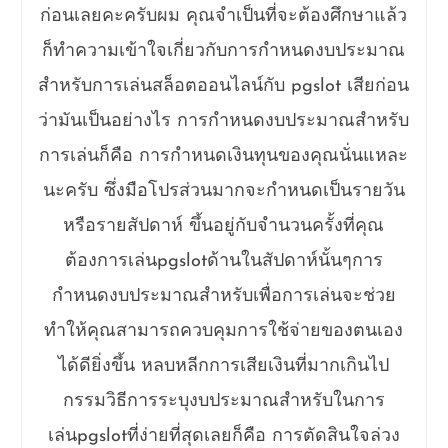
ก่อนเลยคะครับผม คุณจำเป็นที่จะต้องศึกษาแล้ว
ก็ทำความเข้าใจเกี่ยวกับการกำหนดงบประมาณ
สำหรับการเล่นสล็อตออนไลน์กับ pgslot เสียก่อน
ว่ามันเป็นอย่างไร การกำหนดงบประมาณสำหรับ
การเล่นก็คือ การกำหนดเงินทุนของคุณนั่นแหละ
นะครับ ซึ่งมือโปรส่วนมากจะกำหนดเป็นรายวัน
หรือรายสัปดาห์ ขึ้นอยู่กับจำนวนครั้งที่คุณ
ต้องการเล่นpgslotด้านในสัปดาห์นั้นๆการ
กำหนดงบประมาณสำหรับเพื่อการเล่นจะช่วย
ทำให้คุณสามารถควบคุมการใช้จ่ายของตนเอง
ได้ดียิ่งขึ้น หลบหลีกการเสียเงินที่มากเกินไป
กรรมวิธีการระบุงบประมาณสำหรับในการ
เล่นpgslotที่ง่ายที่สุดเลยก็คือ การตัดสินใจล่วง