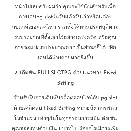
หน้าไปเลยครับผมว่า คุณจะใช้เงินสำหรับเพื่อ
การเล่นpg slotในวันแล้ววันเล่าหรือแต่ละ
สัปดาห์เยอะแค่ไหน รวมทั้งให้ท่านประพฤติตาม
งบประมาณที่ตั้งเอาไว้อย่างเคร่งครัด หรือคุณ
อาจจะแบ่งงบประมาณออกเป็นส่วนๆก็ได้ เพื่อ
เล่นได้ง่ายดายมากยิ่งขึ้น
2. เดิมพัน FULLSLOTPG ด้วยแนวทาง Fixed
Betting
สำหรับในการเดิมพันสล็อตออนไลน์กับ pg slot
ด้วยเคล็ดลับ Fixed Betting หมายถึง การพนัน
ในจำนวน เท่าๆกันในทุกๆรอบการสปิน ดังเช่น
คุณจะลงทุนด้วยเงิน 1 บาทไปเรื่อยๆไม่มีการเพิ่ม