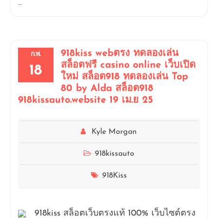
…
918kiss webตรง ทดลองเล่น
ก.พ.
สล็อตฟรี casino online เว็บเปิด
18
ใหม่ สล็อต918 ทดลองเล่น Top
80 by Alda สล็อต918
918kissauto.website 19 เม.ย 25
Kyle Morgan
918kissauto
918Kiss
918kiss สล็อตเว็บตรงแท้ 100% เว็บไซต์ตรง