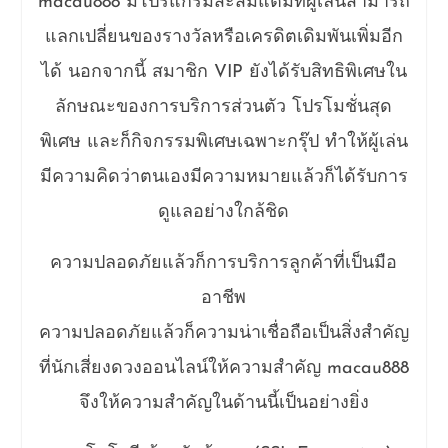
macau888 มีโปรแกรมสะสมแต้มที่ผู้เล่นสามารถ
แลกเปลี่ยนของรางวัลหรือเครดิตเดิมพันเพิ่มอีก
ได้ นอกจากนี้ สมาชิก VIP ยังได้รับสิทธิพิเศษใน
ลักษณะของการบริการส่วนตัว โปรโมชั่นสุด
พิเศษ และก็กิจกรรมพิเศษเฉพาะกรุ๊ป ทำให้ผู้เล่น
มีความคิดว่าตนเองมีความหมายแล้วก็ได้รับการ
ดูแลอย่างใกล้ชิด
ความปลอดภัยแล้วก็การบริการลูกค้าที่เป็นมือ
อาชีพ
ความปลอดภัยแล้วก็ความน่าเชื่อถือเป็นสิ่งสำคัญ
ที่นักเสี่ยงดวงออนไลน์ให้ความสำคัญ macau888
จึงให้ความสำคัญในด้านนี้เป็นอย่างยิ่ง