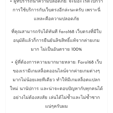
• ผู้ที่ปรารถนาความปลอดภัย: จะมีอะไรดีไปกว่า
การใช้บริการกับเว็บตรงอีกล่ะนะครับ เพราะนี่
แหละคือความปลอดภัย
ที่คุณสามารถรับได้ทันที faro168 เว็บตรงที่มีใบ
อนุมัติแล้วก็การยืนยันลิขสิทธิ์แท้จากค่ายเกม
มาก ไม่เป็นอันตราย 100%
• ผู้ที่ต้องการความมากมายหลาย: Faro168 เว็บ
ของเรามีเกมสล็อตออนไลน์จากค่ายเกมต่างๆ
มากไม่น้อยเลยทีเดียว ทำให้มีเกมสล็อตแปลก
ใหม่ นานัปการ และน่าจะตอบปัญหากับทุกคนได้
อย่างไม่ต้องสงสัย เล่นได้ไม่ซ้ำและไม่ซ้ำซาก
แน่ๆครับผม