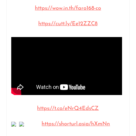
https://wow.in.th/faro168-co
https://cutt.ly/Ee12ZZC8
https://t.co/eNrQ4EdsCZ
https://shorturl.asia/hXmNn