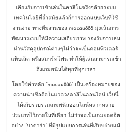
เคียงกับการเข้าเล่นในคาสิโนจริงๆด้วยระบบ
เทคโนโลยีที่ล้ำสมัยแล้วก็การออกแบบเว็บที่ใช้
งานง่าย ทางทีมงานของ macau888 มุ่งเน้นการ
พัฒนาระบบให้มีความเสถียรภาพ รองรับการเล่น
ผ่านวัสดุอุปกรณ์ต่างๆไม่ว่าจะเป็นคอมพิวเตอร์
แท็บเล็ต หรือสมาร์ทโฟน ทำให้ผู้เล่นสามารถเข้า
ถึงเกมพนันได้ทุกที่ทุกเวลา
โดยใช้คำหลัก “macau888” เป็นเครื่องหมายของ
ความน่าเชื่อถือในแวดวงคาสิโนออนไลน์ เว็บนี้
ได้เก็บรวบรวมเกมพนันออนไลน์หลากหลาย
ประเภทไว้ภายในที่เดียว ไม่ว่าจะเป็นเกมยอดฮิต
อย่าง “บาคาร่า” ที่มีรูปแบบการเล่นที่เรียบง่ายแม้