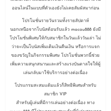
ออนไลน์ในแบบที่ตัวเองยังไม่เคยสัมผัสมาก่อน
โปรโมชั่นรายวันรวมทั้งรายสัปดาห์
นอกเหนือจากโบนัสต้อนรับแล้ว macau888 ยังมี
โปรโมชั่นพิเศษให้กับสมาชิกในวันแล้ววันเล่า ไม่
ว่าจะเป็นโบนัสเพิ่มเติมเงินคืนเงิน หรือการแจก
ของขวัญในกิจกรรมพิเศษ โปรโมชั่นพวกนี้ช่วย
เพิ่มความสนุกสนานและสร้างแรงบันดาลใจให้ผู้
เล่นกลับมาใช้บริการอย่างต่อเนื่อง
โปรแกรมสะสมแต้มแล้วก็สิทธิพิเศษสำหรับ
สมาชิก VIP
สำหรับผู้เล่นที่มีการเล่นอย่างต่อเนื่อง ทาง