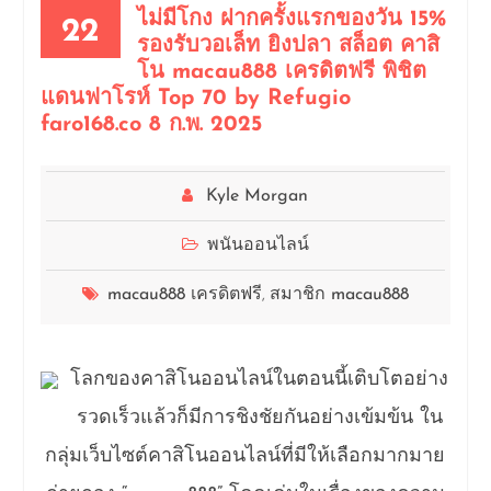
ไม่มีโกง ฝากครั้งแรกของวัน 15%
22
รองรับวอเล็ท ยิงปลา สล็อต คาสิ
โน macau888 เครดิตฟรี พิชิต
แดนฟาโรห์ Top 70 by Refugio
faro168.co 8 ก.พ. 2025
Kyle Morgan
พนันออนไลน์
macau888 เครดิตฟรี
สมาชิก macau888
,
โลกของคาสิโนออนไลน์ในตอนนี้เติบโตอย่าง
รวดเร็วแล้วก็มีการชิงชัยกันอย่างเข้มข้น ใน
กลุ่มเว็บไซต์คาสิโนออนไลน์ที่มีให้เลือกมากมาย