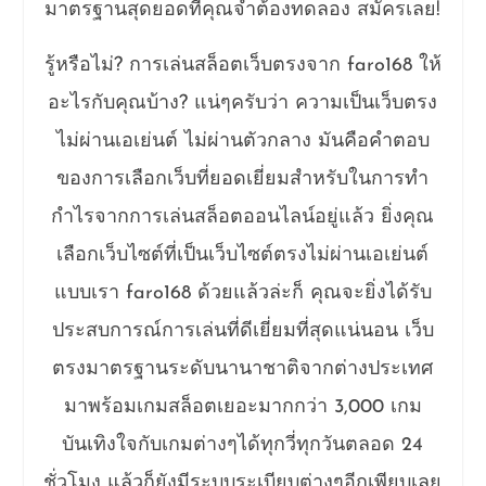
มาตรฐานสุดยอดที่คุณจำต้องทดลอง สมัครเลย!
รู้หรือไม่? การเล่นสล็อตเว็บตรงจาก faro168 ให้
อะไรกับคุณบ้าง? แน่ๆครับว่า ความเป็นเว็บตรง
ไม่ผ่านเอเย่นต์ ไม่ผ่านตัวกลาง มันคือคำตอบ
ของการเลือกเว็บที่ยอดเยี่ยมสำหรับในการทำ
กำไรจากการเล่นสล็อตออนไลน์อยู่แล้ว ยิ่งคุณ
เลือกเว็บไซต์ที่เป็นเว็บไซต์ตรงไม่ผ่านเอเย่นต์
แบบเรา faro168 ด้วยแล้วล่ะก็ คุณจะยิ่งได้รับ
ประสบการณ์การเล่นที่ดีเยี่ยมที่สุดแน่นอน เว็บ
ตรงมาตรฐานระดับนานาชาติจากต่างประเทศ
มาพร้อมเกมสล็อตเยอะมากกว่า 3,000 เกม
บันเทิงใจกับเกมต่างๆได้ทุกวี่ทุกวันตลอด 24
ชั่วโมง แล้วก็ยังมีระบบระเบียบต่างๆอีกเพียบเลย