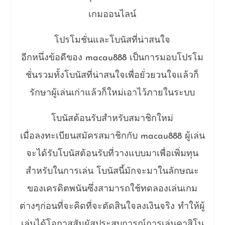
เกมออนไลน์
โปรโมชั่นและโบนัสที่น่าสนใจ
อีกหนึ่งข้อดีของ macau888 เป็นการมอบโปรโม
ชั่นรวมทั้งโบนัสที่น่าสนใจเพื่อยั่วยวนใจแล้วก็
รักษาผู้เล่นเก่าแล้วก็ใหม่เอาไว้ภายในระบบ
โบนัสต้อนรับสำหรับสมาชิกใหม่
เมื่อลงทะเบียนสมัครสมาชิกกับ macau888 ผู้เล่น
จะได้รับโบนัสต้อนรับที่วางแบบมาเพื่อเพิ่มทุน
สำหรับในการเล่น โบนัสนี้มักจะมาในลักษณะ
ของเครดิตพนันซึ่งสามารถใช้ทดลองเล่นเกม
ต่างๆก่อนที่จะคิดที่จะตัดสินใจลงเงินจริง ทำให้ผู้
เล่นได้โอกาสสัมผัสประสบการณ์การเล่นคาสิโน