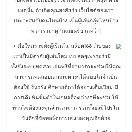
กับสิ่งที่จำเป็นของผู้ใช้งานจริงให้มากที่สุด ด้วย
เหตุนั้น ถ้าเกิดคุณสงสัยว่า เว็บไซต์ของเรา
เหมาะสมกับคนไหนบ้าง เป็นผู้เล่นกลุ่มไหนบ้าง
พวกเรามาดูกันเลยครับ เลทโก!
• มือใหม่รวมทั้งผู้เริ่มต้น: สล็อต168 เว็บของ
เราเป็นมิตรกับผู้เล่นใหม่แบบสุดๆเพราะว่ามี
ทั้งยังระบบทดสอบเล่นฟรีที่สามารถจะช่วยให้คุณ
สามารถทดสอบเล่นเกมต่างๆได้แบบไม่จำเป็น
ต้องใช้เงินจริง ศึกษากติกาได้อย่างเต็มเปี่ยม มี
การเดิมพันขั้นต่ำในเกมสล็อตต่างๆที่จะช่วยให้
ท่านไม่ต้องลงทุนจำนวนมาก รวมทั้งยังมีโปรโม
ชั่นดีๆที่ซัพพอร์ตการเล่นของคุณอีกด้วย