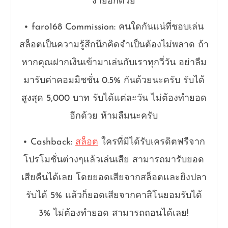
ง่ายอีกด้วย
• faro168 Commission: คนใดกันแน่ที่ชอบเล่น
สล็อตเป็นความรู้สึกนึกคิดจำเป็นต้องไม่พลาด ถ้า
หากคุณฝากเงินเข้ามาเล่นกับเราทุกวี่วัน อย่าลืม
มารับค่าคอมมิชชั่น 0.5% กันด้วยนะครับ รับได้
สูงสุด 5,000 บาท รับได้แต่ละวัน ไม่ต้องทำยอด
อีกด้วย ห้ามลืมนะครับ
• Cashback:
สล็อต
ใครที่มิได้รับเครดิตฟรีจาก
โปรโมชั่นต่างๆแล้วเล่นเสีย สามารถมารับยอด
เสียคืนได้เลย โดยยอดเสียจากสล็อตและยิงปลา
รับได้ 5% แล้วก็ยอดเสียจากคาสิโนยอมรับได้
3% ไม่ต้องทำยอด สามารถถอนได้เลย!