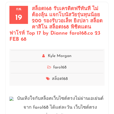
สล็อต168 รับเครดิตฟรีทันที ไม่
ก.พ.
ต้องลุ้น แจกโบนัสวัยรุ่นทุนน้อย
19
200 รองรับวอเล็ท ยิงปลา สล็อต
คาสิโน สล็อต168 พิชิตแดน
ฟาโรห์ Top 17 by Dianne faro168.co 23
FEB 68
Kyle Morgan
faro168
สล็อต168
บันเทิงใจกับสล็อตเว็บไซต์ตรงไม่ผ่านเอเย่นต์
จาก faro168 ได้แต่ละวัน เว็บไซต์ตรง