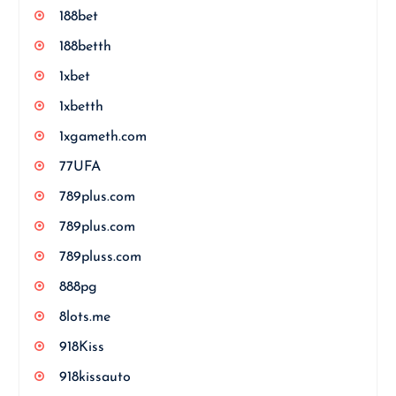
188bet
188betth
1xbet
1xbetth
1xgameth.com
77UFA
789plus.com
789plus.com
789pluss.com
888pg
8lots.me
918Kiss
918kissauto