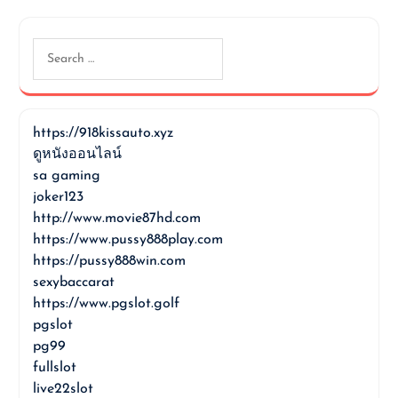
Search
for:
https://918kissauto.xyz
ดูหนังออนไลน์
sa gaming
joker123
http://www.movie87hd.com
https://www.pussy888play.com
https://pussy888win.com
sexybaccarat
https://www.pgslot.golf
pgslot
pg99
fullslot
live22slot