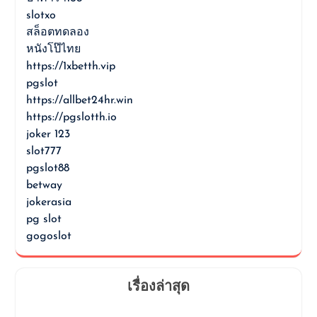
slotxo
สล็อตทดลอง
หนังโป๊ไทย
https://1xbetth.vip
pgslot
https://allbet24hr.win
https://pgslotth.io
joker 123
slot777
pgslot88
betway
jokerasia
pg slot
gogoslot
เรื่องล่าสุด