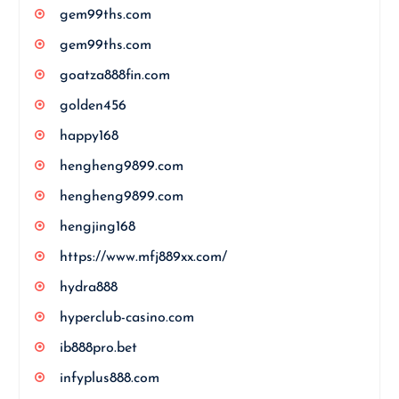
gem99ths.com
gem99ths.com
goatza888fin.com
golden456
happy168
hengheng9899.com
hengheng9899.com
hengjing168
https://www.mfj889xx.com/
hydra888
hyperclub-casino.com
ib888pro.bet
infyplus888.com