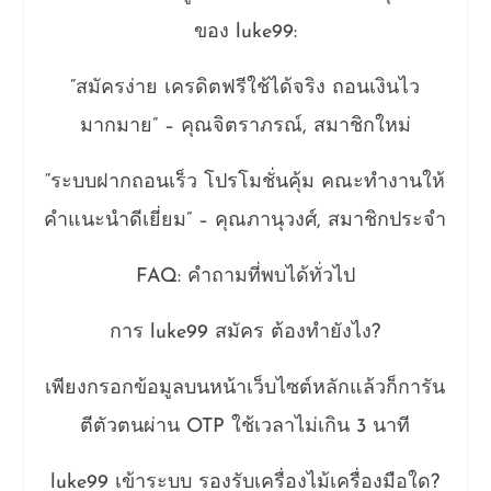
ของ luke99:
“สมัครง่าย เครดิตฟรีใช้ได้จริง ถอนเงินไว
มากมาย” – คุณจิตราภรณ์, สมาชิกใหม่
“ระบบฝากถอนเร็ว โปรโมชั่นคุ้ม คณะทำงานให้
คำแนะนำดีเยี่ยม” – คุณภานุวงศ์, สมาชิกประจำ
FAQ: คำถามที่พบได้ทั่วไป
การ luke99 สมัคร ต้องทำยังไง?
เพียงกรอกข้อมูลบนหน้าเว็บไซต์หลักแล้วก็การัน
ตีตัวตนผ่าน OTP ใช้เวลาไม่เกิน 3 นาที
luke99 เข้าระบบ รองรับเครื่องไม้เครื่องมือใด?