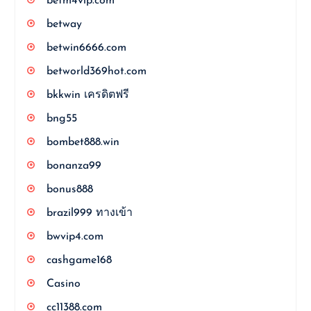
betm4vip.com
betway
betwin6666.com
betworld369hot.com
bkkwin เครดิตฟรี
bng55
bombet888.win
bonanza99
bonus888
brazil999 ทางเข้า
bwvip4.com
cashgame168
Casino
cc11388.com