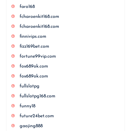
faro168
fcharoenkit168.com
fcharoenkit168.com
finnivips.com
fizz169bet.com
fortune99vip.com
fox689ok.com
fox689ok.com
fullslotpg
fullslotpg168.com
funny18
future24bet.com
gaojing888