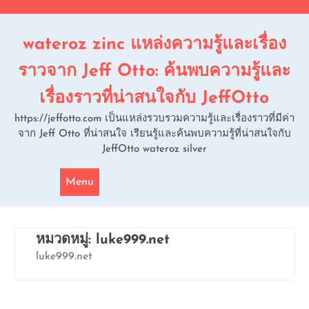
Skip
to
content
wateroz zinc แหล่งความรู้และเรื่อง
ราวจาก Jeff Otto: ค้นพบความรู้และ
เรื่องราวที่น่าสนใจกับ JeffOtto
https://jeffotto.com เป็นแหล่งรวบรวมความรู้และเรื่องราวที่มีค่า
จาก Jeff Otto ที่น่าสนใจ เรียนรู้และค้นพบความรู้ที่น่าสนใจกับ
JeffOtto wateroz silver
Menu
หมวดหมู่:
luke999.net
luke999.net