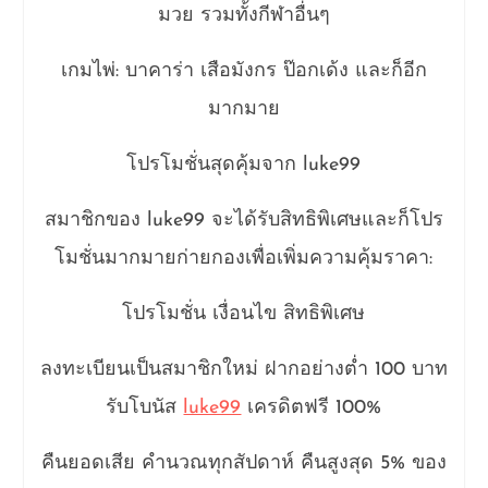
มวย รวมทั้งกีฬาอื่นๆ
เกมไพ่: บาคาร่า เสือมังกร ป๊อกเด้ง และก็อีก
มากมาย
โปรโมชั่นสุดคุ้มจาก luke99
สมาชิกของ luke99 จะได้รับสิทธิพิเศษและก็โปร
โมชั่นมากมายก่ายกองเพื่อเพิ่มความคุ้มราคา:
โปรโมชั่น เงื่อนไข สิทธิพิเศษ
ลงทะเบียนเป็นสมาชิกใหม่ ฝากอย่างต่ำ 100 บาท
รับโบนัส
luke99
เครดิตฟรี 100%
คืนยอดเสีย คำนวณทุกสัปดาห์ คืนสูงสุด 5% ของ