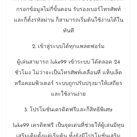
กรอกข้อมูลไม่กี่ขั้นตอน รับรองเบอร์โทรศัพท์
และก็ตั้งรหัสผ่าน ก็สามารถเริ่มต้นใช้งานได้ใน
ทันที
2. เข้าสู่ระบบได้ทุกแพลตฟอร์ม
ผู้เล่นสามารถ luke99 เข้าระบบ ได้ตลอด 24
ชั่วโมง ไม่ว่าจะเป็นโทรศัพท์เคลื่อนที่ แท็บเล็ต
หรือคอมพิวเตอร์ ระบบถูกปรับปรุงมาให้เสถียร
และใช้งานง่าย
3. โปรโมชั่นเครดิตฟรีและก็สิทธิพิเศษ
luke99 เครดิตฟรี เป็นจุดเด่นที่ช่วยให้ผู้เล่นมีทุน
เสริมเติมตั้งแต่เริ่มต้น ทั้งยังมีโปรโมชั่นเสริม