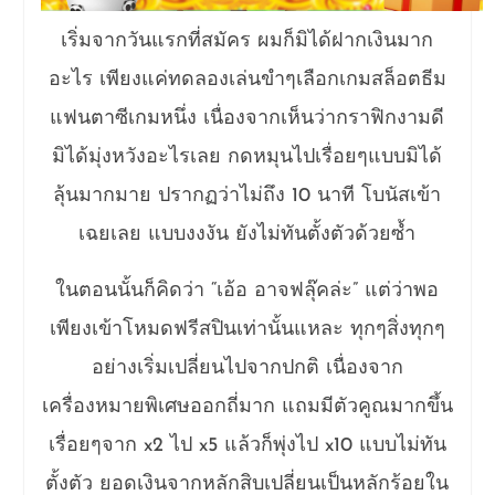
เริ่มจากวันแรกที่สมัคร ผมก็มิได้ฝากเงินมาก
อะไร เพียงแค่ทดลองเล่นขำๆเลือกเกมสล็อตธีม
แฟนตาซีเกมหนึ่ง เนื่องจากเห็นว่ากราฟิกงามดี
มิได้มุ่งหวังอะไรเลย กดหมุนไปเรื่อยๆแบบมิได้
ลุ้นมากมาย ปรากฏว่าไม่ถึง 10 นาที โบนัสเข้า
เฉยเลย แบบงงงัน ยังไม่ทันตั้งตัวด้วยซ้ำ
ในตอนนั้นก็คิดว่า “เอ้อ อาจฟลุ๊คล่ะ” แต่ว่าพอ
เพียงเข้าโหมดฟรีสปินเท่านั้นแหละ ทุกๆสิ่งทุกๆ
อย่างเริ่มเปลี่ยนไปจากปกติ เนื่องจาก
เครื่องหมายพิเศษออกถี่มาก แถมมีตัวคูณมากขึ้น
เรื่อยๆจาก x2 ไป x5 แล้วก็พุ่งไป x10 แบบไม่ทัน
ตั้งตัว ยอดเงินจากหลักสิบเปลี่ยนเป็นหลักร้อยใน