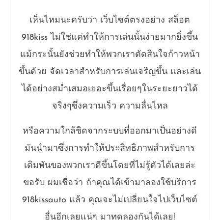
เห็นไหมนะครับว่า เว็บไซต์ตรงอย่าง สล็อต
918kiss ไม่ใช่แค่ทำให้การเล่นนั้นง่ายมากยิ่งขึ้น
แม้กระนั้นยังช่วยทำให้พวกเราตัดสินใจก้าวหน้า
ขึ้นด้วย จัดเวลาสำหรับการเล่นเจริญขึ้น และเล่น
ได้อย่างสม่ำเสมอเยอะขึ้นเรื่อยๆในระยะยาวได้
จริงๆซึ่งความเร็ว ความลื่นไหล
หรือความใกล้ชิดจากระบบที่ออกมาเป็นอย่างดี
มันนำมาซึ่งการทำให้ประสิทธิภาพสำหรับการ
เดิมพันของพวกเราดีขึ้นโดยที่ไม่รู้ตัวได้เลยล่ะ
ขอรับ ผมเชื่อว่า ถ้าคุณได้เข้ามาลองใช้บริการ
918kissauto แล้ว คุณจะไม่เปลี่ยนใจไปเว็บไซต์
อื่นอีกเลยแน่ๆ มาทดลองกันได้เลย!