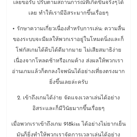
เลยขอรับ ปรับตามสถานการณ์ที่เกิดขึ้นจริงๆได้
เลย ทำให้เรามีอิสระมากขึ้นเรื่อยๆ
• รักษาความเกี่ยวเนื่องสำหรับการเล่น: ความลื่น
ของระบบจะมีผลให้พวกเราอยู่ในโหมดนิ่งและก็
โฟกัสเกมได้ดิบได้ดีมากมาย ไม่เสียสมาธิง่าย
เนื่องจากโหลดช้าหรือเกมค้าง ส่งผลให้พวกเรา
อ่านเกมแล้วก็ตกลงใจพนันได้อย่างเที่ยงตรงมาก
ยิ่งขึ้นเลยล่ะครับ
2. เข้าถึงเกมได้ง่าย จัดแจงเวลาเล่นได้อย่าง
อิสระและก็มีวินัยมากขึ้นเรื่อยๆ
เมื่อพวกเราเข้าถึงเกม 918kiss ได้อย่างไม่ยากเย็น
มันก็ยิ่งทำให้พวกเราจัดการเวลาเล่นได้อย่าง