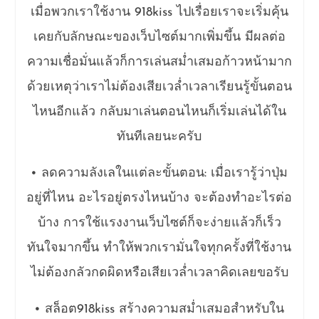
เมื่อพวกเราใช้งาน 918kiss ไปเรื่อยเราจะเริ่มคุ้น
เคยกับลักษณะของเว็บไซต์มากเพิ่มขึ้น มีผลต่อ
ความเชื่อมั่นแล้วก็การเล่นสม่ำเสมอก้าวหน้ามาก
ด้วยเหตุว่าเราไม่ต้องเสียเวล่ำเวลาเรียนรู้ขั้นตอน
ไหนอีกแล้ว กลับมาเล่นตอนไหนก็เริ่มเล่นได้ใน
ทันทีเลยนะครับ
• ลดความลังเลในแต่ละขั้นตอน: เมื่อเรารู้ว่าปุ่ม
อยู่ที่ไหน อะไรอยู่ตรงไหนบ้าง จะต้องทำอะไรต่อ
บ้าง การใช้แรงงานเว็บไซต์ก็จะง่ายแล้วก็เร็ว
ทันใจมากขึ้น ทำให้พวกเรามั่นใจทุกครั้งที่ใช้งาน
ไม่ต้องกลัวกดผิดหรือเสียเวล่ำเวลาคิดเลยขอรับ
• สล็อต918kiss สร้างความสม่ำเสมอสำหรับใน