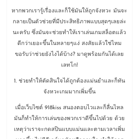
หากพวกเรารู้เรื่องและก็ใช้มันให้ถูกจังหวะ มันจะ
กลายเป็นตัวช่วยที่มีประสิทธิภาพแบบสุดๆเลยล่ะ
นะครับ ซึ่งมันจะช่วยทำให้เราเล่นเกมสล็อตแล้ว
ดีกว่าเยอะขึ้นในหลายๆแง่ สงสัยแล้วใช่ไหม
ขอรับว่าช่วยยังไงได้บ้าง? มาดูพร้อมกันได้เลย
เลทโก!
1. ช่วยทำให้ตัดสินใจได้ถูกต้องแม่นยำและก็ทัน
จังหวะเกมมากเพิ่มขึ้น
เมื่อเว็บไซต์ 918kiss สนองตอบไวและก็ลื่นไหล
มันก็ทำให้การเล่นของพวกเราดีขึ้นไปด้วย ด้วย
เหตุว่าเราจะกดสปินแบบแม่นและตามเวลาเพิ่ม