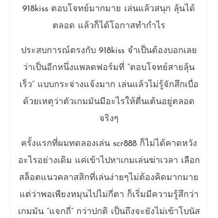
918kiss ตอบโจทย์มากมาย เล่นแล้วสนุก ลุ้นได้
ตลอด แล้วก็ได้โอกาสทำกำไร
ประสบการณ์ตรงกับ 918kiss จำเป็นต้องบอกเลย
ว่าเป็นอีกหนึ่งแพลตฟอร์มที่ “ตอบโจทย์สายลุ้น
เร็ว” แบบกระจ่างแจ้งมาก เล่นแล้วไม่รู้จักสึกเบื่อ
ด้วยเหตุว่าตัวเกมมันมีอะไรให้ตื่นเต้นอยู่ตลอด
จริงๆ
ครั้งแรกที่ผมทดลองเล่น scr888 ก็ไม่ได้คาดหวัง
อะไรอย่างเดิม แค่เข้าไปหาเกมเล่นฆ่าเวลา เลือก
สล็อตแนวคลาสสิกที่เล่นง่ายๆไม่ต้องคิดมากมาย
แต่ว่าพอเพียงหมุนไปไม่กี่ตา ก็เริ่มมีความรู้สึกว่า
เกมมัน “แจกถี่” กว่าปกติ เป็นถึงจะยังไม่เข้าโบนัส