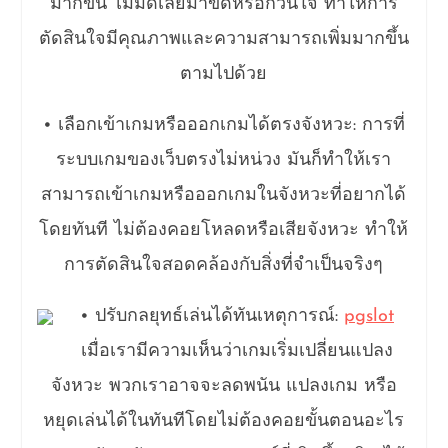
มากขึ้น ไม่มีดีเลย์มาขัดหรือกวนใจ ทำให้การ
ตัดสินใจมีคุณภาพและความสามารถเพิ่มมากขึ้น
ตามไปด้วย
• เลือกเข้าเกมหรือออกเกมได้ตรงจังหวะ: การที่
ระบบเกมของเว็บตรงไม่หน่วง มันก็ทำให้เรา
สามารถเข้าเกมหรือออกเกมในจังหวะที่อยากได้
โดยทันที ไม่ต้องคอยโหลดหรือเสียจังหวะ ทำให้
การตัดสินใจสอดคล้องกับสิ่งที่จำเป็นจริงๆ
• ปรับกลยุทธ์เล่นได้ทันเหตุการณ์:
pgslot
เมื่อเรามีความเห็นว่าเกมเริ่มเปลี่ยนแปลง
จังหวะ พวกเราอาจจะลดพนัน แปลงเกม หรือ
หยุดเล่นได้ในทันทีโดยไม่ต้องคอยขั้นตอนอะไร