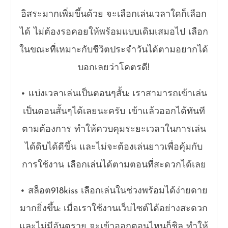
อิสระมากเพิ่มขึ้นด้วย จะเลือกเล่นเวลาใดก็เลือก
ได้ ไม่ต้องรอคอยให้พร้อมแบบเดิมเสมอไป เลือก
ในขณะที่เหมาะกับชีวิตประจำวันได้ตามอยากได้
บอกเลยว่าโคตรดี!
• แบ่งเวลาเล่นเป็นตอนๆสั้น: เราสามารถเข้าเล่น
เป็นตอนสั้นๆได้เลยนะครับ เข้าแล้วออกได้ทันที
ตามต้องการ ทำให้ควบคุมระยะเวลาในการเล่น
ได้ดิบได้ดีขึ้น และไม่จะต้องเล่นยาวเพื่อคุ้มกับ
การใช้งาน เลือกเล่นได้ตามตอนที่สะดวกได้เลย
• สล็อต918kiss เลือกเล่นในช่วงพร้อมได้ง่ายดาย
มากยิ่งขึ้น: เมื่อเราใช้งานเว็บไซต์ได้อย่างสะดวก
และไม่มีอันตราย จะเข้าออกตอนไหนก็ชิล ทำให้