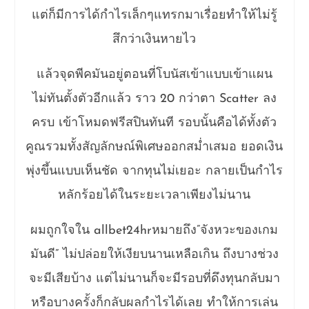
แต่ก็มีการได้กำไรเล็กๆแทรกมาเรื่อยทำให้ไม่รู้
สึกว่าเงินหายไว
แล้วจุดพีคมันอยู่ตอนที่โบนัสเข้าแบบเข้าแผน
ไม่ทันตั้งตัวอีกแล้ว ราว 20 กว่าตา Scatter ลง
ครบ เข้าโหมดฟรีสปินทันที รอบนั้นคือได้ทั้งตัว
คูณรวมทั้งสัญลักษณ์พิเศษออกสม่ำเสมอ ยอดเงิน
พุ่งขึ้นแบบเห็นชัด จากทุนไม่เยอะ กลายเป็นกำไร
หลักร้อยได้ในระยะเวลาเพียงไม่นาน
ผมถูกใจใน allbet24hrหมายถึง”จังหวะของเกม
มันดี” ไม่ปล่อยให้เงียบนานเหลือเกิน ถึงบางช่วง
จะมีเสียบ้าง แต่ไม่นานก็จะมีรอบที่ดึงทุนกลับมา
หรือบางครั้งก็กลับผลกำไรได้เลย ทำให้การเล่น