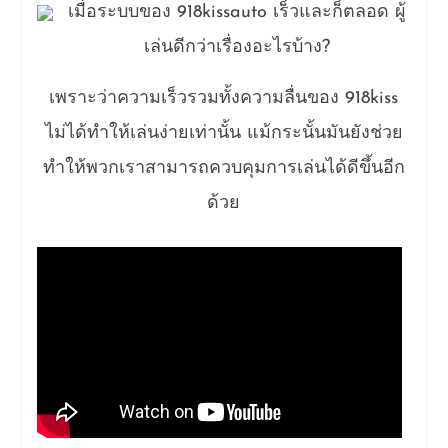
เมื่อระบบของ 918kissauto เร็วและก็ตลอด ผู้
เล่นดีกว่าเรื่องอะไรบ้าง?
เพราะว่าความเร็วรวมทั้งความลื่นของ 918kiss
ไม่ได้ทำให้เล่นง่ายเท่านั้น แม้กระนั้นมันยังช่วย
ทำให้พวกเราสามารถควบคุมการเล่นได้ดีขึ้นอีก
ด้วย