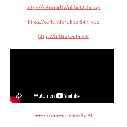
https://rebrand.ly/allbet24hr-xyz
https://cutly.info/allbet24hr-xyz
https://bitt.to/wotmm9
https://shorturl.asia/dsr6f