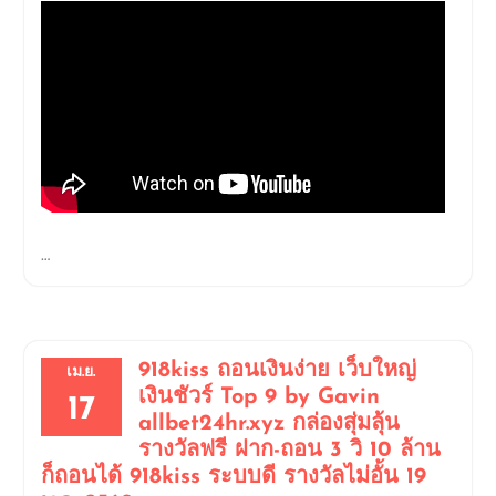
…
918kiss ถอนเงินง่าย เว็บใหญ่
เม.ย.
เงินชัวร์ Top 9 by Gavin
17
allbet24hr.xyz กล่องสุ่มลุ้น
รางวัลฟรี ฝาก-ถอน 3 วิ 10 ล้าน
ก็ถอนได้ 918kiss ระบบดี รางวัลไม่อั้น 19