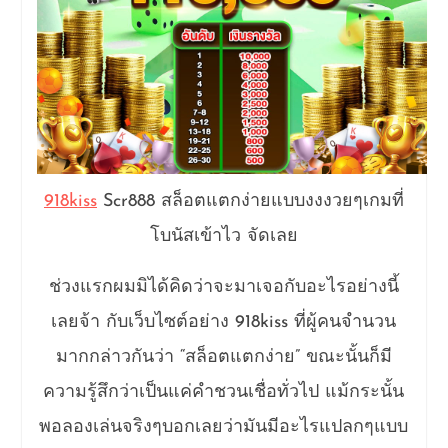
918kiss
Scr888 สล็อตแตกง่ายแบบงงงวยๆเกมที่
โบนัสเข้าไว จัดเลย
ช่วงแรกผมมิได้คิดว่าจะมาเจอกับอะไรอย่างนี้
เลยจ้า กับเว็บไซต์อย่าง 918kiss ที่ผู้คนจำนวน
มากกล่าวกันว่า “สล็อตแตกง่าย” ขณะนั้นก็มี
ความรู้สึกว่าเป็นแค่คำชวนเชื่อทั่วไป แม้กระนั้น
พอลองเล่นจริงๆบอกเลยว่ามันมีอะไรแปลกๆแบบ