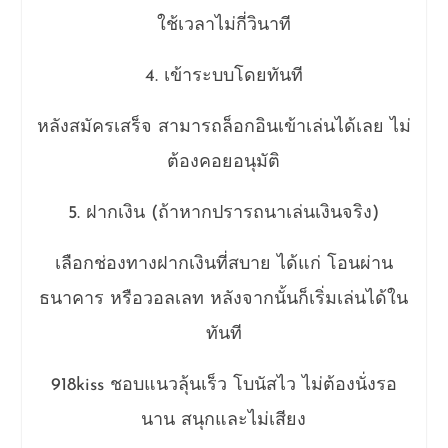
ใช้เวลาไม่กี่วินาที
4. เข้าระบบโดยทันที
หลังสมัครเสร็จ สามารถล็อกอินเข้าเล่นได้เลย ไม่
ต้องคอยอนุมัติ
5. ฝากเงิน (ถ้าหากปรารถนาเล่นเงินจริง)
เลือกช่องทางฝากเงินที่สบาย ได้แก่ โอนผ่าน
ธนาคาร หรือวอลเลท หลังจากนั้นก็เริ่มเล่นได้ใน
ทันที
918kiss ชอบแนวลุ้นเร็ว โบนัสไว ไม่ต้องนั่งรอ
นาน สนุกและไม่เสียง