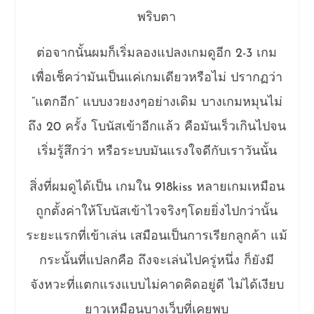
พริบตา
ต่อจากนั้นผมก็เริ่มลองแปลงเกมดูอีก 2-3 เกม
เพื่อเช็คว่ามันเป็นแค่เกมเดียวหรือไม่ ปรากฏว่า
“แตกอีก” แบบงวยงงๆอย่างเดิม บางเกมหมุนไม่
ถึง 20 ครั้ง โบนัสเข้าอีกแล้ว คือมันเร็วเกินไปจน
เริ่มรู้สึกว่า หรือระบบมันแรงใจดีกับเราวันนั้น
สิ่งที่ผมดูได้เป็น เกมใน 918kiss หลายเกมเหมือน
ถูกตั้งค่าให้โบนัสเข้าไวจริงๆโดยยิ่งไปกว่านั้น
ระยะแรกที่เข้าเล่น เสมือนเป็นการเรียกลูกค้า แม้
กระนั้นที่แปลกคือ ถึงจะเล่นไปครู่หนึ่ง ก็ยังมี
จังหวะที่แตกแรงแบบไม่คาดคิดอยู่ดี ไม่ได้เงียบ
ยาวเหมือนบางเว็บที่เคยพบ