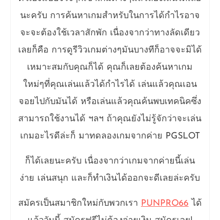
นะครับ การค้นหาเกมสำหรับในการได้กำไรอาจ
จะจะต้องใช้เวลาสักพัก เนื่องจากว่าทางลัดเดียว
เลยก็คือ การดูรีวิวเกมต่างๆมันบางทีก็อาจจะมิได้
เหมาะสมกับคุณก็ได้ คุณก็เลยต้องค้นหาเกม
ใหม่ๆที่คุณเล่นแล้วได้กำไรได้ เล่นแล้วคุณเอน
จอยไปกับมันได้ หรือเล่นแล้วคุณค้นพบเทคนิคซึ่ง
สามารถใช้งานได้ ฯลฯ ถ้าคุณยังไม่รู้จักว่าจะเล่น
เกมอะไรดีล่ะก็ มาทดลองเกมจากค่าย PGSLOT
ก็ได้เลยนะครับ เนื่องจากว่าเกมจากค่ายนี้เล่น
ง่าย เล่นสนุก และก็ทำเงินได้ออกจะดีเลยล่ะครับ
สมัครเป็นสมาชิกใหม่กับพวกเรา
PUNPRO66
ได้