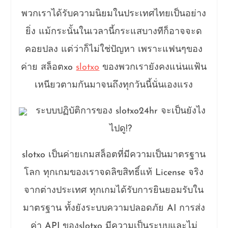
พวกเราได้รับความนิยมในประเทศไทยเป็นอย่าง
ยิ่ง แม้กระนั้นในเวลานี้กระแสบางทีก็อาจจะด
คอยปลง แต่ว่าก็ไม่ใช่ปัญหา เพราะแฟนๆของ
ค่าย สล็อตxo
slotxo
ของพวกเรายังคงแน่นแฟ้น
เหนียวตามกันมาจนถึงทุกวันนี้นั่นเองแรง
ระบบปฏิบัติการของ slotxo24hr จะเป็นยังไง
ไปดู!?
slotxo เป็นค่ายเกมสล็อตที่มีความเป็นมาตรฐาน
โลก ทุกเกมของเราจดลิขสิทธิ์แท้ License จริง
จากต่างประเทศ ทุกเกมได้รับการยินยอมรับใน
มาตรฐาน ทั้งยังระบบความปลอดภัย AI การส่ง
ค่า API ของslotxo มีความเป็นระบบและไม่