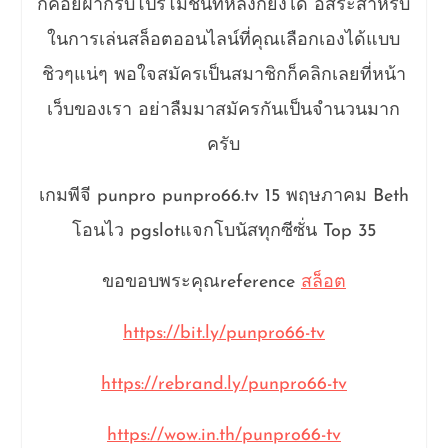
ก็ค่อยฝากรับโปรโมชั่นทีหลังก็ยังได้ อิสระสำหรับ
ในการเล่นสล็อตออนไลน์ที่คุณเลือกเองได้แบบ
ชิวๆแน่ๆ พอใจสมัครเป็นสมาชิกก็คลิกเลยที่หน้า
เว็บของเรา อย่าลืมมาสมัครกันเป็นจำนวนมาก
ครับ
เกมพีจี punpro punpro66.tv 15 พฤษภาคม Beth
โอนไว pgslotแจกโบนัสทุกซีซั่น Top 35
ขอขอบพระคุณreference
สล็อต
https://bit.ly/punpro66-tv
https://rebrand.ly/punpro66-tv
https://wow.in.th/punpro66-tv