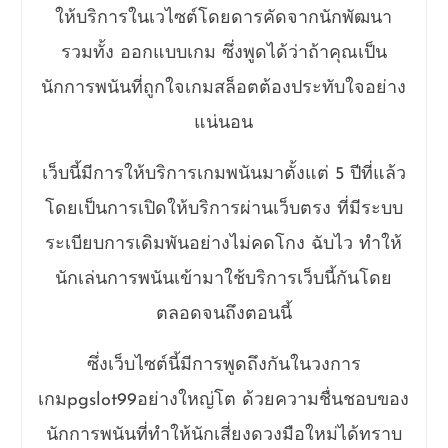
ให้บริการในเวไซต์โดยดารคัดจากนักพัฒนา
รวมทั้ง ออกแบบเกม ซึ่งพูดได้ว่าถ้าคุณเป็น
นักการพนันที่ถูกใจเกมสล็อตต้องประทับใจอย่าง
แน่นอน
เว็บนี้มีการให้บริการเกมพนันมาตั้งแต่ 5 ปีที่แล้ว
โดยเป็นการเปิดให้บริการผ่านเว็บตรง ที่มีระบบ
ระเบียบการเดิมพันอย่างไม่คดโกง ฉับไว ทำให้
นักเล่นการพนันเข้ามาใช้บริการเว็บนี้กันโดย
ตลอดจนถึงตอนนี้
ซึ่งเว็บไซต์นี้มีการพูดถึงกันในวงการ
เกมpgslot99อย่างใหญ่โต ด้วยความชื่นชอบของ
นักการพนันที่ทำให้นักเสี่ยงดวงมือใหม่ได้ทราบ