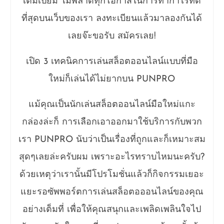
เต็มเปี่ยม ไม่พลาดทุกโอกาสในการทำกำไรที่ดี
ที่สุดบนเว็บของเรา ลงทะเบียนแล้วมาลองกันได้
เลยจ๊ะขอรับ สมัครเลย!
เปิด 3 เทคนิคการเล่นสล็อตออนไลน์แบบที่มือ
ใหม่ก็เล่นได้ไม่ยากบน PUNPRO
แม้คุณเป็นนักเล่นสล็อตออนไลน์มือใหม่แกะ
กล่องล่ะก็ การเลือกเอาออกมาใช้บริการกับพวก
เรา PUNPRO นับว่าเป็นเรื่องที่ถูกและก็เหมาะสม
สุดๆเลยล่ะครับผม เพราะอะไรทราบไหมนะครับ?
ด้วยเหตุว่าเรานั้นมีโปรโมชั่นแล้วก็กิจกรรมเยอะ
แยะรอซัพพอร์ตการเล่นสล็อตอออนไลน์ของคุณ
อย่างเต็มที่ เพื่อให้คุณสนุกและเพลิดเพลินใจไป