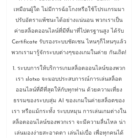
เหมือนผู้ใด ไม่มีการฉ้อโกงหรือใช้โปรแกรมมา
ปรับอัตราแพ้ชนะได้อย่างแน่นอน พวกเราเป็น
ค่ายสล็อตออนไลน์ที่มีที่มาที่ไปตรฐานสูง ได้รับ
Certificate รับรองระบบชัดเชน ไหนๆก็ไหนๆแล้ว
พวกเรามารู้จักระบบต่างๆของเกมในค่าย กันเถิด!
1. ระบบการให้บริการเกมสล็อตออนไลน์ของพวก
เรา slotxo จะมอบประสบการณ์การเล่นสล็อต
ออนไลน์ที่ดีที่สุดให้กับทุกท่าน ด้วยความเที่ยง
ธรรมของระบบสุ่ม AI ของเกมในค่ายสล็อตของ
เรา หรือแม้กระทั้ง ระบบหมุน การเล่นเกมต่างใน
สล็อตออนไลน์ของพวกเรา จะมีความลื่นไหล น่า
เล่นมองง่ายสะอาดตา เล่นไม่เบื่อ เพื่อทุกคนได้