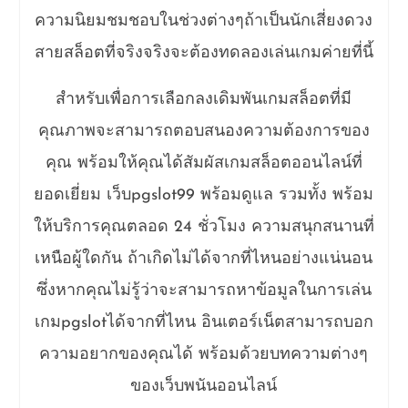
ความนิยมชมชอบในช่วงต่างๆถ้าเป็นนักเสี่ยงดวง
สายสล็อตที่จริงจริงจะต้องทดลองเล่นเกมค่ายที่นี้
สำหรับเพื่อการเลือกลงเดิมพันเกมสล็อตที่มี
คุณภาพจะสามารถตอบสนองความต้องการของ
คุณ พร้อมให้คุณได้สัมผัสเกมสล็อตออนไลน์ที่
ยอดเยี่ยม เว็บpgslot99 พร้อมดูแล รวมทั้ง พร้อม
ให้บริการคุณตลอด 24 ชั่วโมง ความสนุกสนานที่
เหนือผู้ใดกัน ถ้าเกิดไม่ได้จากที่ไหนอย่างแน่นอน
ซึ่งหากคุณไม่รู้ว่าจะสามารถหาข้อมูลในการเล่น
เกมpgslotได้จากที่ไหน อินเตอร์เน็ตสามารถบอก
ความอยากของคุณได้ พร้อมด้วยบทความต่างๆ
ของเว็บพนันออนไลน์