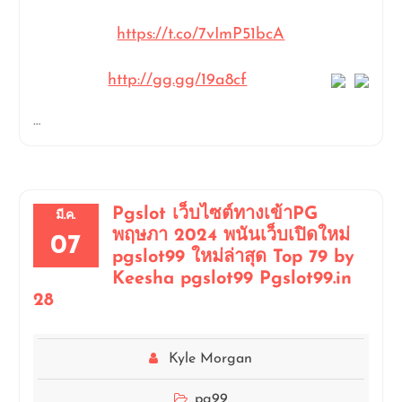
https://t.co/7vImP51bcA
http://gg.gg/19a8cf
…
Pgslot เว็บไซต์ทางเข้าPG
มี.ค.
พฤษภา 2024 พนันเว็บเปิดใหม่
07
pgslot99 ใหม่ล่าสุด Top 79 by
Keesha pgslot99 Pgslot99.in
28
Kyle Morgan
pg99