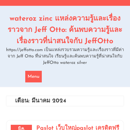
Skip
to
content
wateroz zinc แหล่งความรู้และเรื่อง
ราวจาก Jeff Otto: ค้นพบความรู้และ
เรื่องราวที่น่าสนใจกับ JeffOtto
https://jeffotto.com เป็นแหล่งรวบรวมความรู้และเรื่องราวที่มีค่า
จาก Jeff Otto ที่น่าสนใจ เรียนรู้และค้นพบความรู้ที่น่าสนใจกับ
JeffOtto wateroz silver
Menu
เดือน:
มีนาคม 2024
Pgslot เว็บใหญ่pgslot เครดิตฟรี
มี.ค.