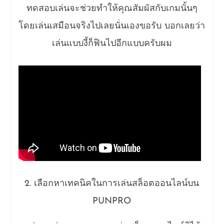
ทดสอบเล่นจะช่วยทำให้คุณสัมผัสกับเกมนั้นๆ
โดยเล่นเสมือนจริงไปเลยนั่นเองขอรับ บอกเลยว่า
เล่นแบบงี้ก็ฟินไปอีกแบบครับผม
2. เลือกหาเทคนิคในการเล่นสล็อตออนไลน์บน
PUNPRO