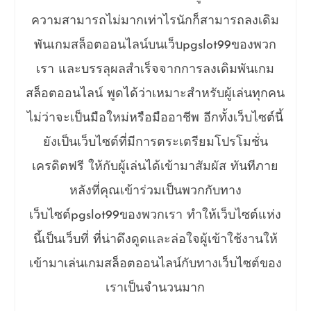
ความสามารถไม่มากเท่าไรนักก็สามารถลงเดิม
พันเกมสล็อตออนไลน์บนเว็บpgslot99ของพวก
เรา และบรรลุผลสำเร็จจากการลงเดิมพันเกม
สล็อตออนไลน์ พูดได้ว่าเหมาะสำหรับผู้เล่นทุกคน
ไม่ว่าจะเป็นมือใหม่หรือมืออาชีพ อีกทั้งเว็บไซต์นี้
ยังเป็นเว็บไซต์ที่มีการตระเตรียมโปรโมชั่น
เครดิตฟรี ให้กับผู้เล่นได้เข้ามาสัมผัส ทันทีภาย
หลังที่คุณเข้าร่วมเป็นพวกกับทาง
เว็บไซต์pgslot99ของพวกเรา ทำให้เว็บไซต์แห่ง
นี้เป็นเว็บที่ ที่น่าดึงดูดและล่อใจผู้เข้าใช้งานให้
เข้ามาเล่นเกมสล็อตออนไลน์กับทางเว็บไซต์ของ
เราเป็นจำนวนมาก