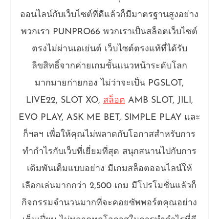
ออนไลน์กับเว็บไซต์ที่ดีแล้วก็มีมาตรฐานสูงอย่าง
พวกเรา PUNPRO66 พวกเราเป็นสล็อตเว็บไซต์
ตรงไม่ผ่านเอเย่นต์ เว็บไซต์ตรงแท้ที่ได้รับ
ลิขสิทธิ์จากค่ายเกมชั้นแนวหน้าระดับโลก
มากมายก่ายกอง ไม่ว่าจะเป็น PGSLOT,
LIVE22, SLOT XO,
สล็อต
AMB SLOT, JILI,
EVO PLAY, ASK ME BET, SIMPLE PLAY และ
ก็ฯลฯ เพื่อให้คุณไม่พลาดกับโอกาสสำหรับการ
ทำกำไรกับเว็บที่เยี่ยมที่สุด สนุกสนานไปกับการ
เดิมพันเต็มแบบอย่าง มีเกมสล็อตออนไลน์ให้
เลือกเล่นมากกว่า 2,500 เกม มีโปรโมชั่นแล้วก็
กิจกรรมจำนวนมากที่จะคอยซัพพอร์ตคุณอย่าง