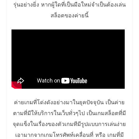
รุ่นอย่างยิ่ง หากผู้ใดที่เป็นมือใหม่จำเป็นต้องเล่น
สล็อตของค่ายนี้
ค่ายเกมที่โด่งดังอย่างมาในยุคปัจจุบัน เป็นค่าย
ตามที่มีให้บริการในเว็บทั่วๆไป เป็นเกมสล็อตที่มี
จุดแข็งในเรื่องของตัวเกมทีมีรูปแบบการเล่นง่าย
เอามากจากเกมโทรศัพท์เคลื่อนที่ หรือ เกมที่มี