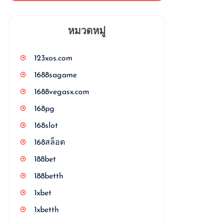
หมวดหมู่
123xos.com
1688sagame
1688vegasx.com
168pg
168slot
168สล็อต
188bet
188betth
1xbet
1xbetth