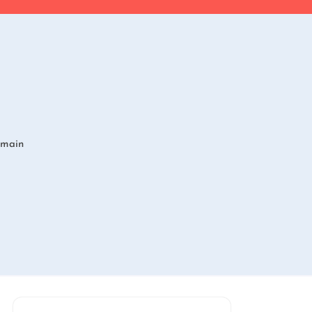
omain