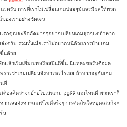
ะนะครับ การที่เราไม่เปลี่ยนเกมบ่อยๆมันจะมีผลให้พวก
ณ์ของเราอย่างชัดเจน
วงแรกคุณจะอึดอัดมากๆอยากเปลี่ยนเกมสุดๆแต่ถ้าหาก
เลยล่ะครับ รวมทั้งเมื่อเราไม่อยากหนีด้วยการย้ายเกม
ขึ้นด้วย
ักแล้วเริ่มเพิ่มเบทหรือสปินถี่ขึ้น นี่แหละขอรับคือผล
พราะว่าเกมเปลี่ยนจังหวะอะไรเลย ถ้าหากอยู่กับเกม
ันที
ไม่ต้องคิดว่าจะย้ายไปเล่นเกม pg99 เกมไหนดี พวกเราก็
าหากเจอจังหวะเกมที่ไม่ดีจริงๆการตัดสินใจหยุดเล่นก็จะ
รับ