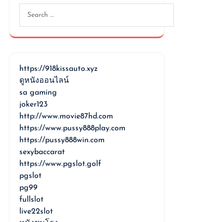
Search
for:
https://918kissauto.xyz
ดูหนังออนไลน์
sa gaming
joker123
http://www.movie87hd.com
https://www.pussy888play.com
https://pussy888win.com
sexybaccarat
https://www.pgslot.golf
pgslot
pg99
fullslot
live22slot