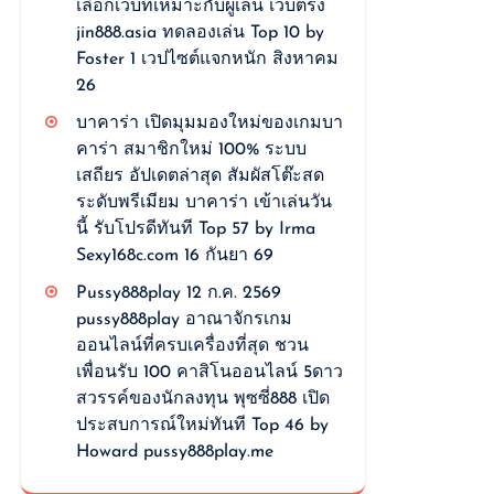
เลือกเว็บที่เหมาะกับผู้เล่น เว็บตรง
jin888.asia ทดลองเล่น Top 10 by
Foster 1 เวปไซต์แจกหนัก สิงหาคม
26
บาคาร่า เปิดมุมมองใหม่ของเกมบา
คาร่า สมาชิกใหม่ 100% ระบบ
เสถียร อัปเดตล่าสุด สัมผัสโต๊ะสด
ระดับพรีเมียม บาคาร่า เข้าเล่นวัน
นี้ รับโปรดีทันที Top 57 by Irma
Sexy168c.com 16 กันยา 69
Pussy888play 12 ก.ค. 2569
pussy888play อาณาจักรเกม
ออนไลน์ที่ครบเครื่องที่สุด ชวน
เพื่อนรับ 100 คาสิโนออนไลน์ 5ดาว
สวรรค์ของนักลงทุน พุซซี่888 เปิด
ประสบการณ์ใหม่ทันที Top 46 by
Howard pussy888play.me