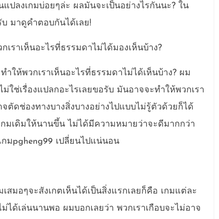
่ยนแปลงเกมบ่อยๆล่ะ ผลมันจะเป็นอย่างไรกันนะ? ใน
ครับ มาดูคำตอบกันได้เลย!
วกเราเห็นอะไรที่ธรรมดาไม่ได้มองเห็นบ้าง?
 ทำให้พวกเราเห็นอะไรที่ธรรมดาไม่ได้เห็นบ้าง? ผม
็ไม่ใช่เรื่องแปลกอะไรเลยขอรับ มันอาจจะทำให้พวกเรา
ตัดช่องทางบางสิ่งบางอย่างไปแบบไม่รู้ตัวด้วยก็ได้
บเกมเดิมให้นานขึ้น ไม่ได้มีความหมายว่าจะดีมากกว่า
่อเกมpgheng99 เปลี่ยนไปแน่นอน
เกมเสมอๆจะสังเกตเห็นได้เป็นสิ่งแรกเลยก็คือ เกมแต่ละ
ไม่ได้เล่นนานพอ ผมบอกเลยว่า พวกเราเกือบจะไม่อาจ