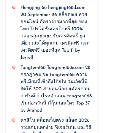
Hengjing168 hengjing168d.com
20 September 26 สล็อต168 หวย
ออนไลน์ อัตราจ่ายมากที่สุด ของ
ไทย โปรโมชั่นเครดิตฟรี 100%
กล่องสุ่มเฮงเฮง รับเครดิตฟรี ยูส
เดียว เล่นได้ทุกเกม เครดิตฟรี แจก
เครดิตฟรี เยอะที่สุด Top 11 by
Jerrell
Tangtem168 Tangtem168e.com 28
กรกฎาคม 26 tangtem168 ความ
พรีเมียมที่เข้าถึงได้จริง วันเกิดนี้พี่
จัดให้ 300 สายทุนน้อย สมัครด่วน
การันตี กำไรหลักแสน tangtem168
เริ่มก่อนวันนี้ มีลุ้นก่อนใคร Top 37
by Ahmad
คาสิโน สล็อตเว็บตรง สล็อต 2026
รวมเกมแตกง่าย ฟีเจอร์เด่น และวิธี