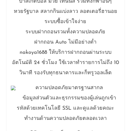
บาสเกตบอล มวย เทนนิส รวมทั้งกีฬาอื่นๆ
หวยรัฐบาล สลากกินแบ่งลาว ลอตเตอรี่ฮานอย
ระบบซื้อเข้าใจง่าย
ระบบฝากถอนรวมทั้งความปลอดภัย
ฝากถอน Auto ไม่มีอย่างต่ำ
nakoya1688 ให้บริการฝากถอนผ่านระบบ
อัตโนมัติ 24 ชั่วโมง ใช้เวลาทำรายการไม่ถึง 10
วินาที รองรับทุกธนาคารและก็ทรูวอลเล็ต
ความปลอดภัยมาตรฐานสากล
ข้อมูลส่วนตัวและธุรกรรมของผู้เล่นถูกเข้า
รหัสด้วยเทคโนโลยี SSL และดูแลด้วยคณะ
ทำงานด้านความปลอดภัยตลอดเวลา