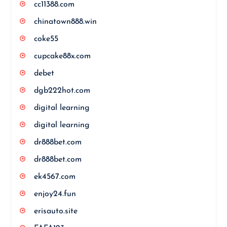
cc11388.com
chinatown888.win
coke55
cupcake88x.com
debet
dgb222hot.com
digital learning
digital learning
dr888bet.com
dr888bet.com
ek4567.com
enjoy24.fun
erisauto.site