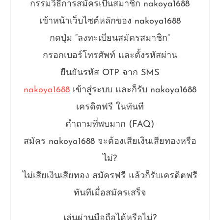
กรรมวิธีการสมัครเป็นสมาชิก nakoya1688
เข้าหน้าเว็บไซต์หลักของ nakoya1688
กดปุ่ม “ลงทะเบียนสมัครสมาชิก”
กรอกเบอร์โทรศัพท์ และตั้งรหัสผ่าน
ยืนยันรหัส OTP จาก SMS
nakoya1688
เข้าสู่ระบบ และก็รับ nakoya1688
เครดิตฟรี ในทันที
คำถามที่พบมาก (FAQ)
สมัคร nakoya1688 จะต้องเสียเงินเสียทองหรือ
ไม่?
ไม่เสียเงินเสียทอง สมัครฟรี แล้วก็รับเครดิตฟรี
ทันทีเมื่อสมัครเสร็จ
เล่นผ่านมือถือได้หรือไม่?