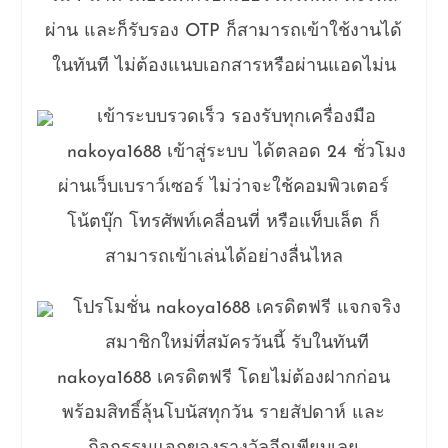
ผ่าน และก็รับรอง OTP ก็สามารถเข้าใช้งานได้
ในทันที ไม่ต้องแนบเอกสารหรือผ่านแอดไม่น
เข้าระบบรวดเร็ว รองรับทุกเครื่องมือ
nakoya1688 เข้าสู่ระบบ ได้ตลอด 24 ชั่วโมง
ผ่านเว็บเบราว์เซอร์ ไม่ว่าจะใช้คอมพิวเตอร์
โน้ตบุ๊ก โทรศัพท์เคลื่อนที่ หรือแท็บเล็ต ก็
สามารถเข้าเล่นได้อย่างลื่นไหล
โปรโมชั่น nakoya1688 เครดิตฟรี แจกจริง
สมาชิกใหม่ที่สมัครวันนี้ รับในทันที
nakoya1688 เครดิตฟรี โดยไม่ต้องฝากก่อน
พร้อมสิทธิ์ลุ้นโบนัสทุกวัน รายสัปดาห์ และ