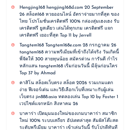
Hengjing168 hengjing168d.com 20 September
26 สล็อต168 หวยออนไลน์ อัตราจ่ายมากที่สุด ของ
ไทย โปรโมชั่นเครดิตฟรี 100% กล่องสุ่มเฮงเฮง รับ
เครดิตฟรี ยูสเดียว เล่นได้ทุกเกม เครดิตฟรี แจก
เครดิตฟรี เยอะที่สุด Top 11 by Jerrell
Tangtem168 Tangtem168e.com 28 กรกฎาคม 26
tangtem168 ความพรีเมียมที่เข้าถึงได้จริง วันเกิดนี้
พี่จัดให้ 300 สายทุนน้อย สมัครด่วน การันตี กำไร
หลักแสน tangtem168 เริ่มก่อนวันนี้ มีลุ้นก่อนใคร
Top 37 by Ahmad
คาสิโน สล็อตเว็บตรง สล็อต 2026 รวมเกมแตก
ง่าย ฟีเจอร์เด่น และวิธีเลือกเว็บที่เหมาะกับผู้เล่น
เว็บตรง jin888.asia ทดลองเล่น Top 10 by Foster 1
เวปไซต์แจกหนัก สิงหาคม 26
บาคาร่า เปิดมุมมองใหม่ของเกมบาคาร่า สมาชิก
ใหม่ 100% ระบบเสถียร อัปเดตล่าสุด สัมผัสโต๊ะสด
ระดับพรีเมียม บาคาร่า เข้าเล่นวันนี้ รับโปรดีทันที