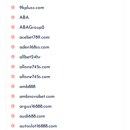
9kpluss.com
ABA
ABAGroup2
acebet789.com
aden168ss.com
allbet24hr
allone745s.com
allone745s.com
amb888
ambnovabet.com
argus16888.com
audi688.com
autoslot16888.com