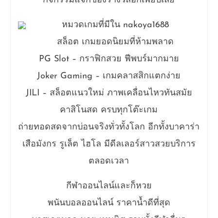
กิจกรรมแจกของรางวัลอีกเพียบเลย
หมวดเกมที่มีใน nakoya1688
สล็อต เกมยอดนิยมที่ห้ามพลาด
PG Slot – กราฟิกสวย ฟีพบร์มากมาย
Joker Gaming – เกมคลาสสิกแตกง่าย
JILI – สล็อตแนวใหม่ ภาพเคลื่อนไหวทันสมัย
คาสิโนสด ครบทุกโต๊ะเกม
ถ่ายทอดสดจากบ่อนจริงทั่วทั้งโลก อีกทั้งบาคาร่า
เสือมังกร รูเล็ต ไฮโล มีดีลเลอร์สาวสวยบริการ
ตลอดเวลา
กีฬาออนไลน์และก็หวย
พนันบอลออนไลน์ ราคาน้ำดีที่สุด