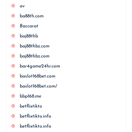
av
ba88th.com
Baccarat
baj88thb
baj88thbz.com
baj88thbz.com
bar4game24hr.com
baslot168bet.com
baslot168bet.com/
bbp168.me
betflixtikto
betflixtikto.info
betflixtikto.info