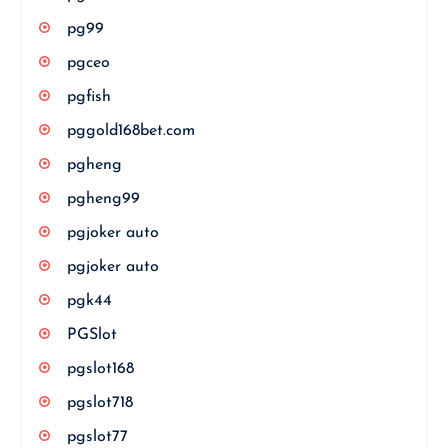
pg99
pgceo
pgfish
pggold168bet.com
pgheng
pgheng99
pgjoker auto
pgjoker auto
pgk44
PGSlot
pgslot168
pgslot718
pgslot77