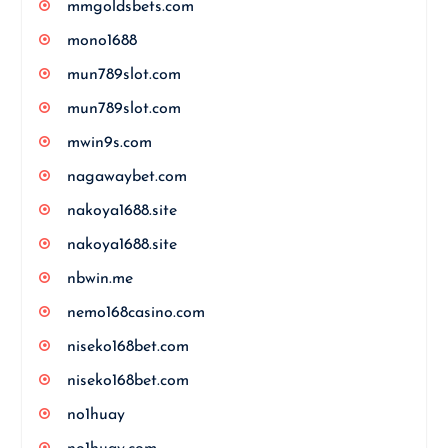
mmgoldsbets.com
mono1688
mun789slot.com
mun789slot.com
mwin9s.com
nagawaybet.com
nakoya1688.site
nakoya1688.site
nbwin.me
nemo168casino.com
niseko168bet.com
niseko168bet.com
no1huay