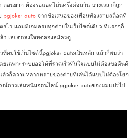
้า ถอนยาก ต้องรอแอดไม่นครึ่งค่อนวัน บางเวลาก็ถูก
ับ
pgjoker auto
จากข้อเสนอของเพื่อนพ้องสายสล็อตที่
คตรไว แถมมีเกมครบทุกค่ายในเว็บไซต์เดียว ทีแรกๆก็
ู่แล้ว เลยตกลงใจทดลองสมัครดู
้วที่ผมใช้เว็บไซต์นี้pgjoker autoเป็นหลัก แล้วก็พบว่า
โดยเฉพาะระบบออโต้ที่รวดเร็วทันใจแบบไม่ต้องขอคืนดี
แล้วก็ความหลากหลายของค่ายที่เล่นได้แบบไม่ต้องโยก
บการณ์การเล่นพนันออนไลน์ pgjoker autoของผมแปรไป