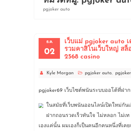
หมวดหมู่:
pgjoker aut
pgjoker auto
เว็บแม่ pgjoker auto 
ธ.ค.
รวมคาสิโนเว็บใหญ่ สล็อ
02
2568 casino
Kyle Morgan
pgjoker auto
pgjoker
,
pgjoker69 เว็บไซต์พนันระบบออโต้ที่ฝาก
ในสมัยที่เว็บพนันออนไลน์เปิดใหม่กันเก
ฝากถอนรวดเร็วทันใจ ไม่หลอก ไม่เท ไม
เองแค่นั้น ผมเองก็เป็นคนอีกคนหนึ่งที่เค