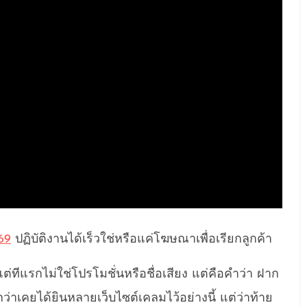
69
ปฏิบัติงานได้เร็วใช่หรือแค่โฆษณาเพื่อเรียกลูกค้า
แต่ทีแรกไม่ใช่โปรโมชั่นหรือชื่อเสียง แต่คือคำว่า ฝาก
ว่าเคยได้ยินหลายเว็บไซต์เคลมไว้อย่างนี้ แต่ว่าท้าย