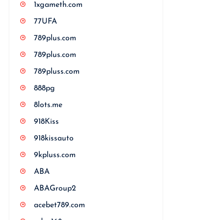
1xgameth.com
77UFA
789plus.com
789plus.com
789pluss.com
888pg
8lots.me
918Kiss
918kissauto
9kpluss.com
ABA
ABAGroup2
acebet789.com