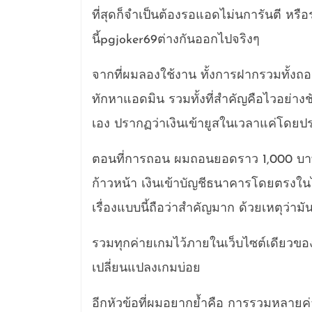
ที่สุดก็จำเป็นต้องรอแอดไม่นการันตี หรื
นี้pgjoker69ต่างกันออกไปจริงๆ
จากที่ผมลองใช้งาน ทั้งการฝากรวมทั้งถอน
ทักหาแอดมิน รวมทั้งที่สำคัญคือไวอย่าง
เอง ปรากฏว่าเงินเข้ายูสในเวลาแค่โดยปร
ตอนที่การถอน ผมถอนยอดราว 1,000 บาท ซึ
ก้าวหน้า เงินเข้าบัญชีธนาคารโดยตรงในไ
เรื่องแบบนี้ถือว่าสำคัญมาก ด้วยเหตุว่าม
รวมทุกค่ายเกมไว้ภายในเว็บไซต์เดียวขอ
เปลี่ยนแปลงเกมบ่อย
อีกหัวข้อที่ผมอยากย้ำคือ การรวมหลายค่า