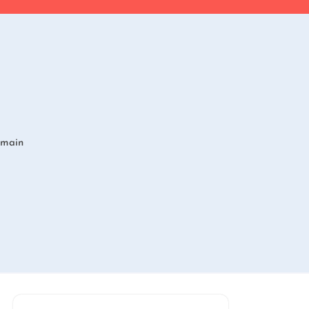
omain