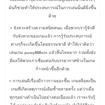
มันก็ช่วยทำให้ประสบการณ์ในการเล่นนั้นดียิ่งขึ้น
ด้วย
• จังหวะสร้างความสนิทสนม: เมื่อพวกเรารู้จักดี
กับจังหวะของเกมแล้ว การรู้รับประสบการณ์
ต่างๆก็จะเกิดขึ้นโดยธรรมชาติ ทำให้เราคิดว่า
เล่นเกม pussy888win แล้วลื่นไหลมาก รวมทั้งยัง
มีผลให้พวกเราเชื่อมต่อกับบรรยากาศข้างในเกม
ก้าวหน้าขึ้นอีกด้วย
• การเล่นมีเรื่องมีราวราวเยอะขึ้น: เกมสล็อตเป็น
เกมที่เกิดเหตุการณ์เดิมซ้ำหลายครั้ง แต่ว่าเมื่อ
ทุกๆอย่างดำเนินไปอย่างต่อเนื่องแล้ว เราจะรับรู้