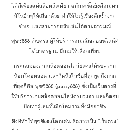
ได้มีเพียงแค่สล็อตสิ่งเดียว แม้กระนั้นยังมีเกมคา
สิโนอื่นๆให้เลือกด้วย ทำให้ไม่รู้เรื่องสึกซ้ำจาก
จำเจ และสามารถสลับเล่นได้ตามอารมณ์
พุซซี่888 เว็บตรง ผู้ให้บริการเกมสล็อตออนไลน์ที่
ได้มาตรฐาน มีเกมให้เลือกเพียบ
กระแสของเกมสล็อตออนไลน์ยังคงได้รับความ
นิยมโดยตลอด และก็หนึ่งในชื่อที่ถูกพูดถึงมาก
ที่สุดก็คือ พุซซี่888 (pussy888) ซึ่งเป็นเว็บตรงที่
ให้บริการเกมสล็อตออนไลน์ครบวงจร และก็ตอบ
ปัญหาผู้เล่นทั้งมือใหม่รวมทั้งมืออาชีพ
สิ่งที่ทำให้พุซซี่888โดดเด่น คือการเป็น “เว็บตรง”