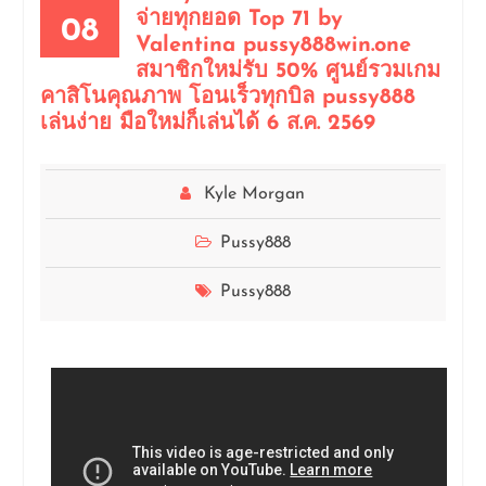
จ่ายทุกยอด Top 71 by
08
Valentina pussy888win.one
สมาชิกใหม่รับ 50% ศูนย์รวมเกม
คาสิโนคุณภาพ โอนเร็วทุกบิล pussy888
เล่นง่าย มือใหม่ก็เล่นได้ 6 ส.ค. 2569
Kyle Morgan
Pussy888
Pussy888