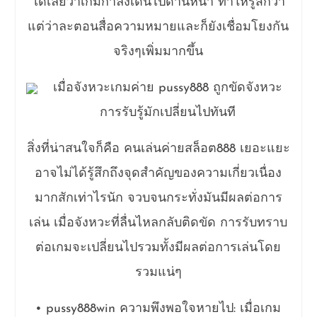
ได้เลยว่าเกมกำลังเดินไปด้านหน้า ทำให้รู้สึกว่า
แต่ว่าละตอนสื่อความหมายและก็ยังเชื่อมโยงกัน
จริงๆเพิ่มมากขึ้น
เมื่อจังหวะเกมค่าย pussy888 ถูกขัดจังหวะ
การรับรู้มักเปลี่ยนไปทันที
สิ่งที่น่าสนใจก็คือ คนเล่นค่ายสล็อต888 เยอะแยะ
อาจไม่ได้รู้สึกถึงจุดสำคัญของความเกี่ยวเนื่อง
มากสักเท่าไรนัก จวบจนกระทั่งมันมีผลต่อการ
เล่น เมื่อจังหวะที่ลื่นไหลกลับติดขัด การรับทราบ
ต่อเกมจะเปลี่ยนไปรวมทั้งมีผลต่อการเล่นโดย
รวมแน่ๆ
• pussy888win ความพึงพอใจหายไป: เมื่อเกม