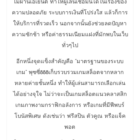
ไม่ผ่านเอเย่นต์ ทำให้ผู้เล่นเชื่อมั่นได้ในเรื่องของ
ความปลอดภัย ระบบการเงินที่โปร่งใส แล้วก็การ
ให้บริการที่รวดเร็ว นอกจากนั้นยังช่วยลดปัญหา
ความชักช้า หรือค่าธรรมเนียมแฝงที่มักพบในเว็บ
ทั่วๆไป
อีกหนึ่งจุดแข็งสำคัญคือ “มาตรฐานของระบบ
เกม” พุซซี่888เก็บรวบรวมเกมสล็อตจากหลาก
หลายค่ายชั้นหนึ่ง ทำให้ผู้เล่นสามารถเลือกเล่น
ได้อย่างจุใจ ไม่ว่าจะเป็นเกมสล็อตแนวคลาสสิก
เกมภาพงามกราฟิกอลังการ หรือเกมที่มีฟีพบร์
โบนัสพิเศษ ดังเช่นว่า ฟรีสปิน ตัวคูณ หรือแจ็ค
พอต