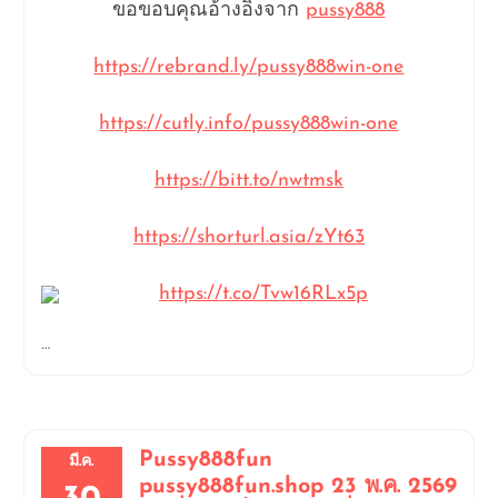
ขอขอบคุณอ้างอิงจาก
pussy888
https://rebrand.ly/pussy888win-one
https://cutly.info/pussy888win-one
https://bitt.to/nwtmsk
https://shorturl.asia/zYt63
https://t.co/Tvw16RLx5p
…
Pussy888fun
มี.ค.
pussy888fun.shop 23 พ.ค. 2569