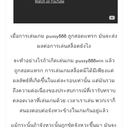
เมื่อการเล่นเกม pussy888 ถูกสอดแทรก มันจะส่ง
ผลต่อการเล่นสล็อตยังไง
จะทำอย่างไรถ้าเกิดเล่นเกม pussy888win แล้ว
ถูกสอดแทรก การเล่นเกมสล็อตมิได้มีเพียงแค่
ผลลัพธ์ที่เกิดขึ้นในแต่ละรอบเท่านั้น แต่มันรวม
ถึงความต่อเนื่องของประสบการณ์ที่เรารับทราบ
ตลอดเวลาที่เล่นเกมด้วย เวลาเราเล่น พวกเราก็
สนองตอบต่อจังหวะข้างในเกมกันอยู่แล้ว
แม้กระนั้นถ้าจังหวะนั้นถูกขัดจังหวะขึ้นมา มันจะ