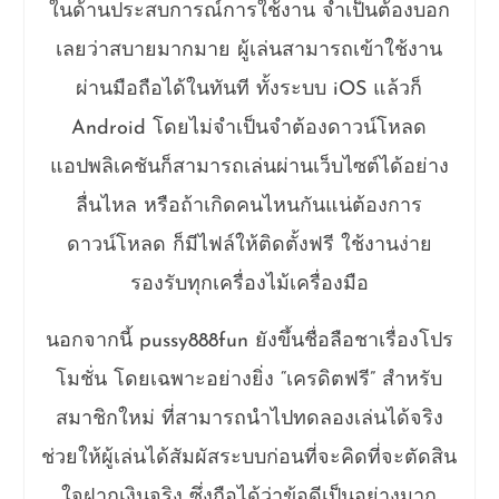
ในด้านประสบการณ์การใช้งาน จำเป็นต้องบอก
เลยว่าสบายมากมาย ผู้เล่นสามารถเข้าใช้งาน
ผ่านมือถือได้ในทันที ทั้งระบบ iOS แล้วก็
Android โดยไม่จำเป็นจำต้องดาวน์โหลด
แอปพลิเคชันก็สามารถเล่นผ่านเว็บไซต์ได้อย่าง
ลื่นไหล หรือถ้าเกิดคนไหนกันแน่ต้องการ
ดาวน์โหลด ก็มีไฟล์ให้ติดตั้งฟรี ใช้งานง่าย
รองรับทุกเครื่องไม้เครื่องมือ
นอกจากนี้ pussy888fun ยังขึ้นชื่อลือชาเรื่องโปร
โมชั่น โดยเฉพาะอย่างยิ่ง “เครดิตฟรี” สำหรับ
สมาชิกใหม่ ที่สามารถนำไปทดลองเล่นได้จริง
ช่วยให้ผู้เล่นได้สัมผัสระบบก่อนที่จะคิดที่จะตัดสิน
ใจฝากเงินจริง ซึ่งถือได้ว่าข้อดีเป็นอย่างมาก