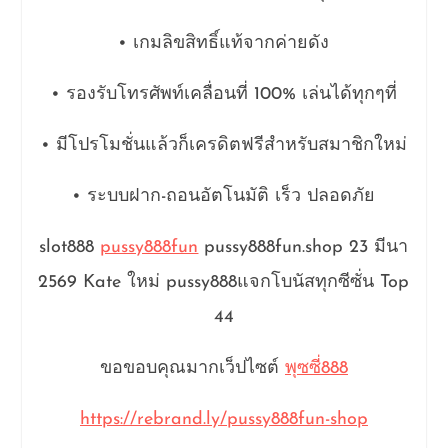
• เกมลิขสิทธิ์แท้จากค่ายดัง
• รองรับโทรศัพท์เคลื่อนที่ 100% เล่นได้ทุกๆที่
• มีโปรโมชั่นแล้วก็เครดิตฟรีสำหรับสมาชิกใหม่
• ระบบฝาก-ถอนอัตโนมัติ เร็ว ปลอดภัย
slot888
pussy888fun
pussy888fun.shop 23 มีนา
2569 Kate ใหม่ pussy888แจกโบนัสทุกซีซั่น Top
44
ขอขอบคุณมากเว็ปไซต์
พุซซี่888
https://rebrand.ly/pussy888fun-shop