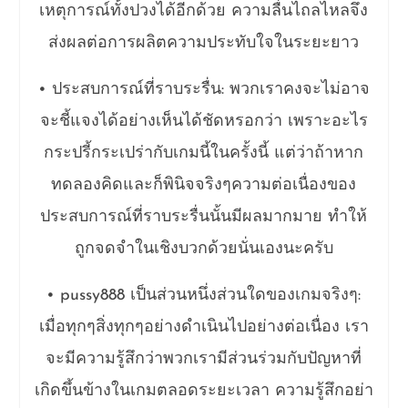
เหตุการณ์ทั้งปวงได้อีกด้วย ความลื่นไถลไหลจึง
ส่งผลต่อการผลิตความประทับใจในระยะยาว
• ประสบการณ์ที่ราบระรื่น: พวกเราคงจะไม่อาจ
จะชี้แจงได้อย่างเห็นได้ชัดหรอกว่า เพราะอะไร
กระปรี้กระเปร่ากับเกมนี้ในครั้งนี้ แต่ว่าถ้าหาก
ทดลองคิดและก็พินิจจริงๆความต่อเนื่องของ
ประสบการณ์ที่ราบระรื่นนั้นมีผลมากมาย ทำให้
ถูกจดจำในเชิงบวกด้วยนั่นเองนะครับ
• pussy888 เป็นส่วนหนึ่งส่วนใดของเกมจริงๆ:
เมื่อทุกๆสิ่งทุกๆอย่างดำเนินไปอย่างต่อเนื่อง เรา
จะมีความรู้สึกว่าพวกเรามีส่วนร่วมกับปัญหาที่
เกิดขึ้นข้างในเกมตลอดระยะเวลา ความรู้สึกอย่า