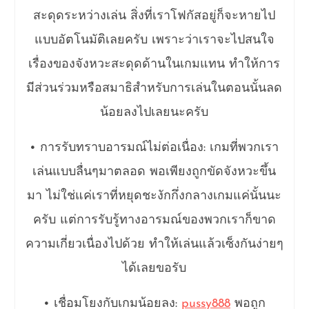
สะดุดระหว่างเล่น สิ่งที่เราโฟกัสอยู่ก็จะหายไป
แบบอัตโนมัติเลยครับ เพราะว่าเราจะไปสนใจ
เรื่องของจังหวะสะดุดด้านในเกมแทน ทำให้การ
มีส่วนร่วมหรือสมาธิสำหรับการเล่นในตอนนั้นลด
น้อยลงไปเลยนะครับ
• การรับทราบอารมณ์ไม่ต่อเนื่อง: เกมที่พวกเรา
เล่นแบบลื่นๆมาตลอด พอเพียงถูกขัดจังหวะขึ้น
มา ไม่ใช่แค่เราที่หยุดชะงักกึ่งกลางเกมแค่นั้นนะ
ครับ แต่การรับรู้ทางอารมณ์ของพวกเราก็ขาด
ความเกี่ยวเนื่องไปด้วย ทำให้เล่นแล้วเซ็งกันง่ายๆ
ได้เลยขอรับ
• เชื่อมโยงกับเกมน้อยลง:
pussy888
พอถูก