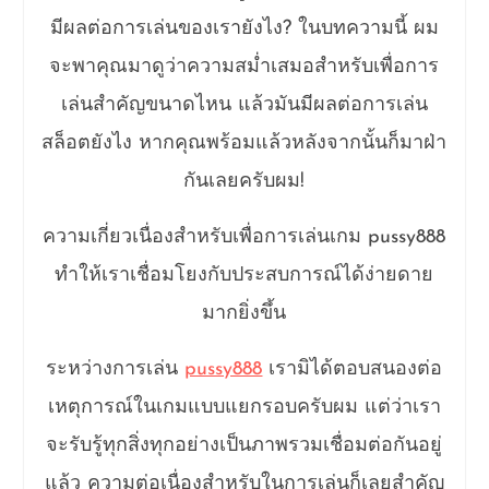
มีผลต่อการเล่นของเรายังไง? ในบทความนี้ ผม
จะพาคุณมาดูว่าความสม่ำเสมอสำหรับเพื่อการ
เล่นสำคัญขนาดไหน แล้วมันมีผลต่อการเล่น
สล็อตยังไง หากคุณพร้อมแล้วหลังจากนั้นก็มาฝ่า
กันเลยครับผม!
ความเกี่ยวเนื่องสำหรับเพื่อการเล่นเกม pussy888
ทำให้เราเชื่อมโยงกับประสบการณ์ได้ง่ายดาย
มากยิ่งขึ้น
ระหว่างการเล่น
pussy888
เรามิได้ตอบสนองต่อ
เหตุการณ์ในเกมแบบแยกรอบครับผม แต่ว่าเรา
จะรับรู้ทุกสิ่งทุกอย่างเป็นภาพรวมเชื่อมต่อกันอยู่
แล้ว ความต่อเนื่องสำหรับในการเล่นก็เลยสำคัญ