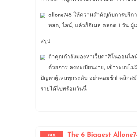
allone745 ให้ความสำคัญกับการบริก
ทสด, ไลน์, แล้วก็อีเมล ตลอด 1 วัน ผู้เ
สรุป
ถ้าคุณกำลังมองหาเว็บคาสิโนออนไลน์ท
ด้วยการ ลงทะเบียนง่าย, เข้าระบบไม่ม
ปัญหาผู้เล่นทุกระดับ อย่าคอยช้า! คลิกสม
รายได้ไปพร้อมวันนี้
…
The 6 Biggest Allone7
เม.ย.