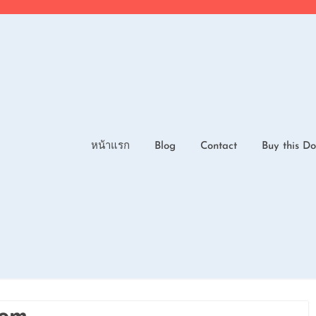
หน้าแรก
Blog
Contact
Buy this D