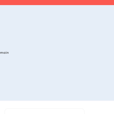
omain