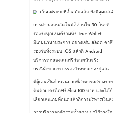
เว้นแต่ระบบที่ล้ำสมัยแล้ว ยังมีจุดเด่น
การฝาก-ถอนอัตโนมัติด้านใน 30 วินาที
รองรับทุกแบงค์รวมทั้ง True Wallet
มีเกมนานาประการ อย่างเช่น สล็อต คาสิ
รองรับทั้งระบบ iOS แล้วก็ Android
บริการทดลองเล่นฟรีก่อนพนันจริง
กรณีศึกษาการบรรลุเป้าหมายของผู้เล่น
มีผู้เล่นเป็นจำนวนมากที่สามารถสร้างรายไ
ต้นด้วยเครดิตฟรีเพียง 100 บาท และได้ก
เลือกเล่นเกมที่ถนัดแล้วก็การบริหารเงินลงท
การบริการลูกค้ารวมทั้งความน่าไว้วางใจ