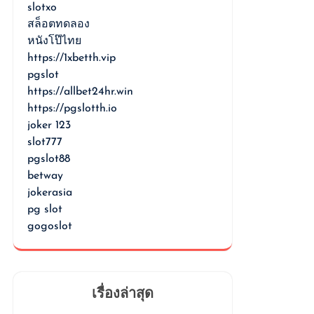
slotxo
สล็อตทดลอง
หนังโป๊ไทย
https://1xbetth.vip
pgslot
https://allbet24hr.win
https://pgslotth.io
joker 123
slot777
pgslot88
betway
jokerasia
pg slot
gogoslot
เรื่องล่าสุด