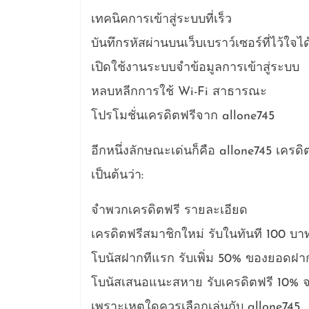
เทคนิคการเข้าสู่ระบบที่เร็ว
บันทึกรหัสผ่านบนเว็บเบราว์เซอร์ที่ไว้ใจได
เปิดใช้งานระบบจำข้อมูลการเข้าสู่ระบบ
หลบหลีกการใช้ Wi-Fi สาธารณะ
โปรโมชั่นเครดิตฟรีจาก allone745
อีกหนึ่งลักษณะเด่นก็คือ allone745 เครดิ
เป็นต้นว่า:
จำพวกเครดิตฟรี รายละเอียด
เครดิตฟรีสมาชิกใหม่ รับในทันที 100 บาท
โบนัสฝากทีแรก รับเพิ่ม 50% ของยอดฝาก
โบนัสเสนอแนะสหาย รับเครดิตฟรี 10
เพราะเหตุใดควรเลือกเล่นกับ allone745