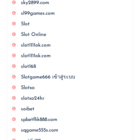
sky2899.com
sl99games.com
Slot
Slot Online
slot1111ok.com
slot1111ok.com
slot168
Slotgame666 เข้าสู่ระบบ
Slotxo
slotxo24hr
soibet
spbetflik888.com
sqgame555s.com