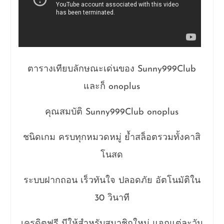
ตารางเทียบลักษณะเด่นของ Sunny999Club
และก็ onoplus
คุณสมบัติ Sunny999Club onoplus
ชนิดเกม ครบทุกหมวดหมู่ ย้ำสล็อตรวมทั้งคาสิ
โนสด
ระบบฝากถอน เร็วทันใจ ปลอดภัย อัตโนมัติใน
30 วินาที
เครดิตฟรี มีให้สำหรับสมาชิกใหม่ แจกแต่ละวัน