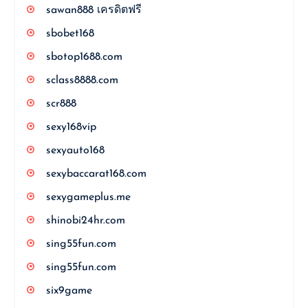
sawan888 เครดิตฟรี
sbobet168
sbotop1688.com
sclass8888.com
scr888
sexy168vip
sexyauto168
sexybaccarat168.com
sexygameplus.me
shinobi24hr.com
sing55fun.com
sing55fun.com
six9game