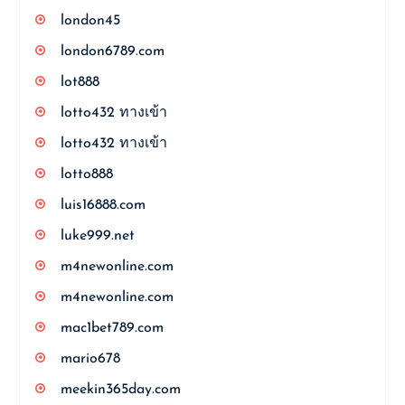
london45
london6789.com
lot888
lotto432 ทางเข้า
lotto432 ทางเข้า
lotto888
luis16888.com
luke999.net
m4newonline.com
m4newonline.com
mac1bet789.com
mario678
meekin365day.com