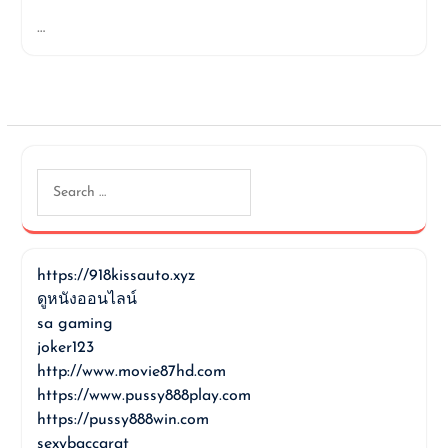
…
Search
for:
https://918kissauto.xyz
ดูหนังออนไลน์
sa gaming
joker123
http://www.movie87hd.com
https://www.pussy888play.com
https://pussy888win.com
sexybaccarat