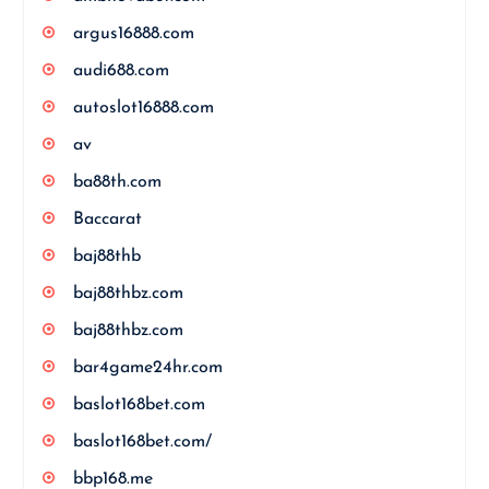
argus16888.com
audi688.com
autoslot16888.com
av
ba88th.com
Baccarat
baj88thb
baj88thbz.com
baj88thbz.com
bar4game24hr.com
baslot168bet.com
baslot168bet.com/
bbp168.me