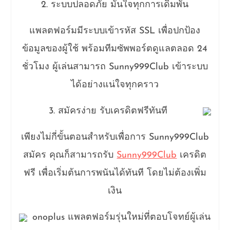
2. ระบบปลอดภัย มั่นใจทุกการเดิมพัน
แพลตฟอร์มมีระบบเข้ารหัส SSL เพื่อปกป้อง
ข้อมูลของผู้ใช้ พร้อมทีมซัพพอร์ตดูแลตลอด 24
ชั่วโมง ผู้เล่นสามารถ Sunny999Club เข้าระบบ
ได้อย่างแน่ใจทุกคราว
3. สมัครง่าย รับเครดิตฟรีทันที
เพียงไม่กี่ขั้นตอนสำหรับเพื่อการ Sunny999Club
สมัคร คุณก็สามารถรับ
Sunny999Club
เครดิต
ฟรี เพื่อเริ่มต้นการพนันได้ทันที โดยไม่ต้องเพิ่ม
เงิน
onoplus แพลตฟอร์มรุ่นใหม่ที่ตอบโจทย์ผู้เล่น