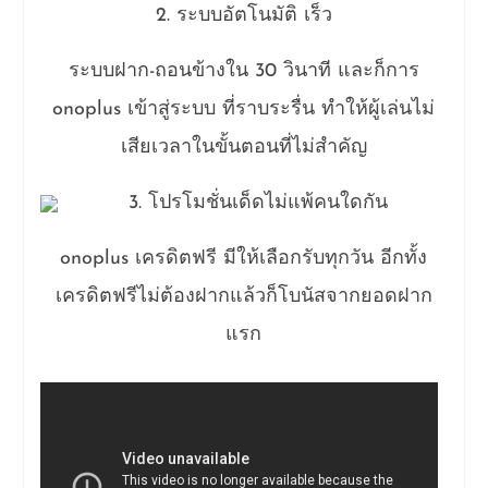
2. ระบบอัตโนมัติ เร็ว
ระบบฝาก-ถอนข้างใน 30 วินาที และก็การ
onoplus เข้าสู่ระบบ ที่ราบระรื่น ทำให้ผู้เล่นไม่
เสียเวลาในขั้นตอนที่ไม่สำคัญ
3. โปรโมชั่นเด็ดไม่แพ้คนใดกัน
onoplus เครดิตฟรี มีให้เลือกรับทุกวัน อีกทั้ง
เครดิตฟรีไม่ต้องฝากแล้วก็โบนัสจากยอดฝาก
แรก