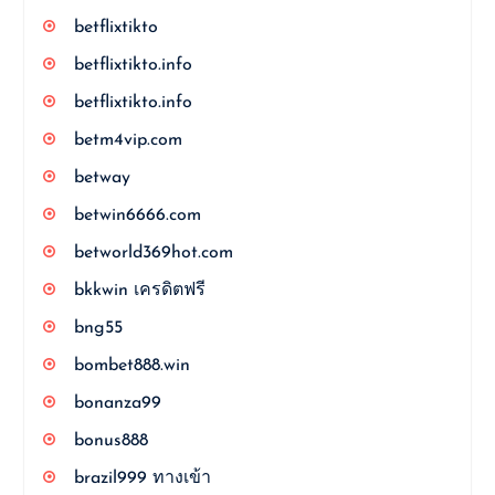
betflixtikto
betflixtikto.info
betflixtikto.info
betm4vip.com
betway
betwin6666.com
betworld369hot.com
bkkwin เครดิตฟรี
bng55
bombet888.win
bonanza99
bonus888
brazil999 ทางเข้า