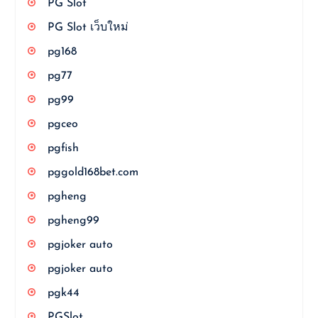
PG Slot
PG Slot เว็บใหม่
pg168
pg77
pg99
pgceo
pgfish
pggold168bet.com
pgheng
pgheng99
pgjoker auto
pgjoker auto
pgk44
PGSlot