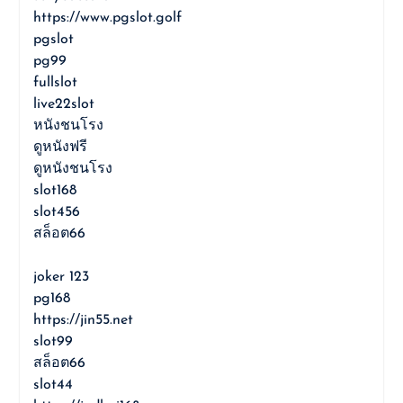
https://www.pgslot.golf
pgslot
pg99
fullslot
live22slot
หนังชนโรง
ดูหนังฟรี
ดูหนังชนโรง
slot168
slot456
สล็อต66
joker 123
pg168
https://jin55.net
slot99
สล็อต66
slot44