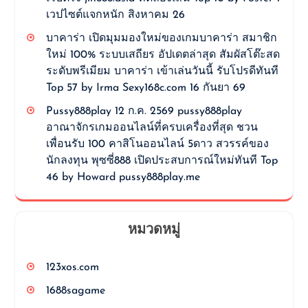
เวปไซต์แจกหนัก สิงหาคม 26
บาคาร่า เปิดมุมมองใหม่ของเกมบาคาร่า สมาชิก
ใหม่ 100% ระบบเสถียร อัปเดตล่าสุด สัมผัสโต๊ะสด
ระดับพรีเมียม บาคาร่า เข้าเล่นวันนี้ รับโปรดีทันที
Top 57 by Irma Sexy168c.com 16 กันยา 69
Pussy888play 12 ก.ค. 2569 pussy888play
อาณาจักรเกมออนไลน์ที่ครบเครื่องที่สุด ชวน
เพื่อนรับ 100 คาสิโนออนไลน์ 5ดาว สวรรค์ของ
นักลงทุน พุซซี่888 เปิดประสบการณ์ใหม่ทันที Top
46 by Howard pussy888play.me
หมวดหมู่
123xos.com
1688sagame