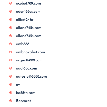
acebet789.com
aden168ss.com
allbet24hr
allone745s.com
allone745s.com
amb888
ambnovabet.com
argus16888.com
audi688.com
autoslot16888.com
av
ba88th.com
Baccarat