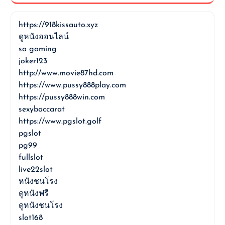
https://918kissauto.xyz
ดูหนังออนไลน์
sa gaming
joker123
http://www.movie87hd.com
https://www.pussy888play.com
https://pussy888win.com
sexybaccarat
https://www.pgslot.golf
pgslot
pg99
fullslot
live22slot
หนังชนโรง
ดูหนังฟรี
ดูหนังชนโรง
slot168