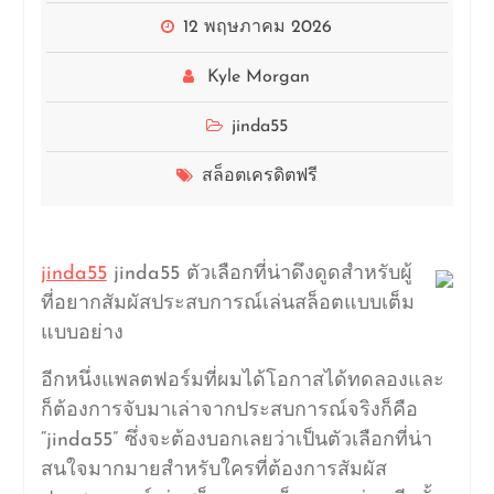
12 พฤษภาคม 2026
Kyle Morgan
jinda55
สล็อตเครดิตฟรี
jinda55
jinda55 ตัวเลือกที่น่าดึงดูดสำหรับผู้
ที่อยากสัมผัสประสบการณ์เล่นสล็อตแบบเต็ม
แบบอย่าง
อีกหนึ่งแพลตฟอร์มที่ผมได้โอกาสได้ทดลองและ
ก็ต้องการจับมาเล่าจากประสบการณ์จริงก็คือ
“jinda55” ซึ่งจะต้องบอกเลยว่าเป็นตัวเลือกที่น่า
สนใจมากมายสำหรับใครที่ต้องการสัมผัส