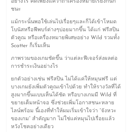
อย่างไร คิดเพียงแค่ว่าถ้าเครื่องหมายเรียงกันก็
ชนะ
แม้กระนั้นพอใช้เล่นไปเรื่อยๆและก็ได้เข้าโหมด
โบนัสหรือฟีพบร์ต่างๆบ่อยมากขึ้น ได้แก่ ฟรีสปิน
ตัวคูณ หรือเครื่องหมายพิเศษอย่าง Wild รวมทั้ง
Scatter ก็เริ่มเห็น
ภาพรวมของเกมชัดขึ้น ว่าแต่ละฟีเจอร์ส่งผลต่อ
การชำระเงินอย่างไร
ยกตัวอย่างเช่น ฟรีสปิน ไม่ได้แค่ให้หมุนฟรี แต่
บางเกมยังเพิ่มตัวคูณเข้าไปด้วย ทำให้รางวัลที่ได้
สูงมากขึ้นแบบเห็นได้ชัด หรือบางเกมมี Wild ที่
ขยายเต็มหน้าจอ ซึ่งช่วยเพิ่มโอกาสชนะหลาย
ไลน์พร้อม นี้เองที่ทำให้ผมเริ่มเข้าใจว่า “จังหวะ
ของเกม” สำคัญมาก ไม่ใช่แค่หมุนไปเรื่อยแล้ว
หวังโชคอย่างเดียว