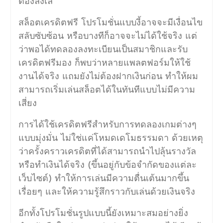
ต้องลังเล
สล็อตเครดิตฟรี โปรโมชั่นแบบงี้อาจจะมีเงื่อนไข
สลับซับซ้อน หรือบางทีก็อาจจะไม่ได้ใช้จริง แต่
ว่าพอได้ทดลองลงทะเบียนเป็นสมาชิกและรับ
เครดิตฟรีมอง ก็พบว่าหลายแพลตฟอร์มให้ใช้
งานได้จริง แถมยังไม่ต้องฝากเงินก่อน ทำให้ผม
สามารถเริ่มเล่นสล็อตได้ในทันทีแบบไม่มีความ
เสี่ยง
การได้ใช้เครดิตฟรีสำหรับการทดลองเกมต่างๆ
แบบมุ่งมั่น ไม่ใช่แค่โหมดเดโมธรรมดา ด้วยเหตุ
ว่าครั้งคราวเครดิตที่ได้สามารถนำไปลุ้นรางวัล
หรือทำเงินได้จริง (ขึ้นอยู่กับข้อจำกัดของแต่ละ
เว็บไซต์) ทำให้การเล่นมีความตื่นเต้นมากขึ้น
เรื่อยๆ และให้ความรู้สึกราวกับเล่นด้วยเงินจริง
อีกทั้งโปรโมชั่นรูปแบบนี้ยังเหมาะสมอย่างยิ่ง