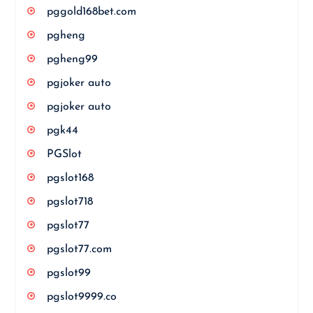
pggold168bet.com
pgheng
pgheng99
pgjoker auto
pgjoker auto
pgk44
PGSlot
pgslot168
pgslot718
pgslot77
pgslot77.com
pgslot99
pgslot9999.co