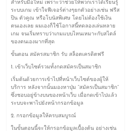
สำหรับมือใหม่ เพราะว่าช่วยให้พวกเราได้เรียนรู้
ระบบเกม เข้าใจฟีเจอร์ต่างๆยกตัวอย่างเช่น ฟรีส
ปิน ตัวคูณ หรือโบนัสพิเศษ โดยไม่ต้องใช้เงิน
ตนเองเลย ผมเองก็ใช้โอกาสนี้ทดลองเล่นหลาย
เกม จนเริ่มทราบว่าเกมแบบไหนเหมาะกับสไตล์
ของตนเองมากที่สุด
ขั้นตอน สมัครสมาชิก รับ สล็อตเครดิตฟรี
1. เข้าเว็บไซต์รวมทั้งกดสมัครเป็นสมาชิก
เริ่มต้นด้วยการเข้าไปที่หน้าเว็บไซต์ของผู้ให้
บริการ หลังจากนั้นมองหาปุ่ม “สมัครเป็นสมาชิก”
ซึ่งชอบอยู่ข้างบนของหน้าเว็บ เมื่อกดเข้าไปแล้ว
ระบบจะพาไปยังหน้ากรอกข้อมูล
2. กรอกข้อมูลให้ครบสมบูรณ์
ในขั้นตอนนี้จะให้กรอกข้อมูลเบื้องต้น อย่างเช่น