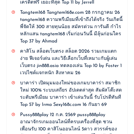
เครดิตฟรี เยอะที่สุด Top 11 by Jerrell
Tangtem168 Tangtem168e.com 28 กรกฎาคม 26
tangtem168 ความพรีเมียมที่เข้าถึงได้จริง วันเกิดนี้
พี่จัดให้ 300 สายทุนน้อย สมัครด่วน การันตี กำไร
หลักแสน tangtem168 เริ่มก่อนวันนี้ มีลุ้นก่อนใคร
Top 37 by Ahmad
คาสิโน สล็อตเว็บตรง สล็อต 2026 รวมเกมแตก
ง่าย ฟีเจอร์เด่น และวิธีเลือกเว็บที่เหมาะกับผู้เล่น
เว็บตรง jin888.asia ทดลองเล่น Top 10 by Foster 1
เวปไซต์แจกหนัก สิงหาคม 26
บาคาร่า เปิดมุมมองใหม่ของเกมบาคาร่า สมาชิก
ใหม่ 100% ระบบเสถียร อัปเดตล่าสุด สัมผัสโต๊ะสด
ระดับพรีเมียม บาคาร่า เข้าเล่นวันนี้ รับโปรดีทันที
Top 57 by Irma Sexy168c.com 16 กันยา 69
Pussy888play 12 ก.ค. 2569 pussy888play
อาณาจักรเกมออนไลน์ที่ครบเครื่องที่สุด ชวน
เพื่อนรับ 100 คาสิโนออนไลน์ 5ดาว สวรรค์ของ