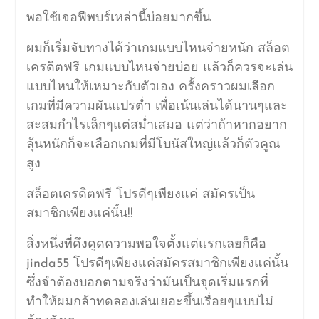
พอใช้เจอฟีพบร์เหล่านี้บ่อยมากขึ้น
ผมก็เริ่มจับทางได้ว่าเกมแบบไหนจ่ายหนัก สล็อต
เครดิตฟรี เกมแบบไหนจ่ายบ่อย แล้วก็ควรจะเล่น
แบบไหนให้เหมาะกับตัวเอง ครั้งคราวผมเลือก
เกมที่มีความผันแปรต่ำ เพื่อเน้นเล่นได้นานๆและ
สะสมกำไรเล็กๆแต่สม่ำเสมอ แต่ว่าถ้าหากอยาก
ลุ้นหนักก็จะเลือกเกมที่มีโบนัสใหญ่แล้วก็ตัวคูณ
สูง
สล็อตเครดิตฟรี โปรดีๆเพียงแค่ สมัครเป็น
สมาชิกเพียงแค่นั้น!!
สิ่งหนึ่งที่ดึงดูดความพอใจตั้งแต่แรกเลยก็คือ
jinda55 โปรดีๆเพียงแค่สมัครสมาชิกเพียงแค่นั้น
ซึ่งจำต้องบอกตามจริงว่ามันเป็นจุดเริ่มแรกที่
ทำให้ผมกล้าทดลองเล่นเยอะขึ้นเรื่อยๆแบบไม่