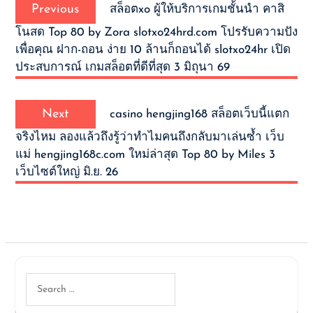
Previous
เรื่อง
Previous
สล็อตxo ผู้ให้บริการเกมชั้นนำ คาสิ
post:
โนสด Top 80 by Zora slotxo24hrd.com โปรรับความปัง
เพื่อคุณ ฝาก-ถอน ง่าย 10 ล้านก็ถอนได้ slotxo24hr เปิด
ประสบการณ์ เกมสล็อตที่ดีที่สุด 3 มิถุนา 69
Next
Next
casino hengjing168 สล็อตเว็บนี้แตก
post:
จริงไหม ลองแล้วถึงรู้ว่าทำไมคนถึงกลับมาเล่นซ้ำ เว็บ
แม่ hengjing168c.com ใหม่ล่าสุด Top 80 by Miles 3
เว็บไซต์ใหญ่ มิ.ย. 26
Search
for: