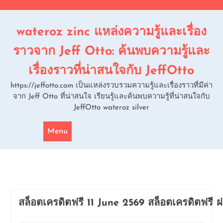
Skip
to
content
wateroz zinc แหล่งความรู้และเรื่อง
ราวจาก Jeff Otto: ค้นพบความรู้และ
เรื่องราวที่น่าสนใจกับ JeffOtto
https://jeffotto.com เป็นแหล่งรวบรวมความรู้และเรื่องราวที่มีค่า
จาก Jeff Otto ที่น่าสนใจ เรียนรู้และค้นพบความรู้ที่น่าสนใจกับ
JeffOtto wateroz silver
Menu
สล็อตเครดิตฟรี 11 June 2569 สล็อตเครดิตฟรี ฝา