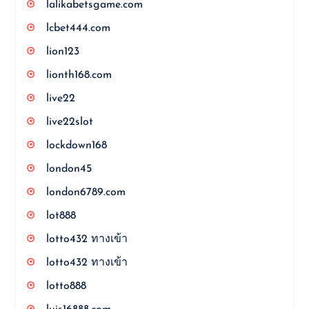
lalikabetsgame.com
lcbet444.com
lion123
lionth168.com
live22
live22slot
lockdown168
london45
london6789.com
lot888
lotto432 ทางเข้า
lotto432 ทางเข้า
lotto888