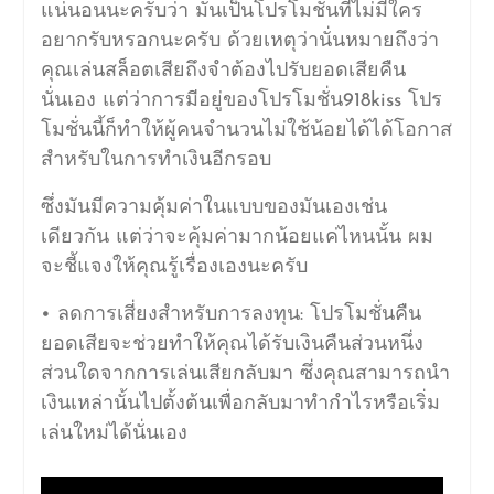
แน่นอนนะครับว่า มันเป็นโปรโมชั่นที่ไม่มีใคร
อยากรับหรอกนะครับ ด้วยเหตุว่านั่นหมายถึงว่า
คุณเล่นสล็อตเสียถึงจำต้องไปรับยอดเสียคืน
นั่นเอง แต่ว่าการมีอยู่ของโปรโมชั่น918kiss โปร
โมชั่นนี้ก็ทำให้ผู้คนจำนวนไม่ใช้น้อยได้ได้โอกาส
สำหรับในการทำเงินอีกรอบ
ซึ่งมันมีความคุ้มค่าในแบบของมันเองเช่น
เดียวกัน แต่ว่าจะคุ้มค่ามากน้อยแค่ไหนนั้น ผม
จะชี้แจงให้คุณรู้เรื่องเองนะครับ
• ลดการเสี่ยงสำหรับการลงทุน: โปรโมชั่นคืน
ยอดเสียจะช่วยทำให้คุณได้รับเงินคืนส่วนหนึ่ง
ส่วนใดจากการเล่นเสียกลับมา ซึ่งคุณสามารถนำ
เงินเหล่านั้นไปตั้งต้นเพื่อกลับมาทำกำไรหรือเริ่ม
เล่นใหม่ได้นั่นเอง