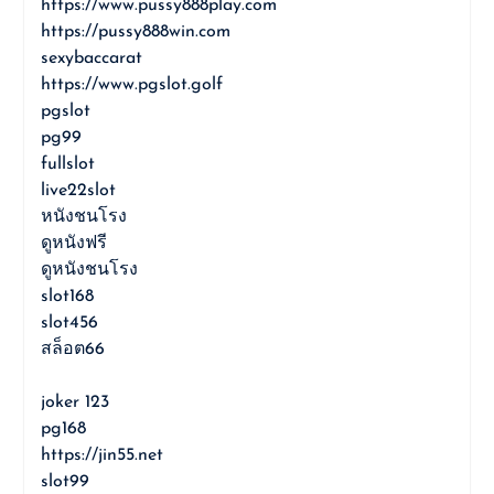
https://www.pussy888play.com
https://pussy888win.com
sexybaccarat
https://www.pgslot.golf
pgslot
pg99
fullslot
live22slot
หนังชนโรง
ดูหนังฟรี
ดูหนังชนโรง
slot168
slot456
สล็อต66
joker 123
pg168
https://jin55.net
slot99