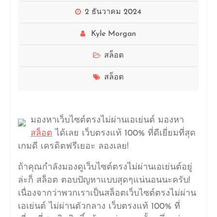
2 ธันวาคม 2024
Kyle Morgan
สล็อต
สล็อต
มองหาเว็บไซต์ตรงไม่ผ่านเอเย่นต์ มองหา
สล็อต
ได้เลย เว็บตรงแท้ 100% ที่ดีเยี่ยมที่สุด
เกมดี เครดิตฟรีเยอะ ลองเลย!
ถ้าคุณกำลังมองดูเว็บไซต์ตรงไม่ผ่านเอเย่นต์อยู่
ล่ะก็ สล็อต ตอบปัญหาแบบสุดๆแน่นอนนะครับ!
เนื่องจากว่าพวกเราเป็นสล็อตเว็บไซต์ตรงไม่ผ่าน
เอเย่นต์ ไม่ผ่านตัวกลาง เว็บตรงแท้ 100% ที่