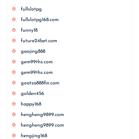
fullslotpg
fullslotpg168.com
funny18
future24bet.com
gaojing888
gem99ths.com
gem99ths.com
goatza888fin.com
golden456
happy168
hengheng9899.com
hengheng9899.com
hengjing168