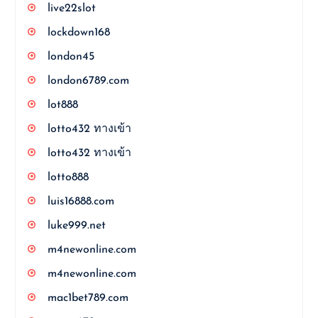
live22slot
lockdown168
london45
london6789.com
lot888
lotto432 ทางเข้า
lotto432 ทางเข้า
lotto888
luis16888.com
luke999.net
m4newonline.com
m4newonline.com
mac1bet789.com