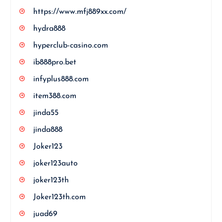
https://www.mfj889xx.com/
hydra888
hyperclub-casino.com
ib888pro.bet
infyplus888.com
item388.com
jinda55
jinda888
Joker123
joker123auto
joker123th
Joker123th.com
juad69