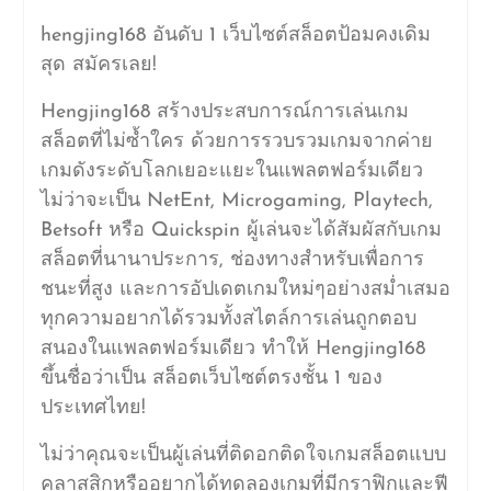
hengjing168 อันดับ 1 เว็บไซต์สล็อตป้อมคงเดิม
สุด สมัครเลย!
Hengjing168 สร้างประสบการณ์การเล่นเกม
สล็อตที่ไม่ซ้ำใคร ด้วยการรวบรวมเกมจากค่าย
เกมดังระดับโลกเยอะแยะในแพลตฟอร์มเดียว
ไม่ว่าจะเป็น NetEnt, Microgaming, Playtech,
Betsoft หรือ Quickspin ผู้เล่นจะได้สัมผัสกับเกม
สล็อตที่นานาประการ, ช่องทางสำหรับเพื่อการ
ชนะที่สูง และการอัปเดตเกมใหม่ๆอย่างสม่ำเสมอ
ทุกความอยากได้รวมทั้งสไตล์การเล่นถูกตอบ
สนองในแพลตฟอร์มเดียว ทำให้ Hengjing168
ขึ้นชื่อว่าเป็น สล็อตเว็บไซต์ตรงชั้น 1 ของ
ประเทศไทย!
ไม่ว่าคุณจะเป็นผู้เล่นที่ติดอกติดใจเกมสล็อตแบบ
คลาสสิกหรืออยากได้ทดลองเกมที่มีกราฟิกและฟี