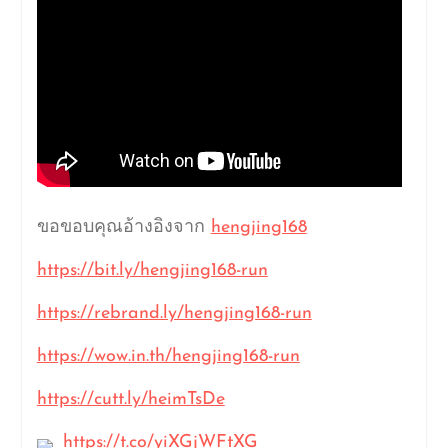
ขอขอบคุณอ้างอิงจาก
hengjing168
https://bit.ly/hengjing168-run
https://rebrand.ly/hengjing168-run
https://wow.in.th/hengjing168-run
https://cutt.ly/heimTsDe
https://t.co/yiXGjWFtXG