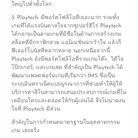
ใหญ่ไปทั่วทั้งโลก
3. Playtech: มีพอร์ตโฟลิโอที่เยอะมาก รวมทั้ง
เกมที่ได้แรงบันดาลใจจากซูเปอร์ฮีโร่ Playtech
ได้กลายเป็นค่ายเกมที่มีชื่อในด้านการสร้างเกม
สล็อตที่มีกราฟิกสวย แอนิเมชั่นน่าเร้าใจ แล้วก็
ฟีเจอร์โบนัสที่หลากหลาย นอกเหนือจากนี้
Playtech ยังมีพอร์ตโฟลิโอที่รวมเกมโต๊ะ, วิดีโอ
โป๊กเกอร์, และเกมสด ที่สำคัญเป็น Playtech ได้
พัฒนาแพลตฟอร์มเกมที่เรียกว่า IMS ซึ่งเป็น
ระบบอินทราเน็ตแบบบูรณาการที่ช่วยทำให้ผู้ให้
บริการคาสิโนสามารถเสนอประสบการณ์เกมที่ไม่
เหมือนใครและตลอดให้กับผู้เล่นได้ จึงไม่น่าฉงน
ใจที่ Playtech มีส่วน
สำคัญในการกำหนดมาตรฐานในอุตสาหกรรม
เกม เฮงจริง