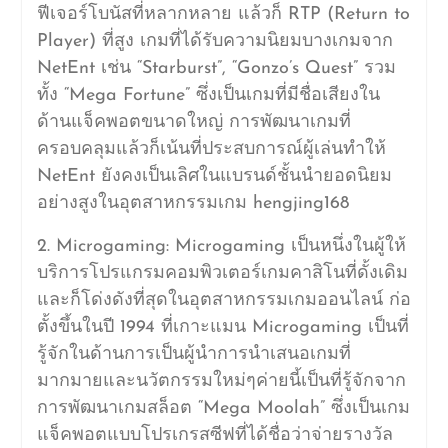
ฟีเจอร์โบนัสที่หลากหลาย แล้วก็ RTP (Return to
Player) ที่สูง เกมที่ได้รับความนิยมบางเกมจาก
NetEnt เช่น “Starburst”, “Gonzo’s Quest” รวม
ทั้ง “Mega Fortune” ซึ่งเป็นเกมที่มีชื่อเสียงใน
ด้านแจ็คพอตขนาดใหญ่ การพัฒนาเกมที่
ครอบคลุมแล้วก็เน้นที่ประสบการณ์ผู้เล่นทำให้
NetEnt ยังคงเป็นเลิศในแบรนด์ชั้นนำยอดนิยม
อย่างสูงในอุตสาหกรรมเกม hengjing168
2. Microgaming: Microgaming เป็นหนึ่งในผู้ให้
บริการโปรแกรมคอมพิวเตอร์เกมคาสิโนที่ดั้งเดิม
และก็โด่งดังที่สุดในอุตสาหกรรมเกมออนไลน์ ก่อ
ตั้งขึ้นในปี 1994 ที่เกาะแมน Microgaming เป็นที่
รู้จักในด้านการเป็นผู้นำการนำเสนอเกมที่
มากมายและนวัตกรรมใหม่ๆค่ายนี้เป็นที่รู้จักจาก
การพัฒนาเกมสล็อต “Mega Moolah” ซึ่งเป็นเกม
แจ็คพอตแบบโปรเกรสซีฟที่ได้ชื่อว่าจ่ายรางวัล