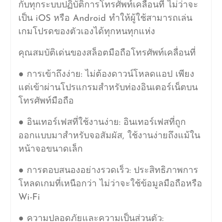
กับทุกระบบปฏิบัติการโทรศัพท์เคลื่อนที่ ไม่ว่าจะ
เป็น iOS หรือ Android ทำให้ผู้ใช้สามารถเล่น
เกมโปรดของตัวเองได้ทุกหนทุกแห่ง
คุณสมบัติเด่นของสล็อตมือถือโทรศัพท์เคลื่อนที่
● การเข้าถึงง่าย: ไม่ต้องดาวน์โหลดแอป เพียง
แต่เข้าผ่านโปรแกรมสำหรับท่องอินเตอร์เน็ตบน
โทรศัพท์มือถือ
● อินเทอร์เฟสที่ใช้งานง่าย: อินเทอร์เฟสที่ถูก
ออกแบบมาสำหรับจอสัมผัส, ใช้งานง่ายถึงแม้ใน
หน้าจอขนาดเล็ก
● การตอบสนองอย่างรวดเร็ว: ประสิทธิภาพการ
โหลดเกมที่เหนือกว่า ไม่ว่าจะใช้ข้อมูลมือถือหรือ
Wi-Fi
● ความปลอดภัยและความเป็นส่วนตัว: