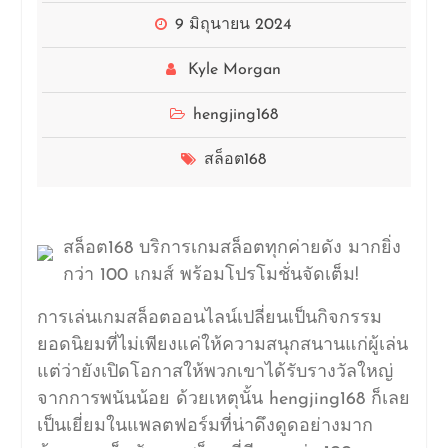
9 มิถุนายน 2024
Kyle Morgan
hengjing168
สล็อต168
สล็อต168 บริการเกมสล็อตทุกค่ายดัง มากยิ่ง
กว่า 100 เกมส์ พร้อมโปรโมชั่นจัดเต็ม!
การเล่นเกมสล็อตออนไลน์เปลี่ยนเป็นกิจกรรม
ยอดนิยมที่ไม่เพียงแค่ให้ความสนุกสนานแก่ผู้เล่น
แต่ว่ายังเปิดโอกาสให้พวกเขาได้รับรางวัลใหญ่
จากการพนันน้อย ด้วยเหตุนั้น hengjing168 ก็เลย
เป็นเยี่ยมในแพลตฟอร์มที่น่าดึงดูดอย่างมาก