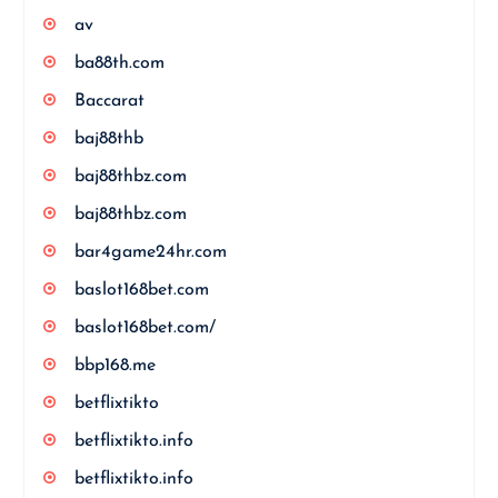
av
ba88th.com
Baccarat
baj88thb
baj88thbz.com
baj88thbz.com
bar4game24hr.com
baslot168bet.com
baslot168bet.com/
bbp168.me
betflixtikto
betflixtikto.info
betflixtikto.info