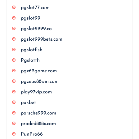
pgslot77.com
pgslot99
pgslot9999.co
pgslot999bets.com
pgslotfish
Pgslotth
pgx62game.com
pgzeus88win.com
play97vip.com
pokbet
porsche999.com
proded888x.com
PunPro66