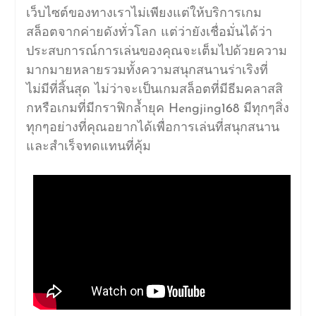
เว็บไซต์ของทางเราไม่เพียงแต่ให้บริการเกม
สล็อตจากค่ายดังทั่วโลก แต่ว่ายังเชื่อมั่นได้ว่า
ประสบการณ์การเล่นของคุณจะเต็มไปด้วยความ
มากมายหลายรวมทั้งความสนุกสนานร่าเริงที่
ไม่มีที่สิ้นสุด ไม่ว่าจะเป็นเกมสล็อตที่มีธีมคลาสสิ
กหรือเกมที่มีกราฟิกล้ำยุค Hengjing168 มีทุกๆสิ่ง
ทุกๆอย่างที่คุณอยากได้เพื่อการเล่นที่สนุกสนาน
และสำเร็จทดแทนที่คุ้ม