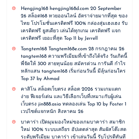
Hengjing168 hengjing168d.com 20 September
26 สล็อต168 หวยออนไลน์ อัตราจ่ายมากที่สุด ของ
ไทย โปรโมชั่นเครดิตฟรี 100% กล่องสุ่มเฮงเฮง รับ
เครดิตฟรี ยูสเดียว เล่นได้ทุกเกม เครดิตฟรี แจก
เครดิตฟรี เยอะที่สุด Top 11 by Jerrell
Tangtem168 Tangtem168e.com 28 กรกฎาคม 26
tangtem168 ความพรีเมียมที่เข้าถึงได้จริง วันเกิดนี้
พี่จัดให้ 300 สายทุนน้อย สมัครด่วน การันตี กำไร
หลักแสน tangtem168 เริ่มก่อนวันนี้ มีลุ้นก่อนใคร
Top 37 by Ahmad
คาสิโน สล็อตเว็บตรง สล็อต 2026 รวมเกมแตก
ง่าย ฟีเจอร์เด่น และวิธีเลือกเว็บที่เหมาะกับผู้เล่น
เว็บตรง jin888.asia ทดลองเล่น Top 10 by Foster 1
เวปไซต์แจกหนัก สิงหาคม 26
บาคาร่า เปิดมุมมองใหม่ของเกมบาคาร่า สมาชิก
ใหม่ 100% ระบบเสถียร อัปเดตล่าสุด สัมผัสโต๊ะสด
ระดับพรีเมียม บาคาร่า เข้าเล่นวันนี้ รับโปรดีทันที