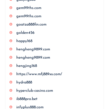
gem99ths.com
gem99ths.com
goatza888fin.com
golden456
happy168
hengheng9899.com
hengheng9899.com
hengjing168
https://www.mfj889xx.com/
hydra888
hyperclub-casino.com
ib888pro.bet
infyplus888.com