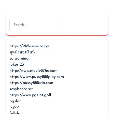
Search
for:
https://918kissauto.xyz
ดูหนังออนไลน์
sa gaming
joker123
http://www.movie87hd.com
https://www.pussy888play.com
https://pussy888win.com
sexybaccarat
https://www.pgslot.golf
pgslot
pg99
fullslot