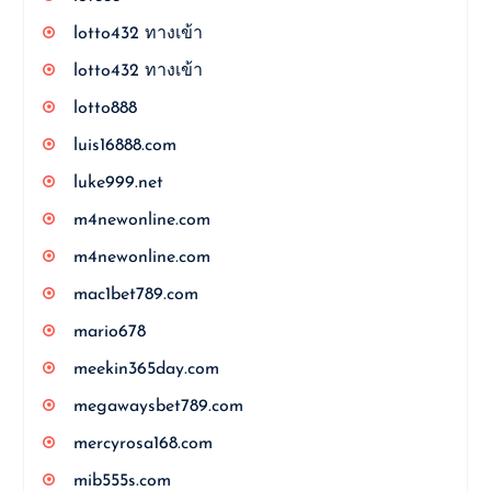
lotto432 ทางเข้า
lotto432 ทางเข้า
lotto888
luis16888.com
luke999.net
m4newonline.com
m4newonline.com
mac1bet789.com
mario678
meekin365day.com
megawaysbet789.com
mercyrosa168.com
mib555s.com