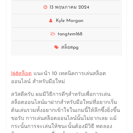
13 พฤษภาคม 2024
Kyle Morgan
tangtem168
สล็อตpg
168สล็อต
แนะนำ 10 เทคนิคการเล่นสล็อต
ออนไลน์ สำหรับมือใหม่
สวัสดีครับ ผมมีวิธีการดีๆสำหรับเพื่อการเล่น
สล็อตออนไลน์มาฝากสำหรับมือใหม่ที่อยากเริ่ม
ต้นเล่นรวมทั้งอยากเข้าใจในเกมนี้ให้ลึกซึ้งยิ่งขึ้น
ขอรับ การเล่นสล็อตออนไลน์นั้นไม่ยากเลย แม้
กระนั้นการจะเล่นให้ชนะนั้นต้องมีวิธี ทดลอง