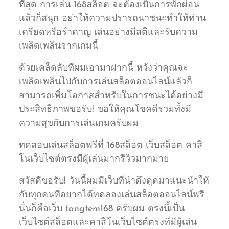
ที่สุด การเล่น 168สล็อต จะต้องเป็นการพักผ่อน
แล้วก็สนุก อย่าให้ความปรารถนาชนะทำให้ท่าน
เครียดหรือรำคาญ เล่นอย่างมีสติและรับความ
เพลิดเพลินจากเกมนี้
ด้วยเคล็ดลับที่ผมเอามาฝากนี้ หวังว่าคุณจะ
เพลิดเพลินไปกับการเล่นสล็อตออนไลน์แล้วก็
สามารถเพิ่มโอกาสสำหรับในการชนะได้อย่างมี
ประสิทธิภาพขอรับ! ขอให้คุณโชคดีรวมทั้งมี
ความสุขกับการเล่นเกมครับผม
ทดสอบเล่นสล็อตฟรีที่ 168สล็อต เว็บสล็อต คาสิ
โนเว็บไซต์ตรงมีผู้เล่นมากรีวิวมากมาย
สวัสดีขอรับ! วันนี้ผมมีเว็บที่น่าดึงดูดมาแนะนำให้
กับทุกคนที่อยากได้ทดลองเล่นสล็อตออนไลน์ฟรี
นั่นก็คือเว็บ tangtem168 ครับผม ตรงนี้เป็น
เว็บไซต์สล็อตและคาสิโนเว็บไซต์ตรงที่มีผู้เล่น