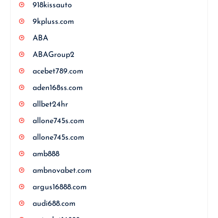
918kissauto
9kpluss.com
ABA
ABAGroup2
acebet789.com
aden168ss.com
allbet24hr
allone745s.com
allone745s.com
amb888
ambnovabet.com
argus16888.com
audi688.com