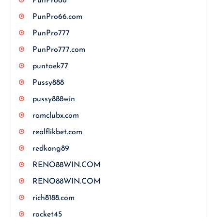
PunPro66
PunPro66.com
PunPro777
PunPro777.com
puntaek77
Pussy888
pussy888win
ramclubx.com
realflikbet.com
redkong89
RENO88WIN.COM
RENO88WIN.COM
rich8188.com
rocket45