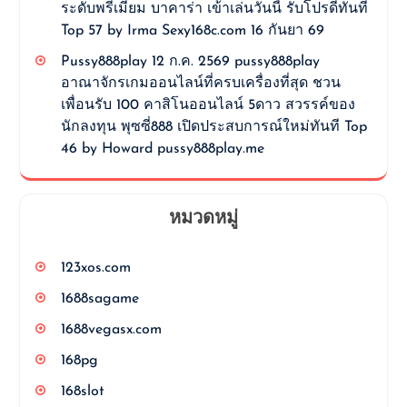
ระดับพรีเมียม บาคาร่า เข้าเล่นวันนี้ รับโปรดีทันที
Top 57 by Irma Sexy168c.com 16 กันยา 69
Pussy888play 12 ก.ค. 2569 pussy888play
อาณาจักรเกมออนไลน์ที่ครบเครื่องที่สุด ชวน
เพื่อนรับ 100 คาสิโนออนไลน์ 5ดาว สวรรค์ของ
นักลงทุน พุซซี่888 เปิดประสบการณ์ใหม่ทันที Top
46 by Howard pussy888play.me
หมวดหมู่
123xos.com
1688sagame
1688vegasx.com
168pg
168slot