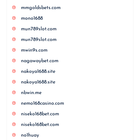
mmgoldsbets.com
mono1688
mun789slot.com
mun789slot.com
mwin9s.com
nagawaybet.com
nakoya1688.site
nakoya1688.site
nbwin.me
nemo168casino.com
niseko168bet.com
niseko168bet.com
no1huay