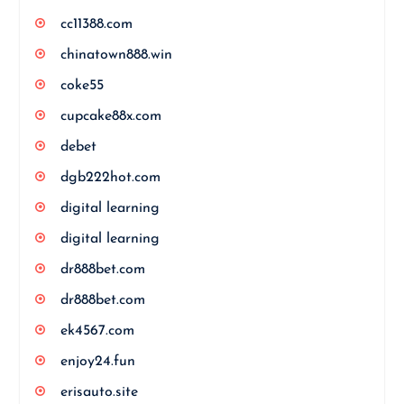
cc11388.com
chinatown888.win
coke55
cupcake88x.com
debet
dgb222hot.com
digital learning
digital learning
dr888bet.com
dr888bet.com
ek4567.com
enjoy24.fun
erisauto.site