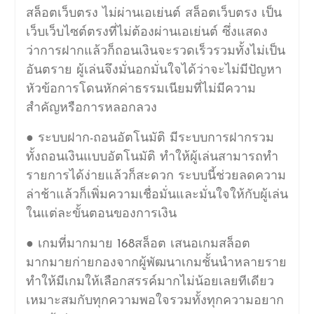
สล็อตเว็บตรง ไม่ผ่านเอเย่นต์ สล็อตเว็บตรง เป็น
เว็บเว็บไซต์ตรงที่ไม่ต้องผ่านเอเย่นต์ ซึ่งแสดง
ว่าการฝากแล้วก็ถอนเงินจะรวดเร็วรวมทั้งไม่เป็น
อันตราย ผู้เล่นจึงมั่นอกมั่นใจได้ว่าจะไม่มีปัญหา
หัวข้อการโดนหักค่าธรรมเนียมที่ไม่มีความ
สำคัญหรือการหลอกลวง
● ระบบฝาก-ถอนอัตโนมัติ มีระบบการฝากรวม
ทั้งถอนเงินแบบอัตโนมัติ ทำให้ผู้เล่นสามารถทำ
รายการได้ง่ายแล้วก็สะดวก ระบบนี้ช่วยลดความ
ล่าช้าแล้วก็เพิ่มความเชื่อมั่นและมั่นใจให้กับผู้เล่น
ในแต่ละขั้นตอนของการเงิน
● เกมที่มากมาย 168สล็อต เสนอเกมสล็อต
มากมายก่ายกองจากผู้พัฒนาเกมชั้นนำหลายราย
ทำให้มีเกมให้เลือกสรรค์มากไม่น้อยเลยทีเดียว
เหมาะสมกับทุกความพอใจรวมทั้งทุกความอยาก