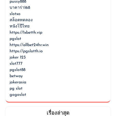
pussy888
บาคาร่า168
slotxo
สล็อตทดลอง
หนังโป๊ไทย
https://1xbetth.vip
pgslot
https://allbet24hr.win
https://pgslotth.io
joker 123
slot777
pgslot88
betway
jokerasia
pg slot
gogoslot
เรื่องล่าสุด