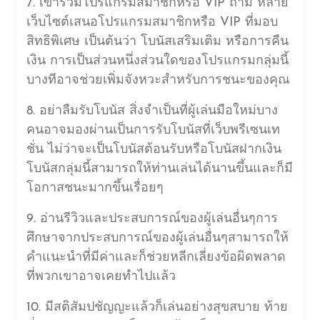
7. เข้าร่วมโปรแกรมสมาชิกหรือ VIP ถ้ามี หลาย
เว็บไซต์เสนอโปรแกรมสมาชิกหรือ VIP ที่มอบ
สิทธิพิเศษ เป็นต้นว่า โบนัสเสริมเติม หรือการคืน
เงิน การเป็นส่วนหนึ่งส่วนใดของโปรแกรมกลุ่มนี้
บางทีอาจช่วยเพิ่มจังหวะสำหรับการชนะของคุณ
8. อย่าลืมรับโบนัส สิ่งจำเป็นที่ผู้เล่นมือใหม่บาง
คนอาจมองผ่านเป็นการรับโบนัสที่เว็บพรีเซนเท
ชั่น ไม่ว่าจะเป็นโบนัสต้อนรับหรือโบนัสฝากเงิน
โบนัสกลุ่มนี้สามารถให้ท่านเล่นได้นานขึ้นและก็มี
โอกาสชนะมากขึ้นเรื่อยๆ
9. อ่านรีวิวและประสบการณ์ของผู้เล่นอื่นๆการ
ศึกษาจากประสบการณ์ของผู้เล่นอื่นๆสามารถให้
คำแนะนำที่มีค่าและก็ช่วยหลีกเลี่ยงข้อผิดพลาด
ที่พวกเขาอาจเคยทำไปแล้ว
10. มีสติสัมปชัญญะแล้วก็เล่นอย่างสุขสบาย ท้าย