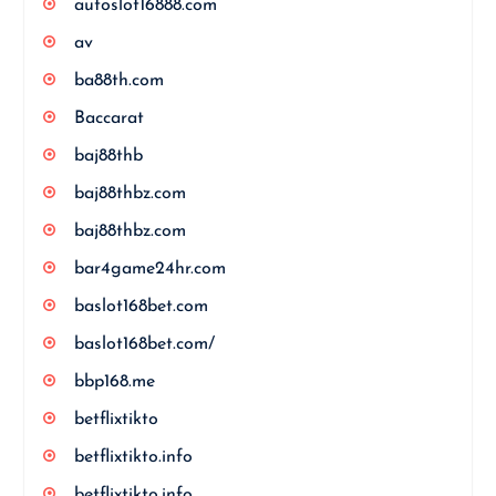
autoslot16888.com
av
ba88th.com
Baccarat
baj88thb
baj88thbz.com
baj88thbz.com
bar4game24hr.com
baslot168bet.com
baslot168bet.com/
bbp168.me
betflixtikto
betflixtikto.info
betflixtikto.info