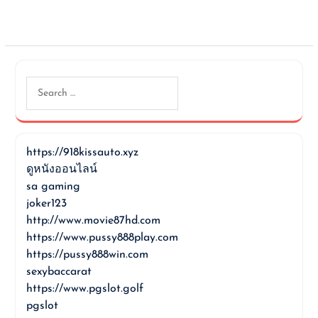
Search
for:
https://918kissauto.xyz
ดูหนังออนไลน์
sa gaming
joker123
http://www.movie87hd.com
https://www.pussy888play.com
https://pussy888win.com
sexybaccarat
https://www.pgslot.golf
pgslot