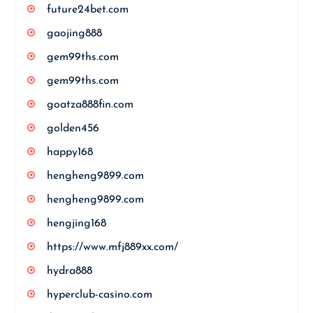
future24bet.com
gaojing888
gem99ths.com
gem99ths.com
goatza888fin.com
golden456
happy168
hengheng9899.com
hengheng9899.com
hengjing168
https://www.mfj889xx.com/
hydra888
hyperclub-casino.com