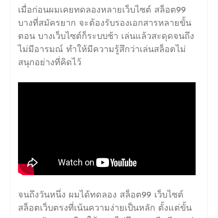
เมื่อก่อนผมเคยทดลองหลายเว็บไซต์ สล็อต99
บางที่สมัครยาก จะต้องรับรองเอกสารหลายขั้น
ตอน บางเว็บไซต์ก็ระบบช้า เล่นแล้วสะดุดจนถึง
ไม่มีอารมณ์ ทำให้มีความรู้สึกว่าเล่นสล็อตไม่
สนุกอย่างที่คิดไว้
จนถึงวันหนึ่ง ผมได้ทดลอง สล็อต99 เว็บไซต์
สล็อตเว็บตรงที่เน้นความง่ายเป็นหลัก ตั้งแต่ขั้น