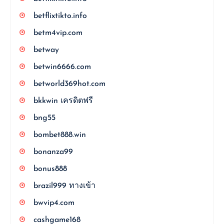
betflixtikto.info
betm4vip.com
betway
betwin6666.com
betworld369hot.com
bkkwin เครดิตฟรี
bng55
bombet888.win
bonanza99
bonus888
brazil999 ทางเข้า
bwvip4.com
cashgame168