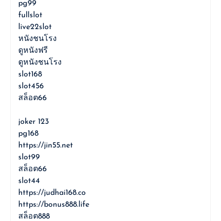
pg99
fullslot
live22slot
หนังชนโรง
ดูหนังฟรี
ดูหนังชนโรง
slot168
slot456
สล็อต66
joker 123
pg168
https://jin55.net
slot99
สล็อต66
slot44
https://judhai168.co
https://bonus888.life
สล็อต888