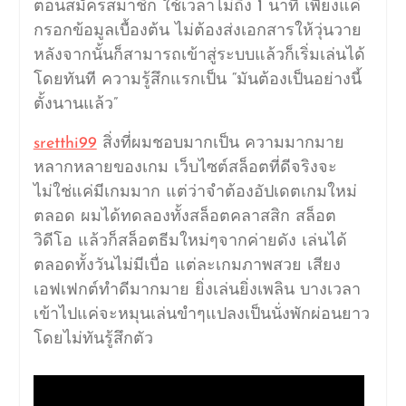
ตอนสมัครสมาชิก ใช้เวลาไม่ถึง 1 นาที เพียงแค่
กรอกข้อมูลเบื้องต้น ไม่ต้องส่งเอกสารให้วุ่นวาย
หลังจากนั้นก็สามารถเข้าสู่ระบบแล้วก็เริ่มเล่นได้
โดยทันที ความรู้สึกแรกเป็น “มันต้องเป็นอย่างนี้
ตั้งนานแล้ว”
sretthi99
สิ่งที่ผมชอบมากเป็น ความมากมาย
หลากหลายของเกม เว็บไซต์สล็อตที่ดีจริงจะ
ไม่ใช่แค่มีเกมมาก แต่ว่าจำต้องอัปเดตเกมใหม่
ตลอด ผมได้ทดลองทั้งสล็อตคลาสสิก สล็อต
วิดีโอ แล้วก็สล็อตธีมใหม่ๆจากค่ายดัง เล่นได้
ตลอดทั้งวันไม่มีเบื่อ แต่ละเกมภาพสวย เสียง
เอฟเฟกต์ทำดีมากมาย ยิ่งเล่นยิ่งเพลิน บางเวลา
เข้าไปแค่จะหมุนเล่นขำๆแปลงเป็นนั่งพักผ่อนยาว
โดยไม่ทันรู้สึกตัว