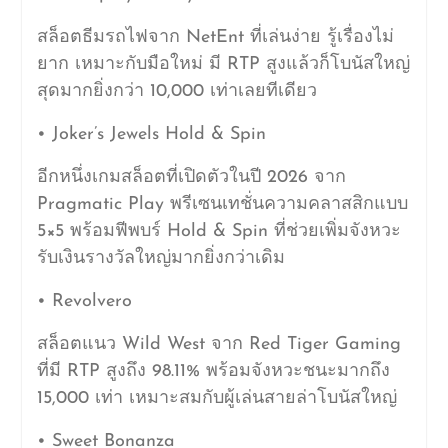
สล็อตธีมรถไฟจาก NetEnt ที่เล่นง่าย รู้เรื่องไม่
ยาก เหมาะกับมือใหม่ มี RTP สูงแล้วก็โบนัสใหญ่
สุดมากยิ่งกว่า 10,000 เท่าเลยทีเดียว
• Joker’s Jewels Hold & Spin
อีกหนึ่งเกมสล็อตที่เปิดตัวในปี 2026 จาก
Pragmatic Play พรีเซนเทชั่นความคลาสสิกแบบ
5×5 พร้อมฟีพบร์ Hold & Spin ที่ช่วยเพิ่มจังหวะ
รับเงินรางวัลใหญ่มากยิ่งกว่าเดิม
• Revolvero
สล็อตแนว Wild West จาก Red Tiger Gaming
ที่มี RTP สูงถึง 98.11% พร้อมจังหวะชนะมากถึง
15,000 เท่า เหมาะสมกับผู้เล่นสายล่าโบนัสใหญ่
• Sweet Bonanza