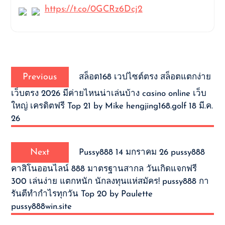
https://t.co/0GCRz6Dcj2
แนะแนว
Previous
เรื่อง
Previous
สล็อต168 เวปไซต์ตรง สล็อตแตกง่าย
post:
เว็บตรง 2026 มีค่ายไหนน่าเล่นบ้าง casino online เว็บ
ใหญ่ เครดิตฟรี Top 21 by Mike hengjing168.golf 18 มี.ค.
26
Next
Next
Pussy888 14 มกราคม 26 pussy888
post:
คาสิโนออนไลน์ 888 มาตรฐานสากล วันเกิดแจกฟรี
300 เล่นง่าย แตกหนัก นักลงทุนแห่สมัคร! pussy888 กา
รันตีทำกำไรทุกวัน Top 20 by Paulette
pussy888win.site