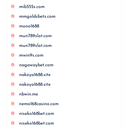
mib555s.com
mmgoldsbets.com
mono1688
mun789slot.com
mun789slot.com
mwin9s.com
nagawaybet.com
nakoya1688.site
nakoya1688.site
nbwin.me
nemo168casino.com
niseko168bet.com
niseko168bet.com