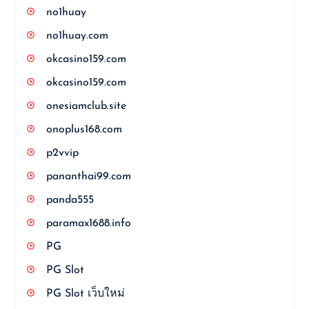
no1huay
no1huay.com
okcasino159.com
okcasino159.com
onesiamclub.site
onoplus168.com
p2vvip
pananthai99.com
panda555
paramax1688.info
PG
PG Slot
PG Slot เว็บใหม่