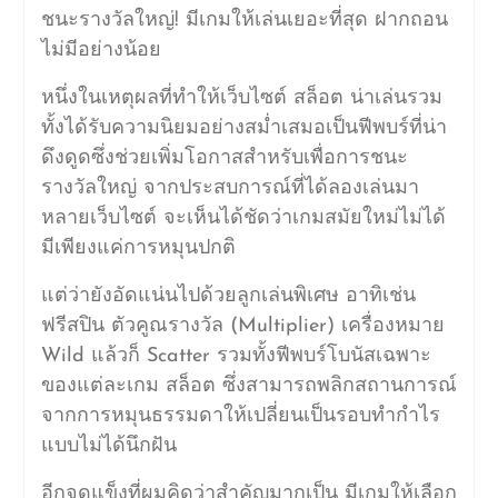
ชนะรางวัลใหญ่! มีเกมให้เล่นเยอะที่สุด ฝากถอน
ไม่มีอย่างน้อย
หนึ่งในเหตุผลที่ทำให้เว็บไซต์ สล็อต น่าเล่นรวม
ทั้งได้รับความนิยมอย่างสม่ำเสมอเป็นฟีพบร์ที่น่า
ดึงดูดซึ่งช่วยเพิ่มโอกาสสำหรับเพื่อการชนะ
รางวัลใหญ่ จากประสบการณ์ที่ได้ลองเล่นมา
หลายเว็บไซต์ จะเห็นได้ชัดว่าเกมสมัยใหม่ไม่ได้
มีเพียงแค่การหมุนปกติ
แต่ว่ายังอัดแน่นไปด้วยลูกเล่นพิเศษ อาทิเช่น
ฟรีสปิน ตัวคูณรางวัล (Multiplier) เครื่องหมาย
Wild แล้วก็ Scatter รวมทั้งฟีพบร์โบนัสเฉพาะ
ของแต่ละเกม สล็อต ซึ่งสามารถพลิกสถานการณ์
จากการหมุนธรรมดาให้เปลี่ยนเป็นรอบทำกำไร
แบบไม่ได้นึกฝัน
อีกจุดแข็งที่ผมคิดว่าสำคัญมากเป็น มีเกมให้เลือก