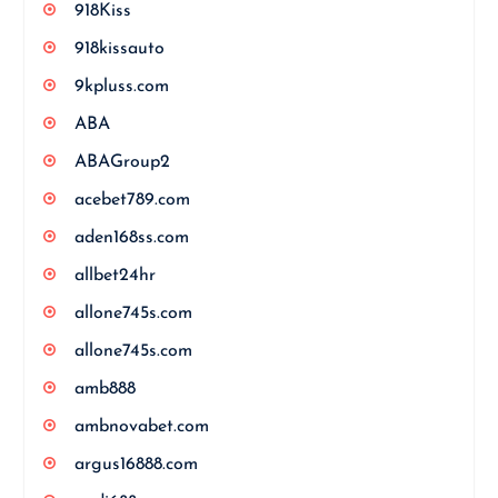
918Kiss
918kissauto
9kpluss.com
ABA
ABAGroup2
acebet789.com
aden168ss.com
allbet24hr
allone745s.com
allone745s.com
amb888
ambnovabet.com
argus16888.com