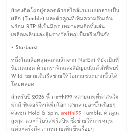
ยังคงติดโผอยู่ตลอดด้วยสไตล์เกมแบบกลายเป็น
ผลึก (Tumble) และตัวคูณที่เพิ่มความตื่นเต้น
พร้อม RTP ที่เป็นมิตร เหมาะสมอีกทั้งเล่น
เพลิดเพลินและลุ้นรางวัลใหญ่เป็นจริงเป็นจัง
• Starburst
หนึ่งในสล็อตสุดคลาสสิกจาก NetEnt ที่ยังเป็นที่
นิยมตลอด ด้วยกราฟิกแสงสีอัญมณีแล้วก็ฟีพบร์
Wild ขยายเต็มรีลช่วยให้โอกาสชนะมากขึ้นได้
โดยตลอด
สำหรับปี 2026 นี้ sretthi99 หลายเกมที่น่าสนใจ
มักมี ฟีเจอร์ใหม่เพิ่มโอกาสชนะเยอะขึ้นเรื่อยๆ
ดังเช่น Hold & Spin,
sretthi99
Tumble, ตัวคูณ
สูงสุด และก็โบนัสฟรีสปิน ซึ่งช่วยให้การหมุน
แต่ละครั้งมีความหมายเพิ่มขึ้นเรื่อยๆ