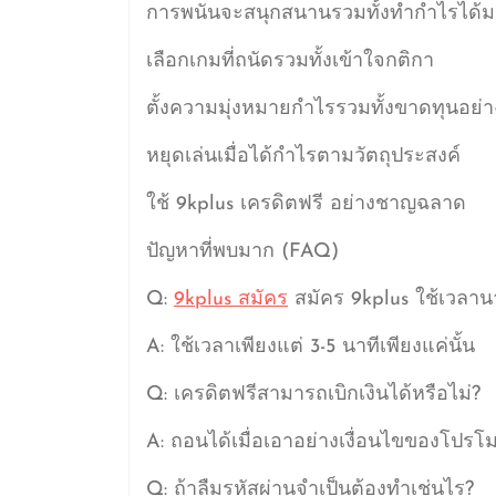
การพนันจะสนุกสนานรวมทั้งทำกำไรได้มากขึ
เลือกเกมที่ถนัดรวมทั้งเข้าใจกติกา
ตั้งความมุ่งหมายกำไรรวมทั้งขาดทุนอย่าง
หยุดเล่นเมื่อได้กำไรตามวัตถุประสงค์
ใช้ 9kplus เครดิตฟรี อย่างชาญฉลาด
ปัญหาที่พบมาก (FAQ)
Q:
9kplus สมัคร
สมัคร 9kplus ใช้เวลาน
A: ใช้เวลาเพียงแต่ 3-5 นาทีเพียงแค่นั้น
Q: เครดิตฟรีสามารถเบิกเงินได้หรือไม่?
A: ถอนได้เมื่อเอาอย่างเงื่อนไขของโปรโม
Q: ถ้าลืมรหัสผ่านจำเป็นต้องทำเช่นไร?