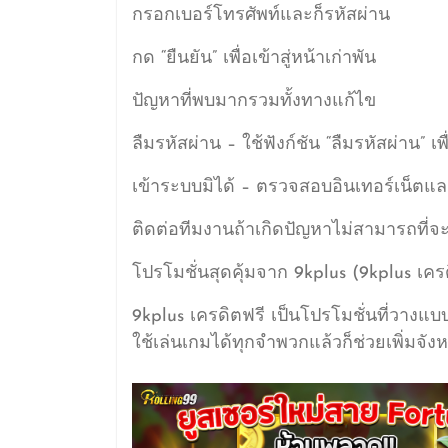
กรอกเบอร์โทรศัพท์และก็รหัสผ่าน
กด “ยืนยัน” เพื่อเข้าสู่หน้าเก่าพัน
ปัญหาที่พบมากรวมทั้งทางแก้ไข
ลืมรหัสผ่าน – ใช้ฟังก์ชัน “ลืมรหัสผ่าน” เพื
เข้าระบบมิได้ – ตรวจสอบอินเทอร์เน็ตและ
ติดต่อทีมงานถ้าเกิดปัญหาไม่สามารถที่จะ
โปรโมชั่นสุดคุ้มจาก 9kplus (9kplus เคร
9kplus เครดิตฟรี เป็นโปรโมชั่นที่วางแ
ใช้เล่นเกมได้ทุกจำพวกแล้วก็ช่วยเพิ่มจั