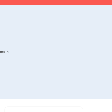
omain