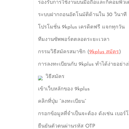
รองรับการใช้งานบนมือถือและก็คอมพิวเต
ระบบฝากถอนอัตโนมัติด้านใน 30 วินาที
โปรโมชั่น 9kplus เครดิตฟรี แจกทุกวัน
ทีมงานซัพพอร์ตตลอดระยะเวลา
กรรมวิธีสมัครสมาชิก (
9kplus สมัคร
)
การลงทะเบียนกับ 9kplus ทำได้ง่ายอย่างยิ่ง
วิธีสมัคร
เข้าเว็บหลักของ 9kplus
คลิกที่ปุ่ม “ลงทะเบียน”
กรอกข้อมูลที่จำเป็นจะต้อง ดังเช่น เบอร์
ยืนยันตัวตนผ่านรหัส OTP