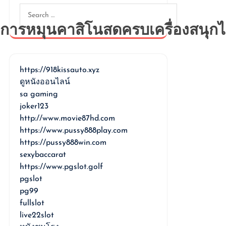
Search
for:
ทุกการหมุนคาสิโนสดครบเครื่องสนุก
https://918kissauto.xyz
ดูหนังออนไลน์
sa gaming
joker123
http://www.movie87hd.com
https://www.pussy888play.com
https://pussy888win.com
sexybaccarat
https://www.pgslot.golf
pgslot
pg99
fullslot
live22slot