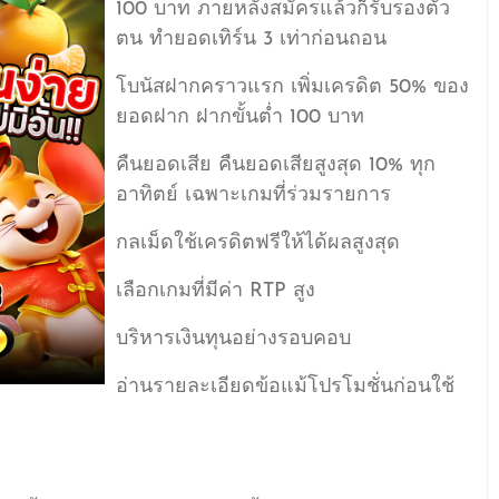
100 บาท ภายหลังสมัครแล้วก็รับรองตัว
ตน ทำยอดเทิร์น 3 เท่าก่อนถอน
โบนัสฝากคราวแรก เพิ่มเครดิต 50% ของ
ยอดฝาก ฝากขั้นต่ำ 100 บาท
คืนยอดเสีย คืนยอดเสียสูงสุด 10% ทุก
อาทิตย์ เฉพาะเกมที่ร่วมรายการ
กลเม็ดใช้เครดิตฟรีให้ได้ผลสูงสุด
เลือกเกมที่มีค่า RTP สูง
บริหารเงินทุนอย่างรอบคอบ
อ่านรายละเอียดข้อแม้โปรโมชั่นก่อนใช้