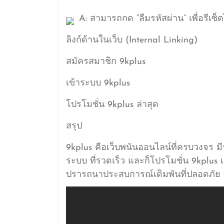
A: สามารถกด “ลืมรหัสผ่าน” เพื่อรีเซ็ต
ลิงก์ด้านในเว็บ (Internal Linking)
สมัครสมาชิก 9kplus
เข้าระบบ 9kplus
โปรโมชั่น 9kplus ล่าสุด
สรุป
9kplus คือเว็บพนันออนไลน์ที่ครบวงจร มีร
ระบบ ที่รวดเร็ว และก็โปรโมชั่น 9kplus เค
ปรารถนาประสบการณ์เดิมพันที่ปลอดภัย บั