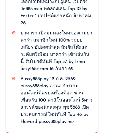
เลือกเว็บที่เหมาะกับผู้เล่น เว็บตรง
jin888.asia ทดลองเล่น Top 10 by
Foster 1 เวปไซต์แจกหนัก สิงหาคม
26
บาคาร่า เปิดมุมมองใหม่ของเกมบา
คาร่า สมาชิกใหม่ 100% ระบบ
เสถียร อัปเดตล่าสุด สัมผัสโต๊ะสด
ระดับพรีเมียม บาคาร่า เข้าเล่นวัน
นี้ รับโปรดีทันที Top 57 by Irma
Sexy168c.com 16 กันยา 69
Pussy888play 12 ก.ค. 2569
pussy888play อาณาจักรเกม
ออนไลน์ที่ครบเครื่องที่สุด ชวน
เพื่อนรับ 100 คาสิโนออนไลน์ 5ดาว
สวรรค์ของนักลงทุน พุซซี่888 เปิด
ประสบการณ์ใหม่ทันที Top 46 by
Howard pussy888play.me