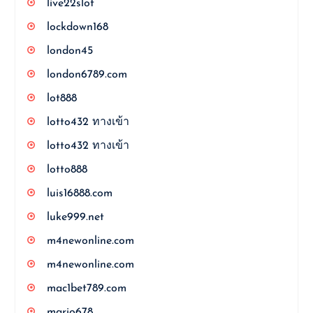
live22slot
lockdown168
london45
london6789.com
lot888
lotto432 ทางเข้า
lotto432 ทางเข้า
lotto888
luis16888.com
luke999.net
m4newonline.com
m4newonline.com
mac1bet789.com
mario678