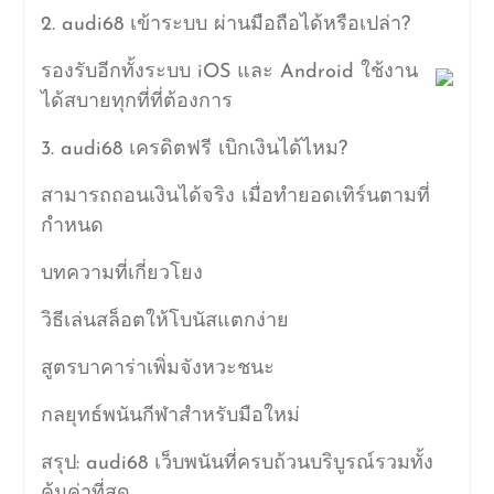
2. audi68 เข้าระบบ ผ่านมือถือได้หรือเปล่า?
รองรับอีกทั้งระบบ iOS และ Android ใช้งาน
ได้สบายทุกที่ที่ต้องการ
3. audi68 เครดิตฟรี เบิกเงินได้ไหม?
สามารถถอนเงินได้จริง เมื่อทำยอดเทิร์นตามที่
กำหนด
บทความที่เกี่ยวโยง
วิธีเล่นสล็อตให้โบนัสแตกง่าย
สูตรบาคาร่าเพิ่มจังหวะชนะ
กลยุทธ์พนันกีฬาสำหรับมือใหม่
สรุป: audi68 เว็บพนันที่ครบถ้วนบริบูรณ์รวมทั้ง
คุ้มค่าที่สุด