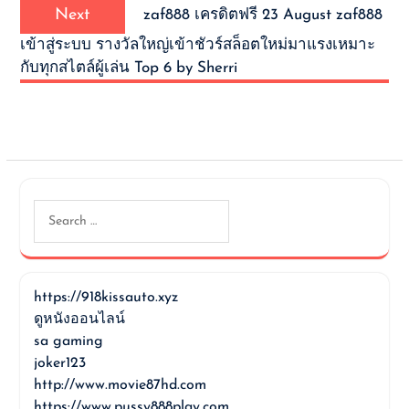
Next
Next
zaf888 เครดิตฟรี 23 August zaf888
post:
เข้าสู่ระบบ รางวัลใหญ่เข้าชัวร์สล็อตใหม่มาแรงเหมาะ
กับทุกสไตล์ผู้เล่น Top 6 by Sherri
Search
for:
https://918kissauto.xyz
ดูหนังออนไลน์
sa gaming
joker123
http://www.movie87hd.com
https://www.pussy888play.com