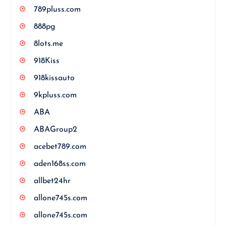
789pluss.com
888pg
8lots.me
918Kiss
918kissauto
9kpluss.com
ABA
ABAGroup2
acebet789.com
aden168ss.com
allbet24hr
allone745s.com
allone745s.com