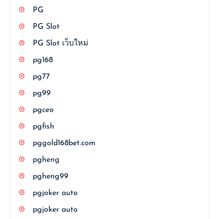
PG
PG Slot
PG Slot เว็บใหม่
pg168
pg77
pg99
pgceo
pgfish
pggold168bet.com
pgheng
pgheng99
pgjoker auto
pgjoker auto