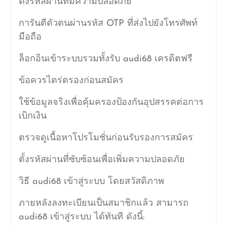
ตั้งรหัสผ่านที่มีความปลอดภัย
การันตีตัวตนผ่านรหัส OTP ที่ส่งไปยังโทรศัพท์
มือถือ
ล็อกอินเข้าระบบรวมทั้งรับ audi68 เครดิตฟรี
ข้อควรไตร่ตรองก่อนสมัคร
ใช้ข้อมูลจริงเพื่อคุ้มครองป้องกันอุปสรรคต่อการ
เบิกเงิน
ตรวจดูเนื้อหาโปรโมชั่นก่อนรับรองการสมัคร
ตั้งรหัสผ่านที่ซับซ้อนเพื่อเพิ่มความปลอดภัย
วิธี audi68 เข้าสู่ระบบ โดยสวัสดิภาพ
ภายหลังลงทะเบียนเป็นสมาชิกแล้ว สามารถ
audi68 เข้าสู่ระบบ ได้ทันที ดังนี้: