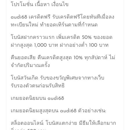
โปรโมชั่น เนื้อหา เงื่อนไข
audi68 เครดิตฟรี รับเครดิตฟรีโดยทันทีเมื่อลง
ทะเบียนใหม่ ทำยอดเทิร์นตามที่กำหนด
โบนัสฝากคราวแรก เพิ่มเครดิต 50% ของยอด
ฝากสูงสุด 1,000 บาท ฝากอย่างต่ำ 100 บาท
คืนยอดเสีย คืนเครดิตสูงสุด 10% ทุกสัปดาห์ ไม่
จำกัดปริมาณครั้ง
โบนัสวันเกิด รับของขวัญพิเศษจากทางเว็บ
รับรองตัวตนก่อนรับสิทธิ
เกมยอดนิยมบน audi68
เกมยอดนิยมสูงสุดบน audi68 ตัวอย่างเช่น:
สล็อตออนไลน์: โบนัสแตกง่าย มีธีมให้เลือกมาก