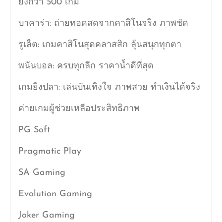
ยิ่งกว่า 500 เกม
บาคาร่า: ถ่ายทอดสดจากคาสิโนจริง ภาพชัด
รูเล็ต: เกมคาสิโนสุดคลาสสิก ลุ้นสนุกทุกตา
พนันบอล: ครบทุกลีก ราคาน้ำดีที่สุด
เกมยิงปลา: เล่นบันเทิงใจ ภาพสวย ทำเงินได้จริง
ค่ายเกมผู้ช่วยเหลือประสิทธิภาพ
PG Soft
Pragmatic Play
SA Gaming
Evolution Gaming
Joker Gaming