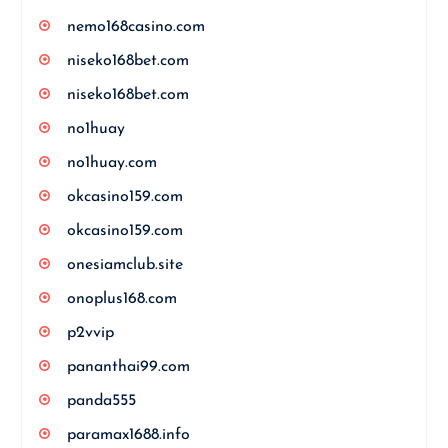
nemo168casino.com
niseko168bet.com
niseko168bet.com
no1huay
no1huay.com
okcasino159.com
okcasino159.com
onesiamclub.site
onoplus168.com
p2vvip
pananthai99.com
panda555
paramax1688.info