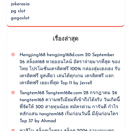
jokerasia
pg slot
gogoslot
เรื่องล่าสุด
Hengjing168 hengjing168d.com 20 September
26 สล็อต168 หวยออนไลน์ อัตราจ่ายมากที่สุด ของ
ไทย โปรโมชั่นเครดิตฟรี 100% กล่องสุ่มเฮงเฮง รับ
เครดิตฟรี ยูสเดียว เล่นได้ทุกเกม เครดิตฟรี แจก
เครดิตฟรี เยอะที่สุด Top 11 by Jerrell
Tangtem168 Tangtem168e.com 28 กรกฎาคม 26
tangtem168 ความพรีเมียมที่เข้าถึงได้จริง วันเกิดนี้
พี่จัดให้ 300 สายทุนน้อย สมัครด่วน การันตี กำไร
หลักแสน tangtem168 เริ่มก่อนวันนี้ มีลุ้นก่อนใคร
Top 37 by Ahmad
คาสิโน สล็อตเว็บตรง สล็อต 2026 รวมเกมแตก