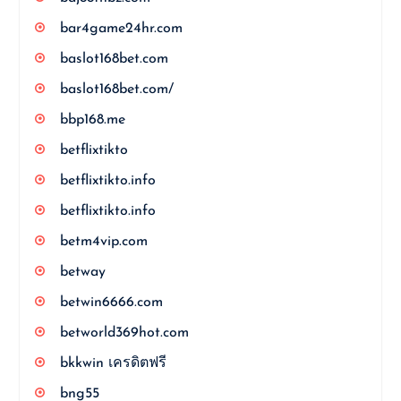
bar4game24hr.com
baslot168bet.com
baslot168bet.com/
bbp168.me
betflixtikto
betflixtikto.info
betflixtikto.info
betm4vip.com
betway
betwin6666.com
betworld369hot.com
bkkwin เครดิตฟรี
bng55