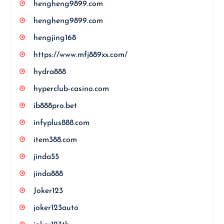
hengheng9899.com
hengheng9899.com
hengjing168
https://www.mfj889xx.com/
hydra888
hyperclub-casino.com
ib888pro.bet
infyplus888.com
item388.com
jinda55
jinda888
Joker123
joker123auto