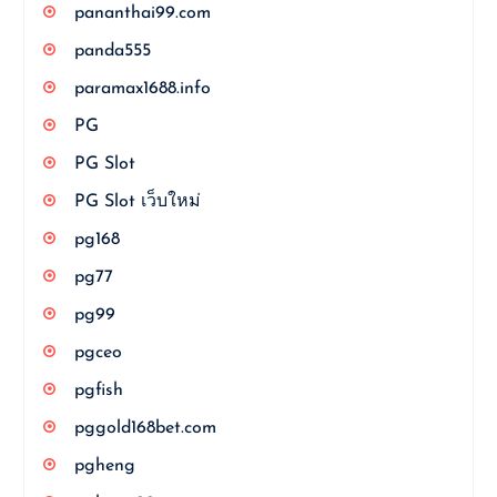
pananthai99.com
panda555
paramax1688.info
PG
PG Slot
PG Slot เว็บใหม่
pg168
pg77
pg99
pgceo
pgfish
pggold168bet.com
pgheng