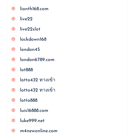
lionth168.com
live22
live22slot
lockdown168
london45
london6789.com
lot888
lotto432 ทางเข้า
lotto432 ทางเข้า
lotto888
luis16888.com
luke999.net
m4newonline.com