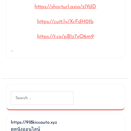
https://shorturl.asia/zIYdD
https://cutt.ly/XrFdH01b
https://t.co/pB1z7xO6m9
…
Search
for:
https://918kissauto.xyz
ดูหนังออนไลน์