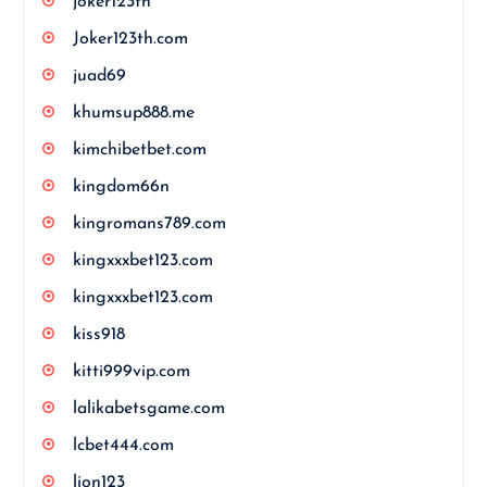
joker123th
Joker123th.com
juad69
khumsup888.me
kimchibetbet.com
kingdom66n
kingromans789.com
kingxxxbet123.com
kingxxxbet123.com
kiss918
kitti999vip.com
lalikabetsgame.com
lcbet444.com
lion123