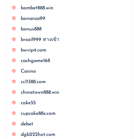
bombet888.win
bonanza99
bonus888
brazil999 ทางเข้า
bwvip4.com
cashgame168
Casino
cc11388.com
chinatown888.win
coke55
cupcake88x.com
debet
dgb222hot.com