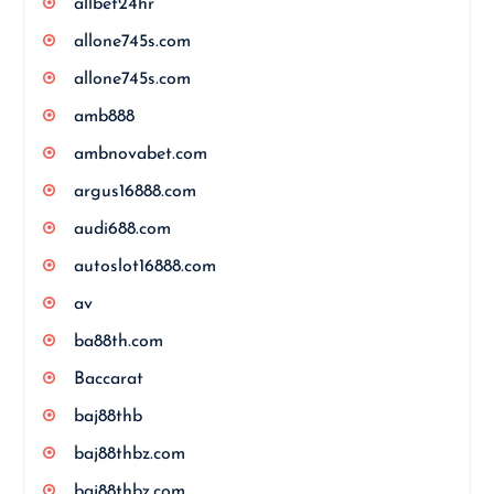
allbet24hr
allone745s.com
allone745s.com
amb888
ambnovabet.com
argus16888.com
audi688.com
autoslot16888.com
av
ba88th.com
Baccarat
baj88thb
baj88thbz.com
baj88thbz.com