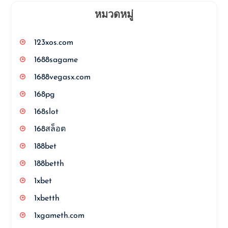
หมวดหมู่
123xos.com
1688sagame
1688vegasx.com
168pg
168slot
168สล็อต
188bet
188betth
1xbet
1xbetth
1xgameth.com