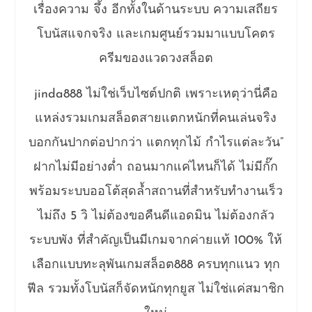
เรื่องความ จึ้ง อีกทั้งในด้านระบบ ความเสถียร
โบนัสแจกจริง และเกมศูนย์รวมมาแบบโคตร
ครีมของแวดวงสล็อต
jinda888 ไม่ใช่เว็บไซต์ปกติ เพราะเหตุว่านี่คือ
แหล่งรวมเกมสล็อตสายแตกหนักที่คนเล่นจริง
บอกกันปากต่อปากว่า แตกทุกไม้ กำไรแต่ละวัน”
ฝากไม่มีอย่างต่ำ ถอนมากแค่ไหนก็ได้ ไม่มีกั๊ก
พร้อมระบบออโต้สุดล้ำสถานที่สำหรับทำงานเร็ว
ไม่ถึง 5 วิ ไม่ต้องขอคืนดีแอดมิน ไม่ต้องกลัว
ระบบพัง ที่สำคัญเป็นมีเกมจากค่ายแท้ 100% ให้
เลือกแบบทะลุพันเกมสล็อต888 ครบทุกแนว ทุก
ฟีล รวมทั้งโบนัสก็จัดหนักทุกยูส ไม่ใช่แค่สมาชิก