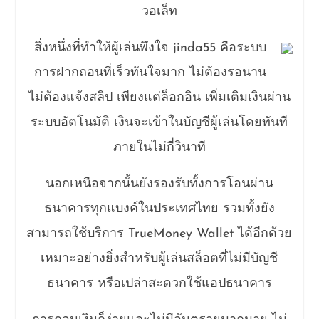
วอเล็ท
สิ่งหนึ่งที่ทำให้ผู้เล่นพึงใจ jinda55 คือระบบ
การฝากถอนที่เร็วทันใจมาก ไม่ต้องรอนาน
ไม่ต้องแจ้งสลิป เพียงแต่ล็อกอิน เพิ่มเติมเงินผ่าน
ระบบอัตโนมัติ เงินจะเข้าในบัญชีผู้เล่นโดยทันที
ภายในไม่กี่วินาที
นอกเหนือจากนั้นยังรองรับทั้งการโอนผ่าน
ธนาคารทุกแบงค์ในประเทศไทย รวมทั้งยัง
สามารถใช้บริการ TrueMoney Wallet ได้อีกด้วย
เหมาะอย่างยิ่งสำหรับผู้เล่นสล็อตที่ไม่มีบัญชี
ธนาคาร หรือเปล่าสะดวกใช้แอปธนาคาร