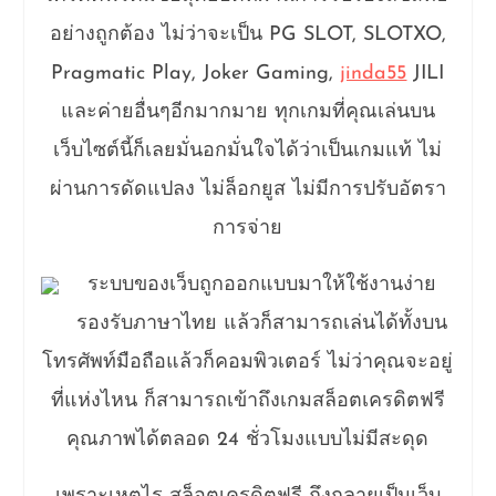
อย่างถูกต้อง ไม่ว่าจะเป็น PG SLOT, SLOTXO,
Pragmatic Play, Joker Gaming,
jinda55
JILI
และค่ายอื่นๆอีกมากมาย ทุกเกมที่คุณเล่นบน
เว็บไซต์นี้ก็เลยมั่นอกมั่นใจได้ว่าเป็นเกมแท้ ไม่
ผ่านการดัดแปลง ไม่ล็อกยูส ไม่มีการปรับอัตรา
การจ่าย
ระบบของเว็บถูกออกแบบมาให้ใช้งานง่าย
รองรับภาษาไทย แล้วก็สามารถเล่นได้ทั้งบน
โทรศัพท์มือถือแล้วก็คอมพิวเตอร์ ไม่ว่าคุณจะอยู่
ที่แห่งไหน ก็สามารถเข้าถึงเกมสล็อตเครดิตฟรี
คุณภาพได้ตลอด 24 ชั่วโมงแบบไม่มีสะดุด