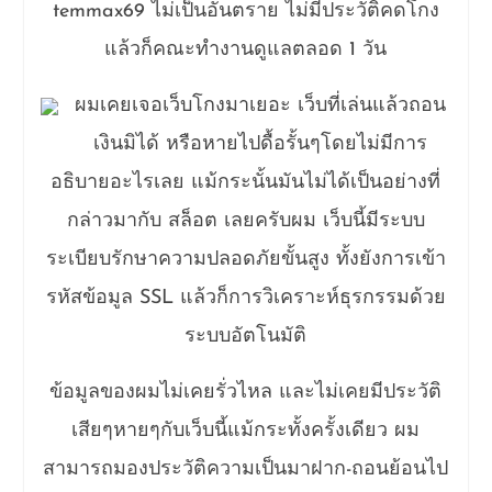
temmax69 ไม่เป็นอันตราย ไม่มีประวัติคดโกง
แล้วก็คณะทำงานดูแลตลอด 1 วัน
ผมเคยเจอเว็บโกงมาเยอะ เว็บที่เล่นแล้วถอน
เงินมิได้ หรือหายไปดื้อรั้นๆโดยไม่มีการ
อธิบายอะไรเลย แม้กระนั้นมันไม่ได้เป็นอย่างที่
กล่าวมากับ สล็อต เลยครับผม เว็บนี้มีระบบ
ระเบียบรักษาความปลอดภัยขั้นสูง ทั้งยังการเข้า
รหัสข้อมูล SSL แล้วก็การวิเคราะห์ธุรกรรมด้วย
ระบบอัตโนมัติ
ข้อมูลของผมไม่เคยรั่วไหล และไม่เคยมีประวัติ
เสียๆหายๆกับเว็บนี้แม้กระทั้งครั้งเดียว ผม
สามารถมองประวัติความเป็นมาฝาก-ถอนย้อนไป