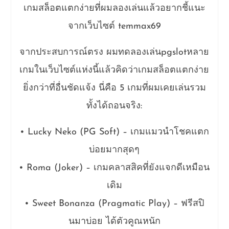
เกมสล็อตแตกง่ายที่ผมลองเล่นแล้วอยากชี้แนะ
จากเว็บไซต์ temmax69
จากประสบการณ์ตรง ผมทดลองเล่นpgslotหลาย
เกมในเว็บไซต์แห่งนี้แล้วคิดว่าเกมสล็อตแตกง่าย
ยิ่งกว่าที่อื่นชัดแจ้ง นี่คือ 5 เกมที่ผมเคยเล่นรวม
ทั้งได้ถอนจริง:
• Lucky Neko (PG Soft) – เกมแมวนำโชคแตก
บ่อยมากสุดๆ
• Roma (Joker) – เกมคลาสสิคที่ยังแจกดีเหมือน
เดิม
• Sweet Bonanza (Pragmatic Play) – ฟรีสปิ
นมาบ่อย ได้ตัวคูณหนัก