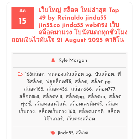
เว็บใหญ่ สล็อต ใหม่ล่าสุด Top
ส.ค.
49 by Reinaldo jinda55
15
jin55.co jinda55 webตรง เว็บ
สล็อตมาแรง โบนัสแตกทุกชั่วโมง
ถอนเงินไวทันใจ 21 August 2025 คาสิโน
Kyle Morgan
168สล็อต
ทดลองเล่นสล็อต pg
ปั่นสล็อต
พี
,
,
,
จีสล็อต
ฟลูสล็อตพีจี
สล็อต
สล็อต pg
,
,
,
,
สล็อต168
สล็อต456
สล็อต666
สล็อต777
,
,
,
,
สล็อต888
สล็อต918
สล็อตpg
สล็อตxo
สล็อต
,
,
,
,
พุซซี่
สล็อตออนไลน์
สล็อตเครดิตฟรี
สล็อต
,
,
,
เว็บตรง
สล็อตเว็บตรง 168
สล็อตแตกดี
สล็อต
,
,
,
โจ๊กเกอร์
เว็บตรงสล็อต
,
jinda55
สล็อต
,