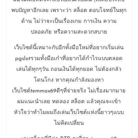
พบปัญหาอีกเลย เพราะว่า สล็อต ตอบโจทย์ในทุก
ด้าน ไม่ว่าจะเป็นเรื่องเกม การเงิน ความ
ปลอดภัย หรือความสะดวกสบาย
เว็บไซต์นี้เหมาะกับอีกทั้งมือใหม่ที่อยากเริ่มเล่น
pgslotรวมทั้งมือเก๋าที่อยากได้กำไรแบบตลอด
เล่นได้ทุกๆวัน ถอนเงินได้ทุกยอด ไม่ต้องกลัว
โดนโกง หากคุณกำลังมองหา
เว็บไซต์temmax69ดีๆที่จ่ายจริง ไม่เรื่องมากมาย
ผมแนะนำเลย ทดลอง สล็อต แล้วคุณจะเข้า
หัวใจว่าทำไมผมถึงเล่นเว็บไซต์แห่งนี้ยาวๆแบบ
ไม่คิดเปลี่ยน