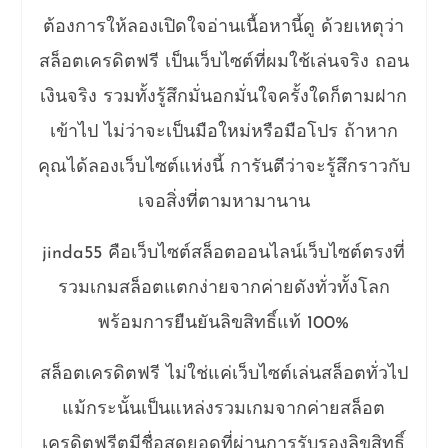
ต้องการให้ลองเปิดใจอ่านเนื้อหานี้ดู ด้วยเหตุว่า
สล็อตเครดิตฟรี เป็นเว็บไซต์ที่ผมใช้เล่นจริง ถอน
เงินจริง รวมทั้งรู้สึกมั่นอกมั่นใจครั้งใดก็ตามฝาก
เข้าไป ไม่ว่าจะเป็นมือใหม่หรือมือโปร ถ้าหาก
คุณได้ลองเว็บไซต์แห่งนี้ การันตีว่าจะรู้สึกราวกับ
เจอสิ่งที่ตามหามานาน
jinda55 คือเว็บไซต์สล็อตออนไลน์เว็บไซต์ตรงที่
รวมเกมสล็อตแตกง่ายจากค่ายดังทั่วทั้งโลก
พร้อมการยืนยันลิขสิทธิ์แท้ 100%
สล็อตเครดิตฟรี ไม่ใช่แค่เว็บไซต์เล่นสล็อตทั่วไป
แม้กระนั้นเป็นแหล่งรวมเกมจากค่ายสล็อต
เครดิตฟรีตมีชื่อสุดยอดที่ผ่านการรับรองลิขสิทธิ์