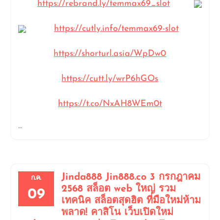
https://rebrand.ly/temmax69_slot
https://cutly.info/temmax69-slot
https://shorturl.asia/WpDw0
https://cutt.ly/wrP6hGOs
https://t.co/NxAH8WEm0t
…
Jinda888 Jin888.co 3 กรกฎาคม
ก.ค.
2568 สล็อต web ใหญ่ รวม
09
เทคนิค สล็อตสุดฮิต ที่มือใหม่ห้าม
พลาด! คาสิโน เว็บเปิดใหม่