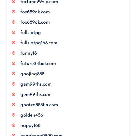
fortune99vip.com
fox689ok.com
fox689ok.com
fullslotpg
fullslotpg168.com
funny18
future24bet.com
gaojing888
gem99ths.com
gem99ths.com
goatza888fin.com
golden456
happy168