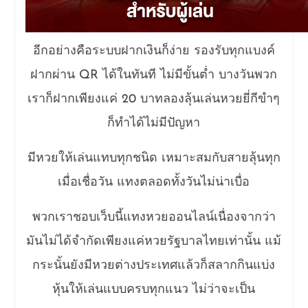
อีกอย่างคือระบบฝากเงินก็ง่าย รองรับทุกแบงค์
ฝากผ่าน QR ได้ในทันที ไม่มีขั้นต่ำ บางวันพวก
เราก็ฝากเพียงแค่ 20 บาทลองลุ้นเล่นหวยยี่กีขำๆ
ก็ทำได้ไม่มีปัญหา
มีหวยให้เล่นแทบทุกชนิด เหมาะสมกับสายลุ้นทุก
เมื่อเชื่อวัน แทงตลอดทั้งวันไม่น่าเบื่อ
พวกเราชอบเว็บนี้แทงหวยออนไลน์เนื่องจากว่า
มันไม่ได้จำกัดเพียงแค่หวยรัฐบาลไทยเท่านั้น แม้
กระนั้นยังมีหวยต่างประเทศแล้วก็สลากกินแบ่ง
หุ้นให้เล่นแบบครบทุกแนว ไม่ว่าจะเป็น