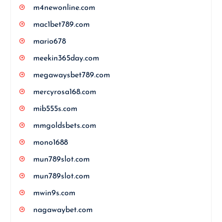
m4newonline.com
mac1bet789.com
mario678
meekin365day.com
megawaysbet789.com
mercyrosa168.com
mib555s.com
mmgoldsbets.com
mono1688
mun789slot.com
mun789slot.com
mwin9s.com
nagawaybet.com