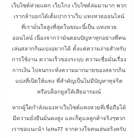
เว็บไซต์ห่วยแตก เว็บโกง เว็บไซต์ล่มมามาก พวก
เรากล้าบอกได้เต็มปากว่าเว็บ แทงหวยออนไลน์
ที่เรามั่นใจสูงที่สุดในขณะนี้เป็น แทงหวย
ออนไลน์ เนื่องจากว่ามันตอบปัญหาทุกอย่างที่คน
เล่นสลากกินแบ่งอยากได้ ตั้งแต่ความง่ายสำหรับ
การใช้งาน ความเร็วของระบบ ความเชื่อมั่นเรื่อง
การเงิน ไปจนกระทั่งความมากมายของสลากกิน
แบ่งที่เปิดให้แทง ที่สำคัญเป็นไม่มีปัญหาทุจริต
หรือบล็อกยูสให้เสียอารมณ์
หากผู้ใดกำลังมองหาเว็บไซต์แทงหวยที่เชื่อถือได้
มีความยั่งยืนมั่นคงสูง และก็ดูแลลูกค้าจริงๆพวก
เราขอแนะนำ lotto77 จากดวงใจคนเล่นจริงครับ