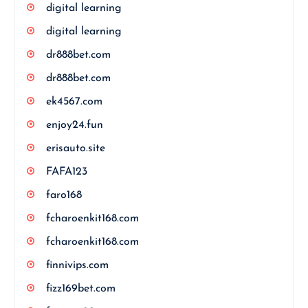
digital learning
digital learning
dr888bet.com
dr888bet.com
ek4567.com
enjoy24.fun
erisauto.site
FAFA123
faro168
fcharoenkit168.com
fcharoenkit168.com
finnivips.com
fizz169bet.com