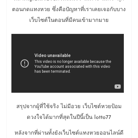
ตอนกดแทงหวย ซึ่งคือปัญหาที่เราเคยเจอกับบาง
เว็บไซต์ในตอนที่มีคนเข้ามากมาย
สรุปจากผู้ที่ใช้จริง ไม่มีอวย เว็บไซต์หวยป้อม
ดวงใจได้มากที่สุดในปีนี้เป็น lotto77
หลังจากที่ผ่านทั้งยังเว็บไซต์แทงหวยออนไลน์ดี