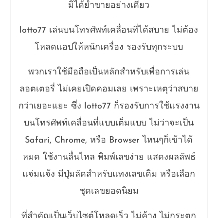
มิได้ย้ำขายอย่างเดียว
lotto77 เล่นบนโทรศัพท์เคลื่อนที่ได้สบาย ไม่ต้อง
โหลดแอปให้หนักเครื่อง รองรับทุกระบบ
พวกเราใช้มือถือเป็นหลักสำหรับเพื่อการเล่น
ลอตเตอรี่ ไม่เคยเปิดคอมเลย เพราะเหตุว่าสบาย
กว่าเยอะแยะ ซึ่ง lotto77 ก็รองรับการใช้แรงงาน
บนโทรศัพท์เคลื่อนที่แบบเต็มแบบ ไม่ว่าจะเป็น
Safari, Chrome, หรือ Browser ไหนๆก็เข้าได้
หมด ใช้งานลื่นไหล พิมพ์เลขง่าย แสดงผลลัพธ์
แจ่มแจ้ง มีปุ่มลัดสำหรับแทงเลขเดิม หรือเลือก
ชุดเลขยอดนิยม
ที่สำคัญเป็นเว็บไซต์โหลดเร็ว ไม่ค้าง ไม่กระตุก