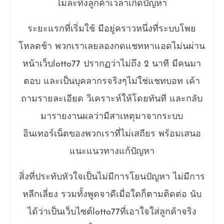
ไม่ละทิ้งลูกค้าเวลาเกิดปัญหา
ระยะแรกที่เริ่มใช้ มีอยู่คราวหนึ่งที่ระบบโพย
โหลดช้า พวกเราเลยลองกดแชทหาแอดไม่นผ่าน
หน้าเว็บlotto77 ปรากฏว่าไม่ถึง 2 นาที มีคนมา
ตอบ และเป็นบุคลากรจริงๆไม่ใช่แชทบอท เค้า
ถามรายละเอียด วิเคราะห์ให้โดยทันที และกลับ
มารายงานผลว่ามีสาเหตุมาจากระบบ
อินเทอร์เน็ตของพวกเราที่ไม่เสถียร พร้อมเสนอ
แนะแนวทางแก้ปัญหา
สิ่งที่ประทับหัวใจเป็นไม่มีการโยนปัญหา ไม่มีการ
หลีกเลี่ยง รวมทั้งพูดจาดีเมื่อใดก็ตามติดต่อ นับ
ได้ว่าเป็นเว็บไซต์lotto77ที่เอาใจใส่ลูกค้าจริง