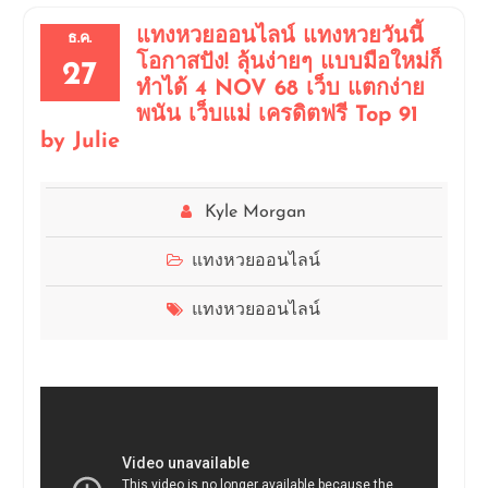
แทงหวยออนไลน์ แทงหวยวันนี้
ธ.ค.
โอกาสปัง! ลุ้นง่ายๆ แบบมือใหม่ก็
27
ทำได้ 4 NOV 68 เว็บ แตกง่าย
พนัน เว็บแม่ เครดิตฟรี Top 91
by Julie
Kyle Morgan
แทงหวยออนไลน์
แทงหวยออนไลน์