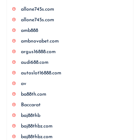
allone745s.com
allone745s.com
amb888
ambnovabet.com
argus16888.com
audi688.com
autoslot16888.com
av
ba88th.com
Baccarat
baj88thb
baj88thbz.com
baj88thbz.com