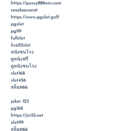
https://pussy888win.com
sexybaccarat
https://www.pgslot.golf
pgslot
pg99
fullslot
live22slot
หนังชนโรง
ดูหนังฟรี
ดูหนังชนโรง
slot168
slot456
สล็อต66
joker 123
pg168
https://jin55.net
slot99
สล็อต66