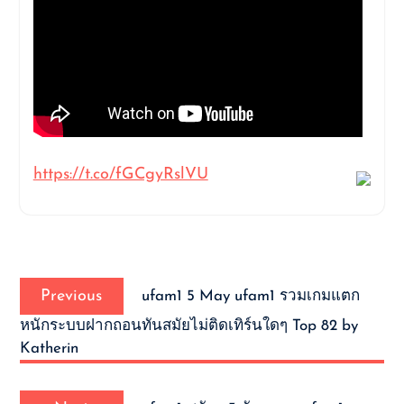
https://t.co/fGCgyRslVU
แนะแนว
Previous
เรื่อง
Previous
ufam1 5 May ufam1 รวมเกมแตก
post:
หนักระบบฝากถอนทันสมัยไม่ติดเทิร์นใดๆ Top 82 by
Katherin
Next