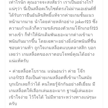
เท่าไรนัก คุณอาจจะสงสัยว่า เราเป็นอย่างไร?
แน่ๆว่า นี่เป็นสล็อตเว็บไซต์ตรงไม่ผ่านเอเย่นต์ที่
ได้รับการยืนยันลิขสิทธิ์แท้จากค่ายเกมชั้นแนว
หน้ามากมาย นำโดยค่ายหลักอย่าง joker123 ซึ่ง
ความเก๋าแล้วก็ความขลังของตัวเกมโจ๊กเกอร์123
ทางเข้า ก็ทำให้นักเดิมพันเยอะมากต่างเข้ามา
พนันกันมากขึ้น โดยเฉพาะอย่างยิ่งนักพนันที่ชื่น
ชอบความท้า ถูกใจเกมสล็อตแบบคลาสสิก บอก
เลยว่า เกมสล็อตของเราตอบโจทย์คุณได้อย่าง
แน่แท้ครับ
• ค่ายสล็อตโบราณ: แน่นอนว่า ค่าย โจ๊ก
เกอร์123 ถือเป็นค่ายเกมสล็อตที่เข้ามาในสมัย
บุกเบิกเลยก็ว่าได้ คนไทยรู้จักกันอย่างดีเยี่ยม มี
เกมสล็อตให้เลือกเล่นเยอะมาก ฐานผู้เล่นเยอะ
เข้าใจง่าย ไว้ใจได้ ไม่มีหายระหว่างทางแน่ๆนะ
ครับ