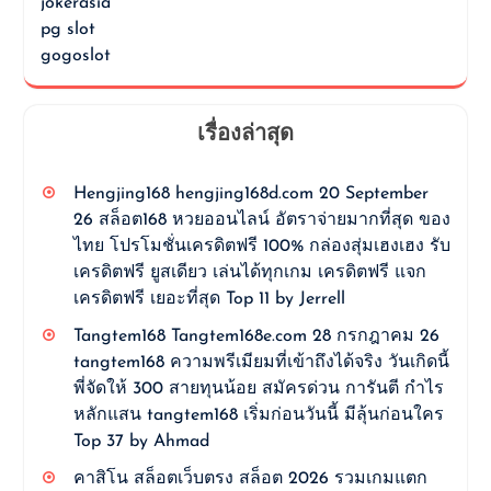
jokerasia
pg slot
gogoslot
เรื่องล่าสุด
Hengjing168 hengjing168d.com 20 September
26 สล็อต168 หวยออนไลน์ อัตราจ่ายมากที่สุด ของ
ไทย โปรโมชั่นเครดิตฟรี 100% กล่องสุ่มเฮงเฮง รับ
เครดิตฟรี ยูสเดียว เล่นได้ทุกเกม เครดิตฟรี แจก
เครดิตฟรี เยอะที่สุด Top 11 by Jerrell
Tangtem168 Tangtem168e.com 28 กรกฎาคม 26
tangtem168 ความพรีเมียมที่เข้าถึงได้จริง วันเกิดนี้
พี่จัดให้ 300 สายทุนน้อย สมัครด่วน การันตี กำไร
หลักแสน tangtem168 เริ่มก่อนวันนี้ มีลุ้นก่อนใคร
Top 37 by Ahmad
คาสิโน สล็อตเว็บตรง สล็อต 2026 รวมเกมแตก