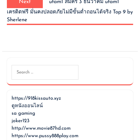
Next
ufam1 สมัคร 3 ธันวาคม ufam1
post:
เครดิตฟรี มั่นคงปลอดภัยไม่มีขั้นต่ำถอนได้จริง Top 9 by
Sherlene
Search
for:
https://918kissauto.xyz
ดูหนังออนไลน์
sa gaming
joker123
http://www.movie87hd.com
https://www.pussy888play.com