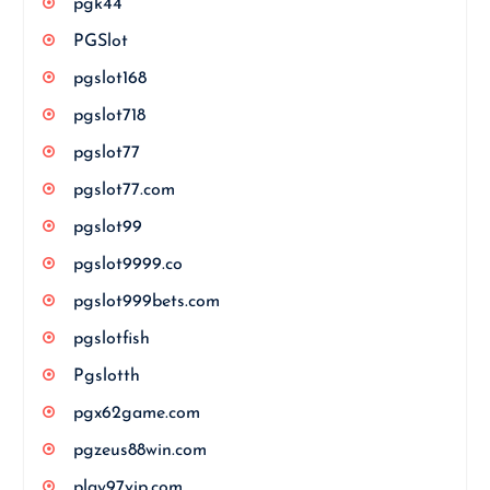
pgk44
PGSlot
pgslot168
pgslot718
pgslot77
pgslot77.com
pgslot99
pgslot9999.co
pgslot999bets.com
pgslotfish
Pgslotth
pgx62game.com
pgzeus88win.com
play97vip.com