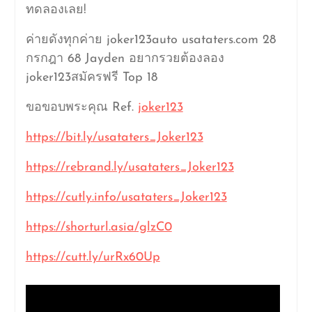
ทดลองเลย!
ค่ายดังทุกค่าย joker123auto usataters.com 28
กรกฎา 68 Jayden อยากรวยต้องลอง
joker123สมัครฟรี Top 18
ขอขอบพระคุณ Ref.
joker123
https://bit.ly/usataters_Joker123
https://rebrand.ly/usataters_Joker123
https://cutly.info/usataters_Joker123
https://shorturl.asia/glzC0
https://cutt.ly/urRx60Up