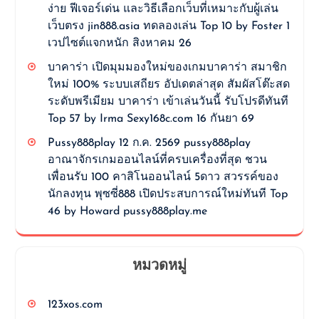
ง่าย ฟีเจอร์เด่น และวิธีเลือกเว็บที่เหมาะกับผู้เล่น
เว็บตรง jin888.asia ทดลองเล่น Top 10 by Foster 1
เวปไซต์แจกหนัก สิงหาคม 26
บาคาร่า เปิดมุมมองใหม่ของเกมบาคาร่า สมาชิก
ใหม่ 100% ระบบเสถียร อัปเดตล่าสุด สัมผัสโต๊ะสด
ระดับพรีเมียม บาคาร่า เข้าเล่นวันนี้ รับโปรดีทันที
Top 57 by Irma Sexy168c.com 16 กันยา 69
Pussy888play 12 ก.ค. 2569 pussy888play
อาณาจักรเกมออนไลน์ที่ครบเครื่องที่สุด ชวน
เพื่อนรับ 100 คาสิโนออนไลน์ 5ดาว สวรรค์ของ
นักลงทุน พุซซี่888 เปิดประสบการณ์ใหม่ทันที Top
46 by Howard pussy888play.me
หมวดหมู่
123xos.com