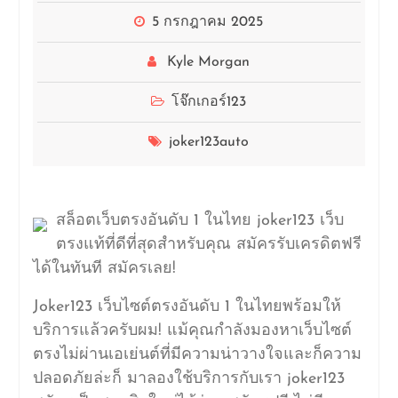
5 กรกฎาคม 2025
Kyle Morgan
โจ๊กเกอร์123
joker123auto
สล็อตเว็บตรงอันดับ 1 ในไทย joker123 เว็บ
ตรงแท้ที่ดีที่สุดสำหรับคุณ สมัครรับเครดิตฟรี
ได้ในทันที สมัครเลย!
Joker123 เว็บไซต์ตรงอันดับ 1 ในไทยพร้อมให้
บริการแล้วครับผม! แม้คุณกำลังมองหาเว็บไซต์
ตรงไม่ผ่านเอเย่นต์ที่มีความน่าวางใจและก็ความ
ปลอดภัยล่ะก็ มาลองใช้บริการกับเรา joker123