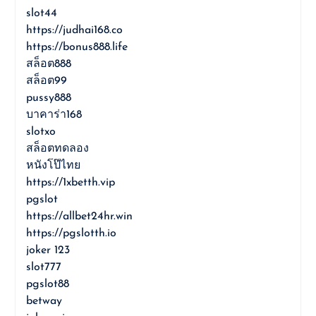
slot44
https://judhai168.co
https://bonus888.life
สล็อต888
สล็อต99
pussy888
บาคาร่า168
slotxo
สล็อตทดลอง
หนังโป๊ไทย
https://1xbetth.vip
pgslot
https://allbet24hr.win
https://pgslotth.io
joker 123
slot777
pgslot88
betway