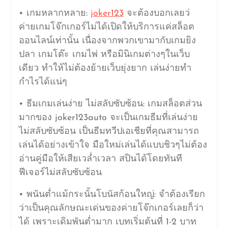
• เกมหลากหลาย:
joker123
จะต้องบอกเลยว่
ค่ายเกมโจ๊กเกอร์ไม่ได้เปิดให้บริการแค่สล็อต
ออนไลน์เท่านั้น เนื่องจากพวกเขามากับเกมยิง
ปลา เกมโต๊ะ เกมไพ่ หรือมินิเกมต่างๆในเว็บ
เดียว ทำให้ไม่ต้องย้ายเว็บยุ่งยาก เล่นง่ายทำ
กำไรได้แน่ๆ
• ธีมเกมเล่นง่าย ไม่สลับซับซ้อน: เกมสล็อตส่วน
มากของ joker123auto จะเป็นเกมธีมที่เล่นง่าย
ไม่สลับซับซ้อน เป็นธีมทวีปเอเชียที่คุณสามารถ
เล่นได้อย่างเข้าใจ มือใหม่เล่นได้แบบชิวๆไม่ต้อง
อ่านคู่มือให้เสียเวล่ำเวลา สปินได้โดยทันที
ฟีเจอร์ไม่สลับซับซ้อน
• พนันต่ำแม้กระนั้นโบนัสก้อนใหญ่: จำต้องเรียก
ว่าเป็นคุณลักษณะเด่นของค่ายโจ๊กเกอร์เลยก็ว่า
ได้ เพราะเดิมพันต่ำมาก เบทเริ่มต้นที่ 1-2 บาท