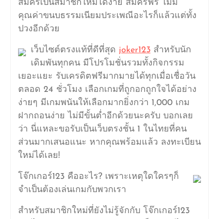
สมัครเป็นสมาชิกใหม่ได้ง่าย สมัครฟรี ไม่มี
คุณค่าขนบธรรมเนียมประเพณีอะไรก็แล้วแต่ทั้ง
ปวงอีกด้วย
เว็บไซต์ตรงแท้ที่ดีที่สุด
joker123
สำหรับนัก
เดิมพันทุกคน มีโปรโมชั่นรวมทั้งกิจกรรม
เยอะแยะ รับเครดิตฟรีมากมายได้ทุกเมื่อเชื่อวัน
ตลอด 24 ชั่วโมง เลือกเกมที่ถูกอกถูกใจได้อย่าง
ง่ายๆ มีเกมพนันให้เลือกมากยิ่งกว่า 1,000 เกม
ฝากถอนง่าย ไม่มีขั้นต่ำอีกด้วยนะครับ บอกเลย
ว่า นี่แหละขอรับเป็นเว็บตรงชั้น 1 ในไทยที่คน
ส่วนมากเสนอแนะ หากคุณพร้อมแล้ว ลงทะเบียน
ใหม่ได้เลย!
โจ๊กเกอร์123 คืออะไร? เพราะเหตุใดใครๆก็
จำเป็นต้องเล่นเกมกับพวกเรา
สำหรับสมาชิกใหม่ที่ยังไม่รู้จักกับ โจ๊กเกอร์123