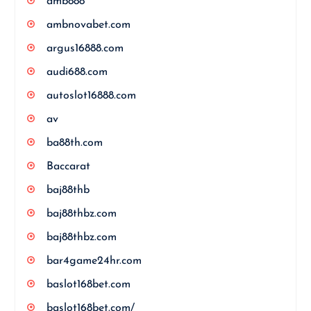
amb888
ambnovabet.com
argus16888.com
audi688.com
autoslot16888.com
av
ba88th.com
Baccarat
baj88thb
baj88thbz.com
baj88thbz.com
bar4game24hr.com
baslot168bet.com
baslot168bet.com/