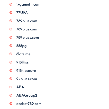
1xgameth.com
77UFA
789plus.com
789plus.com
789pluss.com
888pg
8lots.me
918Kiss
918kissauto
9kpluss.com
ABA
ABAGroup2
acebet789.com