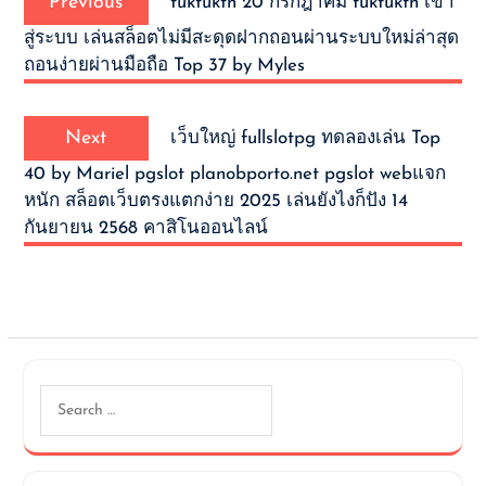
Previous
tuktukth 20 กรกฎาคม tuktukth เข้า
post:
สู่ระบบ เล่นสล็อตไม่มีสะดุดฝากถอนผ่านระบบใหม่ล่าสุด
ถอนง่ายผ่านมือถือ Top 37 by Myles
Next
Next
เว็บใหญ่ fullslotpg ทดลองเล่น Top
post:
40 by Mariel pgslot planobporto.net pgslot webแจก
หนัก สล็อตเว็บตรงแตกง่าย 2025 เล่นยังไงก็ปัง 14
กันยายน 2568 คาสิโนออนไลน์
Search
for: