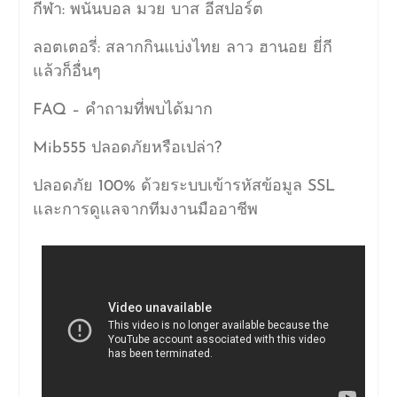
กีฬา: พนันบอล มวย บาส อีสปอร์ต
ลอตเตอรี่: สลากกินแบ่งไทย ลาว ฮานอย ยี่กี
แล้วก็อื่นๆ
FAQ – คำถามที่พบได้มาก
Mib555 ปลอดภัยหรือเปล่า?
ปลอดภัย 100% ด้วยระบบเข้ารหัสข้อมูล SSL
และการดูแลจากทีมงานมืออาชีพ