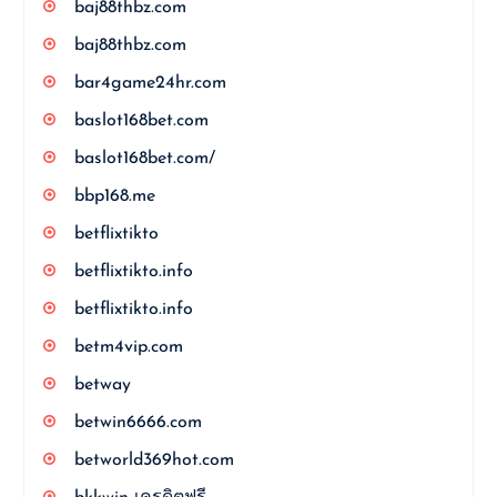
baj88thbz.com
baj88thbz.com
bar4game24hr.com
baslot168bet.com
baslot168bet.com/
bbp168.me
betflixtikto
betflixtikto.info
betflixtikto.info
betm4vip.com
betway
betwin6666.com
betworld369hot.com