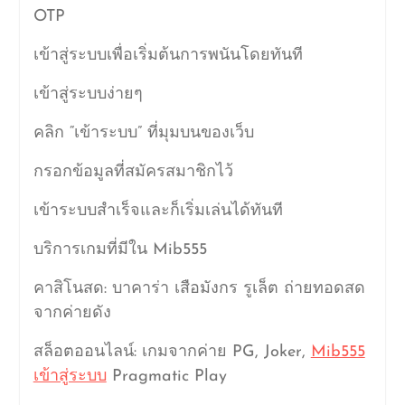
OTP
เข้าสู่ระบบเพื่อเริ่มต้นการพนันโดยทันที
เข้าสู่ระบบง่ายๆ
คลิก “เข้าระบบ” ที่มุมบนของเว็บ
กรอกข้อมูลที่สมัครสมาชิกไว้
เข้าระบบสำเร็จและก็เริ่มเล่นได้ทันที
บริการเกมที่มีใน Mib555
คาสิโนสด: บาคาร่า เสือมังกร รูเล็ต ถ่ายทอดสด
จากค่ายดัง
สล็อตออนไลน์: เกมจากค่าย PG, Joker,
Mib555
เข้าสู่ระบบ
Pragmatic Play