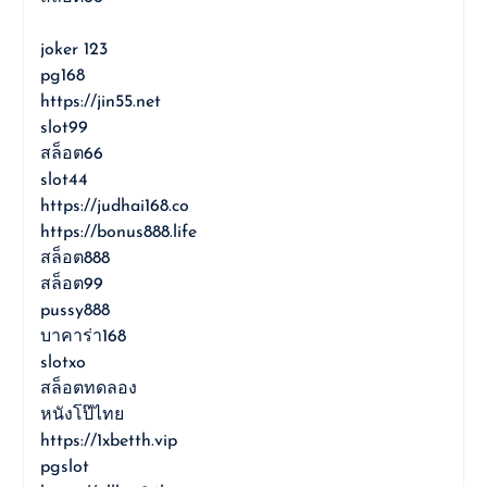
joker 123
pg168
https://jin55.net
slot99
สล็อต66
slot44
https://judhai168.co
https://bonus888.life
สล็อต888
สล็อต99
pussy888
บาคาร่า168
slotxo
สล็อตทดลอง
หนังโป๊ไทย
https://1xbetth.vip
pgslot