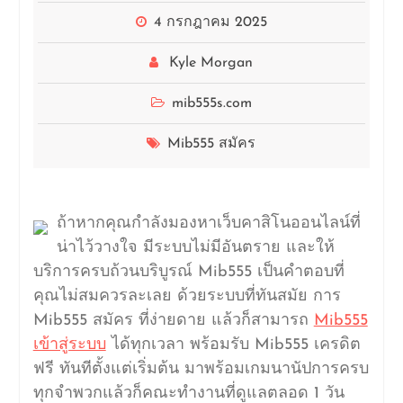
4 กรกฎาคม 2025
Kyle Morgan
mib555s.com
Mib555 สมัคร
ถ้าหากคุณกำลังมองหาเว็บคาสิโนออนไลน์ที่
น่าไว้วางใจ มีระบบไม่มีอันตราย และให้
บริการครบถ้วนบริบูรณ์ Mib555 เป็นคำตอบที่
คุณไม่สมควรละเลย ด้วยระบบที่ทันสมัย การ
Mib555 สมัคร ที่ง่ายดาย แล้วก็สามารถ
Mib555
เข้าสู่ระบบ
ได้ทุกเวลา พร้อมรับ Mib555 เครดิต
ฟรี ทันทีตั้งแต่เริ่มต้น มาพร้อมเกมนานัปการครบ
ทุกจำพวกแล้วก็คณะทำงานที่ดูแลตลอด 1 วัน