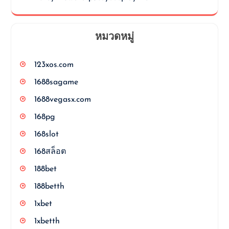
หมวดหมู่
123xos.com
1688sagame
1688vegasx.com
168pg
168slot
168สล็อต
188bet
188betth
1xbet
1xbetth