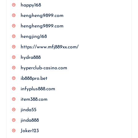
happy168
hengheng9899.com
hengheng9899.com
hengjing168
https://www.mfj889xx.com/
hydra888
hyperclub-casino.com
ib888pro.bet
infyplus888.com
item388.com
jinda55
jinda888
Joker123