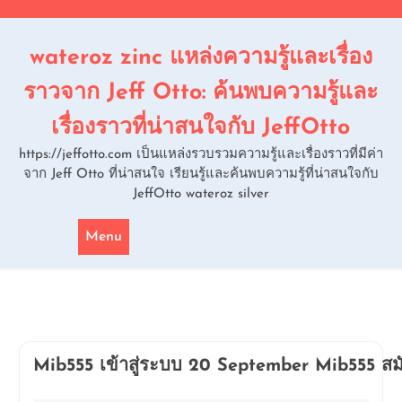
Skip
to
content
wateroz zinc แหล่งความรู้และเรื่อง
ราวจาก Jeff Otto: ค้นพบความรู้และ
เรื่องราวที่น่าสนใจกับ JeffOtto
https://jeffotto.com เป็นแหล่งรวบรวมความรู้และเรื่องราวที่มีค่า
จาก Jeff Otto ที่น่าสนใจ เรียนรู้และค้นพบความรู้ที่น่าสนใจกับ
JeffOtto wateroz silver
Menu
Mib555 เข้าสู่ระบบ 20 September Mib555 สมั