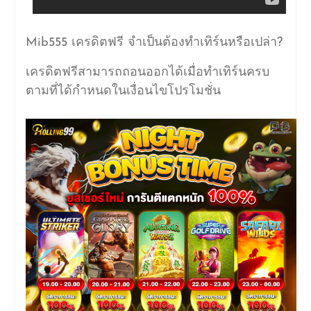
Mib555 เครดิตฟรี จำเป็นต้องทำเทิร์นหรือเปล่า?
เครดิตฟรีสามารถถอนออกได้เมื่อทำเทิร์นครบ
ตามที่ได้กำหนดในเงื่อนไขโปรโมชั่น