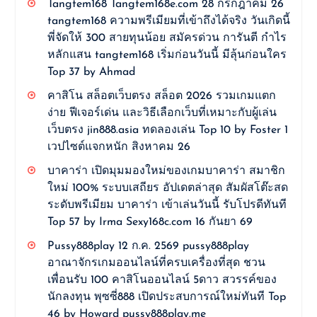
Tangtem168 Tangtem168e.com 28 กรกฎาคม 26
tangtem168 ความพรีเมียมที่เข้าถึงได้จริง วันเกิดนี้
พี่จัดให้ 300 สายทุนน้อย สมัครด่วน การันตี กำไร
หลักแสน tangtem168 เริ่มก่อนวันนี้ มีลุ้นก่อนใคร
Top 37 by Ahmad
คาสิโน สล็อตเว็บตรง สล็อต 2026 รวมเกมแตก
ง่าย ฟีเจอร์เด่น และวิธีเลือกเว็บที่เหมาะกับผู้เล่น
เว็บตรง jin888.asia ทดลองเล่น Top 10 by Foster 1
เวปไซต์แจกหนัก สิงหาคม 26
บาคาร่า เปิดมุมมองใหม่ของเกมบาคาร่า สมาชิก
ใหม่ 100% ระบบเสถียร อัปเดตล่าสุด สัมผัสโต๊ะสด
ระดับพรีเมียม บาคาร่า เข้าเล่นวันนี้ รับโปรดีทันที
Top 57 by Irma Sexy168c.com 16 กันยา 69
Pussy888play 12 ก.ค. 2569 pussy888play
อาณาจักรเกมออนไลน์ที่ครบเครื่องที่สุด ชวน
เพื่อนรับ 100 คาสิโนออนไลน์ 5ดาว สวรรค์ของ
นักลงทุน พุซซี่888 เปิดประสบการณ์ใหม่ทันที Top
46 by Howard pussy888play.me