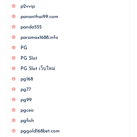
p2vvip
pananthai99.com
panda555
paramax1688.info
PG
PG Slot
PG Slot เว็บใหม่
pg168
pg77
pg99
pgceo
pgfish
pggold168bet.com