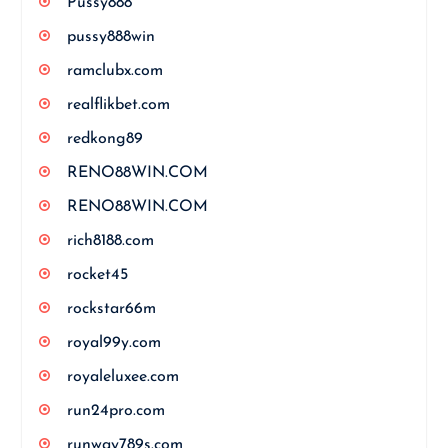
Pussy888
pussy888win
ramclubx.com
realflikbet.com
redkong89
RENO88WIN.COM
RENO88WIN.COM
rich8188.com
rocket45
rockstar66m
royal99y.com
royaleluxee.com
run24pro.com
runway789s.com