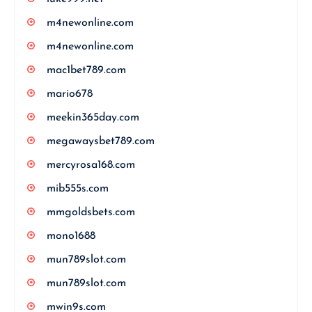
m4newonline.com
m4newonline.com
mac1bet789.com
mario678
meekin365day.com
megawaysbet789.com
mercyrosa168.com
mib555s.com
mmgoldsbets.com
mono1688
mun789slot.com
mun789slot.com
mwin9s.com