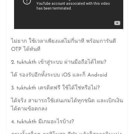
ไม่ยาก ใช้เวลาเพียงแต่ไม่กี่นาที พร้อมการันตี
OTP ได้ทันที
2. tuktukth เข้าสู่ระบบ ผ่านมือถือได้ไหม?
ได้ รองรับอีกทั้งระบบ iOS และก็ Android
3. tuktukth เครดิตฟรี ใช้ได้ใช่หรือไม่?
ได้จริง สามารถใช้เล่นเกมได้ทุกชนิด และเบิกเงิน
ได้ตามข้อตกลง
4. tuktukth มีเกมอะไรบ้าง?