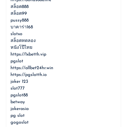
https://bonus888.life
สล็อต888
สล็อต99
pussy888
บาคาร่า168
slotxo
สล็อตทดลอง
หนังโป๊ไทย
https://1xbetth.vip
pgslot
https://allbet24hr.win
https://pgslotth.io
joker 123
slot777
pgslot88
betway
jokerasia
pg slot
gogoslot