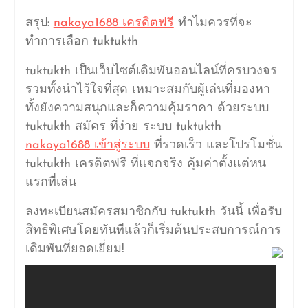
สรุป:
nakoya1688 เครดิตฟรี
ทำไมควรที่จะ
ทำการเลือก tuktukth
tuktukth เป็นเว็บไซต์เดิมพันออนไลน์ที่ครบวงจร
รวมทั้งน่าไว้ใจที่สุด เหมาะสมกับผู้เล่นที่มองหา
ทั้งยังความสนุกและก็ความคุ้มราคา ด้วยระบบ
tuktukth สมัคร ที่ง่าย ระบบ tuktukth
nakoya1688 เข้าสู่ระบบ
ที่รวดเร็ว และโปรโมชั่น
tuktukth เครดิตฟรี ที่แจกจริง คุ้มค่าตั้งแต่หน
แรกที่เล่น
ลงทะเบียนสมัครสมาชิกกับ tuktukth วันนี้ เพื่อรับ
สิทธิพิเศษโดยทันทีแล้วก็เริ่มต้นประสบการณ์การ
เดิมพันที่ยอดเยี่ยม!