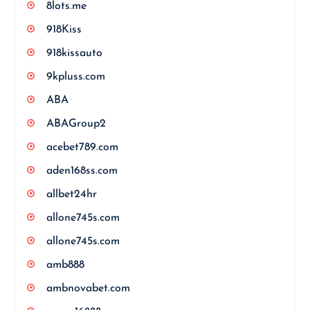
8lots.me
918Kiss
918kissauto
9kpluss.com
ABA
ABAGroup2
acebet789.com
aden168ss.com
allbet24hr
allone745s.com
allone745s.com
amb888
ambnovabet.com