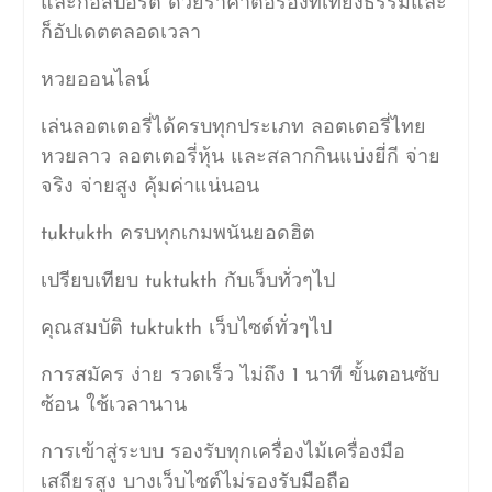
และก็อีสปอร์ต ด้วยราคาต่อรองที่เที่ยงธรรมและ
ก็อัปเดตตลอดเวลา
หวยออนไลน์
เล่นลอตเตอรี่ได้ครบทุกประเภท ลอตเตอรี่ไทย
หวยลาว ลอตเตอรี่หุ้น และสลากกินแบ่งยี่กี จ่าย
จริง จ่ายสูง คุ้มค่าแน่นอน
tuktukth ครบทุกเกมพนันยอดฮิต
เปรียบเทียบ tuktukth กับเว็บทั่วๆไป
คุณสมบัติ tuktukth เว็บไซต์ทั่วๆไป
การสมัคร ง่าย รวดเร็ว ไม่ถึง 1 นาที ขั้นตอนซับ
ซ้อน ใช้เวลานาน
การเข้าสู่ระบบ รองรับทุกเครื่องไม้เครื่องมือ
เสถียรสูง บางเว็บไซต์ไม่รองรับมือถือ