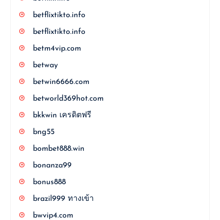
betflixtikto.info
betflixtikto.info
betm4vip.com
betway
betwin6666.com
betworld369hot.com
bkkwin เครดิตฟรี
bng55
bombet888.win
bonanza99
bonus888
brazil999 ทางเข้า
bwvip4.com