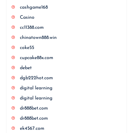
cashgame168
Casino
cc11388.com
chinatown888.win
coke55
cupcake88x.com
debet
dgb222hot.com
digital learning
digital learning
dr888bet.com
dr888bet.com
ek4567.com