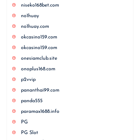
niseko168bet.com
no1huay
no1huay.com
okcasino159.com
okcasino159.com
onesiamclub.site
onoplus168.com
p2vvip
pananthai99.com
panda555
paramax1688.info
PG
PG Slot