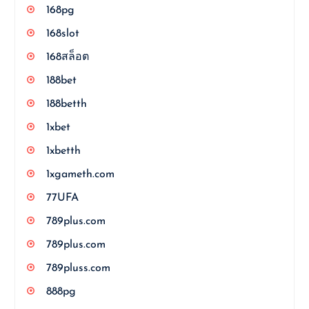
168pg
168slot
168สล็อต
188bet
188betth
1xbet
1xbetth
1xgameth.com
77UFA
789plus.com
789plus.com
789pluss.com
888pg