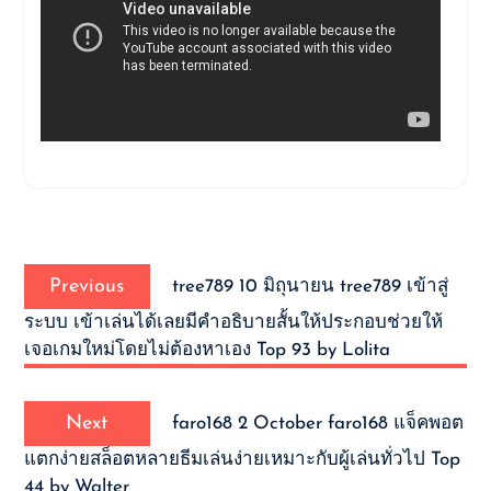
แนะแนว
Previous
เรื่อง
Previous
tree789 10 มิถุนายน tree789 เข้าสู่
post:
ระบบ เข้าเล่นได้เลยมีคำอธิบายสั้นให้ประกอบช่วยให้
เจอเกมใหม่โดยไม่ต้องหาเอง Top 93 by Lolita
Next
Next
faro168 2 October faro168 แจ็คพอต
post:
แตกง่ายสล็อตหลายธีมเล่นง่ายเหมาะกับผู้เล่นทั่วไป Top
44 by Walter