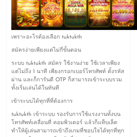
เพราะอะไรต้องเลือก tuktukth
สมัครง่ายเพียงแต่ไม่กี่ขั้นตอน
ระบบ tuktukth สมัคร ใช้งานง่าย ใช้เวลาเพียง
แต่ไม่ถึง 1 นาที เพียงกรอกเบอร์โทรศัพท์ ตั้งรหัส
ผ่าน และก็การันตี OTP ก็สามารถเข้าระบบรวม
ทั้งเริ่มเล่นได้ในทันที
เข้าระบบได้ทุกที่ที่ต้องการ
tuktukth เข้าระบบ รองรับการใช้แรงงานทั้งบน
โทรศัพท์เคลื่อนที่ คอมพิวเตอร์ แล้วก็แท็บเล็ต
ทำให้ผู้เล่นสามารถเข้าถึงเกมที่ชอบใจได้ทุกที่ทุก