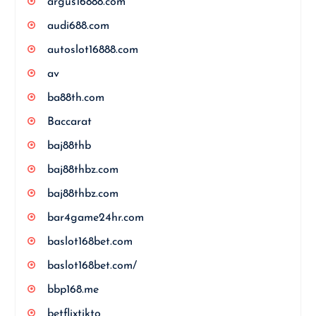
argus16888.com
audi688.com
autoslot16888.com
av
ba88th.com
Baccarat
baj88thb
baj88thbz.com
baj88thbz.com
bar4game24hr.com
baslot168bet.com
baslot168bet.com/
bbp168.me
betflixtikto