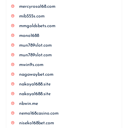
mercyrosa168.com
mib555s.com
mmgoldsbets.com
mono1688
mun789slot.com
mun789slot.com
mwin9s.com
nagawaybet.com
nakoya1688.site
nakoya1688.site
nbwin.me
nemo168casino.com
niseko168bet.com