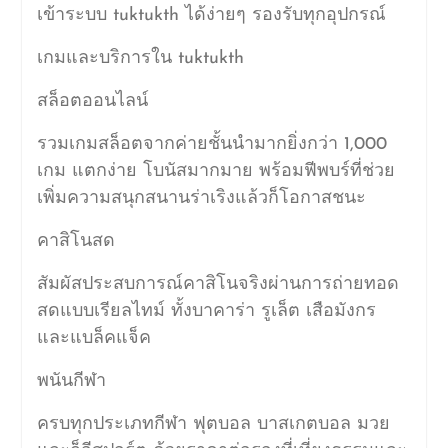
เข้าระบบ tuktukth ได้ง่ายๆ รองรับทุกอุปกรณ์
เกมและบริการใน tuktukth
สล็อตออนไลน์
รวมเกมสล็อตจากค่ายชั้นนำมากยิ่งกว่า 1,000
เกม แตกง่าย โบนัสมากมาย พร้อมฟีพบร์ที่ช่วย
เพิ่มความสนุกสนานร่าเริงแล้วก็โอกาสชนะ
คาสิโนสด
สัมผัสประสบการณ์คาสิโนจริงผ่านการถ่ายทอด
สดแบบเรียลไทม์ ทั้งบาคาร่า รูเล็ต เสือมังกร
และแบล็คแจ็ค
พนันกีฬา
ครบทุกประเภทกีฬา ฟุตบอล บาสเกตบอล มวย