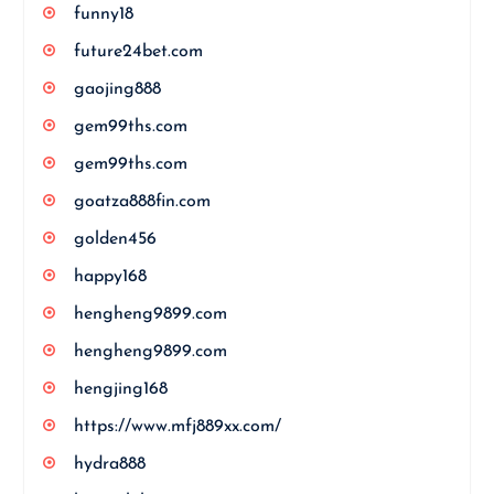
funny18
future24bet.com
gaojing888
gem99ths.com
gem99ths.com
goatza888fin.com
golden456
happy168
hengheng9899.com
hengheng9899.com
hengjing168
https://www.mfj889xx.com/
hydra888