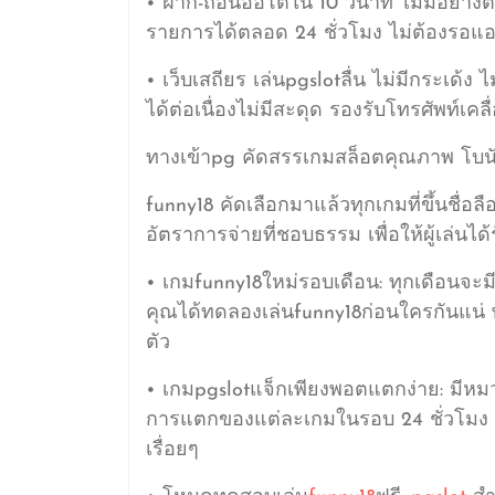
• ฝาก-ถอนออโต้ใน 10 วินาที ไม่มีอย่าง
รายการได้ตลอด 24 ชั่วโมง ไม่ต้องรอแ
• เว็บเสถียร เล่นpgslotลื่น ไม่มีกระเด้ง ไ
ได้ต่อเนื่องไม่มีสะดุด รองรับโทรศัพท์เคล
ทางเข้าpg คัดสรรเกมสล็อตคุณภาพ โบนัสเ
funny18 คัดเลือกมาแล้วทุกเกมที่ขึ้นชื่
อัตราการจ่ายที่ชอบธรรม เพื่อให้ผู้เล่นได้ร
• เกมfunny18ใหม่รอบเดือน: ทุกเดือนจะมี
คุณได้ทดลองเล่นfunny18ก่อนใครกันแน่ 
ตัว
• เกมpgslotแจ็กเพียงพอตแตกง่าย: มีหมวด
การแตกของแต่ละเกมในรอบ 24 ชั่วโมง ช่ว
เรื่อยๆ