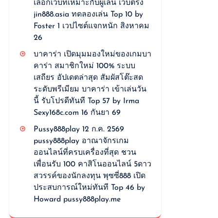
เลือกเว็บที่เหมาะกับผู้เล่น เว็บตรง
jin888.asia ทดลองเล่น Top 10 by
Foster 1 เวปไซต์แจกหนัก สิงหาคม
26
บาคาร่า เปิดมุมมองใหม่ของเกมบา
คาร่า สมาชิกใหม่ 100% ระบบ
เสถียร อัปเดตล่าสุด สัมผัสโต๊ะสด
ระดับพรีเมียม บาคาร่า เข้าเล่นวัน
นี้ รับโปรดีทันที Top 57 by Irma
Sexy168c.com 16 กันยา 69
Pussy888play 12 ก.ค. 2569
pussy888play อาณาจักรเกม
ออนไลน์ที่ครบเครื่องที่สุด ชวน
เพื่อนรับ 100 คาสิโนออนไลน์ 5ดาว
สวรรค์ของนักลงทุน พุซซี่888 เปิด
ประสบการณ์ใหม่ทันที Top 46 by
Howard pussy888play.me