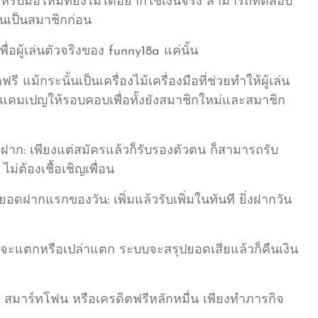
รับมือใหม่ที่ยังไม่ได้อยากใช้เงินจริง สามารถทดสอบ
ยนเป็นสมาชิกก่อน
ื่อผู้เล่นตัวจริงของ funny18a แค่นั้น
 แม้กระนั้นเป็นเครื่องไม้เครื่องมือที่ช่วยทำให้ผู้เล่น
คมเปญให้รอบคอบเพื่อทั้งยังสมาชิกใหม่และสมาชิก
งฝาก: เพียงแต่สมัครแล้วก็รับรองตัวตน ก็สามารถรับ
ไม่ต้องเชื้อเชิญเพื่อน
อดฝากแรกของวัน: เพิ่มแล้วรับเพิ่มในทันที ยิ่งฝากวัน
ว่าจะแตกหรือเปล่าแตก ระบบจะสรุปยอดเสียแล้วก็คืนเงิน
คำ สมาร์ทโฟน หรือเครดิตฟรีหลักหมื่น เพียงทำภารกิจ