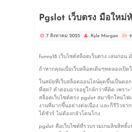
Pgslot เว็บตรง มือใหม่
7 สิงหาคม 2025
Kyle Morgan
ท
funny18 เว็บไซต์สล็อตเว็บตรง เล่นก่อน ม
ถ้าหากคุณเบื่อเว็บสล็อตเดิมๆทดลองเปิดใ
ในสมัยที่เว็บสล็อตออนไลน์ผุดขึ้นเป็นดอก
ที่สุด? คำตอบอาจอยู่ใกล้กว่าที่คิด เพราะ
สล็อตเว็บไซต์ตรง pgslot สมาชิกใหม่ไฟแรง
งานที่มากขึ้นอย่างต่อเนื่อง และก็รีวิวจ
ได้ชัวร์ ไม่ต้องกลัวโดนโกง
pgslot คือเว็บไซต์ที่รวบรวมเกมลิขสิทธิ