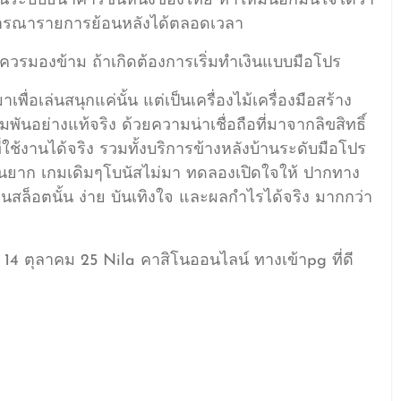
ระบบธนาคารชั้นหนึ่งของไทย ทำให้มั่นอกมั่นใจได้ว่า
จารณารายการย้อนหลังได้ตลอดเวลา
ม่ควรมองข้าม ถ้าเกิดต้องการเริ่มทำเงินแบบมือโปร
าเพื่อเล่นสนุกแค่นั้น แต่เป็นเครื่องไม้เครื่องมือสร้าง
ันอย่างแท้จริง ด้วยความน่าเชื่อถือที่มาจากลิขสิทธิ์
่ใช้งานได้จริง รวมทั้งบริการข้างหลังบ้านระดับมือโปร
 ถอนยาก เกมเดิมๆโบนัสไม่มา ทดลองเปิดใจให้ ปากทาง
นสล็อตนั้น ง่าย บันเทิงใจ และผลกำไรได้จริง มากกว่า
14 ตุลาคม 25 Nila คาสิโนออนไลน์ ทางเข้าpg ที่ดี