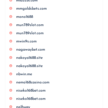
mib555s.com
mmgoldsbets.com
mono1688
mun789slot.com
mun789slot.com
mwin9s.com
nagawaybet.com
nakoya1688.site
nakoya1688.site
nbwin.me
nemo168casino.com
niseko168bet.com
niseko168bet.com
no1huay