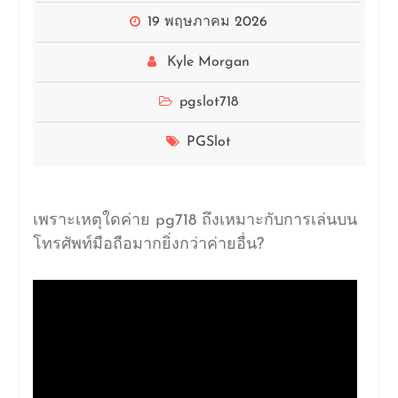
19 พฤษภาคม 2026
Kyle Morgan
pgslot718
PGSlot
เพราะเหตุใดค่าย pg718 ถึงเหมาะกับการเล่นบน
โทรศัพท์มือถือมากยิ่งกว่าค่ายอื่น?