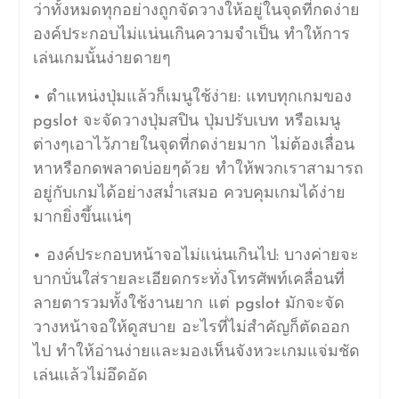
ว่าทั้งหมดทุกอย่างถูกจัดวางให้อยู่ในจุดที่กดง่าย
องค์ประกอบไม่แน่นเกินความจำเป็น ทำให้การ
เล่นเกมนั้นง่ายดายๆ
• ตำแหน่งปุ่มแล้วก็เมนูใช้ง่าย: แทบทุกเกมของ
pgslot จะจัดวางปุ่มสปิน ปุ่มปรับเบท หรือเมนู
ต่างๆเอาไว้ภายในจุดที่กดง่ายมาก ไม่ต้องเลื่อน
หาหรือกดพลาดบ่อยๆด้วย ทำให้พวกเราสามารถ
อยู่กับเกมได้อย่างสม่ำเสมอ ควบคุมเกมได้ง่าย
มากยิ่งขึ้นแน่ๆ
• องค์ประกอบหน้าจอไม่แน่นเกินไป: บางค่ายจะ
บากบั่นใส่รายละเอียดกระทั่งโทรศัพท์เคลื่อนที่
ลายตารวมทั้งใช้งานยาก แต่ pgslot มักจะจัด
วางหน้าจอให้ดูสบาย อะไรที่ไม่สำคัญก็ตัดออก
ไป ทำให้อ่านง่ายและมองเห็นจังหวะเกมแจ่มชัด
เล่นแล้วไม่อึดอัด