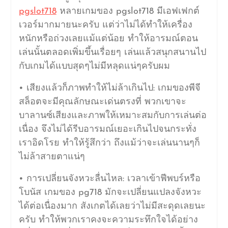
pgslot718
หลายเกมของ pgslot718 มีเอฟเฟกต์
เวอร์มากมายนะครับ แต่ว่าไม่ได้ทำให้เครื่อง
หนักหรือถ่วงเลยแม้แต่น้อย ทำให้อารมณ์ตอน
เล่นนั้นตลอดเพิ่มขึ้นเรื่อยๆ เล่นแล้วสนุกสนานไป
กับเกมได้แบบสุดๆไม่มีหลุดแน่ๆครับผม
• เสียงแล้วก็ภาพทำให้ไม่ล้าเกินไป: เกมของพีจี
สล็อตจะมีคุณลักษณะเด่นตรงที่ พวกเขาจะ
บาลานซ์เสียงและภาพให้เหมาะสมกับการเล่นต่อ
เนื่อง จึงไม่ได้รีบอารมณ์เยอะเกินไปจนกระทั่ง
เราอิดโรย ทำให้รู้สึกว่า ถึงแม้ว่าจะเล่นนานๆก็
ไม่ล้าสายตาแน่ๆ
• การเปลี่ยนจังหวะลื่นไหล: เวลาเข้าฟีพบร์หรือ
โบนัส เกมของ pg718 มักจะเปลี่ยนแปลงจังหวะ
ได้ต่อเนื่องมาก สังเกตได้เลยว่าไม่มีสะดุดเลยนะ
ครับ ทำให้พวกเราคงจะความระทึกใจได้อย่าง