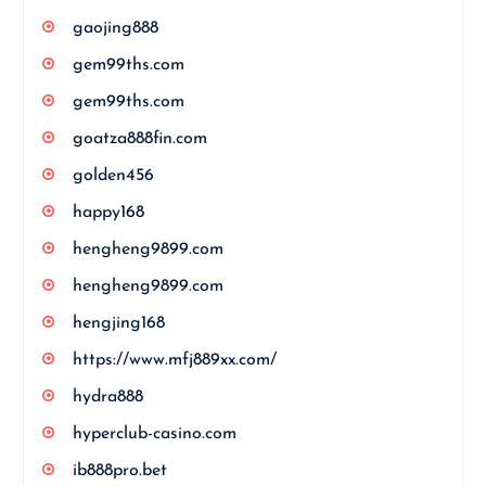
gaojing888
gem99ths.com
gem99ths.com
goatza888fin.com
golden456
happy168
hengheng9899.com
hengheng9899.com
hengjing168
https://www.mfj889xx.com/
hydra888
hyperclub-casino.com
ib888pro.bet