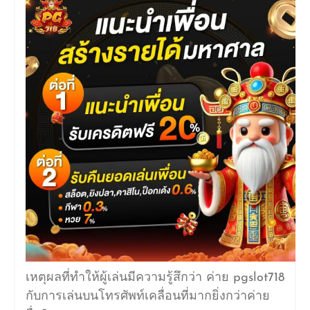
เหตุผลที่ทำให้ผู้เล่นมีความรู้สึกว่า ค่าย pgslot718
กับการเล่นบนโทรศัพท์เคลื่อนที่มากยิ่งกว่าค่าย