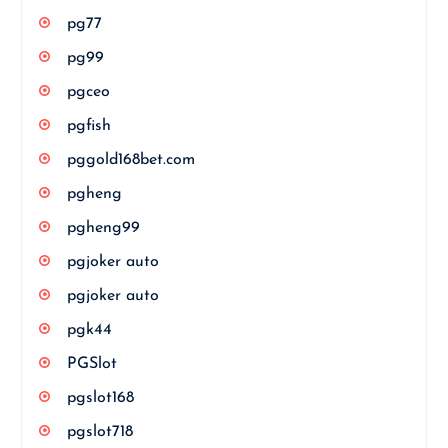
pg77
pg99
pgceo
pgfish
pggold168bet.com
pgheng
pgheng99
pgjoker auto
pgjoker auto
pgk44
PGSlot
pgslot168
pgslot718