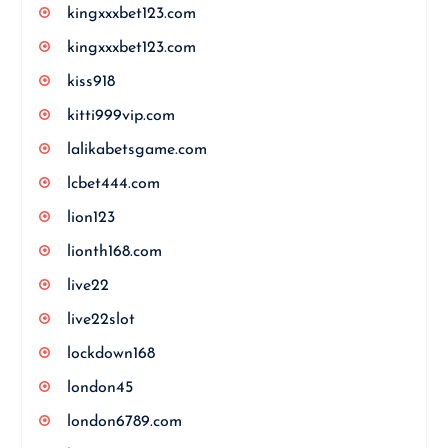
kingxxxbet123.com
kingxxxbet123.com
kiss918
kitti999vip.com
lalikabetsgame.com
lcbet444.com
lion123
lionth168.com
live22
live22slot
lockdown168
london45
london6789.com