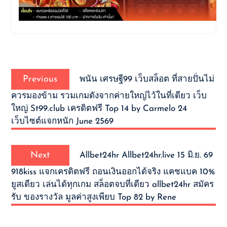
แนะแนว
Previous
เรื่อง
Previous
พนัน เศรษฐี99 เว็บสล็อต ที่สายปั่นไม่
post:
ควรมองข้าม รวมเกมดังจากค่ายใหญ่ไว้ในที่เดียว เว็บ
ใหญ่ St99.club เครดิตฟรี Top 14 by Carmelo 24
เว็บไซต์แจกหนัก June 2569
Next
Next
Allbet24hr Allbet24hr.live 15 มิ.ย. 69
post:
918kiss แจกเครดิตฟรี ถอนเงินออกได้จริง แคชแบค 10%
ยูสเดียว เล่นได้ทุกเกม สล็อตจบที่เดียว allbet24hr สมัคร
รับ ของรางวัล มูลค่าสูงเพียบ Top 82 by Rene