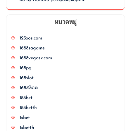
46 by Howard pussy888play.me
หมวดหมู่
123xos.com
1688sagame
1688vegasx.com
168pg
168slot
168สล็อต
188bet
188betth
1xbet
1xbetth