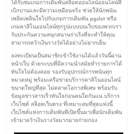
ได้รับชมเกมการเดิมพันสล็อตออนไลน์ออนไลน์ที่
เบิกบานและมีความเหมือนจริง ช่วยให้นักพนัน
เพลิดเพลินใจไปกับเกมการเดิมพัน pgslot หรือ
เกมคาสิโนออนไลน์ทุกรูปแบบบนเว็บของพวกเรา
รับประกันความสนุกสนานร่าเริงที่จะทำให้คุณ
สามารถคว้าเงินรางวัลได้อย่างไม่ยากเย็น
ลงทะเบียนเป็นสมาชิกเข้าใช้งานได้แล้ววันนี้ผ่าน
หน้าเว็บ ด้วยระบบที่มีความนำสมัยทำรายการได้
ทันใจไม่ต้องคอย รองรับอุปกรณ์การพนันทุก
หมวดหมู่ พร้อมเครือข่ายบริการคาสิโนออนไลน์
ขนาดใหญ่ที่สุด ไม่คลาดโอกาสพิเศษ พร้อมรับ
ข้อมูลข่าวสารเร็วทันใจก่อนคนใดกันแน่ บริการ
เว็บไซต์ สล็อตเว็บตรง ที่เหมาะสมที่สุดแห่งนี้
เว็บไซต์แห่งการเดิมพันที่เปิดขึ้นมาเพื่อนักเดิมพัน
เข้ามาคว้าเงินรางวัลมากมายก่ายกอง