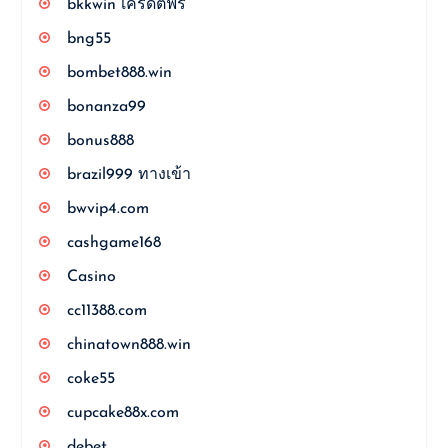
bkkwin เครดิตฟรี
bng55
bombet888.win
bonanza99
bonus888
brazil999 ทางเข้า
bwvip4.com
cashgame168
Casino
cc11388.com
chinatown888.win
coke55
cupcake88x.com
debet