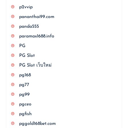
p2vvip
pananthai99.com
panda555
paramax1688.info
PG
PG Slot
PG Slot เว็บใหม่
pg168
pg77
pg99
pgceo
pgfish
pggold168bet.com