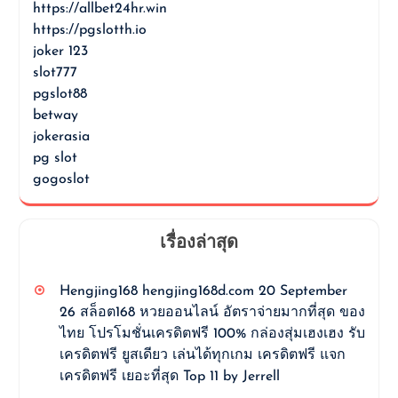
https://allbet24hr.win
https://pgslotth.io
joker 123
slot777
pgslot88
betway
jokerasia
pg slot
gogoslot
เรื่องล่าสุด
Hengjing168 hengjing168d.com 20 September
26 สล็อต168 หวยออนไลน์ อัตราจ่ายมากที่สุด ของ
ไทย โปรโมชั่นเครดิตฟรี 100% กล่องสุ่มเฮงเฮง รับ
เครดิตฟรี ยูสเดียว เล่นได้ทุกเกม เครดิตฟรี แจก
เครดิตฟรี เยอะที่สุด Top 11 by Jerrell