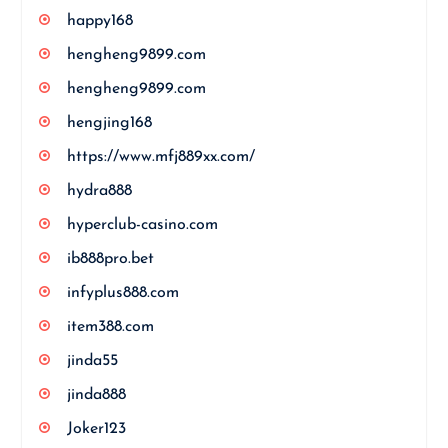
happy168
hengheng9899.com
hengheng9899.com
hengjing168
https://www.mfj889xx.com/
hydra888
hyperclub-casino.com
ib888pro.bet
infyplus888.com
item388.com
jinda55
jinda888
Joker123