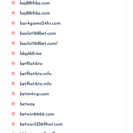
baj88thbz.com
baj88thbz.com
bar4game24hr.com
baslot168bet.com
baslot168bet.com/
bbp168.me
betflixtikto
betflixtikto.info
betflixtikto.info
betm4vip.com
betway
betwin6666.com
betworld369hot.com