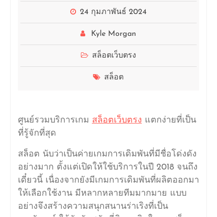
24 กุมภาพันธ์ 2024
Kyle Morgan
สล็อตเว็บตรง
สล็อต
ศูนย์รวมบริการเกม
สล็อตเว็บตรง
แตกง่ายที่เป็น
ที่รู้จักที่สุด
สล็อต นับว่าเป็นค่ายเกมการเดิมพันที่มีชื่อโด่งดัง
อย่างมาก ตั้งแต่เปิดให้ใช้บริการในปี 2018 จนถึง
เดี๋ยวนี้ เนื่องจากยังมีเกมการเดิมพันที่ผลิตออกมา
ให้เลือกใช้งาน มีหลากหลายทีมมากมาย แบบ
อย่างจึงสร้างความสนุกสนานร่าเริงที่เป็น