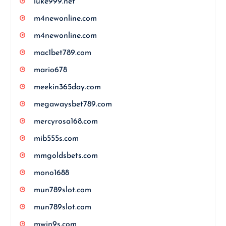
luke999.net
m4newonline.com
m4newonline.com
mac1bet789.com
mario678
meekin365day.com
megawaysbet789.com
mercyrosa168.com
mib555s.com
mmgoldsbets.com
mono1688
mun789slot.com
mun789slot.com
mwin9s.com