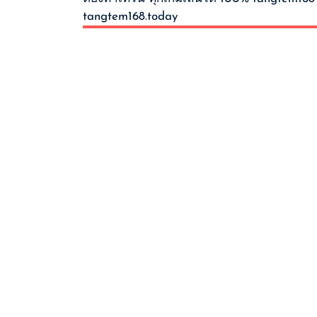
tangtem168.today