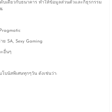
ะดับเดียวกับธนาคาร ทำให้ข้อมูลส่วนตัวและก็ธุรกรรม
0%
 Pragmatic
ค่าย SA, Sexy Gaming
ะอื่นๆ
ับโบนัสพิเศษทุกๆวัน ดังเช่นว่า: