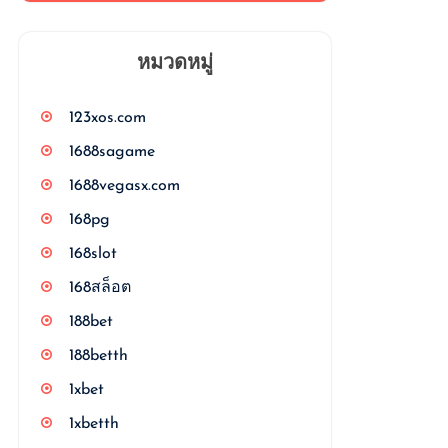
หมวดหมู่
123xos.com
1688sagame
1688vegasx.com
168pg
168slot
168สล็อต
188bet
188betth
1xbet
1xbetth