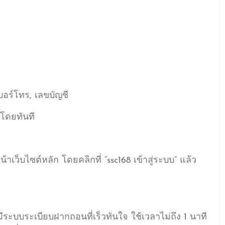
เบอร์โทร, เลขบัญชี
 โดยทันที
เว็บไซต์หลัก โดยคลิกที่ “ssc168 เข้าสู่ระบบ” แล้ว
มีระบบระเบียบฝากถอนที่เร็วทันใจ ใช้เวลาไม่ถึง 1 นาที