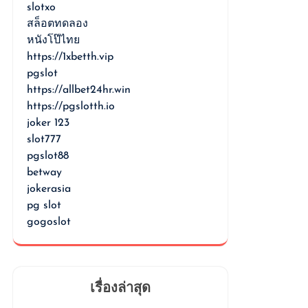
slotxo
สล็อตทดลอง
หนังโป๊ไทย
https://1xbetth.vip
pgslot
https://allbet24hr.win
https://pgslotth.io
joker 123
slot777
pgslot88
betway
jokerasia
pg slot
gogoslot
เรื่องล่าสุด