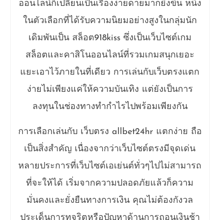
ออนไลน์ก็เปลี่ยนเป็นเรื่องง่ายดายมากยิ่งขึ้น หนึ่ง
ในตัวเลือกที่ได้รับความนิยมอย่างสูงในกลุ่มนัก
เดิมพันเป็น สล็อต918kiss ซึ่งเป็นเว็บไซต์เกม
สล็อตและคาสิโนออนไลน์ที่รวมเกมสนุกเยอะ
แยะเอาไว้ภายในที่เดียว การเล่นกับเว็บตรงแตก
ง่ายไม่เพียงแค่ให้ความบันเทิง แต่ยังเป็นการ
ลงทุนในช่องทางทำกำไรไปพร้อมเพียงกัน
การเลือกเล่นกับ เว็บตรง allbet24hr แตกง่าย ถือ
เป็นสิ่งสำคัญ เนื่องจากว่าเว็บไซต์ตรงมีจุดเด่น
หลายประการที่เว็บไซต์เอเย่นต์ทั่วๆไปไม่สามารถ
ที่จะให้ได้ เริ่มจากความปลอดภัยแล้วก็ความ
มั่นคงและยั่งยืนทางการเงิน คุณไม่ต้องกังวล
ประเด็นการทุจริตหรือปัญหาด้านการถอนเงินช้า