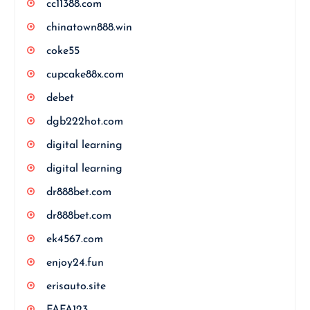
cc11388.com
chinatown888.win
coke55
cupcake88x.com
debet
dgb222hot.com
digital learning
digital learning
dr888bet.com
dr888bet.com
ek4567.com
enjoy24.fun
erisauto.site