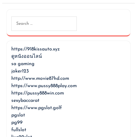
Search
for:
https://918kissauto.xyz
ดูหนังออนไลน์
sa gaming
joker123
http://www.movie87hd.com
https://www.pussy888play.com
https://pussy888win.com
sexybaccarat
https://www.pgslot.golf
pgslot
pg99
fullslot