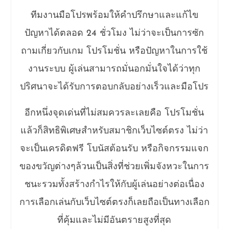
ทีมงานมือโปรพร้อมให้คำปรึกษาและแก้ไข
ปัญหาได้ตลอด 24 ชั่วโมง ไม่ว่าจะเป็นการซัก
ถามเกี่ยวกับเกม โปรโมชั่น หรือปัญหาในการใช้
งานระบบ ผู้เล่นสามารถมั่นอกมั่นใจได้ว่าทุก
ปริศนาจะได้รับการตอบกลับอย่างเร็วและมือโปร
อีกหนึ่งจุดเด่นที่ไม่สมควรละเลยคือ โปรโมชั่น
แล้วก็สิทธิพิเศษสำหรับสมาชิกเว็บไซต์ตรง ไม่ว่า
จะเป็นเครดิตฟรี โบนัสต้อนรับ หรือกิจกรรมแจก
ของขวัญต่างๆล้วนเป็นสิ่งที่ช่วยเพิ่มจังหวะในการ
ชนะรวมทั้งสร้างกำไรให้กับผู้เล่นอย่างต่อเนื่อง
การเลือกเล่นกับเว็บไซต์ตรงก็เลยถือเป็นทางเลือก
ที่คุ้มและไม่มีอันตรายสูงที่สุด