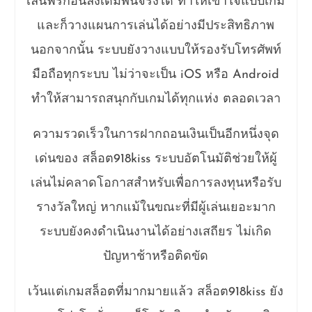
เล่นฟรีก่อนลงเดิมพันจริงได้ ทำให้เข้าใจแบบเกม
และก็วางแผนการเล่นได้อย่างมีประสิทธิภาพ
นอกจากนั้น ระบบยังวางแบบให้รองรับโทรศัพท์
มือถือทุกระบบ ไม่ว่าจะเป็น iOS หรือ Android
ทำให้สามารถสนุกกับเกมได้ทุกแห่ง ตลอดเวลา
ความรวดเร็วในการฝากถอนเงินเป็นอีกหนึ่งจุด
เด่นของ สล็อต918kiss ระบบอัตโนมัติช่วยให้ผู้
เล่นไม่คลาดโอกาสสำหรับเพื่อการลงทุนหรือรับ
รางวัลใหญ่ หากแม้ในขณะที่มีผู้เล่นเยอะมาก
ระบบยังคงดำเนินงานได้อย่างเสถียร ไม่เกิด
ปัญหาช้าหรือติดขัด
เว้นแต่เกมสล็อตที่มากมายแล้ว สล็อต918kiss ยัง