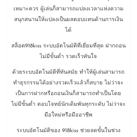
เหมาะควร ผู้เล่นก็สามารถแปลงเวลาแห่งความ
สนุกสนานให้แปลงเป็นผลตอบแทนด้านการเงิน
ได้
สล็อต918kiss ระบบอัตโนมัติที่เยี่ยมที่สุด ฝากถอน
ไม่มีขั้นต่ำ รวดเร็วทันใจ
ด้วยระบบอัตโนมัติที่ทันสมัย ทำให้ผู้เล่นสามารถ
ทำธุรกรรมได้อย่างรวดเร็วแล้วก็สบาย ไม่ว่าจะ
เป็นการฝากหรือถอนเงินก็สามารถทำเป็นโดย
ไม่มีขั้นต่ำ ตอบโจทย์นักเดิมพันทุกระดับ ไม่ว่าจะ
มือใหม่หรือมืออาชีพ
ระบบอัตโนมัติของ 918kiss ช่วยลดขั้นในช่วง