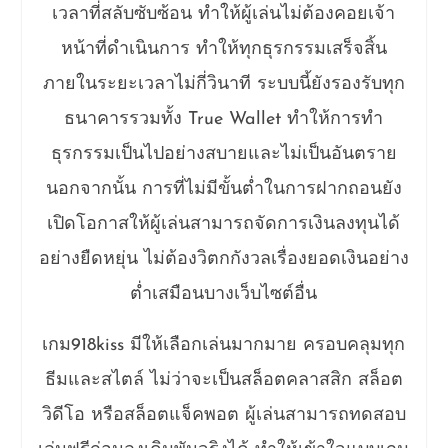
เวลาที่สลับซับซ้อน ทำให้ผู้เล่นไม่ต้องคอยเจ้า
หน้าที่ดำเนินการ ทำให้ทุกธุรกรรมเสร็จสิ้น
ภายในระยะเวลาไม่กี่วินาที ระบบนี้ยังรองรับทุก
ธนาคารรวมทั้ง True Wallet ทำให้การทำ
ธุรกรรมเป็นไปอย่างสบายและไม่เป็นอันตราย
นอกจากนั้น การที่ไม่มีขั้นต่ำในการฝากถอนยัง
เปิดโอกาสให้ผู้เล่นสามารถจัดการเงินลงทุนได้
อย่างยืดหยุ่น ไม่ต้องวิตกกังวลเรื่องยอดเงินอย่าง
ต่ำเสมือนบางเว็บไซต์อื่น
เกม918kiss มีให้เลือกเล่นมากมาย ครอบคลุมทุก
ธีมและสไตล์ ไม่ว่าจะเป็นสล็อตคลาสสิก สล็อต
วิดีโอ หรือสล็อตแจ็คพอต ผู้เล่นสามารถทดสอบ