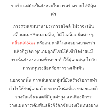
ร่าเริง แต่ยังเป็นจังหวะในการสร้างรายได้ที่คุ้ม
ค่า
การรวมเกมนานาประการสไตล์ ไม่ว่าจะเป็น
สล็อตแมชชีนคลาสสิค, วิดีโอสล็อตธีมต่างๆ,
สล็อต918kiss
หรือเกมคาสิโนสดอย่างบาคาร่า
แล้วก็รูเล็ต ทุกเกมถูกดีไซน์ให้เข้าใจง่ายแม้
กระนั้นยังคงความท้าทาย ทำให้ผู้เล่นสนุกไปกับ
การหมุนวงล้อหรือการวางเดิมพัน
นอกจากนั้น การเล่นเกมกลุ่มนี้ยังสร้างโอกาสทำ
กำไรให้กับผู้เล่น ด้วยระบบโบนัสที่แจกบ่อยและก็
รางวัลแจ็คพอตที่มีมูลค่าสูง แค่เพียงมีการ
วางแผนการเดิมพันแล้วก็รู้จักจัดแจงเงินทุนอย่าง