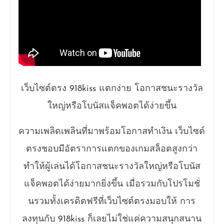
เว็บไซต์ตรง 918kiss แตกง่าย โอกาสชนะรางวัล
ใหญ่หรือโบนัสแจ็คพอตได้ง่ายขึ้น
ความเพลิดเพลินที่มาพร้อมโอกาสทำเงิน เว็บไซต์
ตรงชอบมีอัตราการแตกของเกมสล็อตสูงกว่า
ทำให้ผู้เล่นได้โอกาสชนะรางวัลใหญ่หรือโบนัส
แจ็คพอตได้ง่ายมากยิ่งขึ้น เมื่อรวมกับโปรโมชั่
นรวมทั้งเครดิตฟรีที่เว็บไซต์ตรงมอบให้ การ
ลงทุนกับ 918kiss ก็เลยไม่ใช่แค่ความสนุกสนาน