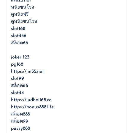
live22slot
หนังชนโรง
ดูหนังฟรี
ดูหนังชนโรง
slot168
slot456
สล็อต66
joker 123
pg168
https://jin55.net
slot99
สล็อต66
slot44
https://judhai168.co
https://bonus888.life
สล็อต888
สล็อต99
pussy888