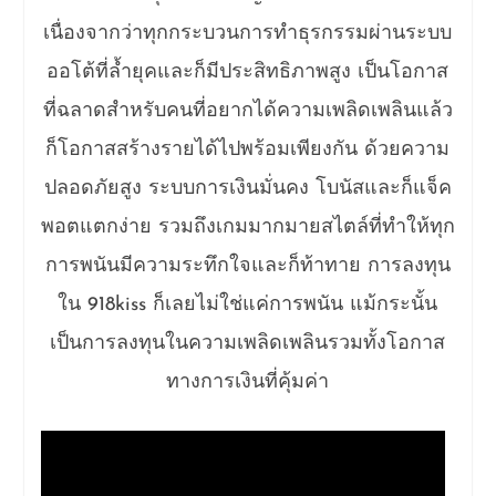
เนื่องจากว่าทุกกระบวนการทำธุรกรรมผ่านระบบ
ออโต้ที่ล้ำยุคและก็มีประสิทธิภาพสูง เป็นโอกาส
ที่ฉลาดสำหรับคนที่อยากได้ความเพลิดเพลินแล้ว
ก็โอกาสสร้างรายได้ไปพร้อมเพียงกัน ด้วยความ
ปลอดภัยสูง ระบบการเงินมั่นคง โบนัสและก็แจ็ค
พอตแตกง่าย รวมถึงเกมมากมายสไตล์ที่ทำให้ทุก
การพนันมีความระทึกใจและก็ท้าทาย การลงทุน
ใน 918kiss ก็เลยไม่ใช่แค่การพนัน แม้กระนั้น
เป็นการลงทุนในความเพลิดเพลินรวมทั้งโอกาส
ทางการเงินที่คุ้มค่า