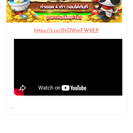
https://t.co/INOWmFW9EP
…