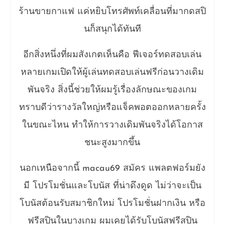
ร้านขายกาแฟ แค่หยิบโทรศัพท์เคลื่อนที่มากดสปิ
นก็สนุกได้ทันที
อีกสิ่งหนึ่งที่ผมสังเกตเห็นคือ ฟีเจอร์ทดสอบเล่น
หลายเกมเปิดให้ผู้เล่นทดสอบเล่นฟรีก่อนวางเดิม
พันจริง สิ่งนี้ช่วยให้ผมรู้เรื่องลักษณะของเกม
ทราบดีว่ารางวัลใหญ่หรือแจ็คพอตออกหลายครั้ง
ในขณะไหน ทำให้การวางเดิมพันจริงได้โอกาส
ชนะสูงมากขึ้น
นอกเหนือจากนี้ macau69 สมัคร แพลตฟอร์มยัง
มี โปรโมชั่นและโบนัส ที่น่าดึงดูด ไม่ว่าจะเป็น
โบนัสต้อนรับสมาชิกใหม่ โปรโมชั่นฝากเงิน หรือ
ฟรีสปินในบางเกม ผมเคยได้รับโบนัสฟรีสปิน