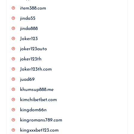
item388.com
jinda55
jinda888
Joker123
joker123auto
joker123th
Joker123th.com
juad69
khumsup888.me
kimchibetbet.com
kingdom66n
kingromans789.com
kingxxxbet123.com