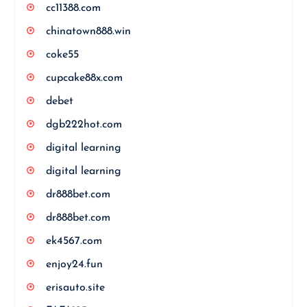
cc11388.com
chinatown888.win
coke55
cupcake88x.com
debet
dgb222hot.com
digital learning
digital learning
dr888bet.com
dr888bet.com
ek4567.com
enjoy24.fun
erisauto.site