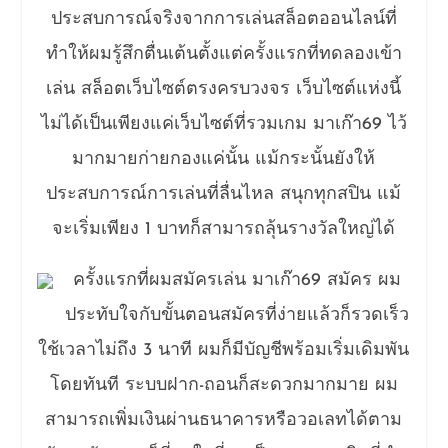
ประสบการณ์จริงจากการเล่นสล็อตออนไลน์ที่
ทำให้ผมรู้สึกตื่นเต้นตั้งแต่ครั้งแรกที่ทดลองเข้า
เล่น สล็อตเว็บไซต์ตรงครบวงจร เว็บไซต์แห่งนี้
ไม่ได้เป็นเพียงแค่เว็บไซต์ที่รวมเกม มาเก๊า69 ไว้
มากมายก่ายกองแค่นั้น แม้กระนั้นยังให้
ประสบการณ์การเล่นที่ลื่นไหล สนุกทุกสปิน แม้
จะเริ่มเพียง 1 บาทก็สามารถลุ้นรางวัลใหญ่ได้
ครั้งแรกที่ผมสมัครเล่น มาเก๊า69 สมัคร ผม
ประทับใจกับขั้นตอนสมัครที่ง่ายแล้วก็รวดเร็ว
ใช้เวลาไม่ถึง 3 นาที ผมก็มีบัญชีพร้อมเริ่มเดิมพัน
โดยทันที ระบบฝาก-ถอนก็สะดวกมากมาย ผม
สามารถเพิ่มเงินผ่านธนาคารหรือวอเลทได้ตาม