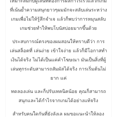
เหมาะสมกับผู้เล่นที่ต้องการผลกำไรเร็วแล้วก็เกม
ที่เน้นย้ำความสนุกยาวๆผมมักจะสลับเล่นระหว่าง
เกมเพื่อไม่ให้รู้สึกจำเจ แล้วก็พบว่าการหมุนสลับ
เกมช่วยทำให้พบโบนัสบ่อยมากขึ้นด้วย
ประสบการณ์ตรงของผมสอนให้ทราบดีว่า การ
เล่นสล็อตที่ เล่นง่าย เข้าใจง่าย แล้วก็มีโอกาสทำ
เงินได้จริง ไม่ได้เป็นแค่คำโฆษณา มันเป็นสิ่งที่ผู้
เล่นทุกระดับสามารถสัมผัสได้จริง การเริ่มต้นไม่
ยาก แค่
ทดลองเล่น และก็ปรับเทคนิคน้อย คุณก็สามารถ
สนุกและได้กำไรจากเกมได้อย่างแท้จริง
สำหรับคนใดกันที่ยังลังเล ผมขอแนะนำให้ลอง