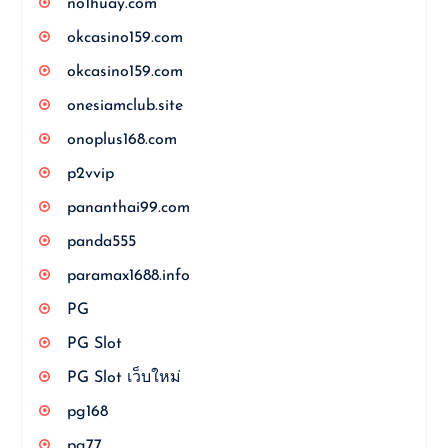
no1huay.com
okcasino159.com
okcasino159.com
onesiamclub.site
onoplus168.com
p2vvip
pananthai99.com
panda555
paramax1688.info
PG
PG Slot
PG Slot เว็บใหม่
pg168
pg77