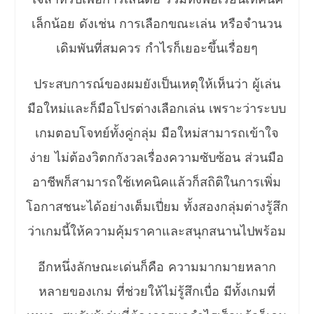
ใจสำหรับเพื่อการเล่นต่อ รวมทั้งพอเรียนเทคนิค
เล็กน้อย ดังเช่น การเลือกขณะเล่น หรือจำนวน
เดิมพันที่สมควร กำไรก็เยอะขึ้นเรื่อยๆ
ประสบการณ์ของผมยังเป็นเหตุให้เห็นว่า ผู้เล่น
มือใหม่และก็มือโปรต่างเลือกเล่น เพราะว่าระบบ
เกมตอบโจทย์ทั้งคู่กลุ่ม มือใหม่สามารถเข้าใจ
ง่าย ไม่ต้องวิตกกังวลเรื่องความซับซ้อน ส่วนมือ
อาชีพก็สามารถใช้เทคนิคแล้วก็สถิติในการเพิ่ม
โอกาสชนะได้อย่างเต็มเปี่ยม ทั้งสองกลุ่มต่างรู้สึก
ว่าเกมนี้ให้ความคุ้มราคาและสนุกสนานไปพร้อม
อีกหนึ่งลักษณะเด่นก็คือ ความมากมายหลาก
หลายของเกม ที่ช่วยให้ไม่รู้สึกเบื่อ มีทั้งเกมที่