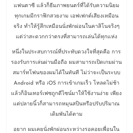
แฟนตาซี แล้วก็ธีมภาพยนตร์ที่ได้รับความนิยม
ทุกเกมมีกราฟิกสวยงาม เอฟเฟกต์เสียงเหมือน
จริง ทำให้รู้สึกเหมือนนั่งพักผ่อนในคาสิโนจริงๆ
แต่ว่าสะดวกกว่าตรงที่สามารถเล่นได้ทุกแห่ง
หนึ่งในประสบการณ์ที่ประทับดวงใจที่สุดคือ การ
รองรับการเล่นผ่านมือถือ ผมสามารถเปิดเกมผ่าน
สมาร์ทโฟนของผมได้ในทันที ไม่ว่าจะเป็นระบบ
Android หรือ iOS การเข้าเกมเร็ว โหลดไม่ช้า
แล้วก็อินเทอร์เฟซถูกดีไซน์มาให้ใช้งานง่าย เพียง
แต่ปลายนิ้วก็สามารถหมุนสปินหรือปรับปริมาณ
เดิมพันได้ตาม
อยาก ผมเคยนั่งพักผ่อนระหว่างรอคอยเพื่อนใน