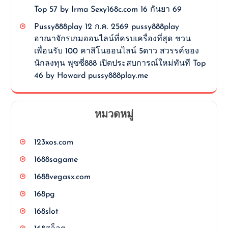
Top 57 by Irma Sexy168c.com 16 กันยา 69
Pussy888play 12 ก.ค. 2569 pussy888play
อาณาจักรเกมออนไลน์ที่ครบเครื่องที่สุด ชวน
เพื่อนรับ 100 คาสิโนออนไลน์ 5ดาว สวรรค์ของ
นักลงทุน พุซซี่888 เปิดประสบการณ์ใหม่ทันที Top
46 by Howard pussy888play.me
หมวดหมู่
123xos.com
1688sagame
1688vegasx.com
168pg
168slot