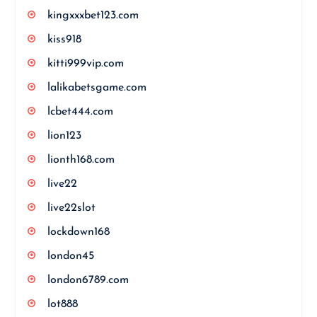
kingxxxbet123.com
kiss918
kitti999vip.com
lalikabetsgame.com
lcbet444.com
lion123
lionth168.com
live22
live22slot
lockdown168
london45
london6789.com
lot888