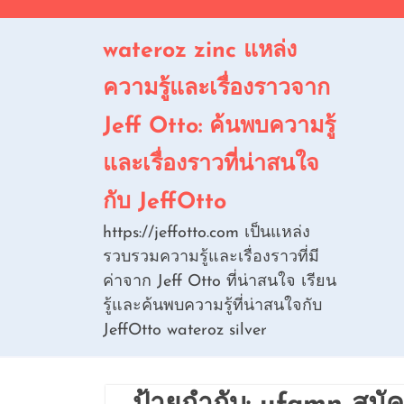
Skip
to
wateroz zinc แหล่ง
content
ความรู้และเรื่องราวจาก
Jeff Otto: ค้นพบความรู้
และเรื่องราวที่น่าสนใจ
กับ JeffOtto
https://jeffotto.com เป็นแหล่ง
รวบรวมความรู้และเรื่องราวที่มี
ค่าจาก Jeff Otto ที่น่าสนใจ เรียน
รู้และค้นพบความรู้ที่น่าสนใจกับ
JeffOtto wateroz silver