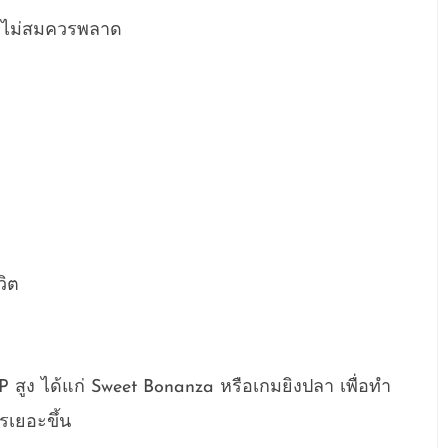
ที่ไม่สมควรพลาด
วิต
สูง ได้แก่ Sweet Bonanza หรือเกมยิงปลา เพื่อทำ
รเยอะขึ้น