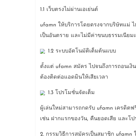
1.1 เว็บตรงไม่ผ่านเอเย่นต์
ufamn ให้บริการโดยตรงจากบริษัทแม่ ไม
เป็นอันตราย และไม่มีค่าขนบธรรมเนียม
1.2 ระบบอัตโนมัติเต็มต้นแบบ
ตั้งแต่ ufamn สมัคร ไปจนถึงการถอนเงิน 
ต้องติดต่อแอดมินให้เสียเวลา
1.3 โปรโมชั่นจัดเต็ม
ผู้เล่นใหม่สามารถกดรับ ufamn เครดิตฟรี
เช่น ฝากแรกของวัน, คืนยอดเสีย และโปรเช
2. กรรมวิธีการสมัครเป็นสมาชิก ufamn