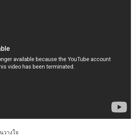
ล่นวางใจ