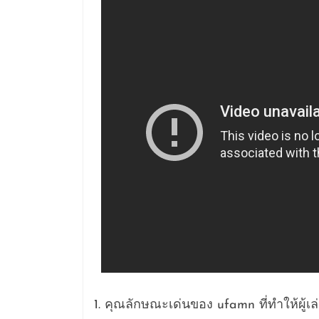
1. คุณลักษณะเด่นของ ufamn ที่ทำให้ผู้เ