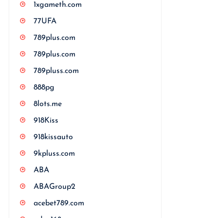
1xgameth.com
77UFA
789plus.com
789plus.com
789pluss.com
888pg
8lots.me
918Kiss
918kissauto
9kpluss.com
ABA
ABAGroup2
acebet789.com