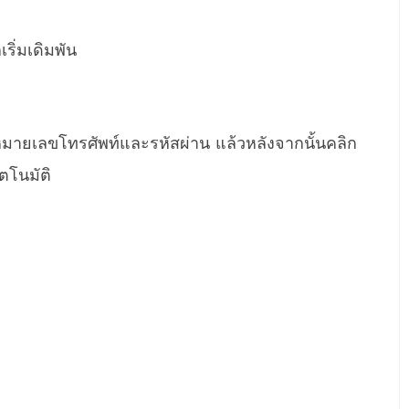
เริ่มเดิมพัน
หมายเลขโทรศัพท์และรหัสผ่าน แล้วหลังจากนั้นคลิก
ตโนมัติ