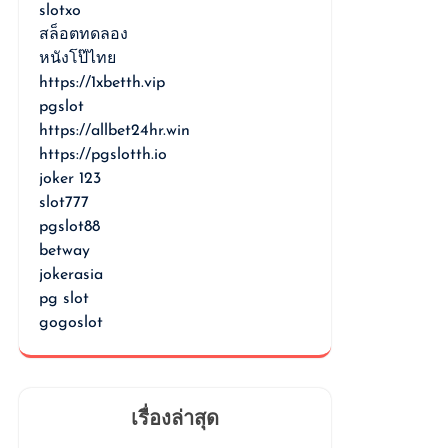
slotxo
สล็อตทดลอง
หนังโป๊ไทย
https://1xbetth.vip
pgslot
https://allbet24hr.win
https://pgslotth.io
joker 123
slot777
pgslot88
betway
jokerasia
pg slot
gogoslot
เรื่องล่าสุด