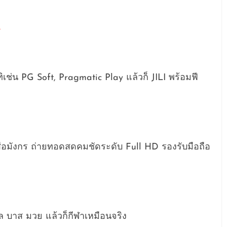
n
ิเช่น PG Soft, Pragmatic Play แล้วก็ JILI พร้อมฟี
เสือมังกร ถ่ายทอดสดคมชัดระดับ Full HD รองรับมือถือ
อล บาส มวย แล้วก็กีฬาเหมือนจริง