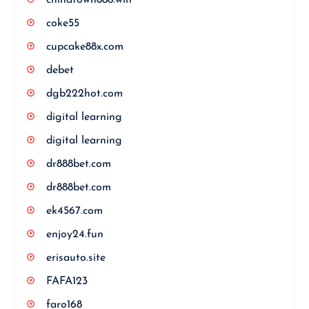
chinatown888.win
coke55
cupcake88x.com
debet
dgb222hot.com
digital learning
digital learning
dr888bet.com
dr888bet.com
ek4567.com
enjoy24.fun
erisauto.site
FAFA123
faro168