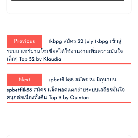
แนะแนว
Previous
เรื่อง
Previous
tkbpg สมัคร 22 July tkbpg เข้าสู่
post:
ระบบ แชร์ผ่านโซเชียลได้ใช้งานง่ายเพิ่มความมั่นใจ
เล็กๆ Top 52 by Klaudia
Next
Next
spbetflik88 สมัคร 24 มิถุนายน
post:
spbetflik88 สมัคร แจ็คพอตแตกง่ายระบบเสถียรมั่นใจ
สนุกต่อเนื่องทั้งคืน Top 9 by Quinton