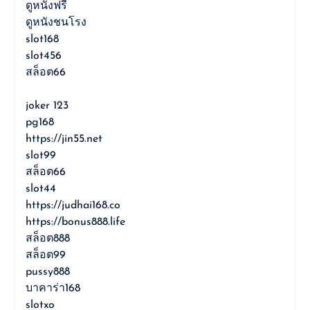
ดูหนังฟรี
ดูหนังชนโรง
slot168
slot456
สล็อต66
joker 123
pg168
https://jin55.net
slot99
สล็อต66
slot44
https://judhai168.co
https://bonus888.life
สล็อต888
สล็อต99
pussy888
บาคาร่า168
slotxo