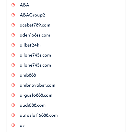
ABA
ABAGroup2
acebet789.com
aden168ss.com
allbet24hr
allone745s.com
allone745s.com
amb888
ambnovabet.com
argus16888.com
audi688.com
autoslot16888.com
av