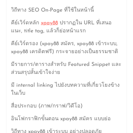
วิถีทาง SEO On-Page ที่ใช้ในหน้านี้
คีย์เวิร์ดหลัก
xpay88
ปรากฏใน URL ที่เสนอ
แนะ, title tag, แล้วก็ย่อหน้าแรก
คีย์เวิร์ดรอง (xpay88 สมัคร, xpay88 เข้าระบบ,
xpay88 เครดิตฟรี) กระจายอย่างเป็นธรรมชาติ
มีรายการ/ตารางสำหรับ Featured Snippet และ
ส่วนสรุปสั้นเข้าใจง่าย
มี internal linking ไปยังบทความที่เกี่ยวโยงข้าง
ในเว็บ
สื่อประกอบ (ภาพ/กราฟ/วิดีโอ)
อินโฟกราฟิกขั้นตอน xpay88 สมัคร แบบย่อ
วิถีทาง xpay88 เข้าระบบ อย่างปลอดภัย