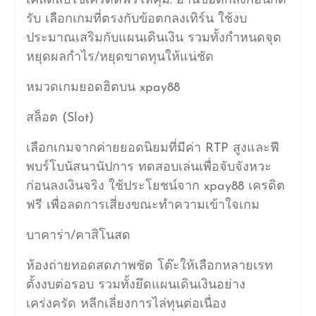
เคล็ดลับใช้เครดิตฟรีให้คุ้ม: อ่านข้อตกลงก่อนกด
รับ เลือกเกมที่ตรงกับข้อตกลงเทิร์น ใช้งบ
ประมาณเสริมกับแผนเดินเงิน รวมทั้งกำหนดจุด
หยุดผลกำไร/หยุดขาดทุนให้แน่ชัด
หมวดเกมยอดฮิตบน xpay88
สล็อต (Slot)
เลือกเกมจากค่ายยอดนิยมที่มีค่า RTP สูงและฟี
พบร์โบนัสนานัปการ ทดสอบเล่นเพื่อจับจังหวะ
ก่อนลงเงินจริง ใช้ประโยชน์จาก xpay88 เครดิต
ฟรี เพื่อลดการเสี่ยงขณะทำความเข้าใจเกม
บาคาร่า/คาสิโนสด
ห้องถ่ายทอดสดภาพชัด โต๊ะให้เลือกหลายเรท
ตั้งงบต่อรอบ รวมทั้งยึดแผนเดินเงินอย่าง
เคร่งครัด หลีกเลี่ยงการไล่ทุนต่อเนื่อง