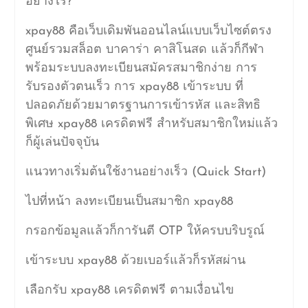
อย่างไร?
xpay88 คือเว็บเดิมพันออนไลน์แบบเว็บไซต์ตรง
ศูนย์รวมสล็อต บาคาร่า คาสิโนสด แล้วก็กีฬา
พร้อมระบบลงทะเบียนสมัครสมาชิกง่าย การ
รับรองตัวตนเร็ว การ xpay88 เข้าระบบ ที่
ปลอดภัยด้วยมาตรฐานการเข้ารหัส และสิทธิ
พิเศษ xpay88 เครดิตฟรี สำหรับสมาชิกใหม่แล้ว
ก็ผู้เล่นปัจจุบัน
แนวทางเริ่มต้นใช้งานอย่างเร็ว (Quick Start)
ไปที่หน้า ลงทะเบียนเป็นสมาชิก xpay88
กรอกข้อมูลแล้วก็การันตี OTP ให้ครบบริบรูณ์
เข้าระบบ xpay88 ด้วยเบอร์แล้วก็รหัสผ่าน
เลือกรับ xpay88 เครดิตฟรี ตามเงื่อนไข