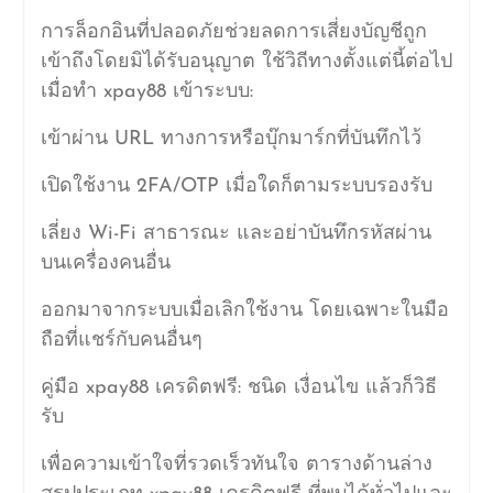
การล็อกอินที่ปลอดภัยช่วยลดการเสี่ยงบัญชีถูก
เข้าถึงโดยมิได้รับอนุญาต ใช้วิถีทางตั้งแต่นี้ต่อไป
เมื่อทำ xpay88 เข้าระบบ:
เข้าผ่าน URL ทางการหรือบุ๊กมาร์กที่บันทึกไว้
เปิดใช้งาน 2FA/OTP เมื่อใดก็ตามระบบรองรับ
เลี่ยง Wi-Fi สาธารณะ และอย่าบันทึกรหัสผ่าน
บนเครื่องคนอื่น
ออกมาจากระบบเมื่อเลิกใช้งาน โดยเฉพาะในมือ
ถือที่แชร์กับคนอื่นๆ
คู่มือ xpay88 เครดิตฟรี: ชนิด เงื่อนไข แล้วก็วิธี
รับ
เพื่อความเข้าใจที่รวดเร็วทันใจ ตารางด้านล่าง