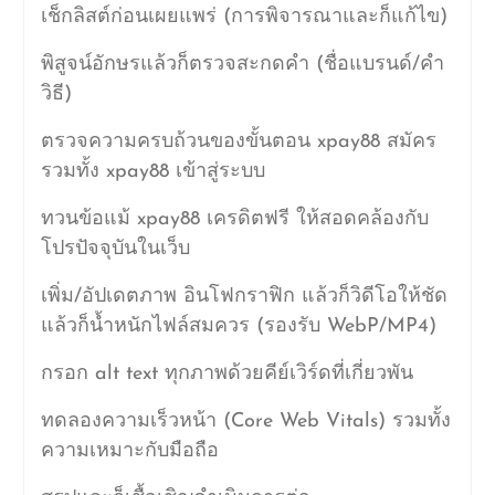
เช็กลิสต์ก่อนเผยแพร่ (การพิจารณาและก็แก้ไข)
พิสูจน์อักษรแล้วก็ตรวจสะกดคำ (ชื่อแบรนด์/คำ
วิธี)
ตรวจความครบถ้วนของขั้นตอน xpay88 สมัคร
รวมทั้ง xpay88 เข้าสู่ระบบ
ทวนข้อแม้ xpay88 เครดิตฟรี ให้สอดคล้องกับ
โปรปัจจุบันในเว็บ
เพิ่ม/อัปเดตภาพ อินโฟกราฟิก แล้วก็วิดีโอให้ชัด
แล้วก็น้ำหนักไฟล์สมควร (รองรับ WebP/MP4)
กรอก alt text ทุกภาพด้วยคีย์เวิร์ดที่เกี่ยวพัน
ทดลองความเร็วหน้า (Core Web Vitals) รวมทั้ง
ความเหมาะกับมือถือ