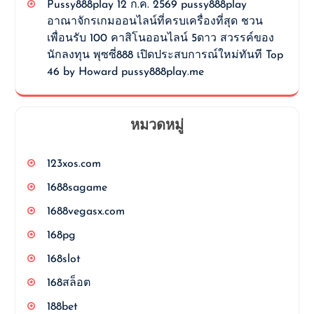
Pussy888play 12 ก.ค. 2569 pussy888play
อาณาจักรเกมออนไลน์ที่ครบเครื่องที่สุด ชวน
เพื่อนรับ 100 คาสิโนออนไลน์ 5ดาว สวรรค์ของ
นักลงทุน พุซซี่888 เปิดประสบการณ์ใหม่ทันที Top
46 by Howard pussy888play.me
หมวดหมู่
123xos.com
1688sagame
1688vegasx.com
168pg
168slot
168สล็อต
188bet