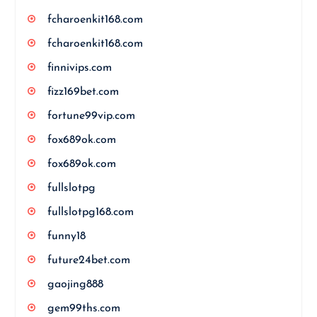
fcharoenkit168.com
fcharoenkit168.com
finnivips.com
fizz169bet.com
fortune99vip.com
fox689ok.com
fox689ok.com
fullslotpg
fullslotpg168.com
funny18
future24bet.com
gaojing888
gem99ths.com