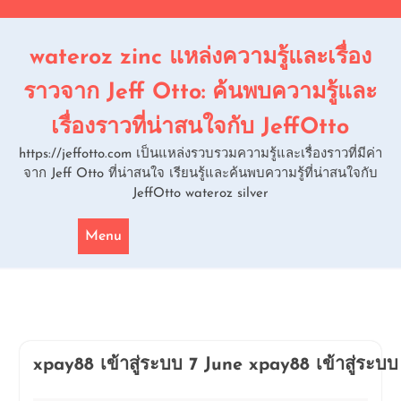
Skip
to
content
wateroz zinc แหล่งความรู้และเรื่อง
ราวจาก Jeff Otto: ค้นพบความรู้และ
เรื่องราวที่น่าสนใจกับ JeffOtto
https://jeffotto.com เป็นแหล่งรวบรวมความรู้และเรื่องราวที่มีค่า
จาก Jeff Otto ที่น่าสนใจ เรียนรู้และค้นพบความรู้ที่น่าสนใจกับ
JeffOtto wateroz silver
Menu
xpay88 เข้าสู่ระบบ 7 June xpay88 เข้าสู่ระบ