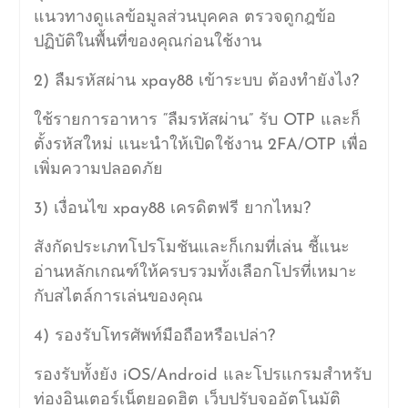
แนวทางดูแลข้อมูลส่วนบุคคล ตรวจดูกฎข้อ
ปฏิบัติในพื้นที่ของคุณก่อนใช้งาน
2) ลืมรหัสผ่าน xpay88 เข้าระบบ ต้องทำยังไง?
ใช้รายการอาหาร “ลืมรหัสผ่าน” รับ OTP และก็
ตั้งรหัสใหม่ แนะนำให้เปิดใช้งาน 2FA/OTP เพื่อ
เพิ่มความปลอดภัย
3) เงื่อนไข xpay88 เครดิตฟรี ยากไหม?
สังกัดประเภทโปรโมชันและก็เกมที่เล่น ชี้แนะ
อ่านหลักเกณฑ์ให้ครบรวมทั้งเลือกโปรที่เหมาะ
กับสไตล์การเล่นของคุณ
4) รองรับโทรศัพท์มือถือหรือเปล่า?
รองรับทั้งยัง iOS/Android และโปรแกรมสำหรับ
ท่องอินเตอร์เน็ตยอดฮิต เว็บปรับจออัตโนมัติ