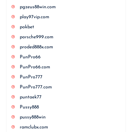
pgzeus88win.com
play97vip.com
pokbet
porsche999.com
proded888x.com
PunPro66
PunPro66.com
PunPro777
PunPro777.com
puntaek77
Pussy888
pussy888win
ramclubx.com