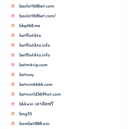
baslot168bet.com
baslot168bet.com/
bbp168.me
betflixtikto
betflixtikto.info
betflixtikto.info
betm4vip.com
betway
betwin6666.com
betworld369hot.com
bkkwin เครดิตฟรี
bng55
bombet888.win