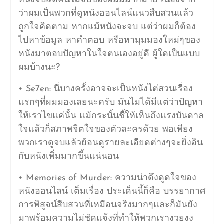
หนังจบแต่คนไม่จบของผมมีมากมาย เนื่องจาก
ว่าผมเป็นพวกที่ดูหนังออนไลน์แนวสืบสวนแล้ว
ถูกใจคิดตาม หากแม้หนังจะจบ แต่ว่าผมก็ต้อง
ไปหาข้อมูล หาคำตอบ หรือหามุมมองใหม่ๆของ
หนังมาตอบปัญหาในใจตนเองอยู่ดี ผู้ใดเป็นแบบ
ผมบ้างนะ?
• Se7en: นี่บางครั้งอาจจะเป็นหนังไต่สวนเรื่อง
แรกๆที่ผมมองเลยนะครับ มันไม่ได้มีแต่ว่าปัญหา
ให้เราไขแค่นั้น แม้กระนั้นชี้ให้เห็นถึงแรงบันดาล
ใจแล้วก็สภาพจิตใจของตัวละครด้วย พอเพียง
พวกเราดูจบแล้วย้อนดูรายละเอียดต่างๆจะยิ่งอิน
กับหนังเพิ่มมากขึ้นแน่นอน
• Memories of Murder: ความน่าดึงดูดใจของ
หนังออนไลน์ เต็มเรื่อง ประเด็นนี้ก็คือ บรรยากาศ
การพิสูจน์สืบสวนที่เหมือนจริงมากๆและก็มันยัง
มาพร้อมความไม่ชัดแจ้งที่ทำให้พวกเรางวยงง