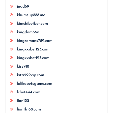
juad69
khumsup888.me
kimchibetbet.com
kingdom66n
kingromans789.com
kingxxxbet123.com
kingxxxbet123.com
kiss918
kitti999vip.com
lalikabetsgame.com
lcbet444.com
lion123
lionth168.com