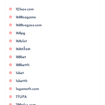
123xos.com
1688sagame
1688vegasx.com
168pg
168slot
168สล็อต
188bet
188betth
1xbet
1xbetth
1xgameth.com
77UFA
789plus.com