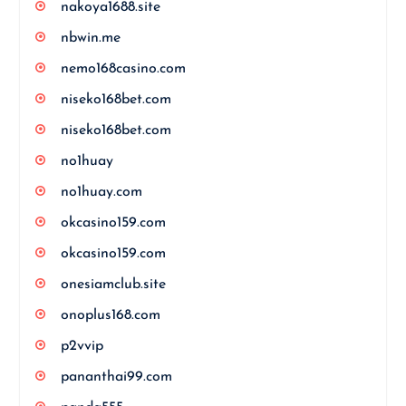
nakoya1688.site
nbwin.me
nemo168casino.com
niseko168bet.com
niseko168bet.com
no1huay
no1huay.com
okcasino159.com
okcasino159.com
onesiamclub.site
onoplus168.com
p2vvip
pananthai99.com