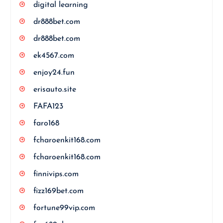
digital learning
dr888bet.com
dr888bet.com
ek4567.com
enjoy24.fun
erisauto.site
FAFA123
faro168
fcharoenkit168.com
fcharoenkit168.com
finnivips.com
fizz169bet.com
fortune99vip.com