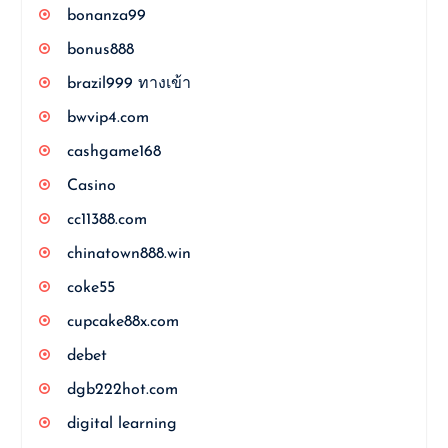
bonanza99
bonus888
brazil999 ทางเข้า
bwvip4.com
cashgame168
Casino
cc11388.com
chinatown888.win
coke55
cupcake88x.com
debet
dgb222hot.com
digital learning