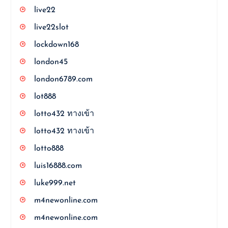
live22
live22slot
lockdown168
london45
london6789.com
lot888
lotto432 ทางเข้า
lotto432 ทางเข้า
lotto888
luis16888.com
luke999.net
m4newonline.com
m4newonline.com