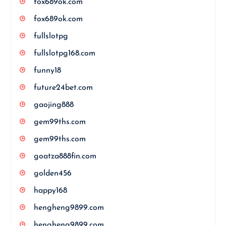
fox689ok.com
fox689ok.com
fullslotpg
fullslotpg168.com
funny18
future24bet.com
gaojing888
gem99ths.com
gem99ths.com
goatza888fin.com
golden456
happy168
hengheng9899.com
hengheng9899.com