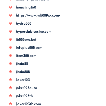
hengjing168
https://www.mfj889xx.com/
hydra888
hyperclub-casino.com
ib888pro.bet
infyplus888.com
item388.com
jinda55
jinda888
Joker123
joker123auto
joker123th
Joker123th.com