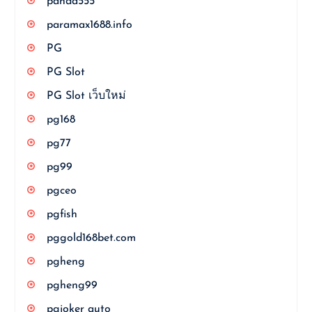
panda555
paramax1688.info
PG
PG Slot
PG Slot เว็บใหม่
pg168
pg77
pg99
pgceo
pgfish
pggold168bet.com
pgheng
pgheng99
pgjoker auto