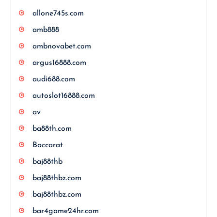
allone745s.com
amb888
ambnovabet.com
argus16888.com
audi688.com
autoslot16888.com
av
ba88th.com
Baccarat
baj88thb
baj88thbz.com
baj88thbz.com
bar4game24hr.com