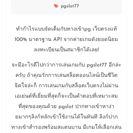
pgslot77
ทำกำไรแบบจัดเต็มกับทางเข้าpg เว็บตรงแท้
100% มาตรฐาน API จากค่ายเกมดังยอดนิยม
ลงทะเบียนเป็นสมาชิกได้เลย!
จะมีอะไรดีไปกว่าการเล่นเกมกับ pgslot77 อีกล่ะ
ครับ ถ้าคุณรักการเล่นสล็อตออนไลน์เป็นชีวิต
จิตใจล่ะก็ การเล่นเกมกับสล็อตเว็บตรงไม่ผ่าน
เอเย่นต์ที่เยี่ยมที่สุดก็จะเป็นคำตอบที่เหมาะสม
ที่สุดของคุณด้วย pgslot ปากทางเข้าหาง่า
ยมากๆลิงก์หลักเข้าใช้งานได้ในทันที ลิงก์ปาก
ทางเข้าสำรองพร้อมสแตนบาน มีเกมให้เลือกเล่น