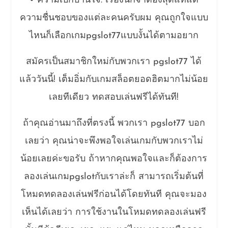
• ความเบิกบานใจ: เรื่องนี้ก็จำต้องสุดแท้แต่
ความชื่นชอบของแต่ละคนครับผม คุณถูกใจแบบ
ไหนก็เลือกเกมpgslot77แบบงั้นได้ตามอยาก
สมัครเป็นสมาชิกใหม่กับพวกเรา pgslot77 ได้
แล้ววันนี้! เต็มอิ่มกับเกมสล็อตยอดฮิตมากไม่น้อย
เลยทีเดียว ทดสอบเล่นฟรีได้ทันที!
ถ้าคุณอ่านมาถึงที่ตรงนี้ พวกเรา pgslot77 บอก
เลยว่า คุณน่าจะพึงพอใจเล่นเกมกับพวกเราไม่
น้อยเลยค่ะขอรับ ถ้าหากคุณพอใจและก็ต้องการ
ลองเล่นเกมpgslotกับเราล่ะก็ สามารถเริ่มต้นที่
โหมดทดลองเล่นฟรีก่อนได้โดยทันที คุณจะมอง
เห็นได้เลยว่า การใช้งานในโหมดทดลองเล่นฟรี