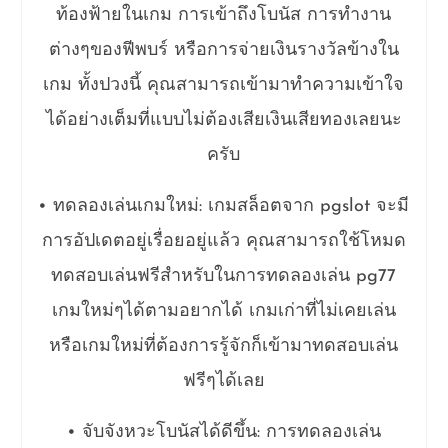
ท้องฟ้ายในเกม การเข้าถึงโบนัส การทำงาน
ต่างๆของฟีพบร์ หรือการจ่ายเงินรางวัลข้างใน
เกม ทั้งปวงนี้ คุณสามารถเข้ามาทำความเข้าใจ
ได้อย่างเต็มที่แบบไม่ต้องเสียเงินเสียทองเลยนะ
ครับ
• ทดลองเล่นเกมใหม่: เกมสล็อตจาก pgslot จะมี
การอัปเดตอยู่เรื่อยอยู่แล้ว คุณสามารถใช้โหมด
ทดสอบเล่นฟรีสำหรับในการทดลองเล่น pg77
เกมใหม่ๆได้ตามอยากได้ เกมเก่าที่ไม่เคยเล่น
หรือเกมใหม่ที่ต้องการรู้จักก็เข้ามาทดสอบเล่น
ฟรีๆได้เลย
• จับจังหวะโบนัสได้ดีขึ้น: การทดลองเล่น