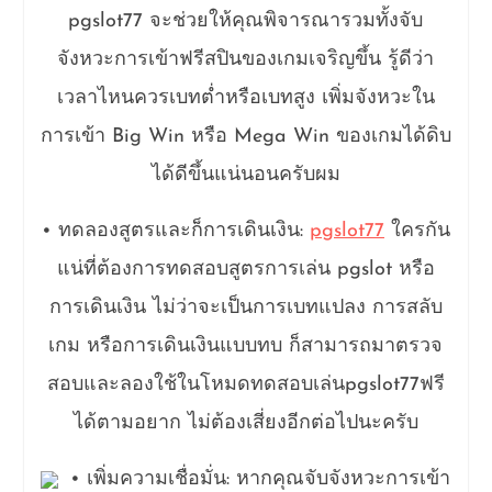
pgslot77 จะช่วยให้คุณพิจารณารวมทั้งจับ
จังหวะการเข้าฟรีสปินของเกมเจริญขึ้น รู้ดีว่า
เวลาไหนควรเบทต่ำหรือเบทสูง เพิ่มจังหวะใน
การเข้า Big Win หรือ Mega Win ของเกมได้ดิบ
ได้ดีขึ้นแน่นอนครับผม
• ทดลองสูตรและก็การเดินเงิน:
pgslot77
ใครกัน
แน่ที่ต้องการทดสอบสูตรการเล่น pgslot หรือ
การเดินเงิน ไม่ว่าจะเป็นการเบทแปลง การสลับ
เกม หรือการเดินเงินแบบทบ ก็สามารถมาตรวจ
สอบและลองใช้ในโหมดทดสอบเล่นpgslot77ฟรี
ได้ตามอยาก ไม่ต้องเสี่ยงอีกต่อไปนะครับ
• เพิ่มความเชื่อมั่น: หากคุณจับจังหวะการเข้า