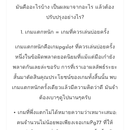
มันคืออะไรบ้าง เป็นผลมาจากอะไร แล้วต้อง
ปรับปรุงอย่างไร?
1. เกมแตกหนัก = เกมที่ควรเล่นบ่อยครั้ง
เกมแตกหนักคือเกมpgslot ที่ควรเล่นบ่อยครั้ง
หนึ่งในข้อผิดพลาดยอดนิยมที่แม้แต่มือเก๋ายัง
พลาดกันเลยล่ะขอรับ การที่เราเอาผลลัพธ์ระยะ
สั้นมาตัดสินคุณประโยชน์ของเกมทั้งสิ้นนั้น พบ
เกมแตกหนักครั้งเดียวแล้วมีความคิดว่าดี มันจำ
ต้องเบาๆดูไปนานๆครับ
• เกมที่พึ่งแตกไม่ได้หมายความว่าเหมาะเสมอ:
คนจำนวนไม่น้อยพอเพียงเจอเกมPg77 ที่ให้