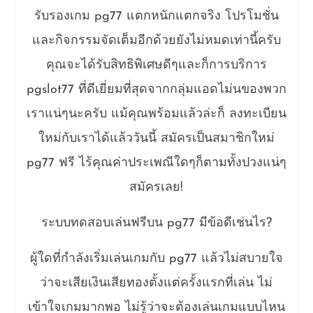
รับรองเกม pg77 แตกหนักแตกจริง โปรโมชั่น
และกิจกรรมจัดเต็มอีกด้วยยังไม่หมดเท่านี้ครับ
คุณจะได้รับสิทธิพิเศษดีๆและก็การบริการ
pgslot77 ที่ดีเยี่ยมที่สุดจากกลุ่มแอดไม่นของพวก
เราแน่ๆนะครับ แม้คุณพร้อมแล้วล่ะก็ ลงทะเบียน
ใหม่กับเราได้แล้ววันนี้ สมัครเป็นสมาชิกใหม่
pg77 ฟรี ไร้คุณค่าประเพณีใดๆก็ตามทั้งปวงแน่ๆ
สมัครเลย!
ระบบทดสอบเล่นฟรีบน pg77 มีข้อดีเช่นไร?
ผู้ใดที่กำลังเริ่มเล่นเกมกับ pg77 แล้วไม่สบายใจ
ว่าจะเสียเงินเสียทองตั้งแต่ครั้งแรกที่เล่น ไม่
เข้าใจเกมมากพอ ไม่รู้ว่าจะต้องเล่นเกมแบบไหน