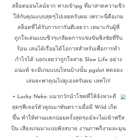
สล็อตออนไลน์จาก ทางเข้าpg ที่มาสาดความชิว
ให้กับคุณแบบสุดๆไปเลยครับผม เพราะนี่คือเกม
สล็อตที่ได้รับการการันตีเลยว่า เหมาะกับผู้ที่
ถูกใจเล่นแบบชิวๆเกลียดการแข่งขันชิงชัยที่รีบ
ร้อน เล่นได้เรื่อยได้โอกาสสำหรับเพื่อการทำ
กำไรได้ บอกเลยว่าถูกใจสาย Slow Life อย่าง
แน่แท้ จะมีเกมแบบไหนบ้างนั้น pgslot ทดลอง
เล่นจะพาคุณไปดูเองครับผม เลทโก!
• Lucky Neko: แมวกวักนำโชคที่ให้จังหวะดี
สุดๆฟีเจอร์ตัวคูณมาทันคราวเมื่อมี Wild เกิด
ขึ้น ทำให้ท่านแตกบ่อยครั้งสุดๆแม้จะไม่เข้าฟรีส
ปิน เสียงเกมมาแบบฟังสบาย งานภาพก็งามละมุน