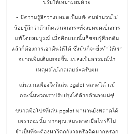
ปรับให้เหมาะสมด้วย
• มีความรู้สึกว่างบหมดเป็นแพ้: คนจำนวนไม่
น้อยรู้สึกว่าถ้าเกิดเล่นจนกระทั่งงบหมดเป็นการ
แพ้โดยสมบูรณ์ เมื่อคิดแบบนั้นก็ชอบรู้สึกดดัน
แล้วก็ต้องการเอาคืนให้ได้ ซึ่งมันก็จะยิ่งทำให้เรา
อยากเพิ่มเติมเยอะขึ้น แปลงเป็นอารมณ์นำ
เหตุผลไปไกลเลยล่ะครับผม
เล่นนานเพียงใดก็เล่น pgslot พลาดได้ แม้
กระนั้นพวกเราปรับปรุงได้ด้วยตัวเองแน่ๆ!
ขนาดมือโปรที่เล่น pgslot มานานยังพลาดได้
เพราะฉะนั้น หากคุณเล่นพลาดเมื่อไหร่ก็ไม่
จำเป็นที่จะต้องมาวิตกกังวลหรือคิดมากหรอก