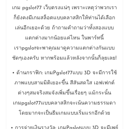
เกม pgslot77 เว็บตรงแน่ๆ เพราะเหตุว่าพวกเรา
ก็ยังคงมีเกมสล็อตแบบคลาสสิกให้ท่านได้เลือก
เล่นอีกเยอะด้วย ถ้าถามคำถามว่าทั้งสองแบบ
แตกต่างมากน้อยแค่ไหน ในพาร์ทนี้
เราpgslotจะพาคุณมาดูความแตกต่างกันแบบ
ชัดๆเองครับ หากพร้อมแล้วหลังจากนั้นก็ลุยเลย!
• ด้านกราฟิก: เกมPgslot77แบบ 3D จะมีการใช้
ภาพแบบสามมิติเยอะขึ้น สีสันสดใส เอฟเฟกต์
ต่างๆสมจริงสมจังเพิ่มขึ้นเรื่อยๆ แม้กระนั้น
เกมpgslot77แบบคลาสสิกจะเน้นความธรรมดา
โดยมากจะเป็นธีมเกมแบบเริ่มแรกอีกด้วย
• การจ่ายเงินรางวัล: เกมPgslotแบบ 3D จะมีเพย์