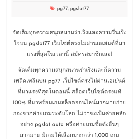
pg77
pgslot77
,
จัดเต็มทุกความสนุกสนานร่าเริงและความรื่นเริง
ใจบน pgslot77 เว็บไซต์ตรงไม่ผ่านเอเย่นต์ที่มา
แรงที่สุดในเวลานี้ สมัครสมาชิกเลย!
จัดเต็มทุกความสนุกสนานร่าเริงและก็ความ
เพลิดเพลินบน pg77 เว็บไซต์ตรงไม่ผ่านเอเย่นต์
ที่มาแรงที่สุดในตอนนี้ สล็อตเว็บไซต์ตรงแท้
100% ที่มาพร้อมเกมสล็อตออนไลน์มากมายก่าย
กองจากค่ายเกมระดับโลก ไม่ว่าจะเป็นค่ายหลัก
อย่าง pgslot auto หรือค่ายเกมชื่อดังอื่นๆ
มากมาย มีเกมให้เลือกมากกว่า 1,000 เกม