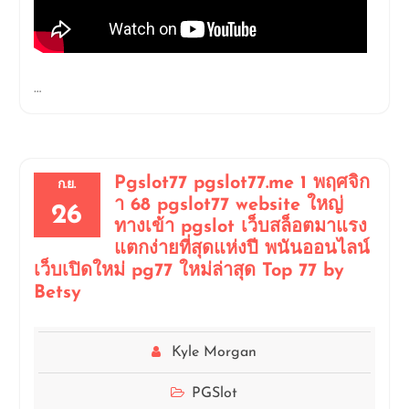
…
Pgslot77 pgslot77.me 1 พฤศจิก
ก.ย.
า 68 pgslot77 website ใหญ่
26
ทางเข้า pgslot เว็บสล็อตมาแรง
แตกง่ายที่สุดแห่งปี พนันออนไลน์
เว็บเปิดใหม่ pg77 ใหม่ล่าสุด Top 77 by
Betsy
Kyle Morgan
PGSlot