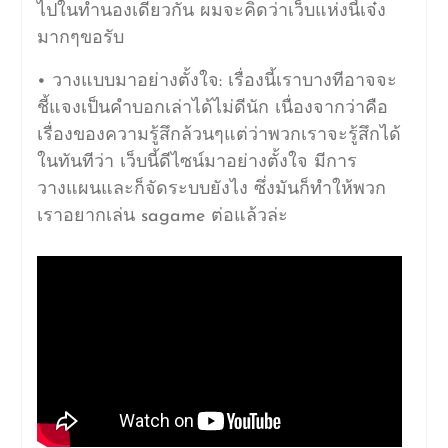
ไปในทำนองเดียวกัน ผมจะคิดว่าเว็บแห่งนี้เจ๋ง
มากๆขอรับ
• วางแบบมาอย่างตั้งใจ: เรื่องนี้เราบางทีอาจจะ
ชี้แจงเป็นคำบอกเล่าได้ไม่ดีนัก เนื่องจากว่าคือ
เรื่องของความรู้สึกล้วนๆแต่ว่าพวกเราจะรู้สึกได้
ในทันทีว่า เว็บนี้ดีไซน์มาอย่างตั้งใจ มีการ
วางแผนและก็จัดระบบยังไง ซึ่งมันก็ทำให้พวก
เราอยากเล่น sagame ต่อแล้วล่ะ