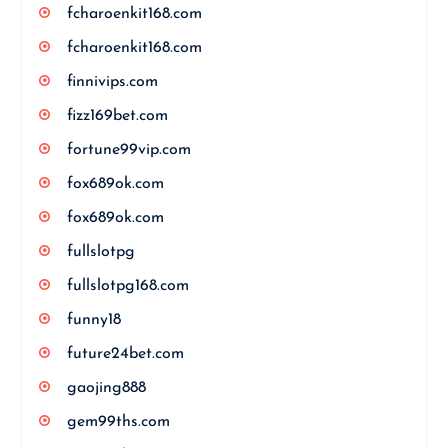
fcharoenkit168.com
fcharoenkit168.com
finnivips.com
fizz169bet.com
fortune99vip.com
fox689ok.com
fox689ok.com
fullslotpg
fullslotpg168.com
funny18
future24bet.com
gaojing888
gem99ths.com