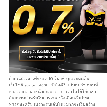
ถ้าคุณมีเวลาเพียงแค่ 10 วินาที คุณจะตัดสิน
เว็บไซต์ sagame168th ยังไงดี? แน่นอนว่า ตอนที่
พวกเราเข้ามาหน้าเว็บบาคาร่า เราไม่ได้ใช้เวลา
ล้นหลามสำหรับในการตกลงใจเลือกเว็บไซต์
หรอกนะครับ เพราะคนเล่นโดยมากจะเริ่มสร้าง