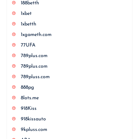
188betth
1xbet
1xbetth
1xgameth.com
77UFA
789plus.com
789plus.com
789pluss.com
888pg
8lots.me
918Kiss
918kissauto
9kpluss.com