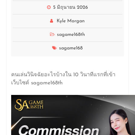
5 มิถุนายน 2026
Kyle Morgan
sagame168th
sagame168
คนเล่นวินิจฉัยอะไรบ้างใน 10 วินาทีแรกที่เข้า
เว็บไซต์ sagame168th