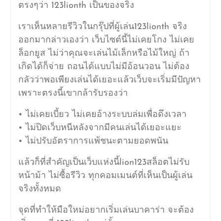
ตรงๆว่า 123lionth เป็นของจริง
เราเห็นหลายรีวิวในกรุ๊ปที่ผู้เล่น123lionth จริง
ออกมากล่าวเองว่า เว็บไซต์นี้ไม่เคยโกง ไม่เคย
ล็อกยูส ไม่ว่าคุณจะเล่นไม้เล็กหรือไม้ใหญ่ ถ้า
เกิดได้ก็จ่าย ถอนได้แบบไม่มีอ้อนวอน ไม่ต้อง
กลัวว่าพอเพียงเล่นได้เยอะแล้วเว็บจะเริ่มมีปัญหา
เพราะตรงนี้เขากล้ารับรองว่า
• ไม่เคยเบี้ยว ไม่เคยอ้างระบบล่มเพื่อดึงเวลา
• ไม่ปิดเว็บหนีหลังจากมีคนเล่นได้เยอะแยะ
• ไม่ปรับอัตราการแพ้ชนะตามยอดพนัน
แล้วก็ที่สำคัญเป็นเว็บแห่งนี้lion123สล็อตไม่รับ
หน้าม้า ไม่ซื้อรีวิว ทุกคอมเมนต์ที่เห็นเป็นผู้เล่น
จริงทั้งหมด
จุดที่ทำให้มือใหม่อยากเริ่มเล่นบาคาร่า จะต้อง