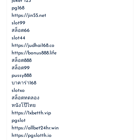
joker 123
pg168
https://jin55.net
slot99
สล็อต66
slot44
https://judhai168.co
https://bonus888.life
สล็อต888
สล็อต99
pussy888
บาคาร่า168
slotxo
สล็อตทดลอง
หนังโป๊ไทย
https://1xbetth.vip
pgslot
https://allbet24hr.win
https://pgslotth.io