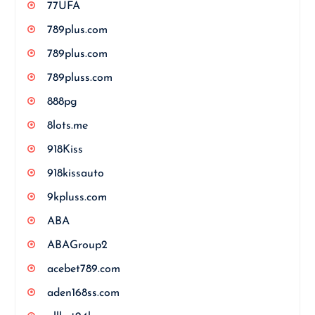
77UFA
789plus.com
789plus.com
789pluss.com
888pg
8lots.me
918Kiss
918kissauto
9kpluss.com
ABA
ABAGroup2
acebet789.com
aden168ss.com