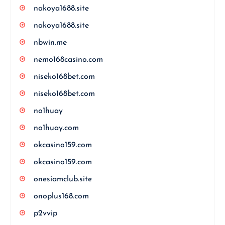
nakoya1688.site
nakoya1688.site
nbwin.me
nemo168casino.com
niseko168bet.com
niseko168bet.com
no1huay
no1huay.com
okcasino159.com
okcasino159.com
onesiamclub.site
onoplus168.com
p2vvip