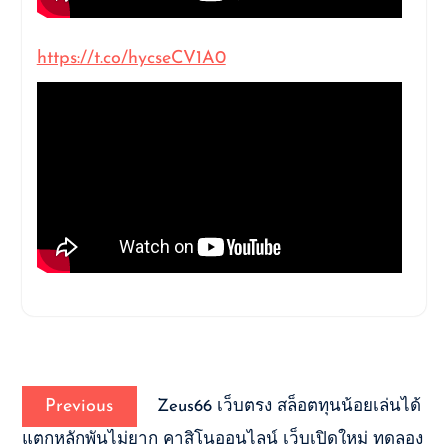
https://t.co/hycseCV1A0
แนะแนว
Previous
เรื่อง
Previous
Zeus66 เว็บตรง สล็อตทุนน้อยเล่นได้
post:
แตกหลักพันไม่ยาก คาสิโนออนไลน์ เว็บเปิดใหม่ ทดลอง