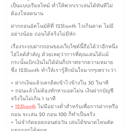
เป็นแบบเรียลไทม์ ทำให้พวกเราเล่นได้ทันทีไม่
ต้องโหลดนาน
ฝากถอนอัตโนมัติที่ 123lionth ไวเกินคาด ไม่มี
อย่างน้อย ถอนได้จริงไม่มีหัก
เรื่องระบบฝากถอนของเว็บไซต์นี้ถือได้ว่าอีกหนึ่ง
ไฮไลต์สำคัญ ด้วยเหตุว่าการที่คุณเล่นได้แม้
กระนั้นเบิกเงินไม่ได้มันก็ปราศจากความหมาย
ซึ่ง 123lionth ทำให้เรารู้สึกมั่นใจมากๆเพราะว่า
• ฝากเงินแล้วเครดิตเข้าไวข้างใน 30 วินาที
• ถอนแล้วไม่ต้องทักหาแอดไม่น เงินฝากบัญชี
จริงในไม่เกิน 1 นาที
•
123lionth
ไม่มีอย่างต่ำสำหรับเพื่อการฝากหรือ
ถอน จะเล่น 20 ถอน 100 ก็ทำเป็นจริง
• ไม่จำกัดยอดถอนต่อวัน เล่นได้ขนาดไหนคัด
แยกออกได้หมด