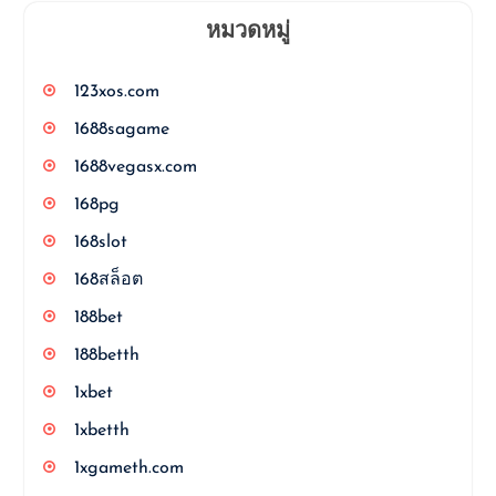
หมวดหมู่
123xos.com
1688sagame
1688vegasx.com
168pg
168slot
168สล็อต
188bet
188betth
1xbet
1xbetth
1xgameth.com