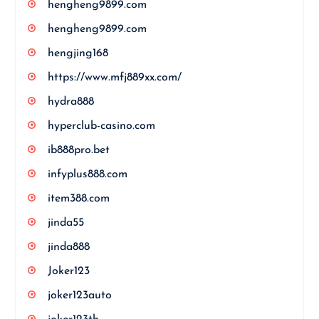
hengheng9899.com
hengheng9899.com
hengjing168
https://www.mfj889xx.com/
hydra888
hyperclub-casino.com
ib888pro.bet
infyplus888.com
item388.com
jinda55
jinda888
Joker123
joker123auto