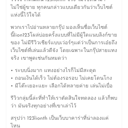
ไม่ใช่ผู้ขาย ทุกคนกล่าวแบบเดียวกันว่าเว็บไซต์
แห่งนี้ไว้ใจได้
พวกเราไปอ่านหลายกรุ๊ป มองเห็นชื่อเว็บไซต์
นี้lion123โผล่บ่อยครั้งแบบที่ไม่มีผู้ใดแนบลิงก์ขาย
ของ ไม่มีรีวิวเชียร์แบบเว่อร์ๆแต่ว่าเป็นการเอ๋ยถึง
เว็บไซต์ที่เล่นแล้วดีจัง โดยเฉพาะในกรุ๊ปสายแทง
จริง เขาพูดเช่นกันหมดว่า
• ระบบนิ่งมาก แทงอย่างไรก็ไม่มีสะดุด
• ถอนเงินได้เร็ว ไม่ต้องรอรอบ ไม่เคยโดนโกง
• มีโต๊ะเยอะแยะ เลือกได้หลายค่าย เล่นไม่เบื่อ
รีวิวกลุ่มนี้ล่ะที่ทำให้เราตัดสินใจทดลอง แล้วก็พบ
ว่า มันจริงทุกอย่างที่เขาเล่าไว้
สรุปว่า 123lionth เป็นเว็บบาคาร่าที่น่าลองแค่
ไหน