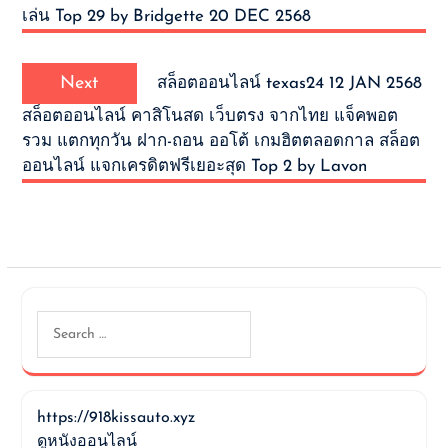
เล่น Top 29 by Bridgette 20 DEC 2568
Next
Next
สล็อตออนไลน์ texas24 12 JAN 2568
post:
สล็อตออนไลน์ คาสิโนสด เว็บตรง จากไทย แจ็คพอต
รวม แตกทุกวัน ฝาก-ถอน ออโต้ เกมฮิตตลอดกาล สล็อต
ออนไลน์ แจกเครดิตฟรีเยอะสุด Top 2 by Lavon
Search
for:
https://918kissauto.xyz
ดูหนังออนไลน์