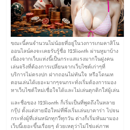
ขณะนี้คนจำนวนไม่น้อยที่อยู่ในวงการเกมคาสิโน
ออนไลน์คงจะเคยรับรู้ชื่อ 123lionth ผ่านหูมาบ้าง
เนื่องจากเว็บแห่งนี้เป็นกระแสแรงมากในฝูงคน
เล่นจริงที่ต้องการเปลี่ยนจากเว็บไซต์เก่าๆที่
บริการไม่ตรงปก ฝากถอนไม่ทันใจ หรือโดนเท
ตอนเล่นได้เยอะมากๆจนกระทั่งเริ่มต้องการมอง
หาเว็บไซต์ใหม่เชื่อใจได้และไม่เล่นตุกติกใส่ผู้เล่น
และชื่อของ 123lionth ก็เริ่มเป็นที่พูดถึงในหลาย
กรุ๊ป ตั้งแต่สายมือใหม่ที่พึ่งเริ่มเล่นบาคาร่า ไปจน
กระทั่งผู้ที่เล่นหนักทุกวี่ทุกวัน ต่างก็เริ่มหันมามอง
เว็บนี้เยอะขึ้นเรื่อยๆ ด้วยเหตุว่าไม่ใช่แค่ภาพ