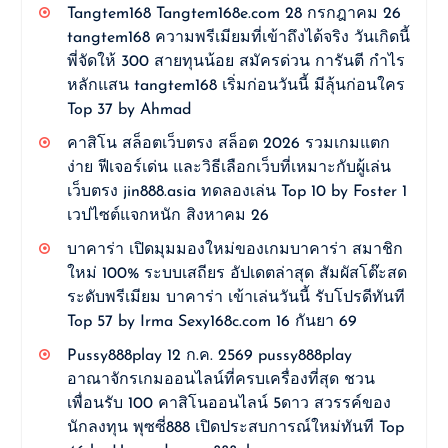
Tangtem168 Tangtem168e.com 28 กรกฎาคม 26
tangtem168 ความพรีเมียมที่เข้าถึงได้จริง วันเกิดนี้
พี่จัดให้ 300 สายทุนน้อย สมัครด่วน การันตี กำไร
หลักแสน tangtem168 เริ่มก่อนวันนี้ มีลุ้นก่อนใคร
Top 37 by Ahmad
คาสิโน สล็อตเว็บตรง สล็อต 2026 รวมเกมแตก
ง่าย ฟีเจอร์เด่น และวิธีเลือกเว็บที่เหมาะกับผู้เล่น
เว็บตรง jin888.asia ทดลองเล่น Top 10 by Foster 1
เวปไซต์แจกหนัก สิงหาคม 26
บาคาร่า เปิดมุมมองใหม่ของเกมบาคาร่า สมาชิก
ใหม่ 100% ระบบเสถียร อัปเดตล่าสุด สัมผัสโต๊ะสด
ระดับพรีเมียม บาคาร่า เข้าเล่นวันนี้ รับโปรดีทันที
Top 57 by Irma Sexy168c.com 16 กันยา 69
Pussy888play 12 ก.ค. 2569 pussy888play
อาณาจักรเกมออนไลน์ที่ครบเครื่องที่สุด ชวน
เพื่อนรับ 100 คาสิโนออนไลน์ 5ดาว สวรรค์ของ
นักลงทุน พุซซี่888 เปิดประสบการณ์ใหม่ทันที Top