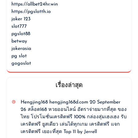
https://allbet24hr.win
https://pgslotth.io
joker 123
slot777
pgslot88
betway
jokerasia
pg slot
gogoslot
เรื่องล่าสุด
Hengjing168 hengjing168d.com 20 September
26 สล็อต168 หวยออนไลน์ อัตราจ่ายมากที่สุด ของ
ไทย โปรโมชั่นเครดิตฟรี 100% กล่องสุ่มเฮงเฮง รับ
เครดิตฟรี ยูสเดียว เล่นได้ทุกเกม เครดิตฟรี แจก
เครดิตฟรี เยอะที่สุด Top 11 by Jerrell