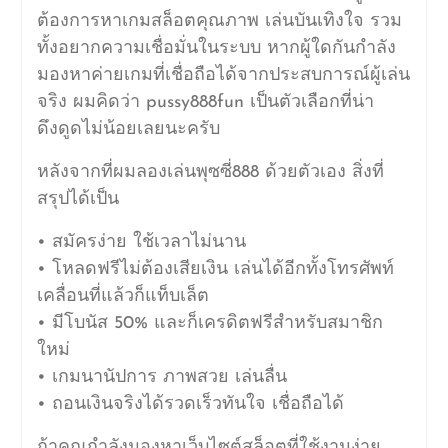
ต้องการหาเกมสล็อตคุณภาพ เล่นบันเทิงใจ รวม
ทั้งอยากความเชื่อมั่นในระบบ หากผู้ใดกันกำลัง
มองหาค่ายเกมที่เชื่อถือได้จากประสบการณ์ผู้เล่น
จริง ผมคิดว่า pussy888fun เป็นตัวเลือกที่น่า
ดึงดูดไม่น้อยเลยนะครับ
หลังจากที่ผมลองเล่นพุซซี่888 ด้วยตัวเอง สิ่งที่
สรุปได้เป็น
• สมัครง่าย ใช้เวลาไม่นาน
• โหลดฟรีไม่ต้องเสียเงิน เล่นได้อีกทั้งโทรศัพท์
เคลื่อนที่แล้วก็แท็บเล็ต
• มีโบนัส 50% และก็เครดิตฟรีสำหรับสมาชิก
ใหม่
• เกมนานัปการ ภาพสวย เล่นลื่น
• ถอนเงินจริงได้รวดเร็วทันใจ เชื่อถือได้
ถ้าคุณกำลังมองหาเว็บไซต์สล็อตที่ใช้งานง่าย