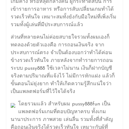
เกมค้าง หรือหลุดกลางคัน ผู้กระทำดสปิน การ
เข้ารายการอาหาร หรือการสับเปลี่ยนเกมทำได้
รวดเร็วทันใจ เหมาะสมทั้งยังกับมือใหม่ที่เพิ่งเริ่ม
รวมทั้งผู้เล่นที่มีประสบการณ์แล้ว
ส่วนที่หลายคนไม่ค่อยสบายใจรวมทั้งผมเองก็
ทดลองด้วยตัวเองคือ การถอนเงินจริง จาก
ประสบการณ์ตรง จำเป็นต้องบอกว่าทำได้ค่อน
ข้างรวดเร็วทันใจ ภายหลังจากทำรายการถอน
ระบบ pussy888 ใช้เวลาไม่นาน เงินก็ฝากบัญชี
จริงตามปริมาณที่แจ้งไว้ ไม่มีการหักแฝง แล้วก็
ขั้นตอนไม่ยุ่งยาก ทำให้เกิดความรู้สึกแน่ใจว่า
เป็นแพลตฟอร์มที่ไว้ใจได้จริง
โดยรวมแล้ว สำหรับผม pussy888fun เป็น
แพลตฟอร์มเกมที่ตอบปัญหาครบ ทั้งเกม
นานาประการ ภาพสวย เล่นลื่น รวมทั้งที่สำคัญ
คือถอนเงินจริงได้รวดเร็วทันใจ เหมาะกับผู้ที่