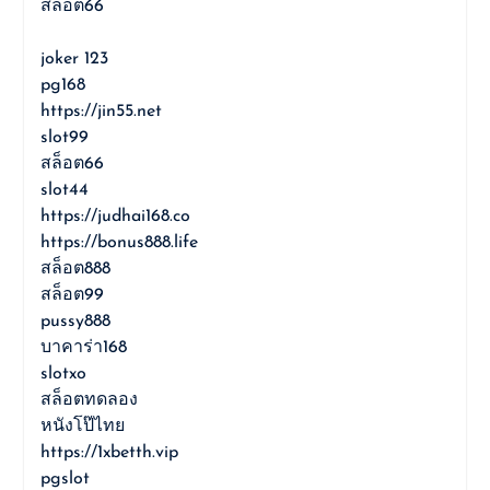
สล็อต66
joker 123
pg168
https://jin55.net
slot99
สล็อต66
slot44
https://judhai168.co
https://bonus888.life
สล็อต888
สล็อต99
pussy888
บาคาร่า168
slotxo
สล็อตทดลอง
หนังโป๊ไทย
https://1xbetth.vip
pgslot