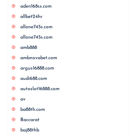
aden168ss.com
allbet24hr
allone745s.com
allone745s.com
amb888
ambnovabet.com
argus16888.com
audi688.com
autoslot16888.com
av
ba88th.com
Baccarat
baj88thb