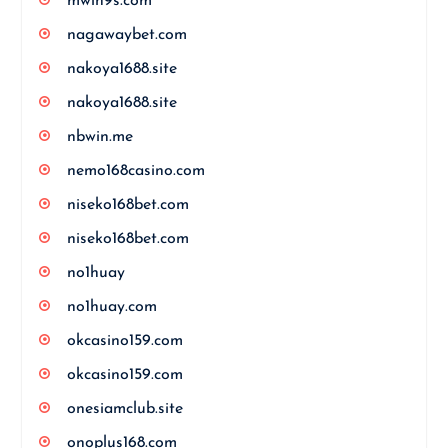
mwin9s.com
nagawaybet.com
nakoya1688.site
nakoya1688.site
nbwin.me
nemo168casino.com
niseko168bet.com
niseko168bet.com
no1huay
no1huay.com
okcasino159.com
okcasino159.com
onesiamclub.site
onoplus168.com