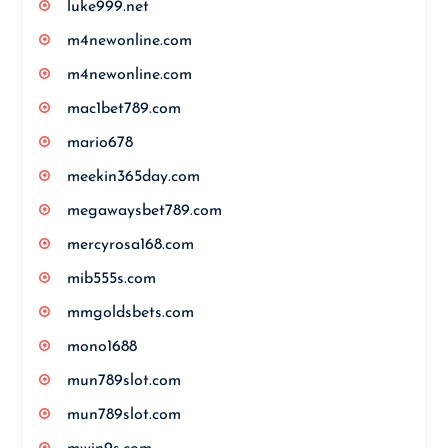
luke999.net
m4newonline.com
m4newonline.com
mac1bet789.com
mario678
meekin365day.com
megawaysbet789.com
mercyrosa168.com
mib555s.com
mmgoldsbets.com
mono1688
mun789slot.com
mun789slot.com