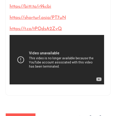
https://bitt.to/r9kcbi
https://shorturl.asia/PT7uN
https://t.co/tPOdsA2ZvQ
แนะแนว
Previous