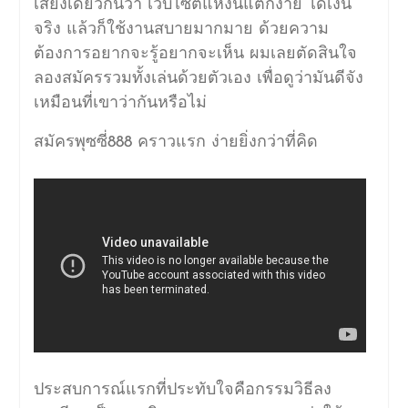
เสียงเดียวกันว่า เว็บไซต์แห่งนี้แตกง่าย ได้เงิน
จริง แล้วก็ใช้งานสบายมากมาย ด้วยความ
ต้องการอยากจะรู้อยากจะเห็น ผมเลยตัดสินใจ
ลองสมัครรวมทั้งเล่นด้วยตัวเอง เพื่อดูว่ามันดีจัง
เหมือนที่เขาว่ากันหรือไม่
สมัครพุซซี่888 คราวแรก ง่ายยิ่งกว่าที่คิด
ประสบการณ์แรกที่ประทับใจคือกรรมวิธีลง