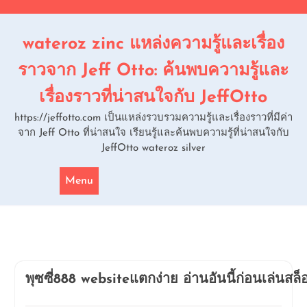
Skip
to
content
wateroz zinc แหล่งความรู้และเรื่อง
ราวจาก Jeff Otto: ค้นพบความรู้และ
เรื่องราวที่น่าสนใจกับ JeffOtto
https://jeffotto.com เป็นแหล่งรวบรวมความรู้และเรื่องราวที่มีค่า
จาก Jeff Otto ที่น่าสนใจ เรียนรู้และค้นพบความรู้ที่น่าสนใจกับ
JeffOtto wateroz silver
Menu
พุซซี่888 websiteแตกง่าย อ่านอันนี้ก่อนเล่นสล