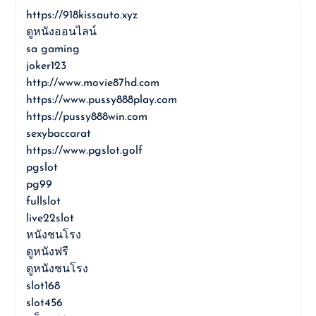
https://918kissauto.xyz
ดูหนังออนไลน์
sa gaming
joker123
http://www.movie87hd.com
https://www.pussy888play.com
https://pussy888win.com
sexybaccarat
https://www.pgslot.golf
pgslot
pg99
fullslot
live22slot
หนังชนโรง
ดูหนังฟรี
ดูหนังชนโรง
slot168
slot456