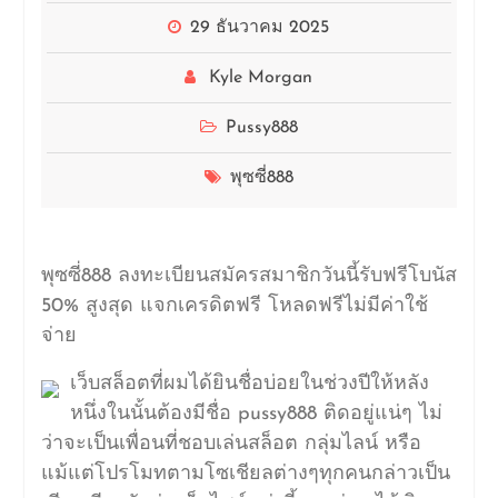
29 ธันวาคม 2025
Kyle Morgan
Pussy888
พุซซี่888
พุซซี่888 ลงทะเบียนสมัครสมาชิกวันนี้รับฟรีโบนัส
50% สูงสุด แจกเครดิตฟรี โหลดฟรีไม่มีค่าใช้
จ่าย
เว็บสล็อตที่ผมได้ยินชื่อบ่อยในช่วงปีให้หลัง
หนึ่งในนั้นต้องมีชื่อ pussy888 ติดอยู่แน่ๆ ไม่
ว่าจะเป็นเพื่อนที่ชอบเล่นสล็อต กลุ่มไลน์ หรือ
แม้แต่โปรโมทตามโซเชียลต่างๆทุกคนกล่าวเป็น