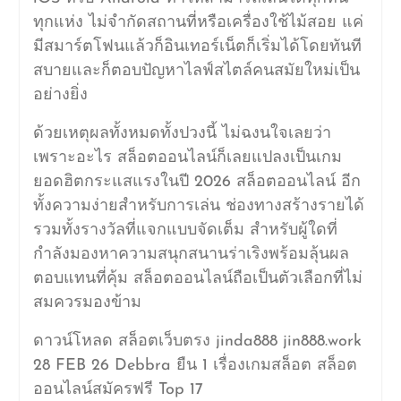
ทุกแห่ง ไม่จำกัดสถานที่หรือเครื่องใช้ไม้สอย แค่
มีสมาร์ตโฟนแล้วก็อินเทอร์เน็ตก็เริ่มได้โดยทันที
สบายและก็ตอบปัญหาไลฟ์สไตล์คนสมัยใหม่เป็น
อย่างยิ่ง
ด้วยเหตุผลทั้งหมดทั้งปวงนี้ ไม่ฉงนใจเลยว่า
เพราะอะไร สล็อตออนไลน์ก็เลยแปลงเป็นเกม
ยอดฮิตกระแสแรงในปี 2026 สล็อตออนไลน์ อีก
ทั้งความง่ายสำหรับการเล่น ช่องทางสร้างรายได้
รวมทั้งรางวัลที่แจกแบบจัดเต็ม สำหรับผู้ใดที่
กำลังมองหาความสนุกสนานร่าเริงพร้อมลุ้นผล
ตอบแทนที่คุ้ม สล็อตออนไลน์ถือเป็นตัวเลือกที่ไม่
สมควรมองข้าม
ดาวน์โหลด สล็อตเว็บตรง jinda888 jin888.work
28 FEB 26 Debbra ยืน 1 เรื่องเกมสล็อต สล็อต
ออนไลน์สมัครฟรี Top 17