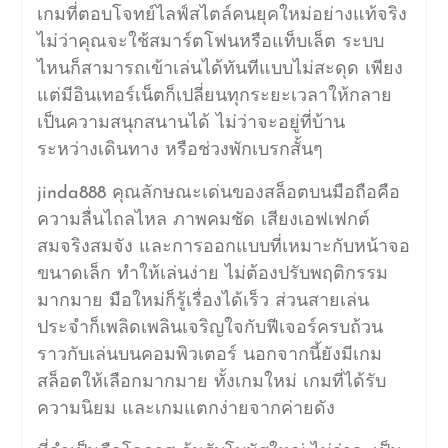
เกมที่ตอบโจทย์ไลฟ์สไตล์คนยุคใหม่อย่างแท้จริง
ไม่ว่าคุณจะใช้สมาร์ตโฟนหรือแท็บเล็ต ระบบ
ไหนก็สามารถเข้าเล่นได้ทันทีแบบไม่สะดุด เพียง
แต่มีอินเทอร์เน็ตก็เปลี่ยนทุกระยะเวลาให้กลาย
เป็นความสนุกสนานได้ ไม่ว่าจะอยู่ที่บ้าน
ระหว่างเดินทาง หรือช่วงพักเบรกสั้นๆ
jinda888 คุณลักษณะเด่นของสล็อตบนมือถือคือ
ความลื่นไถลไหล ภาพคมชัด เสียงเอฟเฟกต์
สมจริงสมจัง และการออกแบบที่เหมาะกับหน้าจอ
ขนาดเล็ก ทำให้เล่นง่าย ไม่ต้องปรับพฤติกรรม
มากมาย มือใหม่ก็รู้เรื่องได้เร็ว ส่วนสายเล่น
ประจำก็เพลิดเพลินเจริญใจกับฟีเจอร์ครบถ้วน
ราวกับเล่นบนคอมพิวเตอร์ นอกจากนี้ยังมีเกม
สล็อตให้เลือกมากมาย ทั้งเกมใหม่ เกมที่ได้รับ
ความนิยม และเกมแตกง่ายจากค่ายดัง