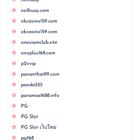
no1huay
no1huay.com
okcasino159.com
okcasino159.com
onesiamclub.site
onoplus168.com
p2vvip
pananthai99.com
panda555
paramax1688.info
PG
PG Slot
PG Slot เว็บใหม่
pg168