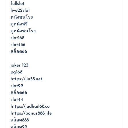
fullslot
live22slot
หนังชนโรง
ดูหนังฟรี
ดูหนังชนโรง
slot168
slot456
สล็อต66
joker 123
pg168
https://jin55.net
slot99
สล็อต66
slot44
https://judhai168.co
https://bonus888.life
สล็อต888
สล็อต99