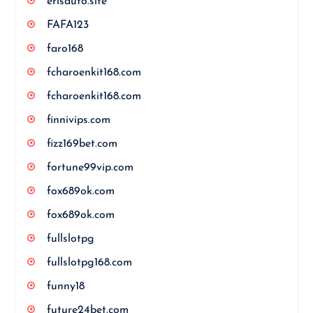
erisauto.site
FAFA123
faro168
fcharoenkit168.com
fcharoenkit168.com
finnivips.com
fizz169bet.com
fortune99vip.com
fox689ok.com
fox689ok.com
fullslotpg
fullslotpg168.com
funny18
future24bet.com