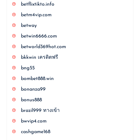
betflixtikto.info
betm4vip.com
betway
betwin6666.com
betworld369hot.com
bkkwin เครดิตฟรี
bng55
bombet888.win
bonanza99
bonus888
brazil999 ทางเข้า
bwvip4.com
cashgame168