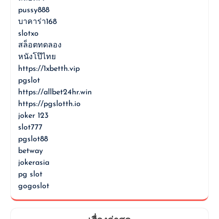
pussy888
บาคาร่า168
slotxo
สล็อตทดลอง
หนังโป๊ไทย
https://1xbetth.vip
pgslot
https://allbet24hr.win
https://pgslotth.io
joker 123
slot777
pgslot88
betway
jokerasia
pg slot
gogoslot