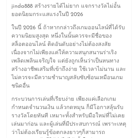
jinda888 สร้างรายได้ไม่ยาก แจกรางวัลไม่อั้น
ยอดนิยมกระแสแรงในปี 2026
ในปี 2026 นี้ ถ้าหากกล่าวถึงเกมออนไลน์ที่ได้รับ
ความนิยมสูงสุด หนึ่งในนั้นควรจะมีชื่อของ
สล็อตออนไลน์ ติดอันดับอย่างไม่ต้องสงสัย
เนื่องจากไม่เพียงแค่ให้ความสนุกสนานร่าเริง
เพลิดเพลินเจริญใจ แต่ยังถูกเห็นว่าเป็นหนทาง
สร้างอาชีพเสริมที่เข้าถึงง่าย ใช้เวลาไม่นาน และ
ไม่ควรจะมีความชำนาญสลับซับซ้อนเหมือนเกม
ชนิดอื่น
กระบวนการเล่นที่เรียบง่าย เพียงแค่เลือกเกม
กำหนดจำนวนเงิน แล้วกดหมุน ก็มีโอกาสลุ้นรับ
รางวัลโดยทันที เหมาะทั้งสำหรับมือใหม่ที่ไม่เคย
เล่นมาก่อน และผู้เล่นที่มีประสบการณ์ เพราะเหตุ
ว่าไม่ต้องเรียนรู้ข้อตกลงยาวๆก็สามารถ