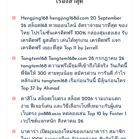
เรื่องล่าสุด
Hengjing168 hengjing168d.com 20 September
26 สล็อต168 หวยออนไลน์ อัตราจ่ายมากที่สุด ของ
ไทย โปรโมชั่นเครดิตฟรี 100% กล่องสุ่มเฮงเฮง รับ
เครดิตฟรี ยูสเดียว เล่นได้ทุกเกม เครดิตฟรี แจก
เครดิตฟรี เยอะที่สุด Top 11 by Jerrell
Tangtem168 Tangtem168e.com 28 กรกฎาคม 26
tangtem168 ความพรีเมียมที่เข้าถึงได้จริง วันเกิดนี้
พี่จัดให้ 300 สายทุนน้อย สมัครด่วน การันตี กำไร
หลักแสน tangtem168 เริ่มก่อนวันนี้ มีลุ้นก่อนใคร
Top 37 by Ahmad
คาสิโน สล็อตเว็บตรง สล็อต 2026 รวมเกมแตก
ง่าย ฟีเจอร์เด่น และวิธีเลือกเว็บที่เหมาะกับผู้เล่น
เว็บตรง jin888.asia ทดลองเล่น Top 10 by Foster 1
เวปไซต์แจกหนัก สิงหาคม 26
บาคาร่า เปิดมุมมองใหม่ของเกมบาคาร่า สมาชิก