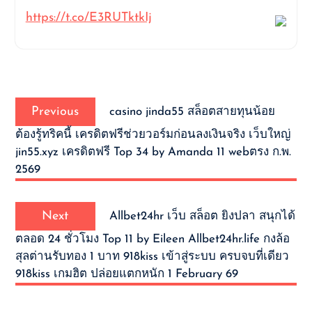
https://t.co/E3RUTktkIj
แนะแนว
Previous
เรื่อง
Previous
casino jinda55 สล็อตสายทุนน้อย
post:
ต้องรู้ทริคนี้ เครดิตฟรีช่วยวอร์มก่อนลงเงินจริง เว็บใหญ่
jin55.xyz เครดิตฟรี Top 34 by Amanda 11 webตรง ก.พ.
2569
Next
Next
Allbet24hr เว็บ สล็อต ยิงปลา สนุกได้
post:
ตลอด 24 ชั่วโมง Top 11 by Eileen Allbet24hr.life กงล้อ
สุลต่านรับทอง 1 บาท 918kiss เข้าสู่ระบบ ครบจบที่เดียว
918kiss เกมฮิต ปล่อยแตกหนัก 1 February 69