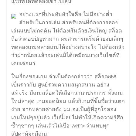
แรกที่ได้ทดลองเข้าไปเล่น
อย่างแรกที่ประทับหัวใจคือ ไม่มีอย่างต่ำ
สำหรับในการเล่น สำหรับคนที่ต้องการลอง
เล่นแบบไม่กดดัน ไม่ต้องเริ่มด้วยเงินใหญ่ สล็อต
ถือว่าตอบปัญหามาก ผมสามารถเริ่มด้วยงบเล็กๆ
ทดลองเกมหลายเกมได้อย่างสบายใจ ไม่ต้องกลัว
ว่าฝากน้อยแล้วจะเล่นมิได้เหมือนบางเว็บไซต์ที่
เคยเจอมา
ในเรื่องของเกม จำเป็นต้องกล่าวว่า สล็อต888
เป็นราวกับ ศูนย์รวมความสนุกสนาน อย่าง
แท้จริง มีเกมสล็อตให้เลือกนานาประการ ทั้งเกม
ใหม่ล่าสุด เกมยอดนิยม แล้วก็เกมที่ขึ้นชื่อว่าแตก
ง่าย จากหลายค่ายดัง ผมเองเป็นผู้ที่ถูกใจลอง
เกมใหม่ๆอยู่แล้ว เว็บนี้เลยไม่ทำให้เกิดความรู้สึก
ซ้ำๆซากๆ เล่นแล้วไม่เบื่อ เพราะว่าแทบทุก
สัปดาห์จะมีเกม