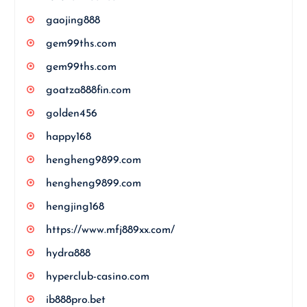
gaojing888
gem99ths.com
gem99ths.com
goatza888fin.com
golden456
happy168
hengheng9899.com
hengheng9899.com
hengjing168
https://www.mfj889xx.com/
hydra888
hyperclub-casino.com
ib888pro.bet